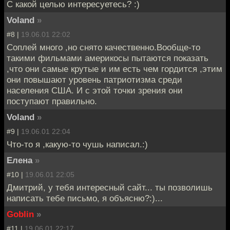
C какой целью интересуетесь? :)
Voland
»
#8 |
19.06.01 22:02
Соплей много ,но снято качественно.Вообще-то
такими фильмами америкосы пытаются показать
,что они самые крутые и им есть чем гордится ,этим
они повышают уровень патриотизма среди
населения США. И с этой точки зрения они
поступают правильно.
Voland
»
#9 |
19.06.01 22:04
Что-то я ,какую-то чушь написал.:)
Елена
»
#10 |
19.06.01 22:05
Дмитрий, у тебя интересный сайт... ты позволишь
написать тебе письмо, я объясню?:)...
Goblin
»
#11 |
19.06.01 22:17