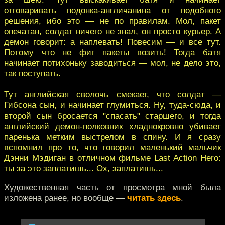
отговаривать подонка-англичанина от подобного
решения, ибо это — не по правилам. Мол, пакет
опечатан, солдат ничего не знал, он просто курьер. А
демон говорит: а наплевать! Повесим — и все тут.
Потому что не фиг пакеты возить! Тогда батя
начинает потихоньку заводиться — мол, не дело это,
так поступать.
Тут английская сволочь смекает, что солдат —
Гибсона сын, и начинает глумиться. Ну, туда-сюда, и
второй сын бросается "спасать" старшего, и тогда
английский демон-полковник хладнокровно убивает
паренька метким выстрелом в спину. И я сразу
вспомнил про то, что говорил маленький мальчик
Дэнни Мэдиган в отличном фильме Last Action Hero:
ты за это заплатишь... Ох, заплатишь...
Художественная часть от просмотра мной была
изложена ранее, но вообще —
читать здесь
.