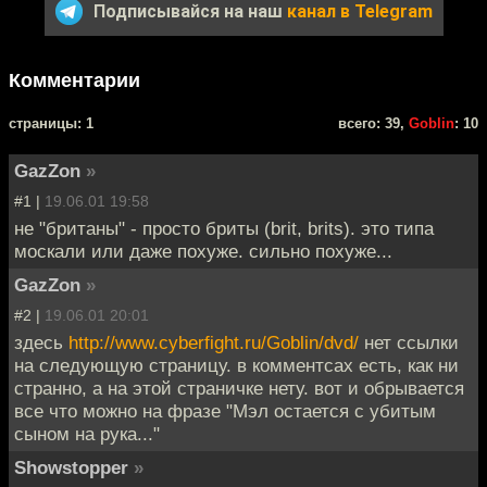
Подписывайся на наш
канал в Telegram
Комментарии
cтраницы: 1
всего: 39,
Goblin
: 10
GazZon
»
#1 |
19.06.01 19:58
не "британы" - просто бриты (brit, brits). это типа
москали или даже похуже. сильно похуже...
GazZon
»
#2 |
19.06.01 20:01
здесь
http://www.cyberfight.ru/Goblin/dvd/
нет ссылки
на следующую страницу. в комментсах есть, как ни
странно, а на этой страничке нету. вот и обрывается
все что можно на фразе "Мэл остается с убитым
сыном на рука..."
Showstopper
»