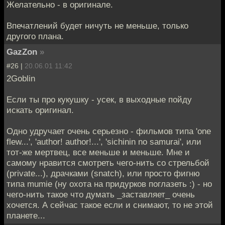
Желательно - в оригинале.
Впечатлений будет ничуть не меньше, только
другого плана.
GazZon
»
#26 |
20.06.01 11:42
2Goblin
Если ты про кукушку - усек, в выходные пойду
искать оригинал.
Одно удручает очень серьезно - фильмов типа 'one
flew...', 'author! author!...', 'sichinin no samurai', или
тот-же мертвец, все меньше и меньше. Мне и
самому нравится смотреть чего-нить со стрельбой
(private...), драчками (snatch), или просто фигню
типа mumie (ну охота на придурков поглазеть :) - но
чего-нить такое что думать _заставляет_ очень
хочется. А сейчас такое если и снимают, то не этой
планете...