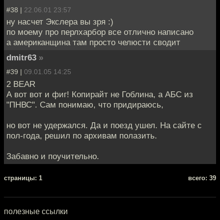
#38 |
22.06.01 23:57
ну насчет Экслера вы зря :)
по моему про перлхарбор все отлично написано
а американщина там просто челюсти сводит
dmitr63
»
#39 |
09.01.05 14:25
2 BEAR
А вот вот и фиг! Копирайт не Гоблина, а АБС из
"ПНВС". Сам понимаю, что придираюсь,
но вот не удержался. Да и поезд ушел. На сайте с
пол-года, решил по архивам полазить.
Забавно и поучительно.
cтраницы: 1
всего: 39
полезные ссылки