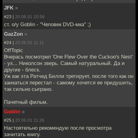
JFK
»
#23 |
20.06.01 10:56
ст. о/у Goblin - "Человек DVD-мка" ;)
GazZon
»
#24 |
20.06.01 11:11
OffTopic
Вчерась посмотрел 'One Flew Over the Cuckoo's Nest'
- ух... Николсон зверь. Самый натуральный. Да и
другие - блеск.
Уж как эта Ратчед Билли третирует, после того как он
заикаться перестал - самому хочется ее придушить,
так сильно сыграно.
Пачетный фильм.
Goblin
»
#25 |
20.06.01 11:26
Настоятельно рекомендую после просмотра
зачитать книгу.