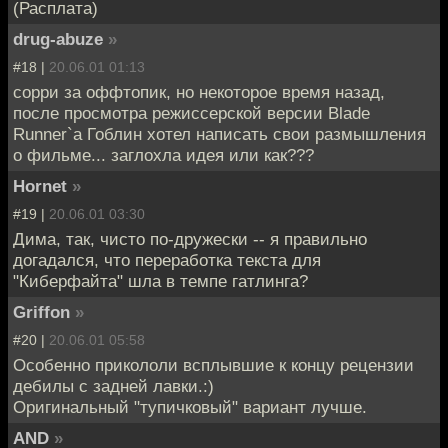
(Расплата)
drug-abuze
»
#18 |
20.06.01 01:13
сорри за оффтопик, но некоторое время назад,
после просмотра режиссерской версии Blade
Runner`а Гоблин хотел написать свои размышления
о фильме... заглохла идея или как???
Hornet
»
#19 |
20.06.01 03:30
Дима, так, чисто по-дружески -- я правильно
догадался, что переработка текста для
"Киберфайта" шла в темпе гатлинга?
Griffon
»
#20 |
20.06.01 05:58
Особенно прикололи всплывшие к концу рецензии
дебилы с задней лавки.:)
Оригинальный "тупичковый" вариант лучше.
AND
»