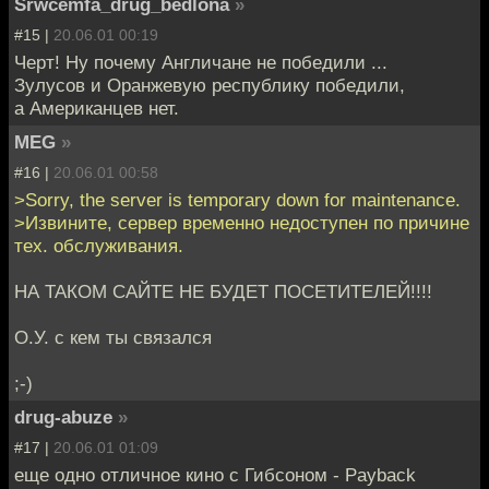
Srwcemfa_drug_bedlona
»
#15 |
20.06.01 00:19
Черт! Ну почему Англичане не победили ...
Зулусов и Оранжевую республику победили,
а Американцев нет.
MEG
»
#16 |
20.06.01 00:58
>Sorry, the server is temporary down for maintenance.
>Извините, сервер временно недоступен по причине
тех. обслуживания.
НА ТАКОМ САЙТЕ НЕ БУДЕТ ПОСЕТИТЕЛЕЙ!!!!
О.У. с кем ты связался
;-)
drug-abuze
»
#17 |
20.06.01 01:09
еще одно отличное кино с Гибсоном - Payback