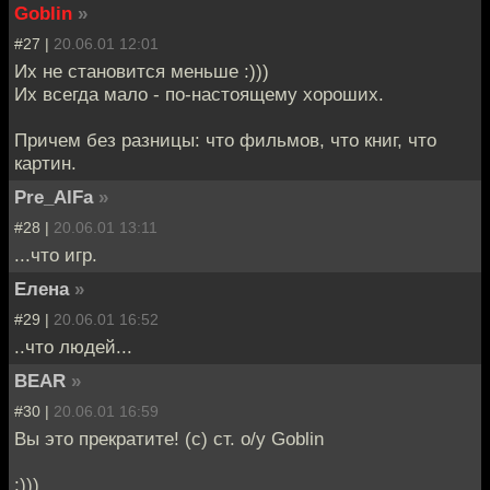
Goblin
»
#27 |
20.06.01 12:01
Их не становится меньше :)))
Их всегда мало - по-настоящему хороших.
Причем без разницы: что фильмов, что книг, что
картин.
Pre_AlFa
»
#28 |
20.06.01 13:11
...что игр.
Елена
»
#29 |
20.06.01 16:52
..что людей...
BEAR
»
#30 |
20.06.01 16:59
Вы это прекратите! (с) ст. о/у Goblin
:)))