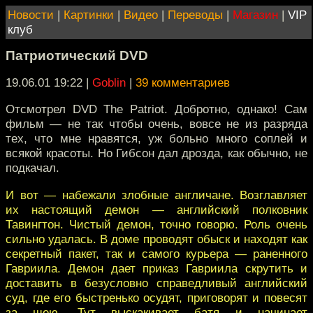
Новости
|
Картинки
|
Видео
|
Переводы
|
Магазин
|
VIP
клуб
Патриотический DVD
19.06.01 19:22
|
Goblin
|
39 комментариев
Отсмотрел DVD The Patriot. Добротно, однако! Сам
фильм — не так чтобы очень, вовсе не из разряда
тех, что мне нравятся, уж больно много соплей и
всякой красоты. Но Гибсон дал дрозда, как обычно, не
подкачал.
И вот — набежали злобные англичане. Возглавляет
их настоящий демон — английский полковник
Тавингтон. Чистый демон, точно говорю. Роль очень
сильно удалась. В доме проводят обыск и находят как
секретный пакет, так и самого курьера — раненного
Гавриила. Демон дает приказ Гавриила скрутить и
доставить в безусловно справедливый английский
суд, где его быстренько осудят, приговорят и повесят
за шею. Тут выскакивает батя и начинает