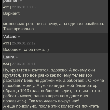
pakman
»
#32 |
22.06.01 18:18
Вариант:
можно смотреть не на точку, а на один из ромбиков.
Тоже прикольно.
Voland
»
#33 |
25.06.01 22:12
Вообщем, слов нема.=)
Laura
»
#34 |
27.06.01 01:11
Ну, крутятся и крутятся, здорово! А почему они
крутятся, это все равно как почему телевизор
работает? Ведь не должен же, а работает... О компе
я вообще молчу. А уж кто видел мой блокиратор
образца 1913 года, вобще не верит, что там что-то
рабоать может, однако через него даже инет
пролазит :-). Так что чудесь вокруг нас!
А еще прикольно, после этих колесиков почитать