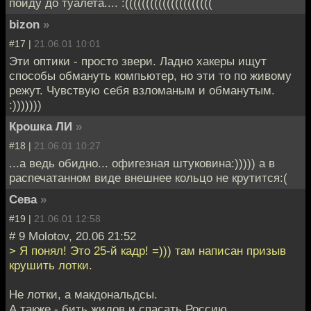
пойду до туалета.... :(((((((((((((((((((((
bizon
»
#17 |
21.06.01 10:01
Эти оптики - просто звери. Ладно хакеры ищут
способы обмануть компьютер, но эти то по живому
режут. Чувствую себя взломаным и обманутым.
:)))))))
Крошка ЛИ
»
#18 |
21.06.01 10:27
...а ведь обидно... офигезная штуковина:))))) а в
распечатанном виде внешнее кольцо не крутится:(
Сева
»
#19 |
21.06.01 12:58
# 9 Molotov, 20.06 21:52
> Я понял! Это 25-й кадр! =))) там написан призыв
крушить лотки.
Не лотки, а макдональдсы.
А также - бить жидов и спасать Россию.