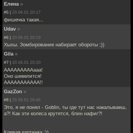
Елена
»
#5 |
20.06.01 20:17
фишечка такая...
Udav
»
#6 |
20.06.01 20:19
Хыхы. Зомбирование набирает обороты ;))
Gila
»
#7 |
20.06.01 20:20
АААААААААааа!
Оно шевелится!
ААААААААААА!!
GazZon
»
#8 |
20.06.01 20:45
Это, я не понял - Goblin, ты где тут нас накалываеш,
а?! Как эти колеса крутятся, блин нафиг?!
Клевая картинка :))