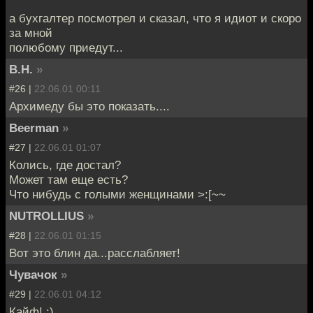
а бухгалтер посмотрел и сказал, что я идиот и скоро
за мной
полюбому приедут...
В.Н.
»
#26 |
22.06.01 00:11
Архимеду бы это показать....
Beerman
»
#27 |
22.06.01 01:07
Колись, где достал?
Может там еще есть?
Что нибудь с голыми женщинами >:[~~
NUTROLLIUS
»
#28 |
22.06.01 01:15
Вот это блин да...расслабляет!
Чувачoк
»
#29 |
22.06.01 04:12
Кайф! :)