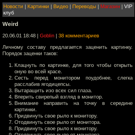
Новости
|
Картинки
|
Видео
|
Переводы
|
Магазин
|
VIP
клуб
Weird
20.06.01 18:48
|
Goblin
|
38 комментариев
Личному составу предлагается заценить картинку.
Порядок заценки таков:
Клацнуть по картинке, для того чтобы открыть
оную во всей красе.
Сесть перед монитором поудобнее, слегка
расслабив ягодицепсы.
Вытаращить изо всех сил глаза.
Вперить свирепый взгляд в монитор.
Внимание направить на точку в середине
картинки.
Придвинуть свое рыло к монитору.
Отодвинуть свое рыло от монитора.
Придвинуть свое рыло к монитору.
Отодвинуть свое рыло от монитора.