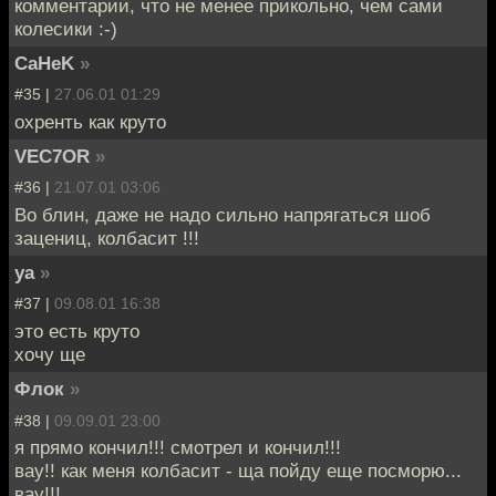
комментарии, что не менее прикольно, чем сами
колесики :-)
CaHeK
»
#35 |
27.06.01 01:29
охренть как круто
VEC7OR
»
#36 |
21.07.01 03:06
Во блин, даже не надо сильно напрягаться шоб
зацениц, колбасит !!!
ya
»
#37 |
09.08.01 16:38
это есть круто
хочу ще
Флок
»
#38 |
09.09.01 23:00
я прямо кончил!!! смотрел и кончил!!!
вау!! как меня колбасит - ща пойду еще посморю...
вау!!!