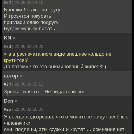
#22 |
21.06.01 14:10
Блошки бегают по кругу
И грозятся покусать
пригласи свою подругу
Будем музыку писать
KN
»
#23 |
21.06.01 14:20
> а в распечатанном виде внешнее кольцо не
крутится:(
Да потому что это анимированый жипег %)
автор
»
#24 |
21.06.01 15:12
Хрень какая-то... Не видать ни зги
Den
»
#25 |
21.06.01 16:33
Я всегда подозревал, что в мониторе живут зелёные
человечики
они, подлецы, эти кружки и крутят ... сомнения нет