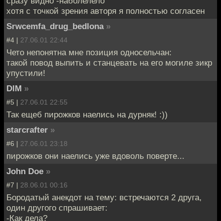
сразу видно -наболелело
хотя с точкой зрения авторя я полностью согласен
Srwcemfa_drug_bedlona
»
#4 |
27.06.01 22:44
Чето непонятна мне позиция односельчан:
такой повод выпить и станцевать на его могиле зикр
упустили!
DIM
»
#5 |
27.06.01 22:55
Так ещеб пирожков наелись на дурняк! :))
starcrafter
»
#6 |
27.06.01 23:18
пирожков они наелись уже вдоволь поверте...
John Doe
»
#7 |
28.06.01 00:16
Бородатый анекдот на тему: встречаются 2 друга,
один другого спрашивает:
-Как дела?