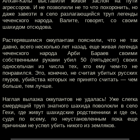
Алхан-Калы выставили живой заслон на пути
агрессоров. И не позволили не то что похоронить, но
даже завезти в село разлагающийся труп легенды
чеченского народа. Валите, говорят, со своим
шахидом отсюдова.
Растерявшимся оккупантам пояснили, что не так
давно, всего несколько лет назад, еще живая легенда
чеченского народа Арби Бараев своими
собственными руками убил 50 (пятьдесят) своих
односельчан из числа тех, кто ему чем-то не
понравился. Это, конечно, не считая убитых русских
гяуров, убийства которых не принято считать — чем
больше, тем лучше.
Наглая вылазка оккупантов не удалась! Уже слегка
смердящий труп знатного шахида поволокли в село
Гехи, где живут шахидские родственники и где он,
судя по всему, по неустановленным пока еще
причинам не успел убить никого из земляков.