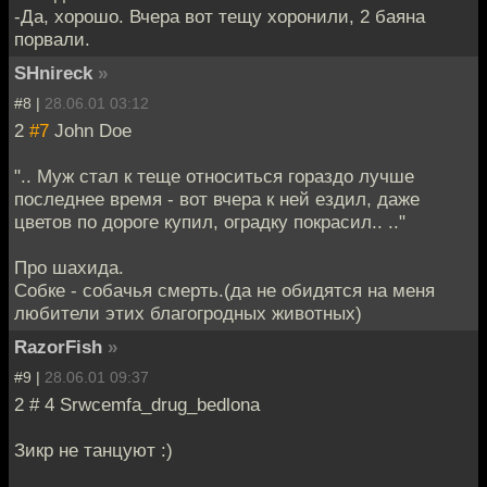
-Да, хорошо. Вчера вот тещу хоронили, 2 баяна
порвали.
SHnireck
»
#8 |
28.06.01 03:12
2
#7
John Doe
".. Муж стал к теще относиться гораздо лучше
последнее время - вот вчера к ней ездил, даже
цветов по дороге купил, оградку покрасил.. .."
Про шахида.
Собке - собачья смерть.(да не обидятся на меня
любители этих благогродных животных)
RazorFish
»
#9 |
28.06.01 09:37
2 # 4 Srwcemfa_drug_bedlona
Зикр не танцуют :)