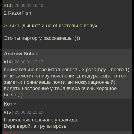
#13 |
28.06.01 15:49
2 RazorFish
> Зикр "дышат" и не обязательно вслух.
Это ты парторгу расскажешь ;)))
Andrew Solo
»
#14 |
28.06.01 17:17
внимательно перечитал новость 3 раза(вру - всего 1)
и не заметил снизу пояснения для дураков(а то тон
заметки понимаешь почти антиоккупационный).
видать настроение у тебя вчера очень хорошое
было ;-)
Кот
»
#15 |
29.06.01 15:19
Павильные сельчане у шахида.
Вере верой, а трупы врозь