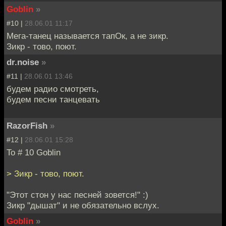
Goblin
»
#10 |
28.06.01 11:17
Мега-танец называется тапОк, а не зикр.
Зикр - тово, поют.
dr.noise
»
#11 |
28.06.01 13:46
будем радио смотреть,
будем песни танцевать
RazorFish
»
#12 |
28.06.01 15:28
To # 10 Goblin
> Зикр - тово, поют.
"Этот стон у нас песней зовется!" :)
Зикр "дышат" и не обязательно вслух.
Goblin
»