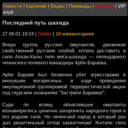
Новости
|
Картинки
|
Видео
|
Переводы
|
Магазин
|
VIP
клуб
Последний путь шахида
27.06.01 19:24
|
Goblin
|
18 комментариев
Вчера группа русских оккупантов, движимая
свойственной русским злобой, хотела доставить в
село Алхан-Калы тело мега-шахида — легендарного
чеченского полевого командира Арби Бараева.
Арби Бараев был безвинно убит агрессорами в
минувшее воскресенье, в ходе проведения
оккупационной группировкой террористической акции
под гяурским названием "Застрели Бараева!".
Судя по всему, обнаглевшие оккупанты
вознамерились цинично захоронить народного героя в
его родном селе. Но чеченский народ в который раз
дал решительный отпор захватчикам! Жители села