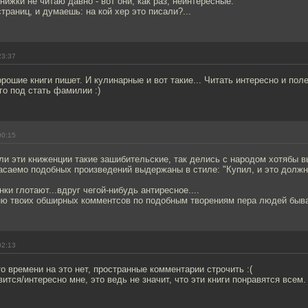
ижки не читаю давно - вот они, как раз, неинтересные.
траниц, и думаешь: на кой хер это писали?...
23:37
рошие книги пишет. И кулинарные и вот такие... Читать интересно и поле
го под стать фамилии :)
00:15
сли эти книженции такие зашибительские, так делись с народом хотябы в
асаемо подобных произведений выдержаны в стиле: "Купил, и это должн
ки глотают...вдруг чегой-нибудь антиресное....
мню твоих обширных комментсов по подобным творениям пера людей быва
02:13
то времени на это нет, пространные комментарии строчить :(
вится/интересно мне, это ведь не значит, что эти книги понравятся всем.