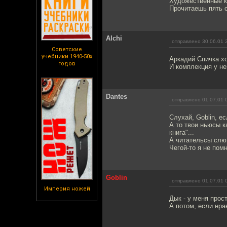
Художественные кн
Прочитаешь пять с
Alchi
отправлено 30.06.01 
Советские
учебники 1940-50х
Аркадий Спичка хо
годов
И комплекция у не
Dantes
отправлено 01.07.01 
Слухай, Goblin, е
А то твои ньюсы к
книга"...
А читательсы слюн
Чегой-то я не по
Goblin
отправлено 01.07.01 
Империя ножей
Дык - у меня прос
А потом, если нра