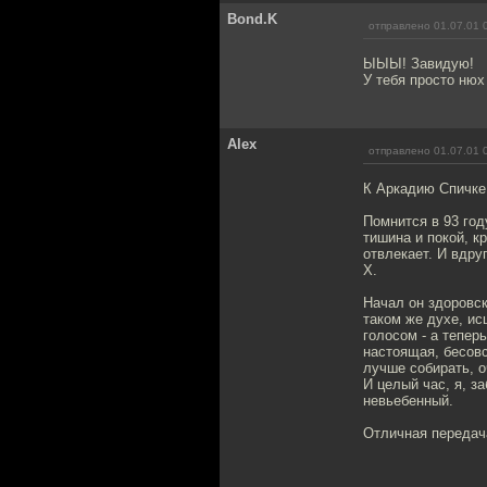
Bond.K
отправлено 01.07.01 
ЫЫЫ! Завидую!
У тебя просто нюх
Alex
отправлено 01.07.01 
К Аркадию Спичке
Помнится в 93 год
тишина и покой, к
отвлекает. И вдру
Х.
Начал он здоровск
таком же духе, ис
голосом - а тепе
настоящая, бесовс
лучше собирать, о
И целый час, я, з
невьебенный.
Отличная передача