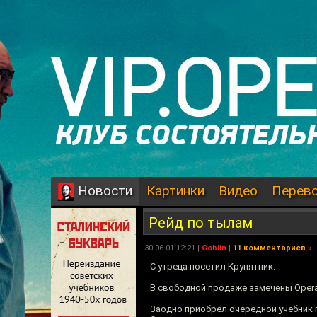
Картинки
Видео
Перев
Новости
Рейд по тылам
30.06.01 12:21 |
Goblin
|
11 комментариев
»
С утреца посетил Крупятник.
В свободной продаже замечены Operation
Заодно приобрел очередной учебник п