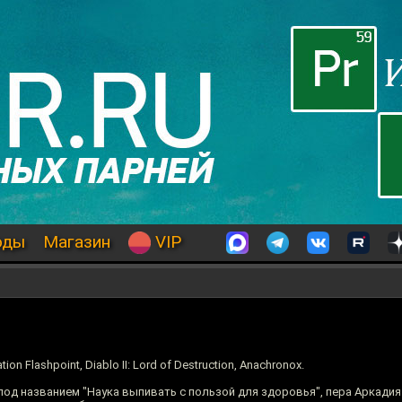
оды
Магазин
VIP
 Flashpoint, Diablo II: Lord of Destruction, Anachronox.
од названием "Наука выпивать с пользой для здоровья", пера Аркадия