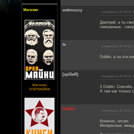
Магазин
webmuzzy
отправлено 30.06.01 
Дмитрий, а ты смо
смешанные.. говор
te
отправлено 30.06.01 
Goblin, а ты эти 
[spiDeR]
отправлено 30.06.01 
Магазин
2 Goblin: Спасибо.
ОПЕРМАЙКИ
А там как только 
Goblin
отправлено 30.06.01 
Конечно, читаю.
Интересные, межд