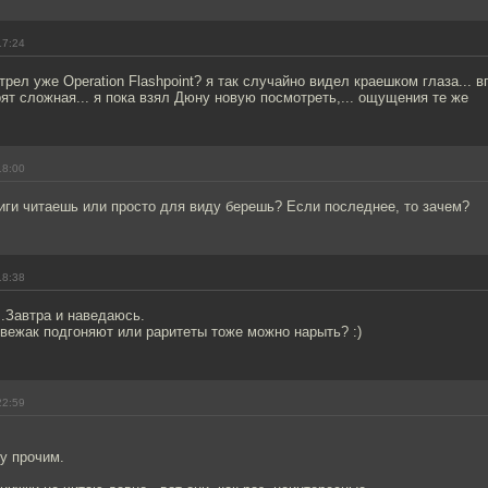
17:24
трел уже Operation Flashpoint? я так случайно видел краешком глаза... 
ят сложная... я пока взял Дюну новую посмотреть,... ощущения те же
18:00
книги читаешь или просто для виду берешь? Если последнее, то зачем?
18:38
..Завтра и наведаюсь.
свежак подгоняют или раритеты тоже можно нарыть? :)
22:59
у прочим.