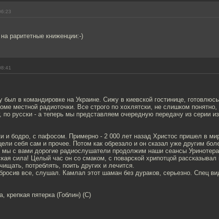
06:23
 на раритетные книженции:-)
08:41
у был в командировке на Украине. Сижу в киевской гостинице, готовлюсь
роме местной радиоточки. Все строго по хохлятски, не слишком понятно,
г, по русски - а теперь мы представляем очередную передачу из серии и
и и бодро, с пафосом. Примерно - 2 000 лет назад Христос пришел в мир,
цели себя сам и прочее. Потом как обрезало и он сказал уже другим бо
рь мы с вами дорогие радиослушатели продолжим наши сеансы Уринотера
кая сила! Целый час он со смаком, с поварской хрипотцой рассказывал к
чищать, потреблять, поить других и лечится.
абросив все, слушал. Камлал этот шаман без дураков, серьезно. Спец в
, крепкая пятерка (Гоблин) (С)