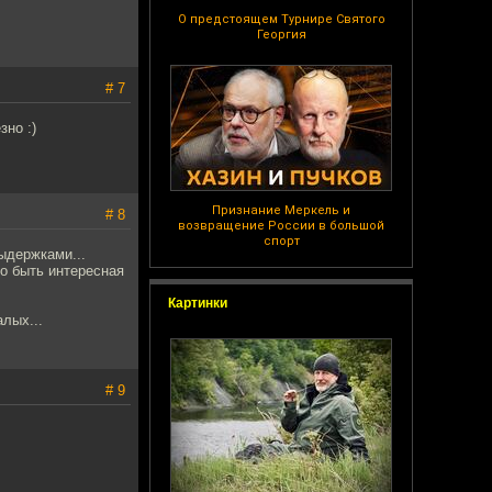
О предстоящем Турнире Святого
Георгия
# 7
зно :)
Признание Меркель и
# 8
возвращение России в большой
спорт
ыдержками...
о быть интересная
Картинки
лых...
# 9