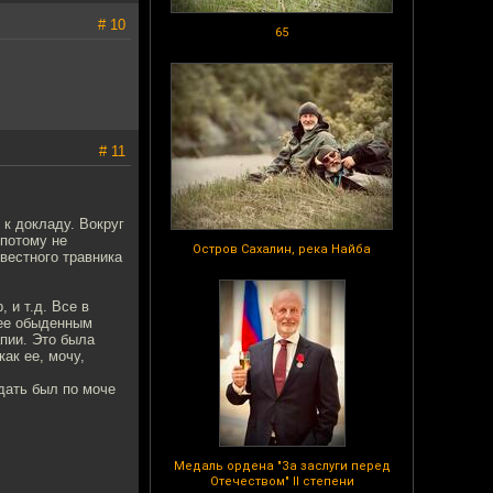
# 10
65
# 11
 к докладу. Вокруг
 потому не
Остров Сахалин, река Найба
звестного травника
 и т.д. Все в
лее обыденным
пии. Это была
ак ее, мочу,
идать был по моче
Медаль ордена "За заслуги перед
Отечеством" II степени