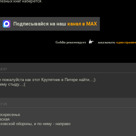
лезных книг наберется.
Подписывайся на наш
канал в MAX
Goblin рекомендует
заказывать
одностранич
16:57
 пожалуйста как этот Крупятник в Питере найти...;)
ему стыду...;(
17:15
оскресенье
вская
уховской обороны, и по нему - направо