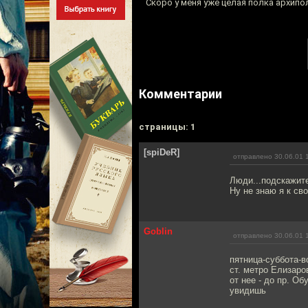
Скоро у меня уже целая полка архипо
Комментарии
cтраницы: 1
[spiDeR]
отправлено 30.06.01 
Люди...подскажите
Ну не знаю я к сво
Goblin
отправлено 30.06.01 
пятница-суббота-в
ст. метро Елизаро
от нее - до пр. Об
увидишь