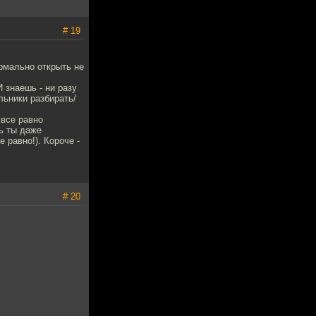
# 19
ормально открыть не
И знаешь - ни разу
льники разбирать/
 все равно
ть ты даже
 равно!). Короче -
# 20