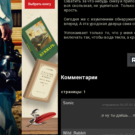
Схватить за что-нибудь снизу и прип
вся скользкая, не уцепиться. Только
ярость.
Сегодня же с изумлением обнаружил,
вперед. А эта уродская дверца сама с
Успокаивает только то, что у меня 
включать так, чтобы вода текла, а кр
Комментарии
cтраницы: 1
Sonic
отправлено 01.07.01 
;e ну ты даёшь... 
Wild_Rabbit
отправлено 01.07.01 