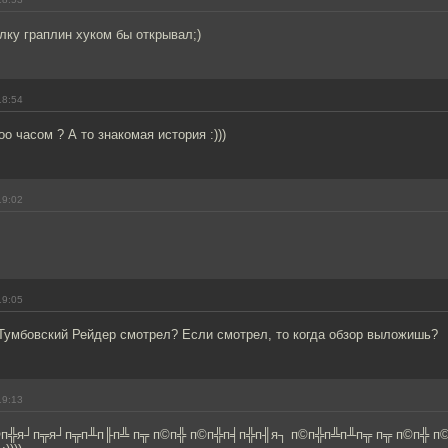
олку граплин хуком бы открывал;)
18:54
o часом ? А то знакомая история :)))
19:02
19:05
и Тумбовский Рейдер смотрел? Если смотрел, то когда обзор выложишь?
19:13
©п╬я┘п╦я┘п╦п╨п╟п╩ п╦ п©п╬ п©п╬п╡п╬п╢я┐ п©п╬п╩п╨п╦ п╦ п©п╬ п