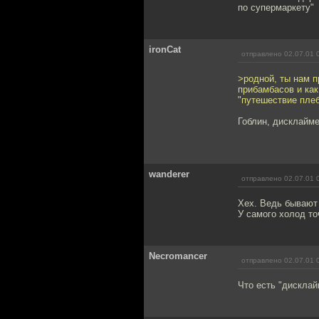
по супермаркету"
ironCat
отправлено 02.07.01 
>родной, ты нам п
прибамбасов и как
"путешествие плеб
Гоблин, дисклайме
wanderer
отправлено 02.07.01 
Хех. Ведь бывают 
У самого холод то
Necromancer
отправлено 02.07.01 
Что есть "дисклай