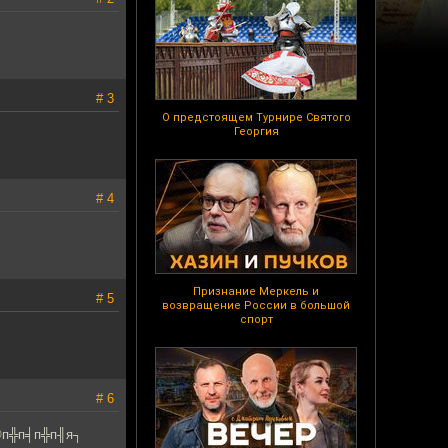
# 3
О предстоящем Турнире Святого
Георгия
# 4
Признание Меркель и
# 5
возвращение России в большой
спорт
# 6
©п╬п╡п╬п╢я┐