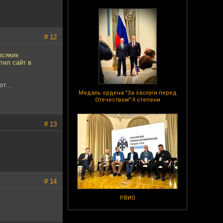
# 12
всяких
тил сайт в
т...
Медаль ордена "За заслуги перед
Отечеством" II степени
# 13
# 14
РВИО