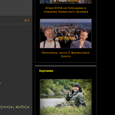
Атака БПЛА на Геленджик и
открытие Ормузского пролива
# 7
Клеопатра, часть 2: финансовое
болото
Картинки
?
п│п+п│я┐ яLпTп│я-