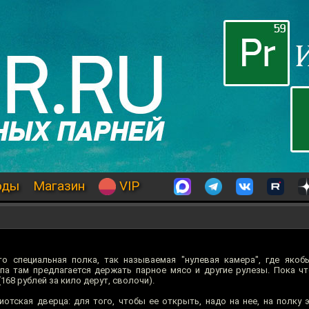
оды
Магазин
VIP
то специальная полка, так называемая "нулевая камера", где яко
типа там предлагается держать парное мясо и другие рулезы. Пока ч
68 рублей за кило дерут, сволочи).
иотская дверца: для того, чтобы ее открыть, надо на нее, на полку э