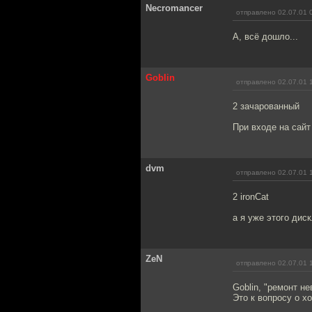
Necromancer
отправлено 02.07.01 
А, всё дошло...
Goblin
отправлено 02.07.01 
2 зачарованный
При входе на сайт
dvm
отправлено 02.07.01 
2 ironCat
а я уже этого диск
ZeN
отправлено 02.07.01 
Goblin, "ремонт не
Это к вопросу о хо