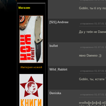
Магазин
Goblin, ты б эту п
[521].Andrew
отправлено 01.07.01 
Да у тебя не Daewo
bullet
отправлено 01.07.01 
явно Daewoo ;))
Империя ножей
Wild_Rabbit
отправлено 01.07.01 
Goblin, ты, кстат
Deniska
отправлено 01.07.01 
п≈п╩п╬п╠п╫п╬ п