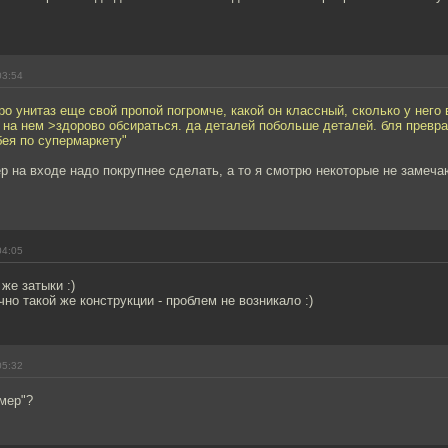
03:54
ро унитаз еще свой пропой погромче, какой он классный, сколько у него 
 на нем >здорово обсираться. да деталей побольше деталей. бля превра
ея по супермаркету"
р на входе надо покрупнее сделать, а то я смотрю некоторые не замечаю
04:05
же затыки :)
чно такой же конструкции - проблем не возникало :)
05:32
мер"?