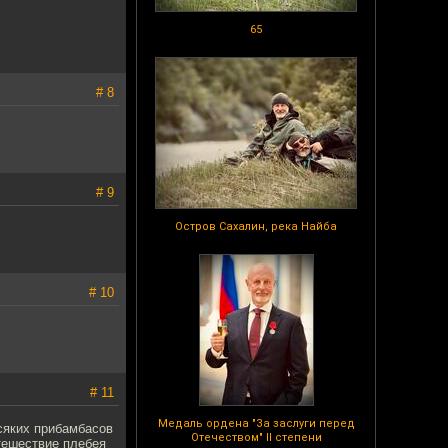
65
# 8
# 9
Остров Сахалин, река Найба
# 10
# 11
Медаль ордена "За заслуги перед
всяких прибамбасов
Отечеством" II степени
утешествие плебея