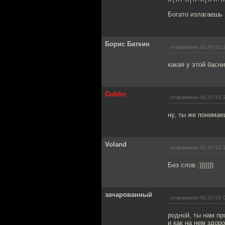
Богато излагаешь 
Борис Баткин
отправлено 01.07.01 
какая у этой басни мора
Goblin
отправлено 01.07.01 
ну, ты же понимаеш
Voland
отправлено 01.07.01 
Без слов.:)))))))
зачарованный
отправлено 02.07.01 
родной, ты нам пр
и как на нем здор