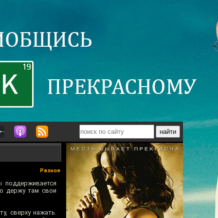
Разное
бы поддерживается
то держу там свои
ту, сверху нажать.