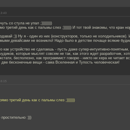
13:43
уть со стула не упал ;)))))))))
о третий день как с пальмы слез ;))))))) И тот твой знакомы, что кран н
давай ;)) Ну я - один из них (конструкторов, только не холодильников). 
мыми девайсами не возникло! Надо было в детстве почаще всякие буди
то как устройство не сделаешь - пусть даже супер-интуитивно-понятным,
чудиков, которые мыслят совсем не так, как этого ждет разработчик, хо
стати, бесполезно, как программист говорю - никто ни хера не читает все
 две бесконечные вещи - сама Вселенная и Тупость человеческая!
16:15
ямо третий день как с пальмы слез ;)))))))
 простительно :)))