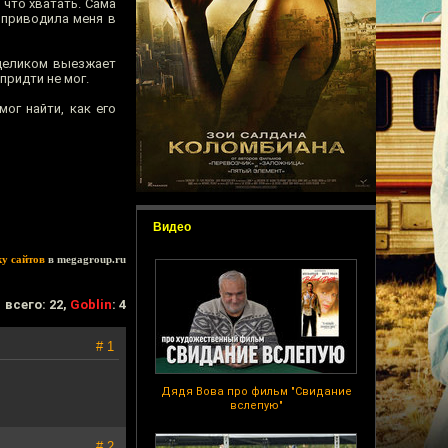
 что хватать. Сама
о приводила меня в
 целиком выезжает
придти не мог.
ог найти, как его
Видео
ку сайтов
в megagroup.ru
всего: 22,
Goblin
: 4
# 1
Дядя Вова про фильм "Свидание
вслепую"
# 2