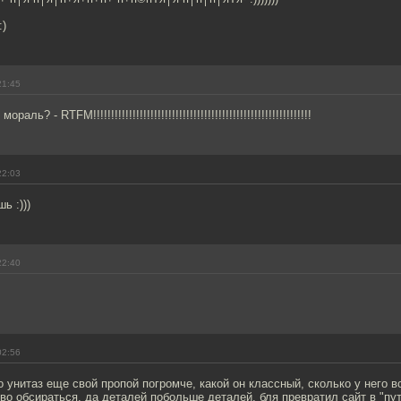
:)
21:45
ль? - RTFM!!!!!!!!!!!!!!!!!!!!!!!!!!!!!!!!!!!!!!!!!!!!!!!!!!!!!!!!!!!!!
22:03
ь :)))
22:40
02:56
о унитаз еще свой пропой погромче, какой он классный, сколько у него 
ово обсираться. да деталей побольше деталей. бля превратил сайт в "п