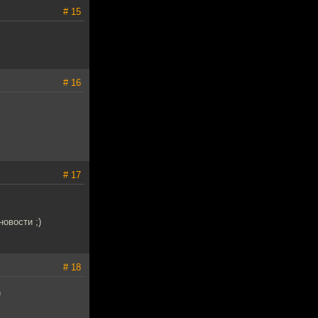
# 15
# 16
# 17
новости ;)
# 18
)