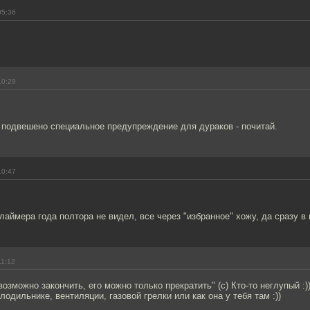
05:36
10:29
 подвешено специальное предупреждение для дураков - почитай.
10:47
лаймера года полтора не видел, все через "избранное" хожу, да сразу в 
11:12
возможно закончить, его можно только прекратить" (с) Кто-то неглупый :)
лодильнике, вентиляции, газовой грелки или как она у тебя там :))