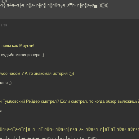
))))
п╬ п╨я─п╟я│п╬я┤п╫п╬ п╬п©п╦я│я▀п╡п╟п╣я┬я▄ :)))))))
19:39
. прям как Маугли!
 судьба милиционера ;)
woo часом ? А то знакомая история :)))
лся ;)
ати Тумбовский Рейдер смотрел? Если смотрел, то когда обзор выложишь
л.
п©п+я-пTя-пTп│п│п│ пT п©п+ п©п+п│п+п│я┐ п©п+п│п│пT пT п©п+ п©п+
 п│я-п│я│п+я+п+п+ п+п©пTя│я-п│п│п│яTя- :)))))))