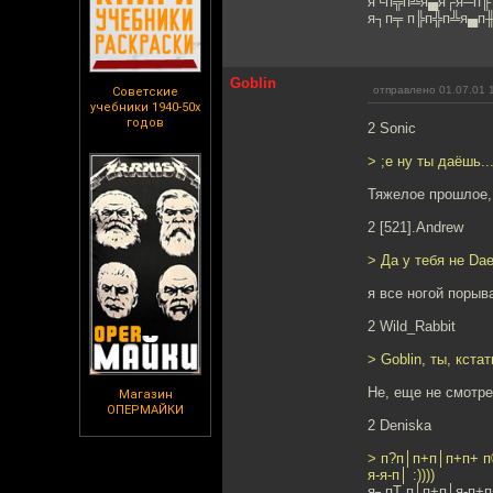
я└п╦п╩я▄я┌я─п╟ :
я┐п╤ п╠п╬п╩я▄п╫
Goblin
отправлено 01.07.01 
Советские
учебники 1940-50х
годов
2 Sonic
> ;e ну ты даёшь..
Тяжелое прошлое,
2 [521].Andrew
> Да у тебя не Dae
я все ногой порыва
2 Wild_Rabbit
> Goblin, ты, кст
Не, еще не смотре
Магазин
ОПЕРМАЙКИ
2 Deniska
> п?п│п+п│п+п+ 
я-я-п│ :))))
я┐пT п│п+п│я-п+п+