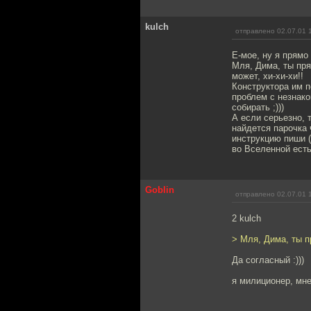
kulch
отправлено 02.07.01 
Е-мое, ну я прямо ч
Мля, Дима, ты прям
может, хи-хи-хи!!
Конструктора им по
проблем с незнако
собирать ;)))
А если серьезно, 
найдется парочка 
инструкцию пиши (к
во Вселенной есть
Goblin
отправлено 02.07.01 
2 kulch
> Мля, Дима, ты пр
Да согласный :)))
я милиционер, мне