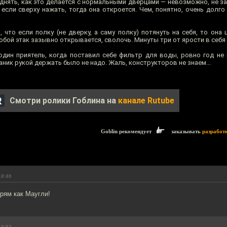
однять, как это делается с нормальными дверцами — невозможно, не за
 если сверху нажать, тогда она откроется. Чем, понятно, очень долг
 что если полку (не дверку, а саму полку) потянуть на себя, то она
обой этак зазывно открывается, сволочь. Минуты три от ярости в себя 
один приятель, когда поставил себе фильтр для воды, ровно год не м
аник рукой держать было не надо. Жаль, конструкторов не знаем...
Смотри ролики Гоблина на
канале Rutube
Goblin рекомендует
заказывать
разработ
18:46
прям как Маугли!
18:53