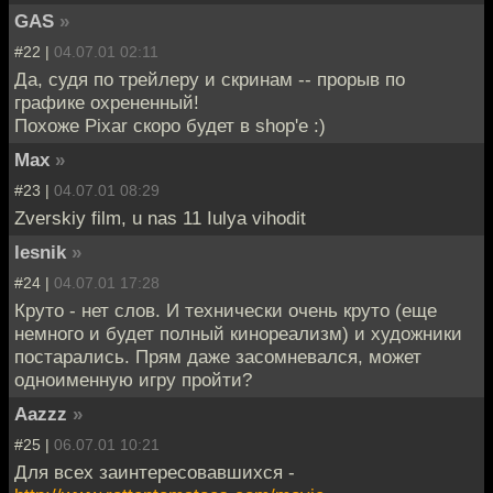
GAS
»
#22 |
04.07.01 02:11
Да, судя по трейлеру и скринам -- прорыв по
графике охрененный!
Похоже Pixar скоро будет в shop'e :)
Max
»
#23 |
04.07.01 08:29
Zverskiy film, u nas 11 Iulya vihodit
lesnik
»
#24 |
04.07.01 17:28
Круто - нет слов. И технически очень круто (еще
немного и будет полный кинореализм) и художники
постарались. Прям даже засомневался, может
одноименную игру пройти?
Aazzz
»
#25 |
06.07.01 10:21
Для всех заинтересовавшихся -