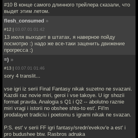
#10 В конце самого длинного трейлера сказали, что
выдет этим летом.
flesh_consumed
»
#12 |
03.07.01 01:42
13 июля выходит в штатах, я наверное пойду
посмотрю :) надо же все-таки заценить движение
прогресса :)
=)
»
#13 |
03.07.01 01:46
sory 4 translit...
vse igri iz serii Final Fantasy nikak suzetno ne svazani.
Kazdii raz novie miri, geroi i vse takoye. U igr shozii
format pravda. Analogia s Q1 i Q2 -- abolutno raznie
miri vragi i istorii no obshee shto-to est'. Fil'm
prodalayet tradiciu i poetomu s igrami nikak ne svazan.
P.S. est' v serii FF igri fantasy/sredn'evekov'e a est' i
pro budushee btw. Rasbros adnaka