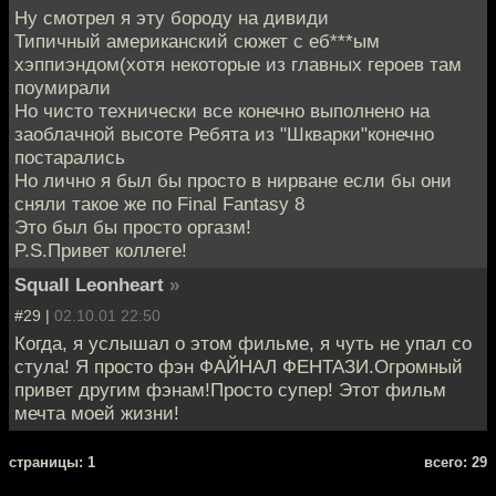
Ну смотрел я эту бороду на дивиди
Типичный американский сюжет с еб***ым
хэппиэндом(хотя некоторые из главных героев там
поумирали
Но чисто технически все конечно выполнено на
заоблачной высоте Ребята из "Шкварки"конечно
постарались
Но лично я был бы просто в нирване если бы они
сняли такое же по Final Fantasy 8
Это был бы просто оргазм!
P.S.Привет коллеге!
Squall Leonheart
»
#29 |
02.10.01 22:50
Когда, я услышал о этом фильме, я чуть не упал со
стула! Я просто фэн ФАЙНАЛ ФЕНТАЗИ.Огромный
привет другим фэнам!Просто супер! Этот фильм
мечта моей жизни!
cтраницы: 1
всего: 29