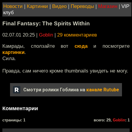
Новости
|
Картинки
|
Видео
|
Переводы
|
Магазин
|
VIP
клуб
Final Fantasy: The Spirits Within
02.07.01 20:25
|
Goblin
|
29 комментариев
Камрады, сползайте вот
сюда
и посмотрите
картинки
.
Сила.
Правда, сам ничего кроме thumbnails увидеть не могу.
Смотри ролики Гоблина на
канале Rutube
Комментарии
cтраницы: 1
всего: 29,
Goblin
: 1