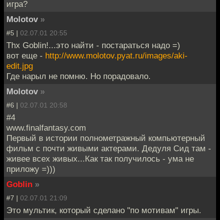
игра?
Molotov
»
#5 |
02.07.01 20:55
Thx Goblin!...это найти - постараться надо =)
вот еще -
http://www.molotov.pyat.ru/images/aki-
edit.jpg
Где нарыл не помню. Но порадовало.
Molotov
»
#6 |
02.07.01 20:58
#4
www.finalfantasy.com
Первый в истории полнометражный компьютерный
фильм с почти живыми актерами. Дедуля Сид там -
живее всех живых...Как так получилось - ума не
приложу =)))
Goblin
»
#7 |
02.07.01 21:09
Это мультик, который сделано "по мотивам" игры.