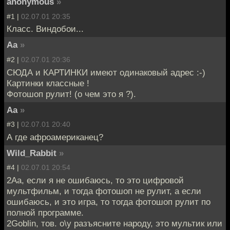
anonymous
»
#1 |
02.07.01 20:35
Класс. Виндобои...
Aa
»
#2 |
02.07.01 20:36
СЮДА и КАРТИНКИ имеют одинаковый адрес :-)
Картинки классные !
Фотошоп рулит! (о чем это я ?).
Aa
»
#3 |
02.07.01 20:40
А где афроамериканец?
Wild_Rabbit
»
#4 |
02.07.01 20:54
2Aa, если я не ошибаюсь, то это цифровой
мультфильм, и тогда фотошоп не рулит, а если
ошибаюсь, и это игра, то тогда фотошоп рулит по
полной программе.
2Goblin, тов. о\у разъясните народу, это мультик или