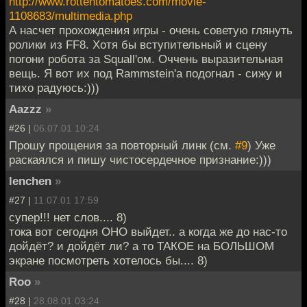
http://www.rottentomatoes.com/movie-
1108683/multimedia.php
А насчет прохождения игры - очень советую глянуть
ролики из FF8. Хотя бы вступительный и сцену
погони робота за Squall'ом. Оччень выразительная
вещь. Я вот их под Rammstein'а подогнал - сижу и
тихо радуюсь:)))
Aazzz
»
#26 |
06.07.01 10:24
Прошу прощения за повторный линк (см.
#9
) Уже
раскаялся и пишу чистосердечное признание:)))
lenchen
»
#27 |
11.07.01 17:59
супер!!! нет слов.... 8)
тока вот сегодня ОНО выйдет.. а когда же до нас-то
дойдёт? и дойдёт ли? а то ТАКОЕ на БОЛЬШОМ
экране посмотреть хотелось бы.... 8)
Roo
»
#28 |
28.08.01 03:24