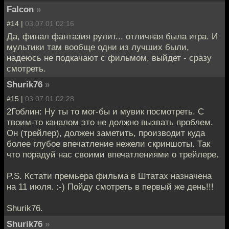
Falcon
»
#14 |
03.07.01 02:16
Да, финал фантазия рулит... отличная была игра. И
мультики там вообще одни из лучших были,
надеюсь не подкачают с фильмом, выйдет - сразу
смотреть.
Shurik76
»
#15 |
03.07.01 02:28
2Гоблин: Ну ты то мог-бы и мувик посмотреть. С
твоим-то каналом это не должно вызвать проблем.
Он (трейлер), должен заметить, производит куда
более глубое впечатление нежели скриншоты. Так
что порадуй нас своими впечатлениями о трейлере.
P.S. Кстати премьера фильма в Штатах назначена
на 11 июля. :-) Пойду смотреть в первый же день!!!
Shurik76.
Shurik76
»