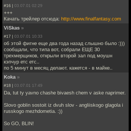
#16 |
03.07.01 02:29
+++
Качать трейлер отсюда:
http://www.finalfantasy.com
ViSkas
»
#17 |
03.07.01 10:33
об этой фигне еще два года назад слышно было :)))
сообщали, что типа вот, собрали ЕЩЕ 30
трехмерщиков, открыли второй зал под моушн
кэпчур етс етс..
по 5 минут в месяц делают. кажется - в майке..
Koka
»
#18 |
03.07.01 17:49
Da, tut ty yavno chashe bivaesh chem v aske naprimer.
Slovo goblin sostoit iz dvuh slov - angliiskogo glagola i
russkogo mezhdometia. :))
So GO, BLIN!