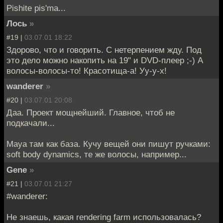
Pishite pis'ma...
Лось
»
#19 |
03.07.01 18:22
Здорово, что и говорить. С нетерпением жду. Под
это дело можно накопить на 19" и DVD-плеер ;-) А
волосы-волосы-то! Красотища-а! Уу-у-х!
wanderer
»
#20 |
03.07.01 20:08
Даа. Проект мощнейший. Главное, чтоб не
подкачали...
Maya там как база. Кучу вещей они пишут ручками:
soft body dynamics, те же волосы, например...
Gene
»
#21 |
03.07.01 21:27
#wanderer:
Не знаешь, какая rendering farm использовалась?