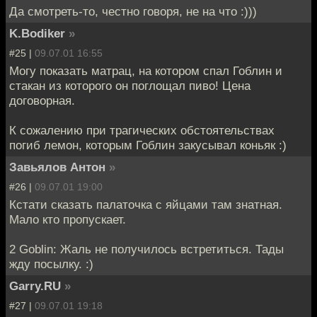
Да смотреть-то, честно говоря, не на что :)))
K.Bodiker
»
#25 |
09.07.01 16:55
Могу показать матрац, на котором спал Гоблин и
стакан из которого он поглощал пиво! Цена
договорная.
К сожалению при трагических обстоятельствах
погиб лемон, которым Гоблин закусывал коньяк :)
Завьялов Антон
»
#26 |
09.07.01 19:00
Кстати сказать палаточка с яйцами там знатная.
Мало кто пропускает.
2 Goblin: Жаль не получилось встретиться. Тады
жду посылку. :)
Garry.RU
»
#27 |
09.07.01 19:18