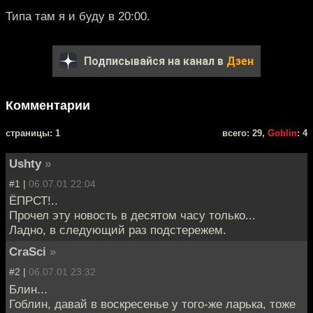
Типа там я и буду в 20:00.
Подписывайся на канал в
Дзен
Комментарии
cтраницы: 1
всего: 29,
Goblin
: 4
Ushty
»
#1 |
06.07.01 22:04
ЁПРСТ!..
Прочел эту новость в десятом часу только...
Ладно, в следующий раз подстережем.
CraSci
»
#2 |
06.07.01 23:32
Блин...
Гоблин, давай в воскресенье у того-же ларька, тоже