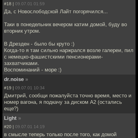
#18 |
09.07.01 01:59
Да, с Новослободской Лайт погорячился...
Таки в понедельник вечером катим домой, буду во
вторник утром.
В Дрезден - было бы круто :)
Когда-то я там сильно наржрался возле галереи, пил
с немецко-фашистскими пенсионерами-
захватчиками.
Воспоминаний - море :)
dr.noise
»
#19 |
09.07.01 10:34
Дмитрий, сообщи пожалуйста точно время, место и
номер вагона, я подкачу за диском A2 (остались
еще?)
Light
»
#20 |
09.07.01 14:19
в смысле теперь только после того, как домой