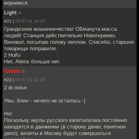
вернемся.
Light
»
#21 |
09.07.01 14:19
Грандизное мошенничество! ОБманута масса
людей! Станция действительно Новогиреево.
Виноват, посыпаю голову пеплом. Спасибо, старшие
товарищи поправили.
2 Нойз
Нет, Aliens больше нет.
Goblin
»
#22 |
09.07.01 14:25
2 dr.noise
Увы, блин - ничего не осталось :(
Но!
Поскольку акулы русского капитализма постоянно
находятся в движении (в сторону денег, понятное
дело), визиты в Москву будут совершаться