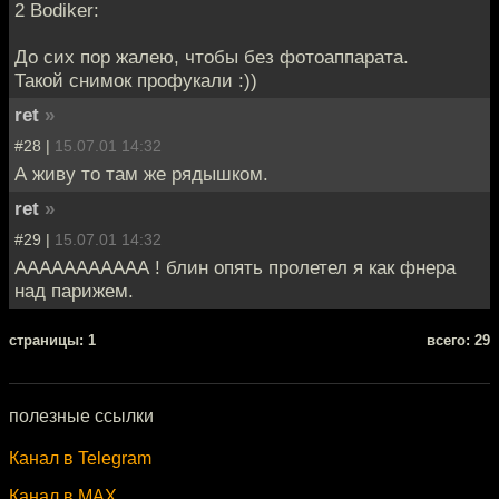
2 Bodiker:
До сих пор жалею, чтобы без фотоаппарата.
Такой снимок профукали :))
ret
»
#28 |
15.07.01 14:32
А живу то там же рядышком.
ret
»
#29 |
15.07.01 14:32
ААААААААААА ! блин опять пролетел я как фнера
над парижем.
cтраницы: 1
всего: 29
полезные ссылки
Канал в Telegram
Канал в MAX