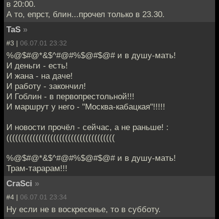
в 20:00.
А то, епрст, блин...прочел только в 23.30.
TaS
»
#3 |
06.07.01 23:32
%@$#@*&$^#@#%$@#$@# и в душу-мать!
И деньги - есть!
И жана - на даче!
И работу - закончил!
И Гоблин - в первопрестольной!!!
И маршрут у него - "Москва-кабацкая"!!!!!
И новости прочёл - сейчас, а не раньше! :
(((((((((((((((((((((((((((((((((((((
%@$#@*&$^#@#%$@#$@# и в душу-мать!
Трам-тарарам!!!
CraSci
»
#4 |
06.07.01 23:34
Ну если не в воскресенье, то в субботу.