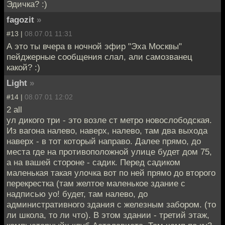
Эдичка? :)
fagozit
»
#13 |
08.07.01 11:31
А это ты вчера в ночной эфир "Эха Москвы"
пейджерные сообщения слал, али самозванец
какой? :)
Light
»
#14 |
08.07.01 12:02
2 all
ул дикого три - это возле ст метро новослободская.
Из вагона налево, наверх, налево, там два выхода
наверх - в тот который направо. Далее прямо, до
места где на противоположной улице будет дом 75,
а на вашей стороне - садик. Перед садиком
маленькая такая улочка вот по ней прямо до второго
перекрестка (там желтое маленькое здание с
надписью yo! будет, там налево, до
административного здания с железным забором. (то
ли школа, то ли что). В этом здании - третий этаж,