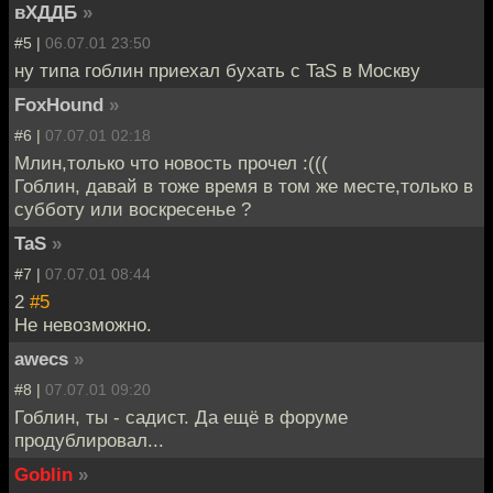
вХДДБ
»
#5 |
06.07.01 23:50
ну типа гоблин приехал бухать с TaS в Москву
FoxHound
»
#6 |
07.07.01 02:18
Млин,только что новость прочел :(((
Гоблин, давай в тоже время в том же месте,только в
субботу или воскресенье ?
TaS
»
#7 |
07.07.01 08:44
2
#5
Не невозможно.
awecs
»
#8 |
07.07.01 09:20
Гоблин, ты - садист. Да ещё в форуме
продублировал...
Goblin
»