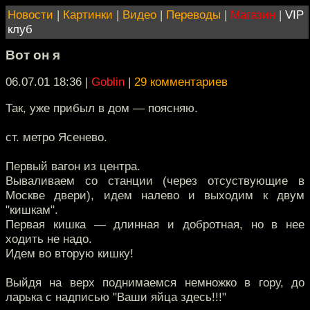
Новости
|
Картинки
|
Видео
|
Переводы
|
Магазин
|
VIP
клуб
Вот он я
06.07.01 18:36
|
Goblin
|
29 комментариев
Так, уже прибыл в дом — поясняю.
ст. метро Ясенево.
Первый вагон из центра.
Вываливаем со станции (через отсуствующие в
Москве двери), идем налево и выходим к двум
"кишкам".
Первая кишка — длинная и добротная, но в нее
ходить не надо.
Идем во вторую кишку!
Выйдя на верх поднимаемся немножко в гору, до
ларька с надписью "Ваши яйца здесь!!!"