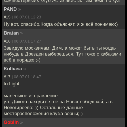
компьютерныйх клуб Асталависта. Там чемп по ку3
PAND
»
#15 |
08.07.01 12:23
Ну вот, спасибо.Когда объяснят, я ж всё понимаю:)
Bratan
»
#16 |
08.07.01 17:27
Завидую москвичам. Дим, а может быть ты когда-
нибудь в Дрезден выберешься. Тут тоже с кабаками
всё в порядке ;-)
Kolbasa
»
#17 |
08.07.01 18:47
to Light:
маленькое исправление:
ул. Дикого находится не на Новослободской, а в
Новогиреево:-)) Остальные данные
месторасположения клуба верны;-)
Goblin
»