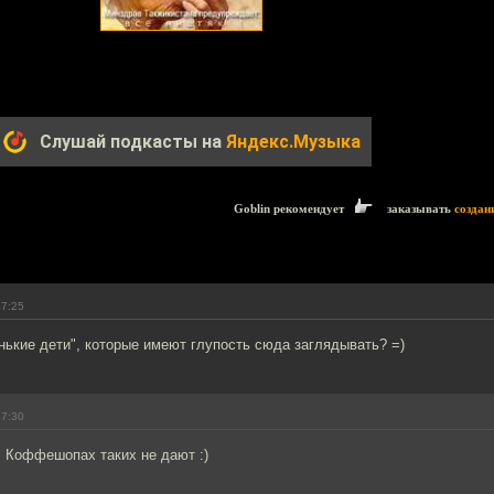
Слушай подкасты на
Яндекс.Музыка
Goblin рекомендует
заказывать
создан
17:25
нькие дети", которые имеют глупость сюда заглядывать? =)
17:30
В Коффешопах таких не дают :)