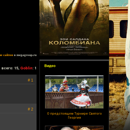
ие сайтов
в megagroup.ru
Видео
всего: 15,
Goblin
: 1
# 1
# 2
О предстоящем Турнире Святого
Георгия