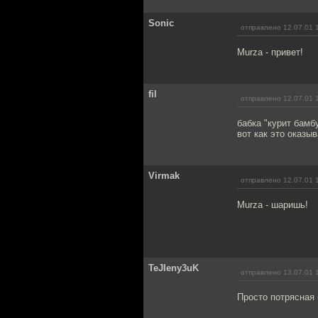
Sonic
отправлено 12.07.01 
Murza - привет!
fil
отправлено 12.07.01 
бабка "курит бамб
вот как это оказы
Virmak
отправлено 12.07.01 
Murza - шаришь!
TeJIeny3uK
отправлено 13.07.01 
Просто потрясная 