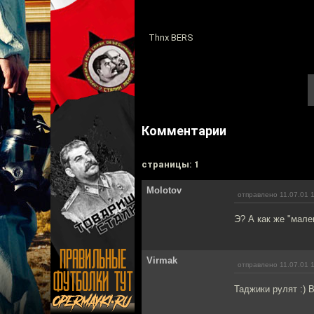
Thnx BERS
Комментарии
cтраницы: 1
Molotov
отправлено 11.07.01 
Э? А как же "мале
Virmak
отправлено 11.07.01 
Таджики рулят :) 