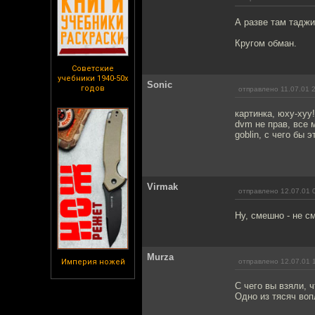
А разве там таджи
Кругом обман.
Советские
учебники 1940-50х
Sonic
годов
отправлено 11.07.01 
картинка, юху-хуу
dvm не прав, все 
goblin, с чего бы эт
Virmak
отправлено 12.07.01 
Ну, смешно - не см
Murza
Империя ножей
отправлено 12.07.01 
С чего вы взяли, 
Одно из тясяч воп