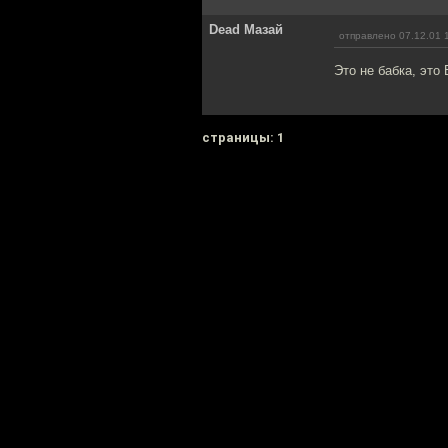
Dead Мазай
отправлено 07.12.01 
Это не бабка, это
cтраницы: 1