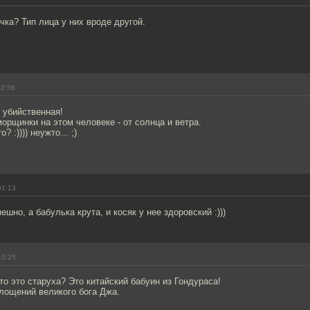
чка? Тип лица у них вроде другой.
22:56
! убийственная!
морщинки на этом человеке - от солнца и ветра.
о? :)))) неужто... ;)
01:13
ешно, а бабулька крута, и косяк у нее здоровский :)))
10:25
что это старуха? Это китайский бабуин из Гондураса!
лощений великого бога Джа.