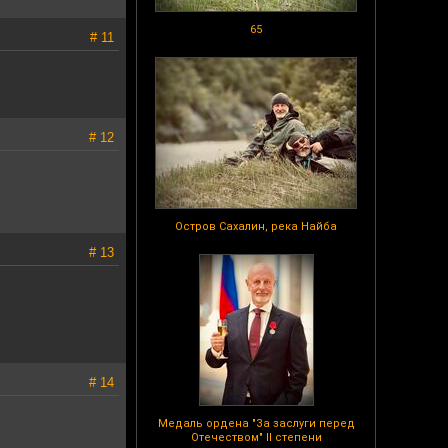
65
# 11
# 12
Остров Сахалин, река Найба
# 13
# 14
Медаль ордена "За заслуги перед
Отечеством" II степени