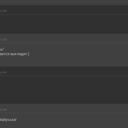
11:59
14:30
ук"
вается выглядит:)
14:40
16:35
бабуська!