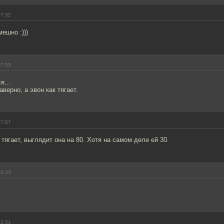
17:32
мешно :)))
17:33
я...
верно, а эвон как тягает.
17:57
о тягает, выглядит она на 80. Хотя на самом деле ей 30.
20:33
22:51