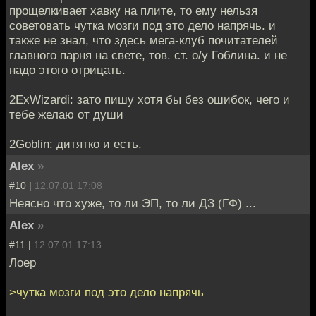
прощелкивает хавку на плите, то ему нельзя
советовать чутка мозги под это дело напрячь. и
также не знал, что здесь мега-клуб почитателей
главного парня на свете, тов. ст. о/у Гоблина. и не
надо этого отрицать.
2ExWizardi: зато пишу хотя бы без ошибок, чего и
тебе желаю от души
2Goblin: дитятко и есть.
Alex
»
#10 |
12.07.01 17:08
Неясно что хуже, то ли ЭП, то ли ДЗ (ГФ) ...
Alex
»
#11 |
12.07.01 17:13
Лоер
>чутка мозги под это дело напрячь