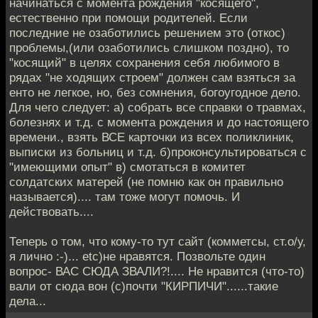
начинаться с момента рождения "косящего",
естественно при помощи родителей. Если
последние не озаботились решением это (откос)
проблемы,(или озаботились слишком поздно), то
"косящий" в целях сохранения себя любимого в
рядах "не ходящих строем" должен сам взяться за
енто не легкое, но, без сомнения, богоугодное дело.
Для чего следует: а) собрать все справки о травмах,
болезнях и т.д. с момента рождения и до настоящего
времени., взять ВСЕ карточки из всех поликлиник,
выписки из больниц и т.д. б)проконсультироваться с
"имеющими опыт" в) смотаться в комитет
солдатских матерей (не помню как он правильно
называется).... там тоже могут помочь. И
действовать....
Теперь о том, что кому-то тут сайт (комметсы, ст.о/у,
я лично :-)... etc)не нравятся. Позвольте один
вопрос- ВАС СЮДА ЗВАЛИ?!.... Не нравится (что-то)
вали от сюда вон (с)почти "КИРПИЧИ"......такие
дела...