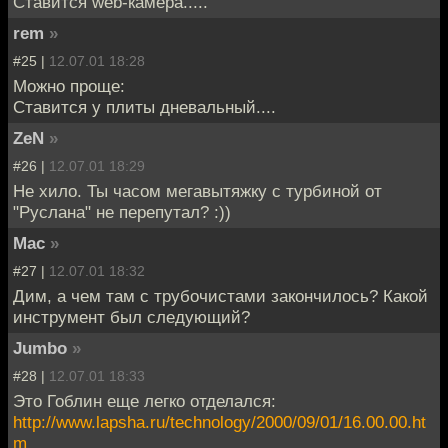
Ставится web-камера.....
rem
»
#25 |
12.07.01 18:28
Можно проще:
Ставится у плиты дневальный....
ZeN
»
#26 |
12.07.01 18:29
Не хило. Ты часом мегавытяжку с турбиной от
"Руслана" не перепутал? :))
Mac
»
#27 |
12.07.01 18:32
Дим, а чем там с трубочистами закончилось? Какой
инструмент был следующий?
Jumbo
»
#28 |
12.07.01 18:33
Это Гоблин еще легко отделался:
http://www.lapsha.ru/technology/2000/09/01/16.00.00.ht
m