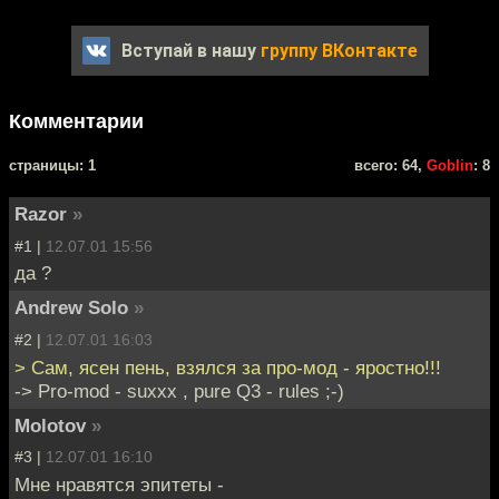
Вступай в нашу
группу ВКонтакте
Комментарии
cтраницы: 1
всего: 64,
Goblin
: 8
Razor
»
#1 |
12.07.01 15:56
да ?
Andrew Solo
»
#2 |
12.07.01 16:03
> Сам, ясен пень, взялся за про-мод - яростно!!!
-> Pro-mod - suxxx , pure Q3 - rules ;-)
Molotov
»
#3 |
12.07.01 16:10
Мне нравятся эпитеты -