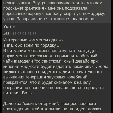
невысыхания. Внутрь заворачивается то, что вам
подскажет фантазия - мне она подсказала
порезанные вареную колбасу, сыр, лук, помидорку,
укроп. Заворачивается, готовится аналогично.
Yuri
»
#63 |
13.07.01 21:33
Интересные комметсы однако...
Типа, обо всем по порядку...
В ситуации когда жены нет, а кушать хотца для
варки мега-сосисок можно применять обычный
чайник модели "со свистком": оный девайс при
кипении жидкости будет издавать некий звук... когда
жидкость плавно придет к стадии окончательного
выкипания генерация звуковых колебаний
прекратится, что и будет сигналом к началу
операции по спасению переварившегося продукта
питания. Вотъ.
Далее за "косить от армии". Процесс заочного
прохождения этой школы жизни, по идее, должен