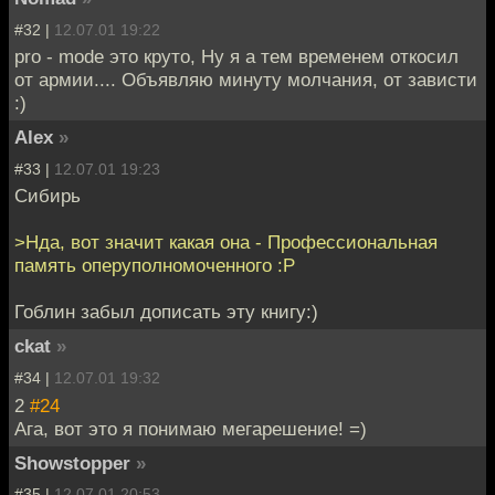
#32 |
12.07.01 19:22
pro - mode это круто, Ну я а тем временем откосил
от армии.... Объявляю минуту молчания, от зависти
:)
Alex
»
#33 |
12.07.01 19:23
Сибирь
>Нда, вот значит какая она - Профессиональная
память оперуполномоченного :P
Гоблин забыл дописать эту книгу:)
ckat
»
#34 |
12.07.01 19:32
2
#24
Ага, вот это я понимаю мегарешение! =)
Showstopper
»
#35 |
12.07.01 20:53