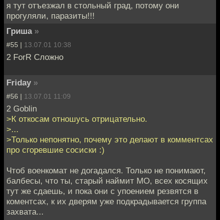
я тут отъезжал в стольный град, потому они
прогуляли, паразиты!!!
Гриша
»
#55 |
13.07.01 10:38
2 ForR Сложно
Friday
»
#56 |
13.07.01 11:09
2 Goblin
>К откосам отношусь отрицательно.
>...
>Только непонятно, почему это делают в комментсах
про сгоревшие сосиски :)
Чтоб военкомат не догадался. Только не понимают,
балбесы, что ты, старый наймит МО, всех косящих
тут же сдаешь, и пока они с упоением резвятся в
коментсах, к их дверям уже подкрадывается группа
захвата...