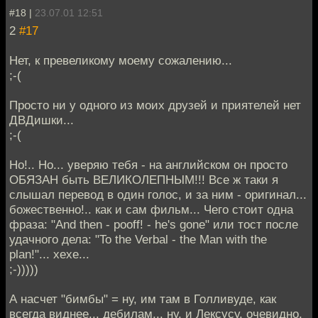
#18 |
23.07.01 12:51
2
#17
Нет, к превеликому моему сожалению...
;-(
Просто ни у одного из моих друзей и приятелей нет
ДВДишки...
;-(
Но!.. Но... уверяю тебя - на английском он просто
ОБЯЗАН быть ВЕЛИКОЛЕПНЫМ!!! Все ж таки я
слышал перевод в один голос, и за ним - оригинал...
божественно!.. как и сам фильм... Чего стоит одна
фраза: "And then - pooff! - he's gone" или тост после
удачного дела: "To the Verbal - the Man with the
plan!"... хехе...
;-)))))
А насчет "бимбы" = ну, им там в Голливуде, как
всегда виднее... дебилам... ну, и Лексусу, очевидно,