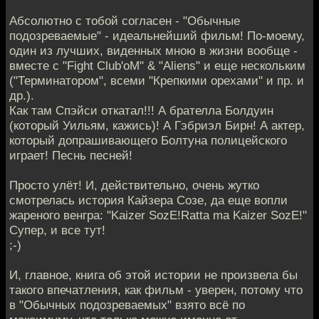
Абсолютно с тобой согласен - "Обычные
подозреваемые" - идеальнейший фильм! По-моему,
один из лучших, виденных мною в жизни вообще -
вместе с "Fight Club'oM" & "Aliens" и еще нескольким
("Терминатором", всеми "Крепкими орехами" и пр. и
др.).
Как там Спэйси откатал!!! А брателла Болдуин
(который Уильям, кажись)! А Гэбриэл Бирн! А актер,
который допрашивающего Болтуна полицейского
играет! Песнь песней!
Просто улёт! И, действительно, очень жутко
смотрелась история Кайзера Созе, да еще вопли
жареного венгра: "Kaizer SozE!Ratta ma Kaizer SozE!"
Супер, и все тут!
;-)
И, главное, книга об этой истории не произвела бы
такого впечатления, как фильм - уверен, потому что
в "Обычных подозреваемых" взято всё по