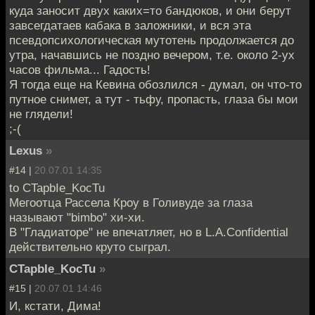
куда заносит двух каких=то бандюков, и они берут
завсегдатаев кабака в заложники, и вся эта
псевдопсихологическая мутотень продолжается до
утра, начавшись не поздно вечером, т.е. около 2-ух
часов фильма... Гадость!
Я тогда еще на Кевина обозлился - думал, он что-то
путное снимет, а тут - тьфу, пропасть, глаза бы мои
не глядели!
;-(
Lexus
»
#14 |
20.07.01 14:35
to CTapbIe_KocTu
Мегоотца Рассела Кроу в Голивуде за глаза
называют "bimbo" хи-хи.
В "Гладиаторе" не впечатляет, но в L.A.Confidential
действительно круто сыграл.
CTapbIe_KocTu
»
#15 |
20.07.01 14:46
И, кстати, Дима!