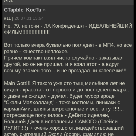
Ага.
CTapbIe_KocTu
»
#11 |
20.07.01 13:54
Не, ?9, не гони - ЛА Конфиденшл - ИДЕАЛЬНЕЙШИЙ
ФИЛЬМ!!!!!!!!!!!!!!!!!!
Вот только вчера буквально поглядел - в МП4, но все
равно - качество неплохое.
Причем компакт взял чисто случайно - заказывал
другой, но он не пришел, и я взял этот - а вдруг
возьму взамен того... и не прогадал ни капелечки!!!
Main Gott!!! Я такого уже сто тыщ мильёнов лет не
видел - красота - от первого и до последнего кадра...
я даже не ожидал - думал, будет мусор вроде
"Скалы Малхолланд" - тоже костюмы, пинжаки с
карманАми, шляпы широкополые и все, а тут!!!!...
потрясающе получилось - ДеВито идеален,
Большой Джек в исполнении САМОГО (Спейси -
РУЛИТ!!!!) + очень хорошо отлицедействовавший
актер, сыгравший Эксли (сорри, фамилию не