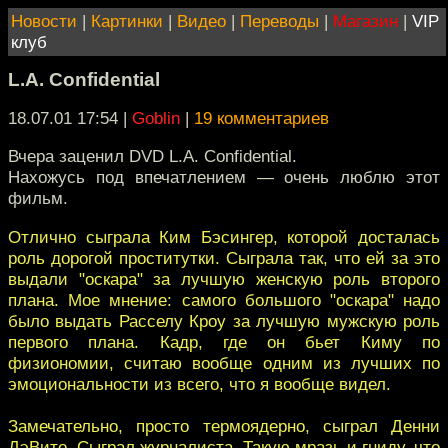
Новости
|
Картинки
|
Видео
|
Переводы
|
Магазин
|
VIP
клуб
L.A. Confidential
18.07.01 17:54
|
Goblin
|
19 комментариев
Вчера заценил DVD L.A. Confidential.
Нахожусь под впечатлением — очень люблю этот
фильм.
Отлично сыграла Ким Бэсингер, которой досталась
роль дорогой проститутки. Сыграла так, что ей за это
выдали "оскара" за лучшую женскую роль второго
плана. Мое мнение: самого большого "оскара" надо
было выдать Расселу Кроу за лучшую мужскую роль
первого плана. Кадр, где он бьет Киму по
физиономии, считаю вообще одним из лучших по
эмоциональности из всего, что я вообще видел.
Замечательно, просто термоядерно, сыграл Денни
ДэВито. Сыграл журналиста. Такую мразь и гниду, что