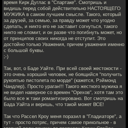
время Кирк Дуглас в "Спартаке". Смотришь и
видишь перед собой действительно НАСТОЯЩЕГО
МУЖИКА в самом лучшем смысле. Такого, который
за друзей, за семью, за правду может что угодно
сделать, и никто его не заставит согнуться, такого
никто не сломит, и он разве что погибнуть может, но
от принципов своих никогда не отступит. Это
достойно только Уважения, причем уважения именно
с большой буквы.
;-)
Так, вот, о Баде Уайте. При всей своей жестокости -
это очень хороший человек, не боящийся "получить
рукоятью пистолета по морде" (кажется, Рэймонд
Чандлер). Просто ураган!!! Такого жесткого мужика я
не видел наверное со времен "Орехов", хотя там это
было все ж таки романтизировано. Вот смотришь на
Бада Уайта и веришь, что такой может ВСЕ!
Так что Рассел Кроу меня поразил в "Гладиаторе", а
тут - просто потряс, причем самое прикольное - в