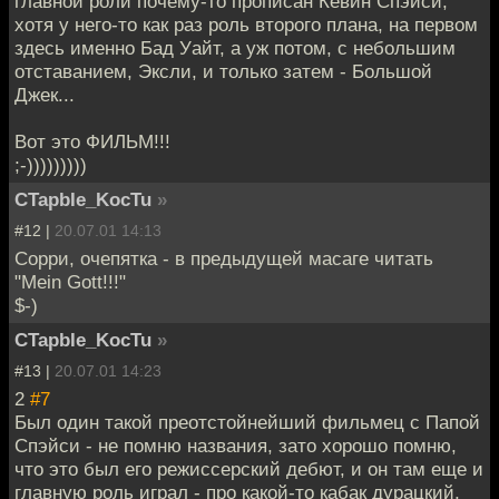
главной роли почему-то прописан Кевин Спэйси,
хотя у него-то как раз роль второго плана, на первом
здесь именно Бад Уайт, а уж потом, с небольшим
отставанием, Эксли, и только затем - Большой
Джек...
Вот это ФИЛЬМ!!!
;-)))))))))
CTapbIe_KocTu
»
#12 |
20.07.01 14:13
Сорри, очепятка - в предыдущей масаге читать
"Mein Gott!!!"
$-)
CTapbIe_KocTu
»
#13 |
20.07.01 14:23
2
#7
Был один такой преотстойнейший фильмец с Папой
Спэйси - не помню названия, зато хорошо помню,
что это был его режиссерский дебют, и он там еще и
главную роль играл - про какой-то кабак дурацкий,