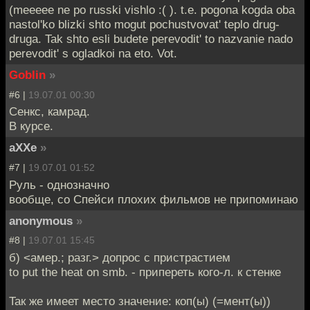
(meeeee ne po russki vishlo :( ). t.e. pogona kogda oba
nastol'ko blizki shto mogut pochustvovat' teplo drug-
druga. Tak shto esli budete perevodit' to nazvanie nado
perevodit' s ogladkoi na eto. Vot.
Goblin
»
#6 |
19.07.01 00:30
Сенкс, камрад.
В курсе.
aXXe
»
#7 |
19.07.01 01:52
Руль - однозначно
вообще, со Спейси плохих фильмов не припоминаю
anonymous
»
#8 |
19.07.01 15:45
б) <амер.; разг.> допрос с пристрастием
to put the heat on smb. - припереть кого-л. к стенке
Taк же имеет место значение: коп(ы) (=мент(ы))