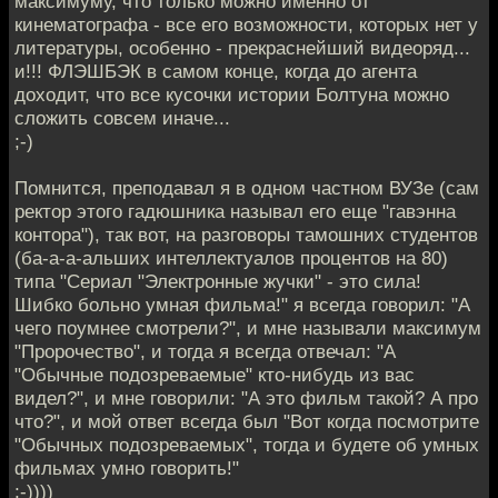
максимуму, что только можно именно от
кинематографа - все его возможности, которых нет у
литературы, особенно - прекраснейший видеоряд...
и!!! ФЛЭШБЭК в самом конце, когда до агента
доходит, что все кусочки истории Болтуна можно
сложить совсем иначе...
;-)
Помнится, преподавал я в одном частном ВУЗе (сам
ректор этого гадюшника называл его еще "гавэнна
контора"), так вот, на разговоры тамошних студентов
(ба-а-а-альших интеллектуалов процентов на 80)
типа "Сериал "Электронные жучки" - это сила!
Шибко больно умная фильма!" я всегда говорил: "А
чего поумнее смотрели?", и мне называли максимум
"Пророчество", и тогда я всегда отвечал: "А
"Обычные подозреваемые" кто-нибудь из вас
видел?", и мне говорили: "А это фильм такой? А про
что?", и мой ответ всегда был "Вот когда посмотрите
"Обычных подозреваемых", тогда и будете об умных
фильмах умно говорить!"
;-))))