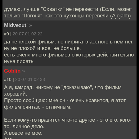
думаю, лучше "Схватки" не перевести (Eсли, может
только "Погоня", как это чухонцы перевели (Ajojahti)
Midvezut'
»
#9 |
20.07.01 02:22
да не плохой фильм. но нифига классного в нем нет.
ну не плохой и все. не больше.
есть оченя много фильмов о которых действительно
нуна писать
Goblin
»
#10 |
20.07.01 02:33
А я, камрад, никому не "доказываю", что фильм
хороший.
Просто сообщаю: мне он - очень нравится, я этот
фильм считаю - отличным.
Если кому-то нравится что-то другое - это его, кого-
то, личное дело.
А вовсе не мое.