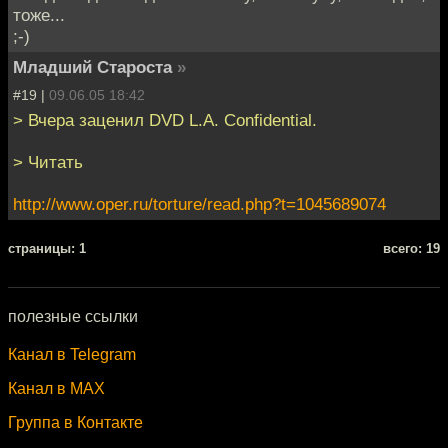
тоже...
;-)
Младший Староста
»
#19 |
09.06.05 18:42
> Вчера заценил DVD L.A. Confidential.
> Читать
http://www.oper.ru/torture/read.php?t=1045689074
cтраницы: 1
всего: 19
полезные ссылки
Канал в Telegram
Канал в MAX
Группа в Контакте