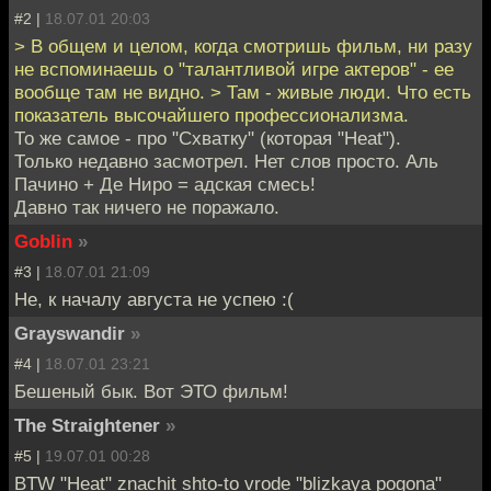
#2 |
18.07.01 20:03
> В общем и целом, когда смотришь фильм, ни разу
не вспоминаешь о "талантливой игре актеров" - ее
вообще там не видно. > Там - живые люди. Что есть
показатель высочайшего профессионализма.
То же самое - про "Схватку" (которая "Heat").
Только недавно засмотрел. Нет слов просто. Аль
Пачино + Де Ниро = адская смесь!
Давно так ничего не поражало.
Goblin
»
#3 |
18.07.01 21:09
Не, к началу августа не успею :(
Grayswandir
»
#4 |
18.07.01 23:21
Бешеный бык. Вот ЭТО фильм!
The Straightener
»
#5 |
19.07.01 00:28
BTW "Heat" znachit shto-to vrode "blizkaya pogona"