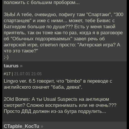
положить с большим пробором...
ЗЫЫ А тебе, очевидно, пофигу там "Спартаки", "300
спартанцев" и иже с ними... может, тебе Бивис с
Батхедом больше по душе??? Есть у меня такой
приятель, так он тоже как-то раз, когда я в разговоре
об "Обычных подозреваемых" завел речь об
актерской игре, ответил просто: "Актерская игра? А
что это такое?"
;-)
taurus
»
#17 |
21.07.01 21:05
Lingvo ver. 6.5 говорит, что "bimbo" в переводе с
английского означет "баба, девка".
2Old Bones: А ты Usual Suspects на англицком
смотрел? Сложно воспринимать или не очень???
Просто ДВД должен из-за бугра подрулить...
CTapbIe_KocTu
»