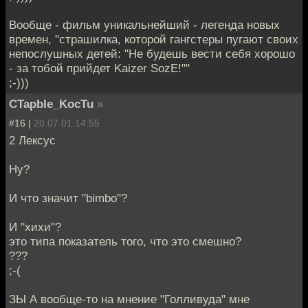
Вообще - фильм уникальнейший - легенда новых
времен, "страшилка, которой гангстеры пугают своих
непослушных детей: "Не будешь вести себя хорошо
- за тобой прийдет Kaizer SozE!""
;-)))
CTapbIe_KocTu
»
#16 |
20.07.01 14:55
2 Лексус
Ну?
И что значит "bimbo"?
И "хихи"?
это типа показатель того, что это смешно?
???
;-(
ЗЫ А вообще-то на мнение "Голливуда" мне