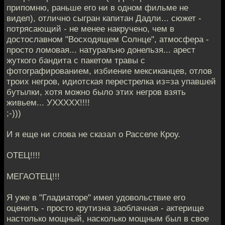
припомню, раньше его ни в одном фильме не
видел), отлично сыгран капитан Дадли... сюжет -
потрясающий - не менее накручено, чем в
достославном "Восходящем Солнце", атмосфера -
просто ломовая... натурально донельзя... арест
жуткого бандита с пакетом травы с
фотографированием, избиение мексиканцев, отлов
троих негров, идиотская перестрелка из=за упавшей
бутылки, хотя можно было этих негров взять
живьем... УХХХХХ!!!!
;-)))
И я еще ни слова не сказал о Расселе Кроу.
ОТЕЦ!!!!
МЕГАОТЕЦ!!!
Я уже в "Гладиаторе" имел удовольствие его
оценить - просто крутизна заоблачная - актерище
настолько мощный, насколько мощным был в свое