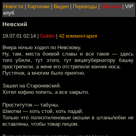
Новости
|
Картинки
|
Видео
|
Переводы
|
Магазин
|
VIP
клуб
Невский
19.07.01 02:14
|
Goblin
|
42 комментария
Вчера ночью ходил по Невскому.
Ну, там, места боевой славы и все такое — здесь
того убили, тут этого, тут вицегубернатору башку
прострелили, а жене его отстрелили кончик носа.
Пустячок, а многим было приятно.
Зашел на Староневский.
Хотел кофию попить, а все закрыто.
Проституток — табуны.
Шмотки — хоть стой, хоть падай.
Только что полиэтиленовые окошки в штаны/юбки не
вставлены, чтобы товар лицом.