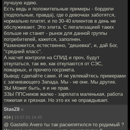
лучшую идею.
Есть ведь и положительные примеры - бордели
(подпольные, правда), где о девочках заботятся,
нормально платят, и по 30-40 клиентов в день не
обслуживают. Это элита. С легализацией таких
больше не станет - рынок для данной группы
потребителей, кажется, заполнен.
Размножится, естественно, "дешевка", и, дай Бог,
"средний класс".
А насчет контроля на СПИД и проч, будут
откупаться, так же, как откупаются от СЭС,
пожарных, и прочего госрэкета.
Вывод: сделайте сами. И не увлекайтесь примерами
с загнивающего Запада. Мы - не они. Мы другие.
ЗЫ Может быть, я и не прав.
ЗЗЫ ППСников жалко - зарплата маленькая, работа
тяжелая и грязная. Но это их не оправдывает.
StasZ8
»
#24 |
19.07.01 14:45
@ Gastello Ачего ты так раскипятился-то родимый ?