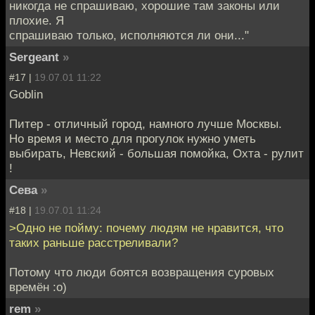
никогда не спрашиваю, хорошие там законы или
плохие. Я
спрашиваю только, исполняются ли они..."
Sergeant
»
#17 |
19.07.01 11:22
Goblin
Питер - отличный город, намного лучше Москвы.
Но время и место для прогулок нужно уметь
выбирать, Невский - большая помойка, Охта - рулит
!
Сева
»
#18 |
19.07.01 11:24
>Одно не пойму: почему людям не нравится, что
таких раньше расстреливали?
Потому что люди боятся возвращения суровых
времён :о)
rem
»