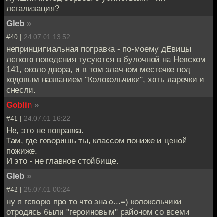
легализация?
Gleb
»
#40 |
24.07.01 13:52
непринципиальная поправка - по-моему дЕвицы
легкого поведения тусуются в булочной на Невском
141, около двора, и в том злачном местечке под
кодовым названием "Колокольчики", хоть ларечки и
снесли.
Goblin
»
#41 |
24.07.01 16:22
Не, это не поправка.
Там, где говоришь ты, классом пониже и ценой
пожиже.
И это - не главное стойбище.
Gleb
»
#42 |
25.07.01 00:24
ну я говорю про то что знаю...=) колокольчики
отродясь были "героиновым" районом со всеми