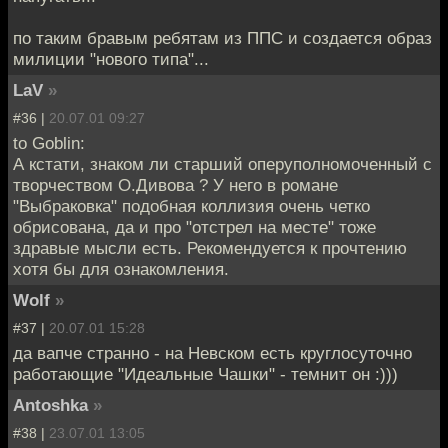
по таким бравым ребятам из ППС и создается образ
милиции "нового типа"...
LaV
»
#36 |
20.07.01 09:27
to Goblin:
А кстати, знаком ли старший оперуполномоченный с
творчеством О.Дивова ? У него в романе
"Выбраковка" подобная коллизия очень четко
обрисована, да и про "отстрел на месте" тоже
здравые мысли есть. Рекомендуется к прочтению
хотя бы для ознакомления.
Wolf
»
#37 |
20.07.01 15:28
да вапче странно - на Невском есть круглосуточно
работающие "Идеальные Чашки" - темнит он :)))
Antoshka
»
#38 |
23.07.01 13:05