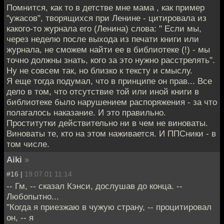
Помнится, как то в детстве мне мама , как пример
"ужасов", творящихся при Ленине - цитировала из
какого-то журнала его (Ленина) слова: " Если мы,
через неделю после выхода из печати книги или
журнала, не сможем найти ее в библиотеке (!) - мы
точно должны знать, кого за это нужно расстрелять".
Ну не совсем так, но близко к тексту и смыслу.
Я еще тогда подумал, что в принципе он прав... Все
дело в том, что отсутствие той или иной книги в
библиотеке было нарушением распоряжения - за что
полагалось наказание. И это правильно.
Проститутки действительно ни в чем не виноваты.
Виноваты те, кто на этом наживается. И ППСники - в
том числе.
Aiki
»
#16 |
19.07.01 11:14
-- Гм, -- сказал Кэнси, дослушав до конца. --
Любопытно...
"Когда я приезжаю в чужую страну, -- процитировал
он, -- я