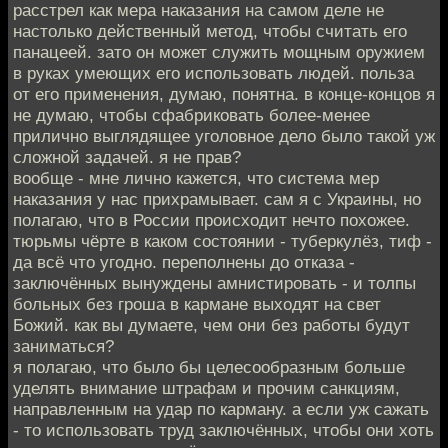
расстрел как мера наказания на самом деле не
настолько действенный метод, чтобы считать его
панацеей. зато он может служить мощным оружием
в руках умеющих его использовать людей. польза
от его применения, думаю, понятна. в конце-концов я
не думаю, чтобы сфабриковать более-менее
прилично выглядящее уголовное дело было такой уж
сложной задачей. я не прав?
вообще - мне лично кажется, что система мер
наказания у нас прихрамывает. сам я с Украины, но
полагаю, что в России происходит нечто похожее.
тюрьмы чёрте в каком состоянии - туберкулёз, тиф -
да всё что угодно. переполнены до отказа -
заключённых вынуждены амнистировать - и толпы
больных без гроша в кармане выходят на свет
Божий. как вы думаете, чем они без работы будут
заниматься?
я полагаю, что было бы целесообразным больше
уделять внимание штрафам и прочим санкциям,
направленным на удар по карману. а если уж сажать
- то использовать труд заключённых, чтобы они хоть