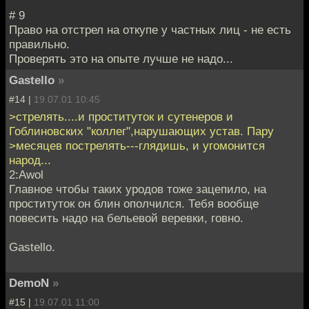
# 9
Право на отстрел на откупе у частных лиц - не есть
правильно.
Проверять это на опыте лучше не надо...
Gastello
»
#14 |
19.07.01 10:45
>стрелять....и проституток и сутенеров и
Гоблиновских "коллег",нарушающих устав. Пару
>месяцев пострелять---глядишь, и угомонится
народ...
2:Awol
Главное чтобы таких уродов тоже зацепило, на
проституток он блин ополчился. Тебя вообще
повесить надо на бельевой веревки, говно.
Gastello.
DemoN
»
#15 |
19.07.01 11:00