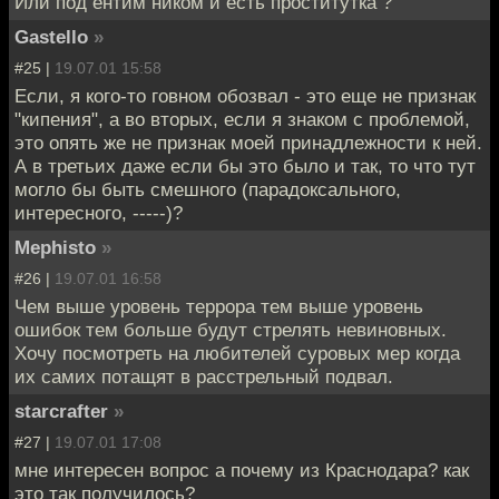
Или под ентим ником и есть проститутка ?
Gastello
»
#25 |
19.07.01 15:58
Если, я кого-то говном обозвал - это еще не признак
"кипения", а во вторых, если я знаком с проблемой,
это опять же не признак моей принадлежности к ней.
А в третьих даже если бы это было и так, то что тут
могло бы быть смешного (парадоксального,
интересного, -----)?
Mephisto
»
#26 |
19.07.01 16:58
Чем выше уровень террора тем выше уровень
ошибок тем больше будут стрелять невиновных.
Хочу посмотреть на любителей суровых мер когда
их самих потащят в расстрельный подвал.
starcrafter
»
#27 |
19.07.01 17:08
мне интересен вопрос а почему из Краснодара? как
это так получилось?