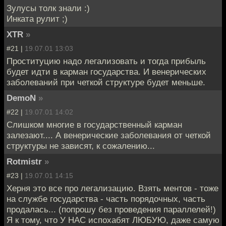
Зулусы толк знали :)
Инката рулит ;)
XTR
»
#21 |
19.07.01 13:03
Проституцию надо легализовать и тогда прибыль
будет идти в карман государства. И венерических
заболеваний при четкой структуре будет меньше.
DemoN
»
#22 |
19.07.01 14:02
Слишком многие в государственный карман
залезают.... А венерические заболевания от четкой
структуры не зависят, к сожалению...
Rotmistr
»
#23 |
19.07.01 14:15
Херня это все про легализацию. Взять ментов - тоже
на службе государства - часть порядочных, часть
продалась... (попрошу без проведения параллелей!)
Я к тому, что У НАС испохабят ЛЮБУЮ, даже самую