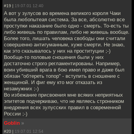
#19 |
19.07.01 12:40
А вот у зулусов во времена великого короля Чаки
была любопытеая система. За все, абсолютно все
проступки наказание было одно - смерть. То-есть ты
либо живешь по правилам, либо не живешь вообще.
Более того, лишать человека свободы они считали
совершенно антигуманным, хуже смерти. Не знаю,
как это сказывалось у них на проституции ;-)
Вообще-то половые сношения были у них
достаточно строго регламентированы. Например,
воин убивший врага в бою имел право и даже был
обязан "обтереть топор" - вступить в сношение с
женщиной. И фиг ему кто мог отказать из
незамужних ;-)
Во избежание присвоения мне всяких неприятных
эпитетов подчеркиваю, что не являесь стронником
внедрения всех зулусских правил в современной
России ;-)
Goblin
»
#20 |
19.07.01 12:54