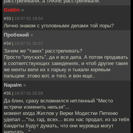
расстреливали, а ТАКИЕ расстреливали.
Goblin
»
#33 |
19.07.01 19:54
Лично знаком с уголовными делами той поры?
Пробежий
»
#34 |
19.07.01 20:57
Зачем же "таких" расстреливать?
Просто "опускать", да и все дела. А потом продавать
в соответствующих заведениях, и чтоб другие такие
же менты вели их к ларьку и тыкали корявым
пальцем: этово вот, и того, и вон еще..
Napalm
»
#35 |
19.07.01 20:59
Да блин, сразу вспомнился нетленный "Место
встречи изменить нельзя"...
момент когда Жиглов у Верки Модистки Петюню
уделал ..."ты, гад, всех... всех нас продал, из за тебя
бандиты будут думать, что они муровца могут
напугать..."