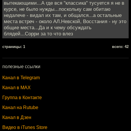
вытекающими...А где вся "классика" тусуется я не в
курсе, не было нужды...поскольку сам обитаю
недалече - видал их там, и общался...а остальные
места встреч - около АЛ.Невской, Восстания - ну это
общие места...Да и к чему обсуждать
блядей...Сорри за то что влез
cтраницы: 1
всего: 42
полезные ссылки
Канал в Telegram
Канал в MAX
Группа в Контакте
Канал на Rutube
Канал в Дзен
Видео в iTunes Store