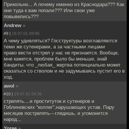
Прикольно... А почему именно из Краснодара??? Как
они туда к вам попали??? Или свои уже
повывелись???
Andrew
»
#9 |
19.07.01 09:06
А чему удивляться? Госструктуры возглавляются
теми же сутенерами, а за частными лицами
право вести отстрел у нас не признается. Вообще,
мне кажется, проблем было бы меньше, знай
бандиты, что _любая_ жертва потенциально может
оказаться со стволом и не задумываясь пустит его в
ход.
awol
»
#10 |
19.07.01 09:36
стрелять....и проституток и сутенеров и
Гоблиновских "коллег",нарушающих устав. Пару
месяцев пострелять---глядишь, и угомонится
народ...
Yoree
»