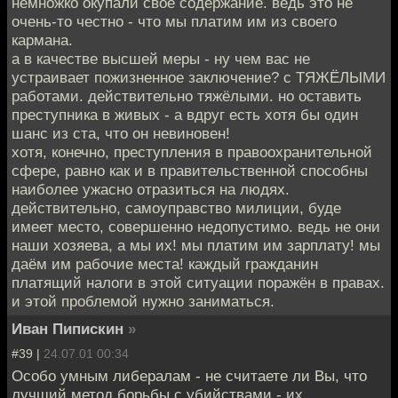
немножко окупали своё содержание. ведь это не
очень-то честно - что мы платим им из своего
кармана.
а в качестве высшей меры - ну чем вас не
устраивает пожизненное заключение? с ТЯЖЁЛЫМИ
работами. действительно тяжёлыми. но оставить
преступника в живых - а вдруг есть хотя бы один
шанс из ста, что он невиновен!
хотя, конечно, преступления в правоохранительной
сфере, равно как и в правительственной способны
наиболее ужасно отразиться на людях.
действительно, самоуправство милиции, буде
имеет место, совершенно недопустимо. ведь не они
наши хозяева, а мы их! мы платим им зарплату! мы
даём им рабочие места! каждый гражданин
платящий налоги в этой ситуации поражён в правах.
и этой проблемой нужно заниматься.
Иван Пипискин
»
#39 |
24.07.01 00:34
Особо умным либералам - не считаете ли Вы, что
лучший метод борьбы с убийствами - их