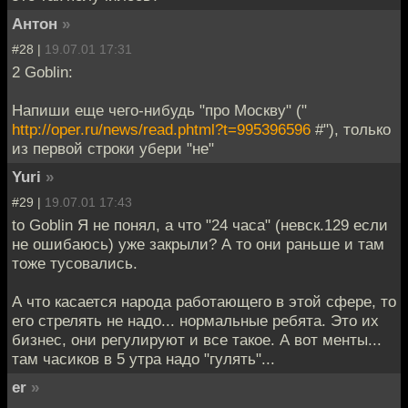
Антон
»
#28 |
19.07.01 17:31
2 Goblin:
Напиши еще чего-нибудь "про Москву" ("
http://oper.ru/news/read.phtml?t=995396596
#"), только
из первой строки убери "не"
Yuri
»
#29 |
19.07.01 17:43
to Goblin Я не понял, а что "24 часа" (невск.129 если
не ошибаюсь) уже закрыли? А то они раньше и там
тоже тусовались.
А что касается народа работающего в этой сфере, то
его стрелять не надо... нормальные ребята. Это их
бизнес, они регулируют и все такое. А вот менты...
там часиков в 5 утра надо "гулять"...
er
»