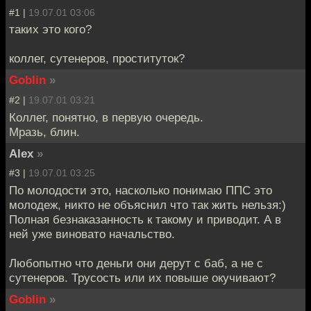
#1 |
19.07.01 03:06
таких это кого?
коллег, сутенеров, проституток?
Goblin
»
#2 |
19.07.01 03:21
Коллег, понятно, в первую очередь.
Мразь, блин.
Alex
»
#3 |
19.07.01 03:25
По молодости это, насколько понимаю ППС это
молодеж, никто не объяснил что так жить нельзя:)
Полная безнаказанность к такому и приводит. А в
ней уже виновато начальство.
Любопытно что деньги они дерут с баб, а не с
сутенеров. Трусость или их повыше окучивают?
Goblin
»