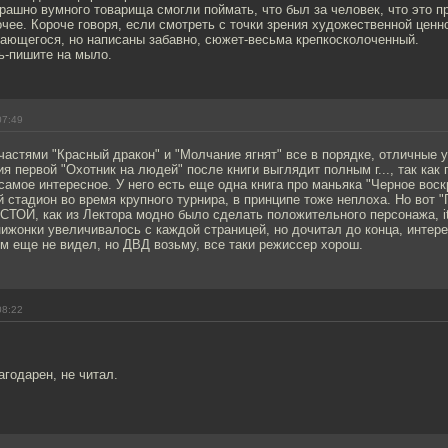
рашно вумного товарища смогли поймать, что был за человек, что это п
очее. Короче говоря, если смотреть с точки зрения художественной ценно
дающегося, но написаны забавно, сюжет-весьма крепкосколоченный.
ь-пишите на мыло.
07:49
астями "Красный дракон" и "Молчание ягнят" все в порядке, отличные у
я первой "Охотник на людей" после книги выглядит полным г..., так как 
самое интересное. У него есть еще одна книга про маньяка "Черное воск
 стадион во время крупного турнира, в принципе тоже неплоха. Но вот "
Й, как из Лектора модно было сделать положительного персонажа, it
ижонки увеличивалось с каждой страницей, но дочитал до конца, интер
м еще не видел, но ДВД возьму, все таки режиссер хорош.
08:22
агодарен, не читал.