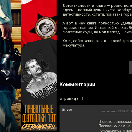
Детективности в книге — ровно ноль
здесь — полный нуль. Ничего вообще.
детективность, кстати, показана гора
А вот в чем книга полностью уделы
гораздо главнее. И главный маньяк 
сюжетные ходы, на мой взгляд — очен
Хотя, собственно, книга — такой трэ
Макулатура.
Комментарии
cтраницы: 1
Silver
отправлено 23.07.01 
В свете вышесказа
Поскольку сам не 
понравились и пом