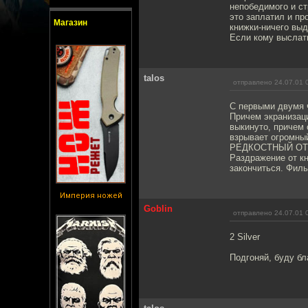
непобедимого и ст
это заплатил и пр
Магазин
книжки-ничего вы
Если кому выслат
talos
отправлено 24.07.01 
С первыми двумя ч
Причем экранизаци
выкинуто, причем 
взрывает огромный
РЕДКОСТНЫЙ ОТСТО
Раздражение от кн
закончиться. Филь
Империя ножей
Goblin
отправлено 24.07.01 
2 Silver
Подгоняй, буду бл