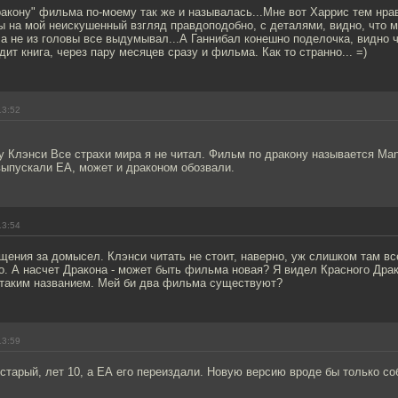
акону" фильма по-моему так же и называлась...Мне вот Харрис тем нра
ы на мой неискушенный взгляд правдоподобно, с деталями, видно, что 
а не из головы все выдумывал...А Ганнибал конешно поделочка, видно 
дит книга, через пару месяцев сразу и фильма. Как то странно... =)
13:52
 у Клэнси Все страхи мира я не читал. Фильм по дракону называется Man
выпускали ЕА, может и драконом обозвали.
13:54
ощения за домысел. Клэнси читать не стоит, наверно, уж слишком там вс
. А насчет Дракона - может быть фильма новая? Я видел Красного Драк
с таким названием. Мей би два фильма существуют?
13:59
старый, лет 10, а ЕА его переиздали. Новую версию вроде бы только с