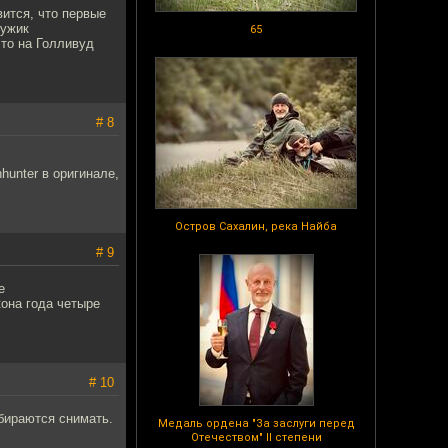
вится, что первые
мужик
65
что на Голливуд
# 8
hunter в оригинале,
Остров Сахалин, река Найба
# 9
е
она года четыре
# 10
обираются снимать.
Медаль ордена "За заслуги перед
Отечеством" II степени