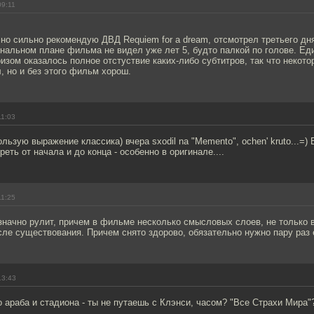
09:11
 но сильно рекомендую ДВД Requiem for a dream, отсмотрел третьего дн
ональном плане фильма не видел уже лет 5, будто палкой по голове. Е
зом оказалось полное отстуствие каких-либо субтитров, так что некот
, но и без этого фильм хорош.
11:03
ользую выражение классика) вчера sxodil na "Memento", ochen' kruto...=)
ь от начала и до конца - особенно в оригинале....
11:25
значно рулит, причем в фильме несколько смысловых слоев, не только 
сле существования. Причем снято здорово, обязательно нужно пару раз
13:43
о араба и стадиона - ты не путаешь с Клэнси, часом? "Все Страхи Мира"