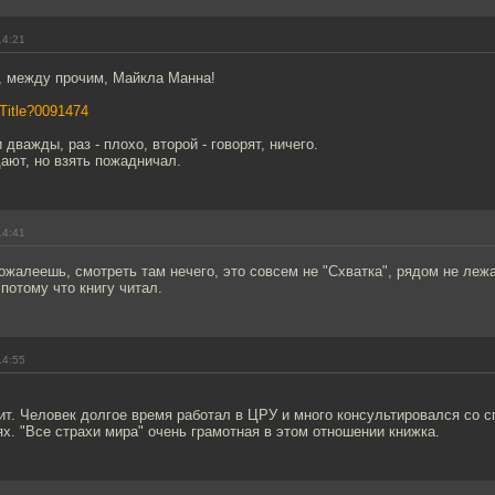
14:21
, между прочим, Майкла Манна!
/Title?0091474
дважды, раз - плохо, второй - говорят, ничего.
ают, но взять пожадничал.
14:41
ожалеешь, смотреть там нечего, это совсем не "Схватка", рядом не лежа
потому что книгу читал.
14:55
ит. Человек долгое время работал в ЦРУ и много консультировался со 
х. "Все страхи мира" очень грамотная в этом отношении книжка.