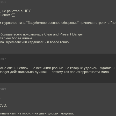
16:01
, не работал в ЦРУ.
ьоном :)))
журналов типа "Зарубежное военное обозрение" принялся строчить "по 
 больше всего понравилась Clear and Present Danger.
ительно более вялые.
ипа "Кремлевский кардинал" - и вовсе говно.
22:17
даже очень неплох...не все книги ровные, но которые удались - удались н
 Danger действительно лучшая.... потому как политкорректности мало...
00:16
ь:
 DVD;
инальный, - второй, - на двух дисках, модный;