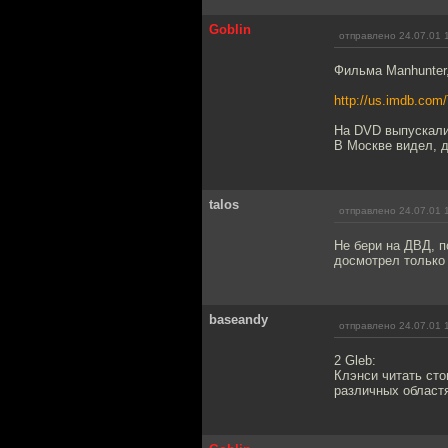
Goblin
отправлено 24.07.01 
Фильма Manhunter
http://us.imdb.com
На DVD выпускали 
В Москве видел, д
talos
отправлено 24.07.01 
Не бери на ДВД, п
досмотрел только 
baseandy
отправлено 24.07.01 
2 Gleb:
Клэнси читать сто
различных областя