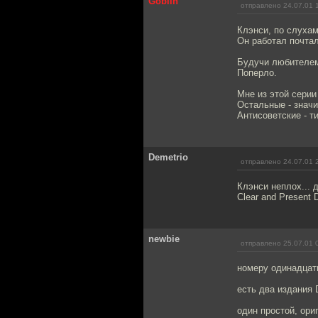
Goblin
отправлено 24.07.01 
Клэнси, по слухам
Он работал почтал
Будучи любителем 
Поперло.
Мне из этой серии
Остальные - знач
Антисоветские - т
Demetrio
отправлено 24.07.01 
Клэнси неплох... 
Clear and Present
newbie
отправлено 25.07.01 
номеру одинадцат
есть два издания
один простой, ориг