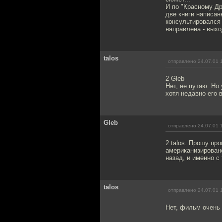
И по "Красному Др
две книги написан
консультировался 
направлена - выхо
talos
отправлено 24.07.01 
2 Gleb
Нет, не путаю. Но
хотя недавно его 
Gleb
отправлено 24.07.01 
2 talos. Прошу пр
американизировано
назад, и именно 
talos
отправлено 24.07.01 
Нет, фильм очень 