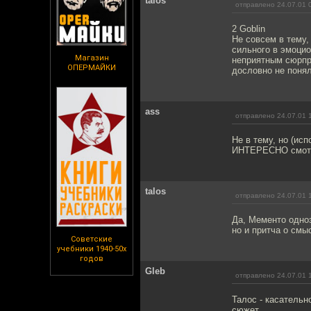
talos
отправлено 24.07.01 
2 Goblin
Не совсем в тему,
сильного в эмоци
Магазин
неприятным сюрпри
ОПЕРМАЙКИ
дословно не понял
ass
отправлено 24.07.01 
Не в тему, но (исп
ИНТЕРЕСНО смотрет
talos
отправлено 24.07.01 
Да, Мементо одно
но и притча о смы
Советские
учебники 1940-50х
годов
Gleb
отправлено 24.07.01 
Талос - касательн
сюжет...