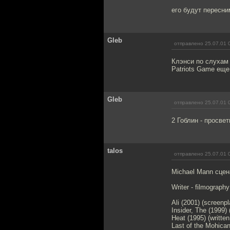
его будут пересни
Gleb
отправлено 25.07.01 
Клэнси по слухам 
Patriots Game еще 
Gleb
отправлено 25.07.01 
2 Гоблин - просве
talos
отправлено 25.07.01 
Michael Mann сцен
Writer - filmography
Ali (2001) (screenp
Insider, The (1999)
Heat (1995) (writte
Last of the Mohican