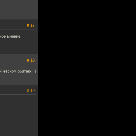
# 17
мое мнение.
# 18
о-Невском обитаю =)
# 19