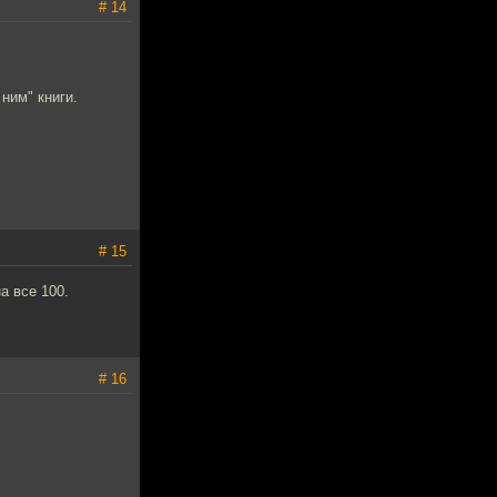
# 14
ним" книги.
# 15
а все 100.
# 16