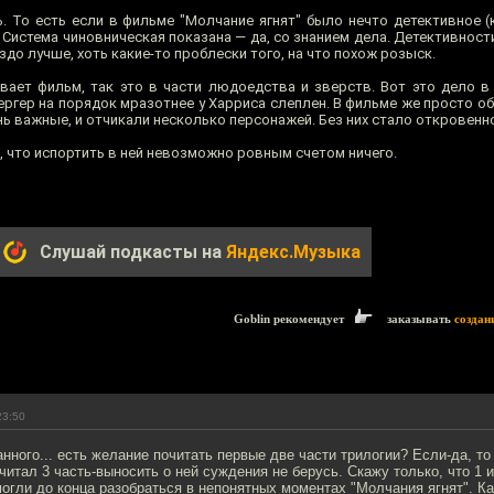
. То есть если в фильме "Молчание ягнят" было нечто детективное (к
 Система чиновническая показана — да, со знанием дела. Детективности
здо лучше, хоть какие-то проблески того, на что похож розыск.
вает фильм, так это в части людоедства и зверств. Вот это дело в
Вергер на порядок мразотнее у Харриса слеплен. В фильме же просто 
ь важные, и отчикали несколько персонажей. Без них стало откровенно
ш, что испортить в ней невозможно ровным счетом ничего.
Слушай подкасты на
Яндекс.Музыка
Goblin рекомендует
заказывать
создан
23:50
нного... есть желание почитать первые две части трилогии? Если-да, то
читал 3 часть-выносить о ней суждения не берусь. Скажу только, что 1 и
огли до конца разобраться в непонятных моментах "Молчания ягнят". Ка