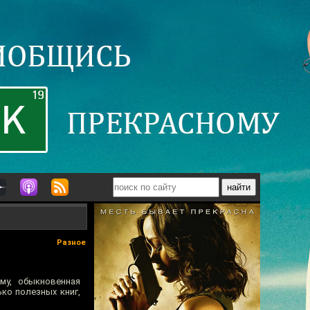
Разное
му, обыкновенная
ко полезных книг,