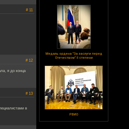
# 11
Медаль ордена "За заслуги перед
Отечеством" II степени
# 12
ла, я до конца
# 13
специалистами в
РВИО