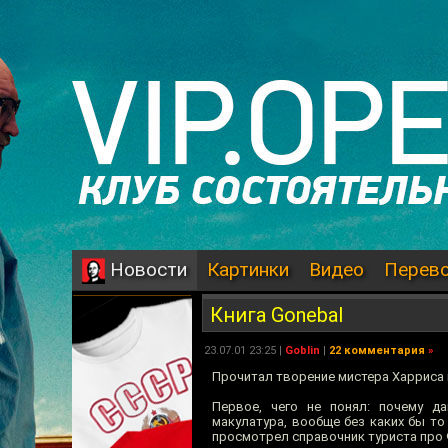
Картинки
Видео
Перев
Новости
Книга Gonebal
23.07.01 23:25 |
Goblin
|
22 комментария
»
Прочитал творение мистера Харриса 
Первое, чего не понял: почему д
макулатура, вообще без каких бы то
просмотрел справочник туриста про 