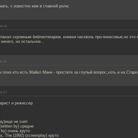
мать, с известно кем в главной роли;
00:18
пахал скромным библиотекарем, книжки насквозь про-янкесовые,но это 
ничего, но остальное...
00:20
ти плиз кто есть Майкл Манн - простите за глупый вопрос,хоть и на Стар
09:27
арист и режиссер
lay)еще не снят
 (written by) средне
n by) очень круто
s, The (1992) (screenplay) круто