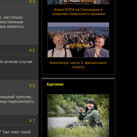
# 4
Атака БПЛА на Геленджик и
открытие Ормузского пролива
я, настолько
динественным
орые моменты
# 5
 Во всяком случае -
Клеопатра, часть 2: финансовое
болото
Картинки
# 6
внешний триллер,
 еще пересмотреть.
# 7
? Там тоже такой