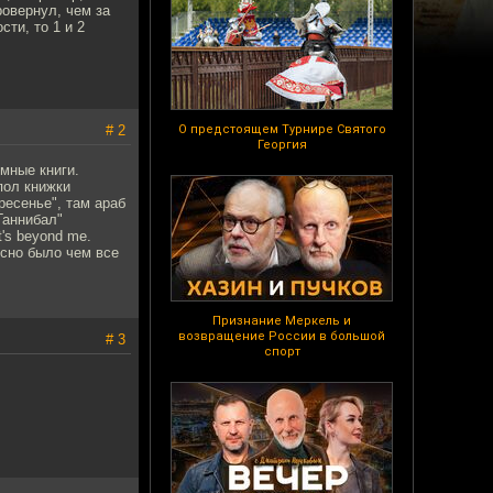
ровернул, чем за
сти, то 1 и 2
# 2
О предстоящем Турнире Святого
Георгия
мные книги.
пол книжки
ресенье", там араб
Ганнибал"
's beyond me.
есно было чем все
Признание Меркель и
возвращение России в большой
# 3
спорт