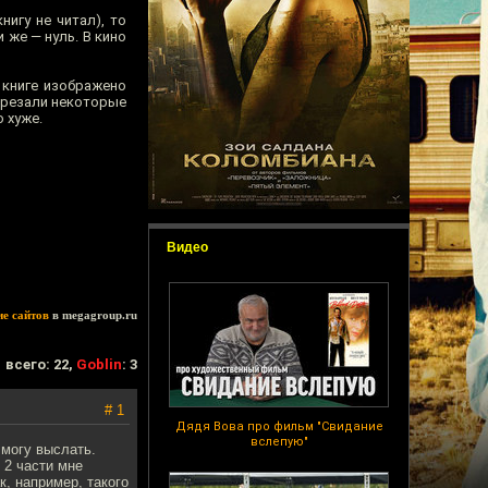
нигу не читал), то
 же — нуль. В кино
 книге изображено
обрезали некоторые
 хуже.
Видео
ие сайтов
в megagroup.ru
всего: 22,
Goblin
: 3
# 1
Дядя Вова про фильм "Свидание
вслепую"
 могу выслать.
 2 части мне
к, например, такого