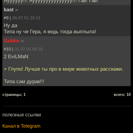
Ауууууу!!! Аууууууууууууууу!!! Гав! Гав!
kast
»
#9 |
30.07.01 20:31
Ну да
Типа ну че Гера, я ведь тогда выплыла!
Goblin
»
#10 |
31.07.01 00:31
2 EviLMaN
> Глупо! Лучше ты про в мире животных расскажи.
Типа сам дурак!!!
cтраницы: 1
всего: 10
полезные ссылки
Канал в Telegram