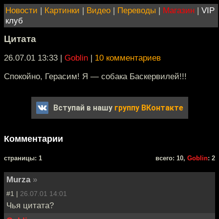
Новости
|
Картинки
|
Видео
|
Переводы
|
Магазин
|
VIP
клуб
Цитата
26.07.01 13:33
|
Goblin
|
10 комментариев
Спокойно, Герасим! Я — собака Баскервилей!!!
Вступай в нашу
группу ВКонтакте
Комментарии
cтраницы: 1
всего: 10,
Goblin
: 2
Murza
»
#1 |
26.07.01 14:01
Чья цитата?