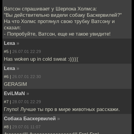
Ватсон спрашивает у Шерлока Холмса:
"Вы действительно видели собаку Баскервилей?"
На что Холмс протянул свою трубку Ватсону и
сказал:
- Попробуйте, Ватсон, еще не такое увидите!
Lexa
»
#5 |
26.07.01 22:29
Has woken up in cold sweat :(((((
Lexa
»
#6 |
26.07.01 22:30
GERASIM
EviLMaN
»
#7 |
28.07.01 22:29
Глупо! Лучше ты про в мире животных расскажи.
Собака Баскервилей
»
#8 |
29.07.01 11:07