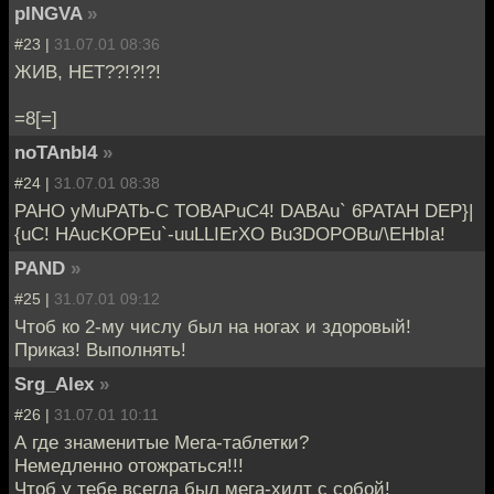
pINGVA
»
#23 |
31.07.01 08:36
ЖИВ, НЕТ??!?!?!
=8[=]
noTAnbI4
»
#24 |
31.07.01 08:38
PAHO yMuPATb-C TOBAPuC4! DABAu` 6PATAH DEP}|
{uC! HAucKOPEu`-uuLLIErXO Bu3DOPOBu/\EHbIa!
PAND
»
#25 |
31.07.01 09:12
Чтоб ко 2-му числу был на ногах и здоровый!
Приказ! Выполнять!
Srg_Alex
»
#26 |
31.07.01 10:11
А где знаменитые Мега-таблетки?
Немедленно отожраться!!!
Чтоб у тебе всегда был мега-хилт с собой!