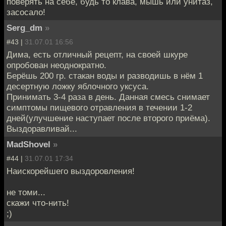
поверять на себе, будь то клава, мышь или унитаз,
засосало!
Serg_dm
»
#43 |
31.07.01 16:56
Дима, есть отличный рецепт, на своей шкуре
опробован неоднократно.
Берёшь 200 гр. стакан воды и разводишь в нём 1
десертную ложку яблочного уксуса.
Принимать 3-4 раза в день. Данная смесь снимает
симптомы пищевого отравления в течении 1-2
дней(улучшение наступает после второго приёма).
Выздоравливай...
MadShovel
»
#44 |
31.07.01 17:34
Наискорейшего выздоровления!
не томи...
скажи что-нить!
;)