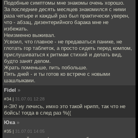
Подобные симптомы мне знакомы очень хорошо.
За последние десять месяцев знакомился с ними
раза четыре и каждый раз был практически уверен,
что - абзац, дизентерийного барака мне не
избежать.
Неизменно выживал.
Усвоил, что главное - не предаваться панике, не
глотать гор таблеток, а просто сидеть перед компом,
прислушиваться к ритмам стихий и делать вид,
будто занят делом.
Жрать поменьше, пить побольше.
Пять дней - и ты готов ко встрече с новыми
шашлыками.
Fidel
»
#34 |
31.07.01 12:28
и-ЭХ! ну лечись, имхо это такой нрипп, так что не
бойсь! тогда в след раз %((
Юка
»
#35 |
31.07.01 14:05