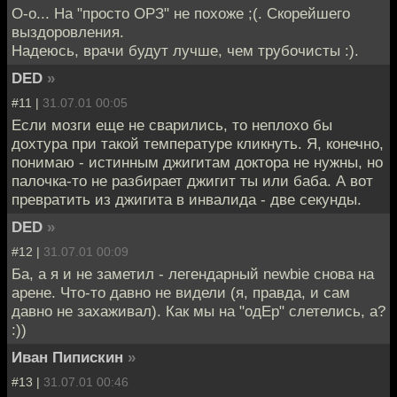
О-о... На "просто ОРЗ" не похоже ;(. Скорейшего
выздоровления.
Надеюсь, врачи будут лучше, чем трубочисты :).
DED
»
#11 |
31.07.01 00:05
Если мозги еще не сварились, то неплохо бы
дохтура при такой температуре кликнуть. Я, конечно,
понимаю - истинным джигитам доктора не нужны, но
палочка-то не разбирает джигит ты или баба. А вот
превратить из джигита в инвалида - две секунды.
DED
»
#12 |
31.07.01 00:09
Ба, а я и не заметил - легендарный newbie снова на
арене. Что-то давно не видели (я, правда, и сам
давно не захаживал). Как мы на "одЕр" слетелись, а?
:))
Иван Пипискин
»
#13 |
31.07.01 00:46