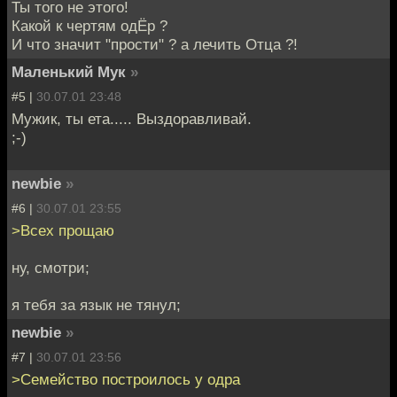
Ты того не этого!
Какой к чертям одЁр ?
И что значит "прости" ? а лечить Отца ?!
Маленький Мук
»
#5 |
30.07.01 23:48
Мужик, ты ета..... Выздоравливай.
;-)
newbie
»
#6 |
30.07.01 23:55
>Всех прощаю
ну, смотри;
я тебя за язык не тянул;
newbie
»
#7 |
30.07.01 23:56
>Семейство построилось у одра