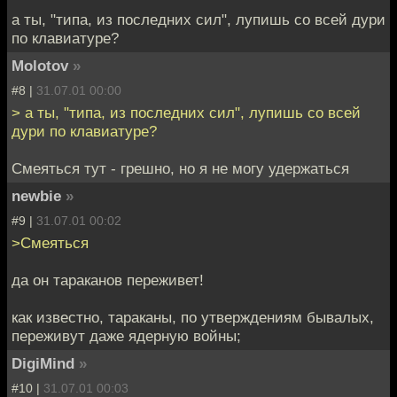
а ты, "типа, из последних сил", лупишь со всей дури
по клавиатуре?
Molotov
»
#8 |
31.07.01 00:00
> а ты, "типа, из последних сил", лупишь со всей
дури по клавиатуре?
Смеяться тут - грешно, но я не могу удержаться
newbie
»
#9 |
31.07.01 00:02
>Смеяться
да он тараканов переживет!
как известно, тараканы, по утверждениям бывалых,
переживут даже ядерную войны;
DigiMind
»
#10 |
31.07.01 00:03