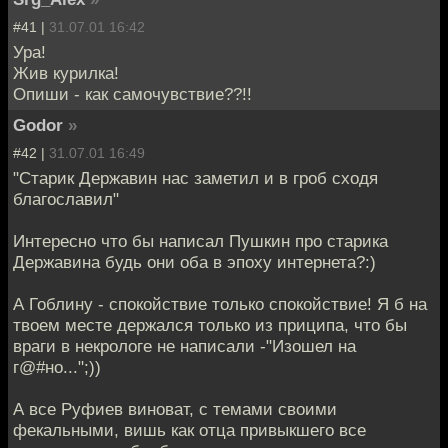
#41 |
31.07.01 16:42
Ура!
Жив курилка!
Опиши - как самочувствие??!!
Godor
»
#42 |
31.07.01 16:49
"Старик Державин нас заметил и в гроб сходя
благославил"
Интересно что бы написал Пушкин про старика
Державина будь они оба в эпоху интернета?:)
А Гоблину - спокойствие только спокойствие! Я б на
твоем месте держался только из приципа, что бы
враги в некрологе не написали -"Изошел на
г@#но...";))
А все Руфиев виноват, с темами своими
фекальными, вишь как отца привыкшего все