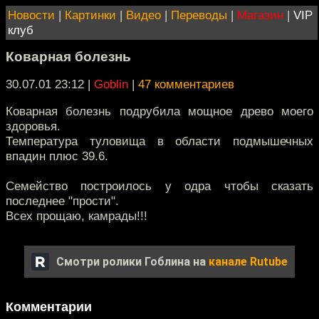
Новости
|
Картинки
|
Видео
|
Переводы
|
Магазин
|
VIP
клуб
Коварная болезнь
30.07.01 23:12
|
Goblin
|
47 комментариев
Коварная болезнь подрубила мощное древо моего
здоровья.
Температура туловища в области подмышечных
впадин плюс 39.6.
Семейство построилось у одра чтобы сказать
последнее "прости".
Всех прощаю, камрады!!!
Смотри ролики Гоблина на
канале Rutube
Комментарии