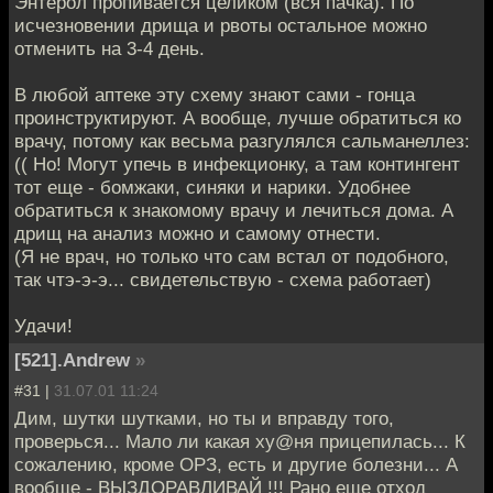
Энтерол пропивается целиком (вся пачка). По
исчезновении дрища и рвоты остальное можно
отменить на 3-4 день.
В любой аптеке эту схему знают сами - гонца
проинструктируют. А вообще, лучше обратиться ко
врачу, потому как весьма разгулялся сальманеллез:
(( Но! Могут упечь в инфекционку, а там контингент
тот еще - бомжаки, синяки и нарики. Удобнее
обратиться к знакомому врачу и лечиться дома. А
дрищ на анализ можно и самому отнести.
(Я не врач, но только что сам встал от подобного,
так чтэ-э-э... свидетельствую - схема работает)
Удачи!
[521].Andrew
»
#31 |
31.07.01 11:24
Дим, шутки шутками, но ты и вправду того,
проверься... Мало ли какая ху@ня прицепилась... К
сожалению, кроме ОРЗ, есть и другие болезни... А
вообще - ВЫЗДОРАВЛИВАЙ !!! Рано еще отход