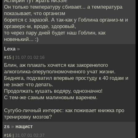
Аспирин тут жрать ниЗЗя!
Он только температуру сбивает... а температура
показывает, что организм
борется с заразой. А так-как у Гоблина организ-м и
оргаверх-м, вроде, здоровый,
то через пару дней будет наш Гоблин, как
новенький... :)
Lexa
»
#15 |
31.07.01 02:16
Блин, аж плакать хочется как закоренелого
алкоголика-оперуполномоченного учат жизни.
Бедняга, подхватил впервые простуду к 40 годам и
не знает что делать.
Продолжать кушать водяру, однозначно!
С тем-же самым малиновым варенем.
Сугубо-личный интерес: как поживает книжка про
тренировку мозгов?
zs
»
нацист
#16 |
31.07.01 02:37