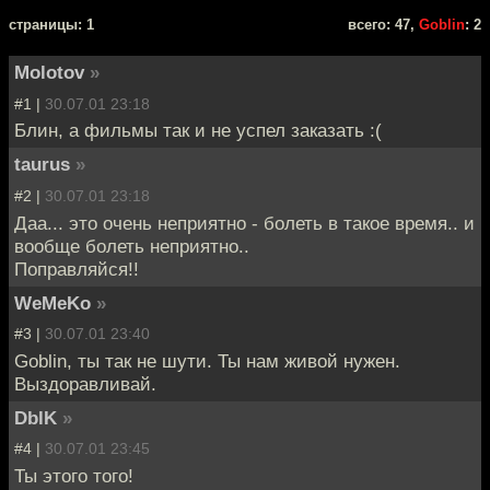
cтраницы: 1
всего: 47,
Goblin
: 2
Molotov
»
#1 |
30.07.01 23:18
Блин, а фильмы так и не успел заказать :(
taurus
»
#2 |
30.07.01 23:18
Даа... это очень неприятно - болеть в такое время.. и
вообще болеть неприятно..
Поправляйся!!
WeMeKo
»
#3 |
30.07.01 23:40
Goblin, ты так не шути. Ты нам живой нужен.
Выздоравливай.
DblK
»
#4 |
30.07.01 23:45
Ты этого того!