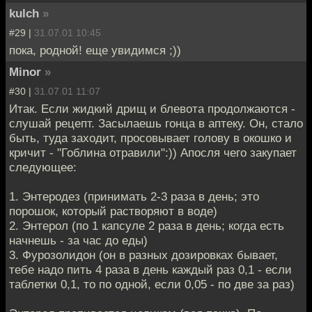
kulch
»
#29 |
31.07.01 10:45
пока, родной! еще увидимся ;))
Minor
»
#30 |
31.07.01 11:07
Итак. Если жидкий дрищ и блевота продолжаются -
слушай рецепт. Засылаешь гонца в аптеку. Он, стало
быть, туда заходит, просовывает голову в окошко и
кричит - "Гоблина отравили":)) Апосля чего закупает
следующее:
1. Энтеродез (принимать 2-3 раза в день; это
порошок, который растворяют в воде)
2. Энтерол (по 1 капсуле 2 раза в день; когда есть
начнешь - за час до еды)
3. Фурозолидон (он в разных дозировках бывает,
тебе надо пить 4 раза в день каждый раз 0,1 - если
таблетки 0,1, то по одной, если 0,05 - по две за раз)