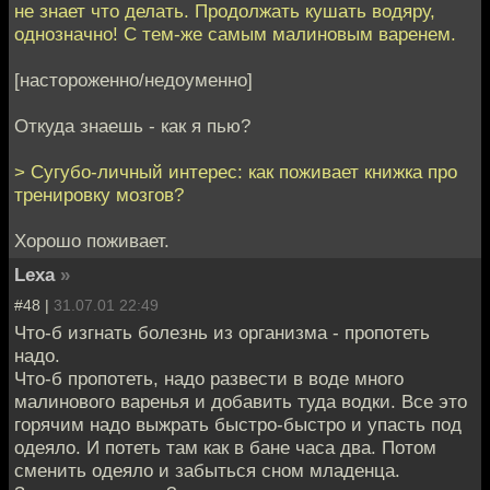
не знает что делать. Продолжать кушать водяру,
однозначно! С тем-же самым малиновым варенем.
[настороженно/недоуменно]
Откуда знаешь - как я пью?
> Сугубо-личный интерес: как поживает книжка про
тренировку мозгов?
Хорошо поживает.
Lexa
»
#48 |
31.07.01 22:49
Что-б изгнать болезнь из организма - пропотеть
надо.
Что-б пропотеть, надо развести в воде много
малинового варенья и добавить туда водки. Все это
горячим надо выжрать быстро-быстро и упасть под
одеяло. И потеть там как в бане часа два. Потом
сменить одеяло и забыться сном младенца.