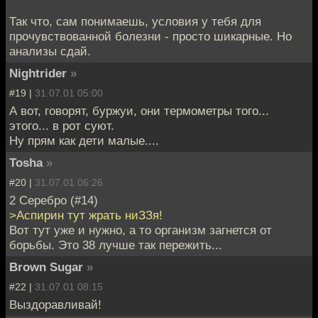
Так что, сам понимаешь, условия у тебя для
прочувствованной болезни - просто шикарные. Но
анализы сдай.
Nightrider
»
#19 |
31.07.01 05:00
А вот, говорят, буржуи, они термометры того...
этого... в рот суют.
Ну прям как дети малые....
Tosha
»
#20 |
31.07.01 06:26
2 Серебро (#14)
>Аспирин тут жрать ниЗЗя!
Вот тут уже и нужно, а то организм загнется от
борьбы. Это 38 лучше так пережить...
Brown Sugar
»
#22 |
31.07.01 08:15
Выздоравливай!