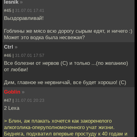
lesnik
»
#45 |
31.07.01 17:41
Выздоравливай!
Гоблины же мясо всю дорогу сырым едят, и ничего :)
Может это водка была несвежая?
Ctrl
»
#46 |
31.07.01 17:57
Все болезни от нервов (С) и только ...(по желанию)
от любви!
Дим, главное не нервничай, все будет хорошо! (С)
Goblin
»
#47 |
31.07.01 20:23
2 Lexa
> Блин, аж плакать хочется как закоренелого
алкоголика-оперуполномоченного учат жизни.
Бедняга, подхватил впервые простуду к 40 годам и