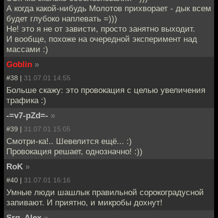
А когда какой-нибудь Молотов прихворает - дык всем
будет глубоко наплевать =)))
Не! это я не от зависти, просто занятно выходит.
И вообще, похоже на очередной эксперимент над
массами :)
Goblin
»
#38 |
31.07.01 14:55
Больше скажу: это провокация с целью увеличения
трафика :)
-=v7-pZd=-
»
#39 |
31.07.01 15:05
Смотри-ка!.. Шевелится ещё... :)
Провокация решает, однозначно! :))
RoK
»
#40 |
31.07.01 16:16
Умные люди шашлык правильной сорокоградусной
запивают. И приятно, и микробы дохнут!
Srg_Alex
»