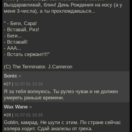
Выздаравливай, блин! День Рождения на носу (а у
меня 3-числа), а ты прохлождаешься...
" - Беги, Сара!
- Вставай, Риз!
- Беги...
- Вставай!
- ААА...
- Встать сержант!!!"
(C) The Terminator. J.Cameron
Sonic
»
#27 |
31.07.01 10:34
Я за тебя волнуюсь. Ты рулез чувак и не должен
умереть раньше времени.
Wax Wane
»
#28 |
31.07.01 10:39
Goblin, камрад. Не шути с этим. По стране сейчас
холера ходит. Сдай анализы от греха.