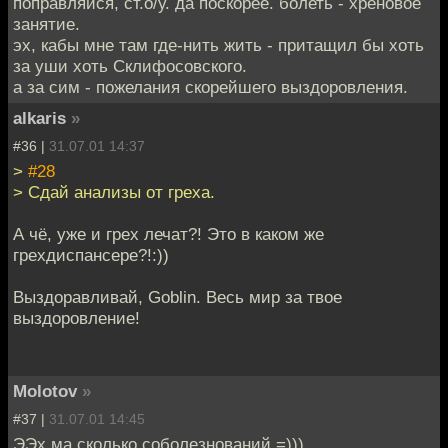
поправляйся, ст.о/у. да поскорее. болеть - хреновое
занятие.
эх, кабы мне там где-нить жить - притащил бы хоть
за уши хоть Склифосовского.
а за сим - пожелания скорейшего выздоровления.
alkaris
»
#36 |
31.07.01 14:37
>
#28
> Сдай анализы от греха.
А чё, уже и грех лечат?! Это в каком же
грехдиспансере?!:))
Выздоравливай, Goblin. Весь мир за твое
выздоровление!
Molotov
»
#37 |
31.07.01 14:45
ЭЭх ма сколько соболезнований =)))