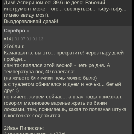
Дим! Аспирином ее! 39.6 не дело! Рабочий
инструмент может того... свернуться... тьфу-тьфу...
(имею ввиду мозг).
Выздоравливай давай!
Серебро
»
#14 |
31.07.01 01:13
2Гоблин:
Камандантэ, вы это... прекратите! через пару дней
пройдет...
сам так валялся этой весной - четыре дня. А
температура под 40 взлетала!
(на животе блинчики печь можно было)
а с туалетом обнимался и днем и ночью... белый
друг :)
но ничего, живем сейчас... а врач тогда приезжал,
говорил малиновое варенье жрать из банки
ложками, там, понимаешь, какая то полезная штука
в косточках содержится...
2Иван Пипискин: