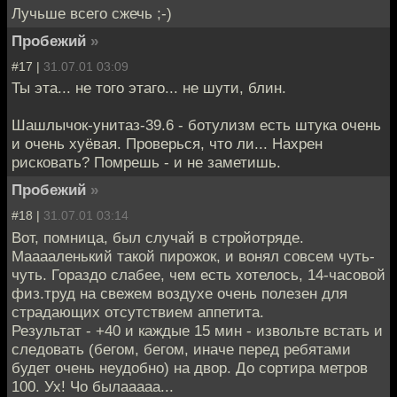
Лучьше всего сжечь ;-)
Пробежий
»
#17 |
31.07.01 03:09
Ты эта... не того этаго... не шути, блин.
Шашлычок-унитаз-39.6 - ботулизм есть штука очень
и очень хуёвая. Проверься, что ли... Нахрен
рисковать? Помрешь - и не заметишь.
Пробежий
»
#18 |
31.07.01 03:14
Вот, помница, был случай в стройотряде.
Мааааленький такой пирожок, и вонял совсем чуть-
чуть. Гораздо слабее, чем есть хотелось, 14-часовой
физ.труд на свежем воздухе очень полезен для
страдающих отсутствием аппетита.
Результат - +40 и каждые 15 мин - извольте встать и
следовать (бегом, бегом, иначе перед ребятами
будет очень неудобно) на двор. До сортира метров
100. Ух! Чо былааааа...