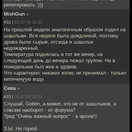
репетировать :)))
MishGun
»
#32 |
31.07.01 11:31
На прошлой недели аналогичным образом ходил на
шашлыки. Вся неделя была дождливой, поэтому
дрова были сырые, отсюда и шашлык
недожаренный.
Температура поднялась в тот же вечер, на
следующий день до вечера лежал трупом. Но в
понедельник был жив и здоров.
Что характерно: никаких колес не принимал - только
кипяченуую воду.
Сева
»
#33 |
31.07.01 12:01
Слушай, Goblin, а может, это не от шашлыков, а
совсем наоборот - от форума?
Тред "Очень важный вопрос" - в архив!!!
З.Ы. Не горюй.