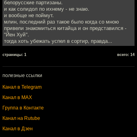
белорусские партизаны.
и как солидол по ихнему - не знаю.
и вообще не поймут.
млин, последний раз такое было когда со мною
привели знакомиться китайца и он представился -
"Йен Хуй".
тогда хоть убежать успел в сортир, правда...
cтраницы: 1
всего: 14
полезные ссылки
Канал в Telegram
Канал в MAX
Группа в Контакте
Канал на Rutube
Канал в Дзен