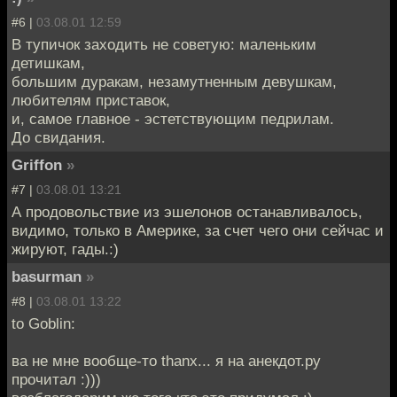
#6 |
03.08.01 12:59
В тупичок заходить не советую: маленьким
детишкам,
большим дуракам, незамутненным девушкам,
любителям приставок,
и, самое главное - эстетствующим педрилам.
До свидания.
Griffon
»
#7 |
03.08.01 13:21
А продовольствие из эшелонов останавливалось,
видимо, только в Америке, за счет чего они сейчас и
жируют, гады.:)
basurman
»
#8 |
03.08.01 13:22
to Goblin:
ва не мне вообще-то thanx... я на анекдот.ру
прочитал :)))