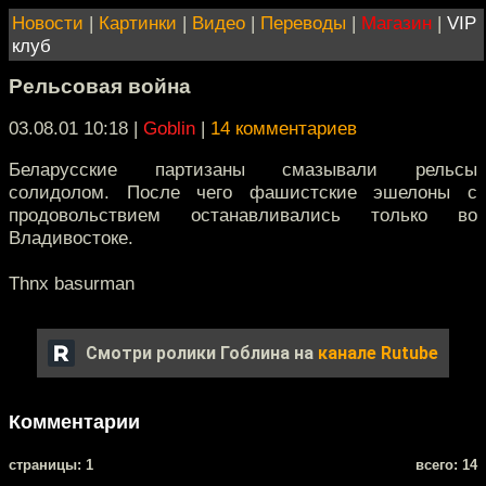
Новости
|
Картинки
|
Видео
|
Переводы
|
Магазин
|
VIP
клуб
Рельсовая война
03.08.01 10:18
|
Goblin
|
14 комментариев
Беларусские партизаны смазывали рельсы
солидолом. После чего фашистские эшелоны с
продовольствием останавливались только во
Владивостоке.
Thnx basurman
Смотри ролики Гоблина на
канале Rutube
Комментарии
cтраницы: 1
всего: 14