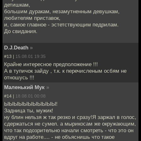
детишкам,
большим дуракам, незамутненным девушкам,
любителям приставок,
и, самое главное - эстетствующим педрилам.
До свидания.
D.J.Death
»
#13 |
15.08.01 19:35
Крайне интересное предположение !!!
А в тупичок зайду , т.к. к перечисленым осбям не
отношусь !!!
Маленький Мук
»
#14 |
18.08.01 00:08
ЫЫЫЫЫЫЫЫЫЫЫ!
Задница ты, мужик!
ну блин нельзя ж так резко и сразу!Я заржал в голос,
сдержаться не сумел. а мырикосам же окружающим,
что так подозрительно начали смотреть - что это он
вдруг на работе.... - не объяснишь что такое