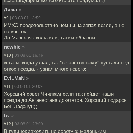
возблагодарим же того кто это придумал :)
Дима
»
#9 |
03.08.01 13:59
ИМХО продовольствие немцы на запад везли, а не
на восток...
До Марселя скользили, таким образом.
newbie
»
#10 |
03.08.01 16:46
кстати, когда узнал, как "по настояшему" пускали под
откос поезда, - узнал много нового;
EviLMaN
»
#11 |
03.08.01 20:09
Хороший совет Чичикам если так пойдет наши
поезда до Авганестана докатятся. Хороший подарок
Бен Ладану!:))
tw
»
#12 |
03.08.01 23:09
В тупичок заходить не советую: маленьким