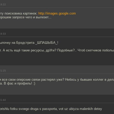
19:22
ету поисковика картинок:
http://images.google.com
орошем запросе чего и вылезет...
19:33
ссылочку на Брэдстрита _ШПАШЫБА_!
. А есть ещё такие ресурсы, дрУги? Подобные?.. Чтоб скетчиков поболь
21:25
ли все свои оперские связи растерял уже? Небось у бывших коллег в дел
. В фас и профиль! :)
21:44
rishlu fotku svoego druga s passporta, vot uz ubiyza malenkih detey