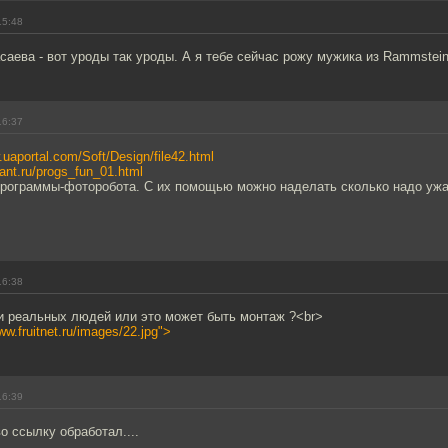
15:48
саева - вот уроды так уроды. А я тебе сейчас рожу мужика из Rammstei
16:37
.uaportal.com/Soft/Design/file42.html
tlant.ru/progs_fun_01.html
программы-фоторобота. С их помощью можно наделать сколько надо уж
16:38
 реальных людей или это может быть монтаж ?<br>
ww.fruitnet.ru/images/22.jpg">
16:39
о ссылку обработал....