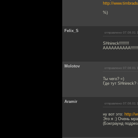
http://www.timbrads
%)
Felix_S
отправлено 07.08.01 
SHnireck!!!!!!!!
AAAAAAAAAA!!!!!!!
Molotov
отправлено 07.08.01 
Ты чего? =)
Где тут SHnireck? 
Aramir
отправлено 07.08.01 
ну вот это:
http://
Это я :) Очень мра
(Бэкграунд подрез