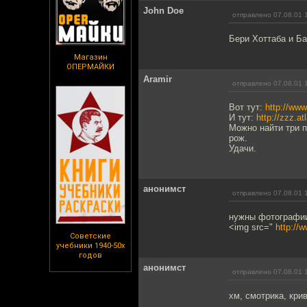
John Doe
отправлено 07.08.01 
Бери Хоттаба и Ба
Магазин
ОПЕРМАЙКИ
Aramir
отправлено 07.08.01 
Вот тут:
http://www
И тут:
http://zzz.a
Можно найти три 
рож.
Удачи.
анонимст
отправлено 07.08.01 
нужны фотографии
<img src="
http://w
Советские
учебники 1940-50х
годов
анонимст
отправлено 07.08.01 
хм, смотрика, крив