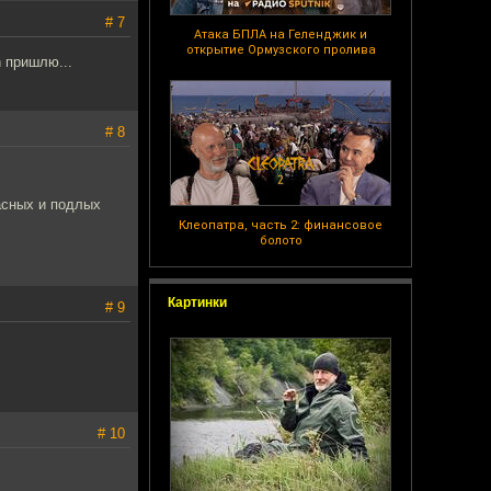
# 7
Атака БПЛА на Геленджик и
открытие Ормузского пролива
n пришлю...
# 8
асных и подлых
Клеопатра, часть 2: финансовое
болото
Картинки
# 9
# 10