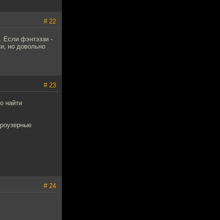
# 22
. Если фэнтэззи -
ки, но довольно
# 23
о найти
броузерные
# 24