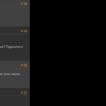
# 18
# 19
ше? Поделите-е-
# 20
ах куча такого
# 21