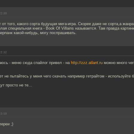
22:30
т от того, какого сорта будущая мега-игра. Скорее даже не сорта,а жанра
елая специальная книга - Book Of Villains называется. Там правда картин
ерпанк какой-нибудь, могу поспрашивать.
22:32
аюсь - меню сюда спайлог привел - на
http://zzz.atlant.ru
можно много чег
ет не пытайтесь у меня чего скачать например гетрайтом - используйте 
ут просто не те...
23:19
ереи ;)