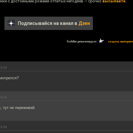
ртинки с достойными рожами отпетых негодяев — срочно
высылайте
.
Подписывайся на канал в
Дзен
Goblin рекомендует
создать интерне
15:10
смотрелся?
15:14
, тут не переживай.
15:29