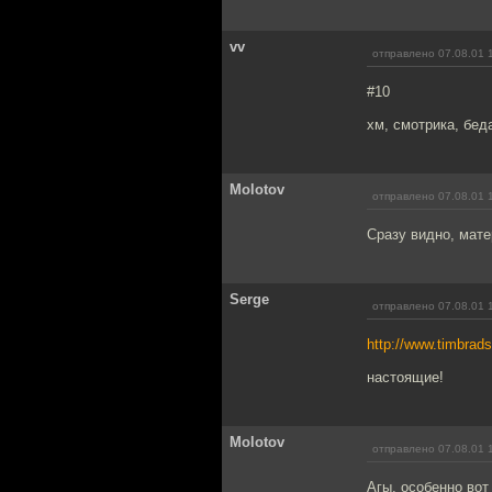
vv
отправлено 07.08.01 
#10
хм, смотрика, бед
Molotov
отправлено 07.08.01 
Сразу видно, мате
Serge
отправлено 07.08.01 
http://www.timbrads
настоящие!
Molotov
отправлено 07.08.01 
Агы, особенно вот