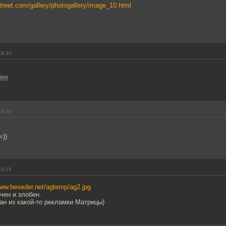
treet.com/gallery/photogallery/image_10.html
18:30
!!!
19:10
=))
19:15
www.beseder.net/agtemp/ag2.jpg
чен и злобен.
ан из какой-то рекламки Матрицы)