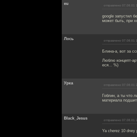
eu
отправлено 07.08.01 
google запустил б
может быть, при х
Лось
отправлено 07.08.01 
Блина-а, вот за 
Люблю концепт-арт
еся... %)
Урка
отправлено 07.08.01 
Гоблин, а ты что 
материала подшита
Black_Jesus
отправлено 07.08.01 
Ya cherez 10 dney p