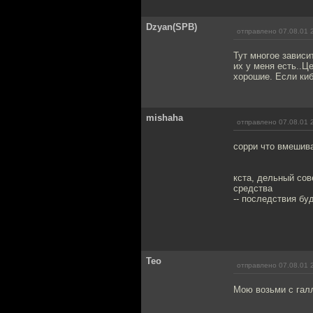
Dzyan(SPB)
отправлено 07.08.01 
Тут многое зависи
их у меня есть..Ц
хорошие. Если киб
mishaha
отправлено 07.08.01 
сорри что вмешив
кста, дельный сов
средства
-- последствия буд
Teo
отправлено 07.08.01 
Мою возьми с галл