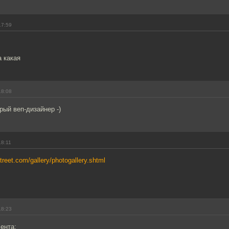
17:59
а какая
18:08
рый веп-дизайнер -)
18:11
treet.com/gallery/photogallery.shtml
18:23
 ента: