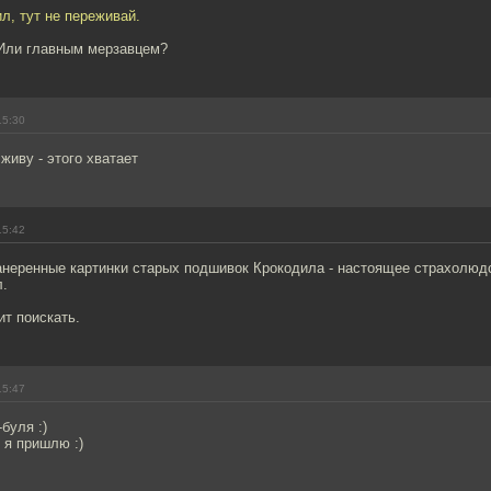
л, тут не переживай.
Или главным мерзавцем?
15:30
живу - этого хватает
15:42
анеренные картинки старых подшивок Крокодила - настоящее страхолюдс
л.
ит поискать.
15:47
буля :)
 я пришлю :)