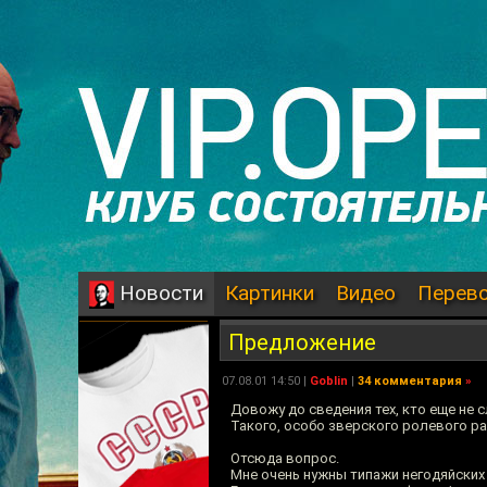
Картинки
Видео
Перев
Новости
Предложение
07.08.01 14:50 |
Goblin
|
34 комментария
»
Довожу до сведения тех, кто еще не 
Такого, особо зверского ролевого ра
Отсюда вопрос.
Мне очень нужны типажи негодяйских 