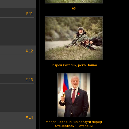
65
# 11
# 12
Остров Сахалин, река Найба
# 13
# 14
Медаль ордена "За заслуги перед
Отечеством" II степени