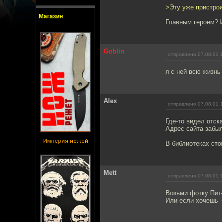
>Эту уже пристрои
Магазин
Главным героем? 
Goblin
отправлено 07.08.01 
я с ней всю жизнь 
Alex
отправлено 07.08.01 
Где-то видел отск
Адрес сайта забы
Империя ножей
В библиотеках сто
Mett
отправлено 07.08.01 
Возьми фотку Пит-
Или если хочешь -