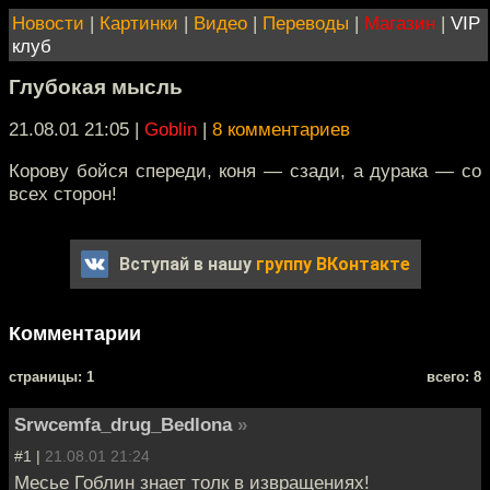
Новости
|
Картинки
|
Видео
|
Переводы
|
Магазин
|
VIP
клуб
Глубокая мысль
21.08.01 21:05
|
Goblin
|
8 комментариев
Корову бойся спереди, коня — сзади, а дурака — со
всех сторон!
Вступай в нашу
группу ВКонтакте
Комментарии
cтраницы: 1
всего: 8
Srwcemfa_drug_Bedlona
»
#1 |
21.08.01 21:24
Месье Гоблин знает толк в извращениях!