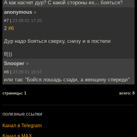
А как насчет дур? С какой стороны их... бояться?
anonymous
»
#7 |
23.08.01 17:20
2
#6
Дур надо бояться сверху, снизу и в постели
8)))
Snooper
»
#8 |
23.08.01 19:57
или так: "Бойся лошадь сзади, а женщину спереди"
cтраницы: 1
всего: 8
полезные ссылки
Канал в Telegram
Канал в MAX