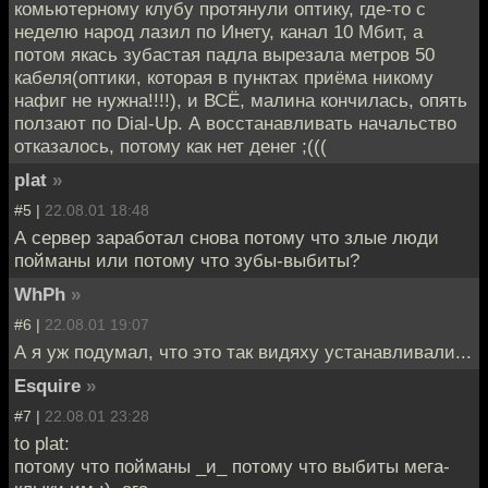
комьютерному клубу протянули оптику, где-то с
неделю народ лазил по Инету, канал 10 Мбит, а
потом якась зубастая падла вырезала метров 50
кабеля(оптики, которая в пунктах приёма никому
нафиг не нужна!!!!), и ВСЁ, малина кончилась, опять
ползают по Dial-Up. А восстанавливать начальство
отказалось, потому как нет денег ;(((
plat
»
#5 |
22.08.01 18:48
А сервер заработал снова потому что злые люди
пойманы или потому что зубы-выбиты?
WhPh
»
#6 |
22.08.01 19:07
А я уж подумал, что это так видяху устанавливали...
Esquire
»
#7 |
22.08.01 23:28
to plat:
потому что пойманы _и_ потому что выбиты мега-