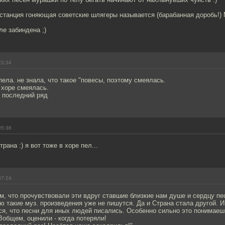
, станция гоняющая советские шлягеры называется (барабанная дороб
ле забиндена ;)
23:34
 пела. не знала, что такое "повесы, поэтому смеялась.
 хоре смеялась.
в последний ряд
05:38
ана :) я вот тоже в хоре пел...
07:24
м, что прочувствовали эти вдруг ставшие близкие нам душе и сердцу пе
ию такие муз. произведения уже не пишутся. Да и Страна стала другой. 
ся, что песни для иных людей писались. Особенно сильно это понимаеш
общем, оценили - когда потеряли!