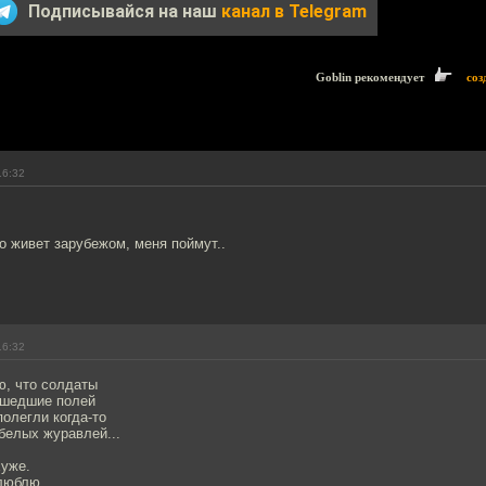
Подписывайся на наш
канал в Telegram
Goblin рекомендует
соз
16:32
то живет зарубежом, меня поймут..
16:32
ю, что солдаты
ишедшие полей
олегли когда-то
белых журавлей...
уже.
 люблю.