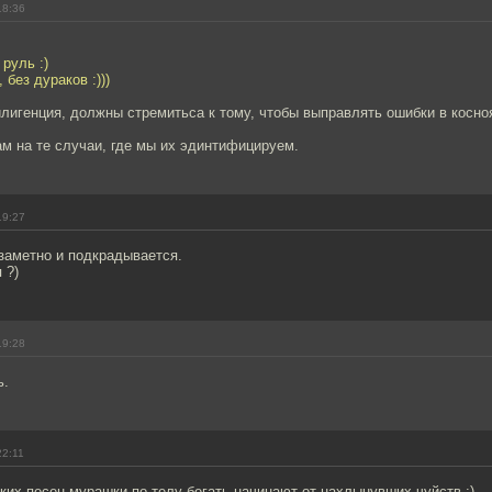
18:36
руль :)
 без дураков :)))
лигенция, должны стремитьса к тому, чтобы выправлять ошибки в косн
м на те случаи, где мы их эдинтифицируем.
19:27
езаметно и подкрадывается.
 ?)
19:28
ь.
22:11
аких песен мурашки по телу бегать начинают от нахлынувших чуйств :)