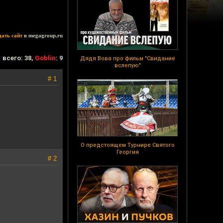
дать сайт
в megagroup.ru
всего: 38,
Goblin
: 9
Дядя Вова про фильм "Свидание
вслепую"
# 1
О предстоящем Турнире Святого
Георгия
# 2