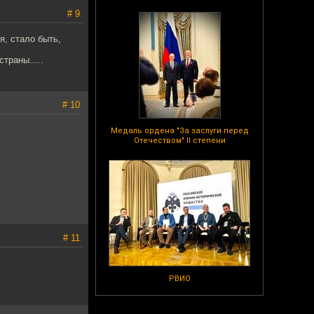
# 9
я, стало быть,
траны.....
# 10
Медаль ордена "За заслуги перед
Отечеством" II степени
# 11
РВИО