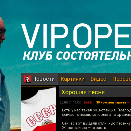
Картинки
Видео
Перев
Новости
Хорошая песня
23.08.01 16:04 |
Goblin
|
38 комментариев
»
Есть у нас такая УКВ-станция, "Мело
сейчас те песни, которые в те времена
Сейчас вот выдали отличную песенку 
Жалостливая — страсть...