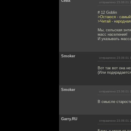
Сева
отправлено 23.08.01 
# 12 Goblin
>Остаюся - самый 
>Читай - народная,
Мы, сельская энти
масс населения!
И указывать масса
Smoker
отправлено 23.08.01 
Вот так вот она н
(Или подкрадается
Smoker
отправлено 23.08.01 
В смысле старост
Garry.RU
отправлено 23.08.01 
Блин, у меня от т