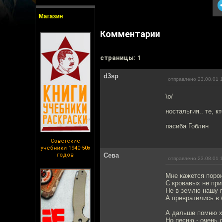
Магазин
Комментарии
cтраницы: 1
d3sp
отправлено 23.08.01 
\o/
ностальгия.. те, к
пасиба Гоблин
Советские
учебники 1940-50х
годов
Сева
отправлено 23.08.01 
Мне кажется поро
С кровавых не пр
Не в землю нашу п
А превратились в 
А дальше помню х
Но песню - очень