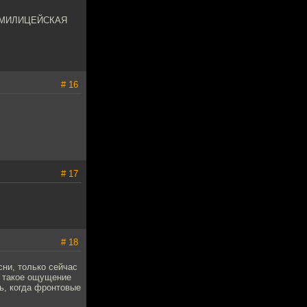
ь!) МИЛИЦЕЙСКАЯ
# 16
# 17
# 18
сни, только сейчас
И такое ощущение
ь, когда фронтовые