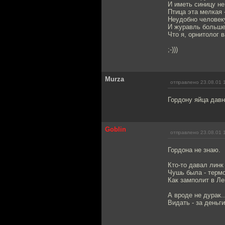
И иметь синицу н
Птица эта мелкая 
Неудобно человек
И журавль больше
Что я, орнитолог в
;-)))
Murza
отправлено 23.08.01 
Гордону яйца давн
Goblin
отправлено 23.08.01 
Гордона не знаю.
Кто-то давал линк
Чушь была - терм
Как замполит в Л
А вроде не дурак..
Видать - за деньг