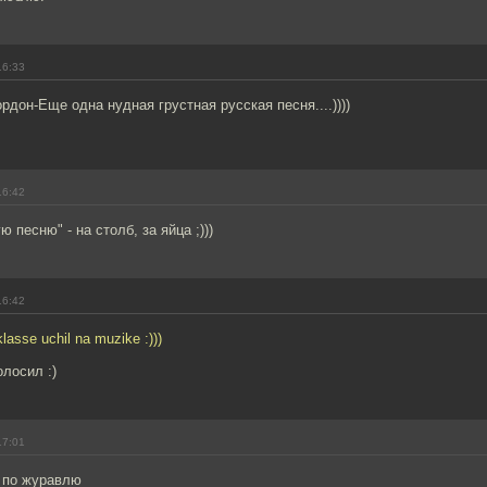
16:33
рдон-Еще одна нудная грустная русская песня....))))
16:42
 песню" - на столб, за яйца ;)))
16:42
klasse uchil na muzike :)))
олосил :)
17:01
 по журавлю