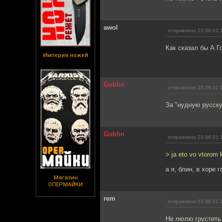
awol
отправлено 23.08.01 
Как сказал бы А.Го
Империя ножей
Goblin
отправлено 23.08.01 
За "нудную русскую
Goblin
отправлено 23.08.01 
> ja eto vo vtorom 
а я, блин, в хоре г
Магазин
ОПЕРМАЙКИ
rem
отправлено 23.08.01 
Не люлю грустить