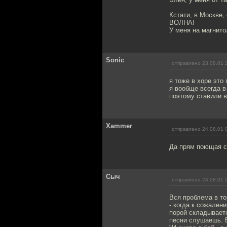
Кстати, в Москве
ВОЛНА!
У меня на магнито
Sonic
отправлено 23.08.01 
я тоже в хоре это
я вообще всегда в
поэтому ставили 
Xammer
отправлено 24.08.01 
Да прям поющая стр
Сыч
отправлено 24.08.01 
Вся проблема в то
- когда к сожален
порой складывает
песни слушаешь. В