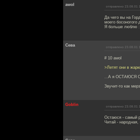
awol
отправлено 23.08.01 
Да чего вы на Гор
моего босоногого д
Я больше люблю : 
Сева
отправлено 23.08.01 
# 10 awol
>Летят они в жарки
...А я ОСТАЮСЯ 
Звучит-то как мерз
Goblin
отправлено 23.08.01 
Остаюся - самый р
Читай - народная, 