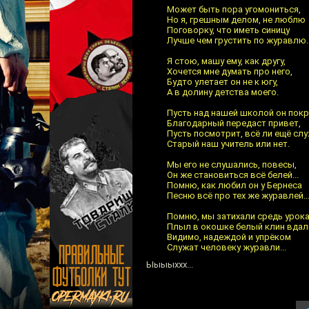
Может быть пора угомониться,
Но я, грешным делом, не люблю
Поговорку, что иметь синицу
Лучше чем грустить по журавлю.
Я стою, машу ему, как другу,
Хочется мне думать про него,
Будто улетает он не к югу,
А в долину детства моего.
Пусть над нашей школой он покр
Благодарный передаст привет,
Пусть посмотрит, всё ли ещё сл
Старый наш учитель или нет.
Мы его не слушались, повесы,
Он же становиться всё белей...
Помню, как любил он у Бернеса
Песню всё про тех же журавлей..
Помню, мы затихали средь урока
Плыл в окошке белый клин вдали
Видимо, надеждой и упрёком
Служат человеку журавли...
Ыыыыххх...