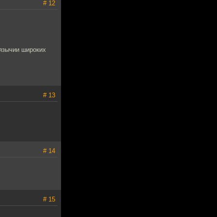
# 12
оязычии широких
# 13
# 14
# 15