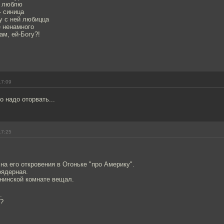
е люблю
- синица
у с ней любицца
 ненамного
ам, ей-Богу?!
17:09
о надо оторвать...
17:25
 на его откровения в Огоньке "про Америку".
оядерная.
енинской комнате вещал.
.
и?