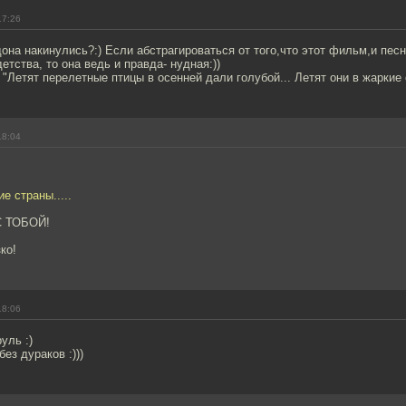
17:26
дона накинулись?:) Если абстрагироваться от того,что этот фильм,и песн
етства, то она ведь и правда- нудная:))
"Летят перелетные птицы в осенней дали голубой... Летят они в жаркие с
18:04
е страны.....
С ТОБОЙ!
ко!
18:06
уль :)
без дураков :)))