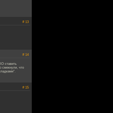
# 13
# 14
ХО ставить
о смекнули, что
кладками".
# 15