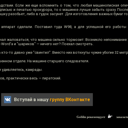
ледствии. Если же еще вспомнить о том, что любая машинописная опе
писью и печатью прокурора, то о машинке лучше забыть сразу. После
ашку разобьет, либо в гудок засунет. Для изготовления важных бумаг г
 аппарат сделали. Поставил туда W98, а для успешной его работы
чал жаловаться, что машина сильно тормозит. Возникло непонимание: 
Word'a и "шариков" — ничего нет? Поехал смотреть.
 кто-то давно уже "свинтил". Вместо них воткнуты чужие убогие 32 метр
венном отделе. На машине старшего следователя.
и удивляетесь, камрады.
ов, практически весь — пиратский.
Вступай в нашу
группу ВКонтакте
Goblin рекомендует
заказат