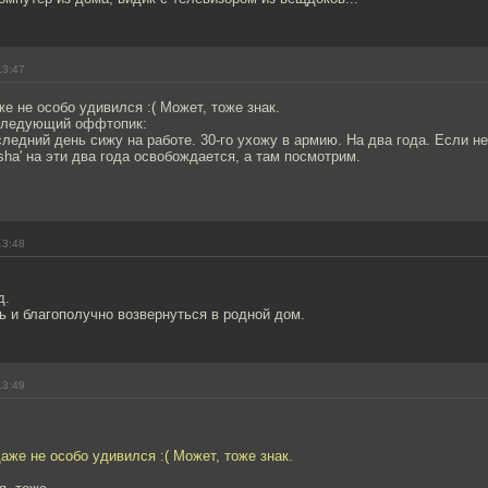
13:47
же не особо удивился :( Может, тоже знак.
а следующий оффтопик:
оследний день сижу на работе. 30-го ухожу в армию. На два года. Если н
osha' на эти два года освобождается, а там посмотрим.
13:48
д.
 и благополучно возвернуться в родной дом.
13:49
даже не особо удивился :( Может, тоже знак.