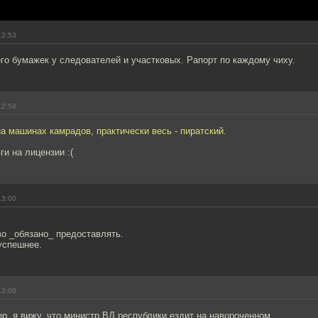
12:53
го бумажек у следователей и участковых. Рапорт по каждому чиху.
12:58
а машинах камрадов, практически весь - пиратский.
ги на лицензии :(
13:00
о _обязано_ предоставлять.
успешнее.
13:08
ер, я вижу, что министр ВД республики ездит на навороченном