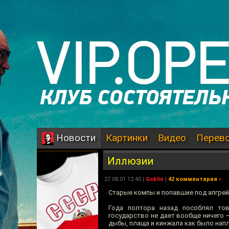
Картинки
Видео
Перев
Новости
Иллюзии
27.08.01 12:40 |
Goblin
|
42 комментария
»
Старые компы и попавшие под апгрейд
Года полтора назад пособлял тов
государство не дает вообще ничего — 
дыбы, плаща и кинжала как было напле