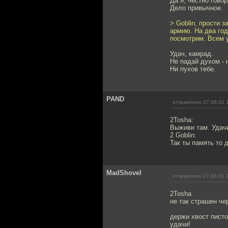
Да я, честно говор
Дело привычное.
> Goblin, прости 
армию. На два год
посмотрим. Всем 
Удач, камрад.
Не падай духом - н
Ни пухов тебе.
PAND
отправлено 27.08.01 
2Tosha:
Выживи там. Удач
2 Goblin:
Так ты память то 
MadShovel
отправлено 27.08.01 
2Tosha
не так страшен черт
держи хвост пист
удачи!