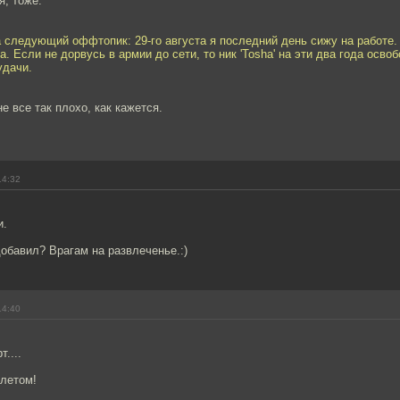
я, тоже.
за следующий оффтопик: 29-го августа я последний день сижу на работе. 
а. Если не дорвусь в армии до сети, то ник 'Tosha' на эти два года осво
удачи.
е все так плохо, как кажется.
14:32
и.
добавил? Врагам на развлеченье.:)
14:40
....
олетом!