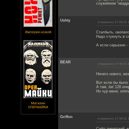
служебном "квадра
Ushty
отправлено 27.08.01 
Сталбыть, окопалс
Империя ножей
Надо стукнуть в с
А если серьезно - з
BEAR
отправлено 27.08.01 
Ничего нового, ве
Вот если бы было 
А там, ба! 128 оп
Но чур меня, опят
Магазин
ОПЕРМАЙКИ
Griffon
отправлено 27.08.01 
Софт пиратский, к