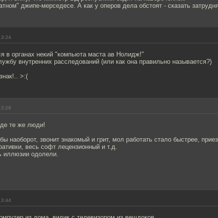
тном" джипе-мерседесе. А как у оперов дела обстоят - сказать затрудня
13:24
я в органах некий "компьюта маста ав Нолидж!"
лужбу внутренних расследований (или как она правильно называется?)
нак!.. >:(
13:28
зде те же люди!
бы наоборот, звонит знакомый и грит, мол работать стало быстрее, прие
еративки, весь софт лецензионный и т.д.
ь иллюзии одолели.
13:44
омпутер из дома, видик с телевизором из вещдоков...