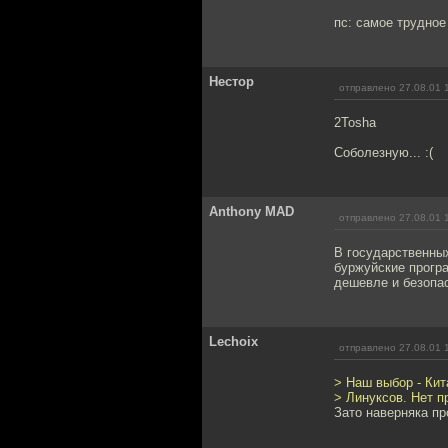
пс: самое трудное
Нестор
отправлено 27.08.01 
2Tosha
Соболезную... :(
Anthony MAD
отправлено 27.08.01 
В государственны
буржуйские програ
дешевле и безопа
Lechoix
отправлено 27.08.01 
> Наш выбор - Кит
> Линуксов. Нет п
Зато наверняка пр