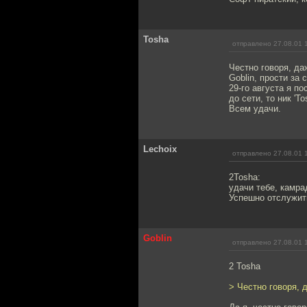
Tosha
отправлено 27.08.01 
Честно говоря, да
Goblin, прости з
29-го августа я п
до сети, то ник 'T
Всем удачи.
Lechoix
отправлено 27.08.01 
2Tosha:
удачи тебе, камра
Успешно отслужить
Goblin
отправлено 27.08.01 
2 Tosha
> Честно говоря, 