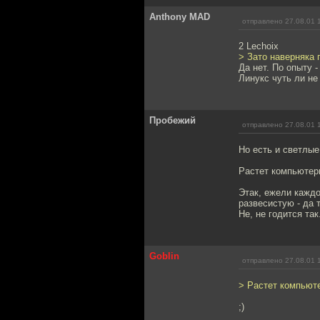
Anthony MAD
отправлено 27.08.01 
2 Lechoix
> Зато наверняка 
Да нет. По опыту 
Линукс чуть ли не
Пробежий
отправлено 27.08.01 
Но есть и светлы
Растет компьютерн
Этак, ежели каждо
развесистую - да 
Не, не годится так
Goblin
отправлено 27.08.01 
> Растет компьюте
;)