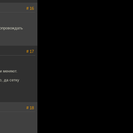
# 16
сопровождать
# 17
и меняют.
, да сетку
# 18