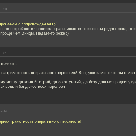
15:23
проблемы с сопровождением ;(
- если потребности человека ограничиваются текстовым редактором, то 
 проще чем Винды. Падает-то реже ;)
15:31
е моменты:
ая грамотность оперативного персонала! Вон, уже самостоятельно мозг
му менту да комп быстрый, да софт умный, да базу данных продвинутую
так ведь и бандюков всех переловят.
.
15:33
рная грамотность оперативного персонала!