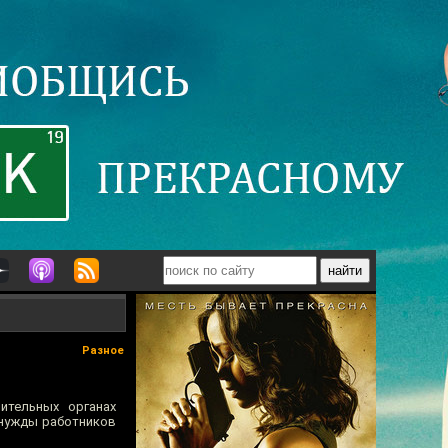
Разное
ительных органах
а нужды работников