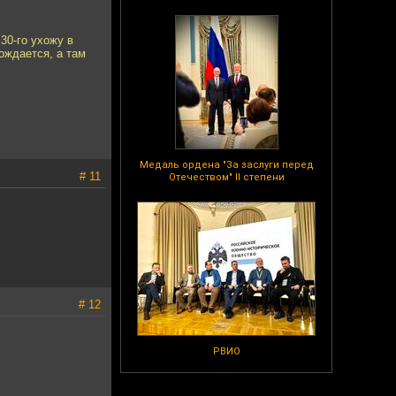
30-го ухожу в
бождается, а там
Медаль ордена "За заслуги перед
# 11
Отечеством" II степени
# 12
РВИО