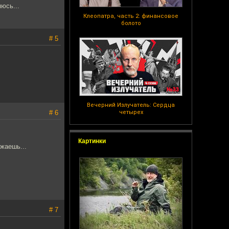
юсь...
Клеопатра, часть 2: финансовое
болото
# 5
Вечерний Излучатель: Сердца
# 6
четырех
Картинки
зжаешь...
# 7