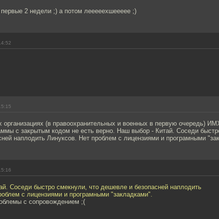
 первые 2 недели ;) а потом лееееехшеееее ;)
14:52
15:15
х организациях (в правоохранительных и военных в первую очередь) ИМ
ммы с закрытым кодом не есть верно. Наш выбор - Китай. Соседи быстр
сней наплодить Линуксов. Нет проблем с лицензиями и програмными "за
15:16
ай. Соседи быстро смекнули, что дешевле и безопасней наплодить
роблем с лицензиями и програмными "закладками".
облемы с сопровождением ;(