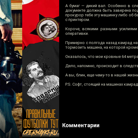
А бумаг — дикий вал. Особенно в с
документе должна быть заверена под
прокурор тебе эту машинку либо об б
с принтером.
Короче, всякими разными усилиями
оперативки.
Примерно с полгода назад камрад на
тормозить машина, на которой кроме 
Оказалось, что мои кровные 64 метра
Дело, напомню, происходит в следст
А вы, блин, еще чему-то в нашей жизн
P.S. Софт, стоящий на машинах камрад
Комментарии