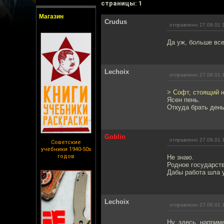
cтраницы: 1
Магазин
Crudus
отправлено 27.08.01 
Да уж, больше все
Lechoix
отправлено 27.08.01 
> Софт, стоящий н
Ясен пень.
Откуда брать день
Goblin
отправлено 27.08.01 
Советские
учебники 1940-50х
годов
Не знаю.
Родное государств
Дабы работа шла 
Lechoix
отправлено 27.08.01 
Ну, здесь, наприм