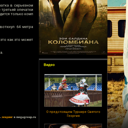
чатка в серьезном
 третьей опечатки
одится только комп
 воткнул 64 метра
это как это может
а.
Видео
О предстоящем Турнире Святого
Георгия
ь
лендинг
в megagroup.ru