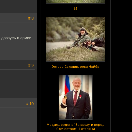
65
# 8
е дорвусь в армии
# 9
Остров Сахалин, река Найба
# 10
Медаль ордена "За заслуги перед
Отечеством" II степени