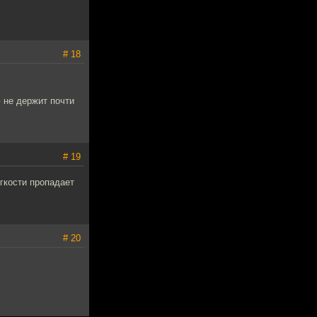
# 18
 не держит почти
# 19
гкости пропадает
# 20