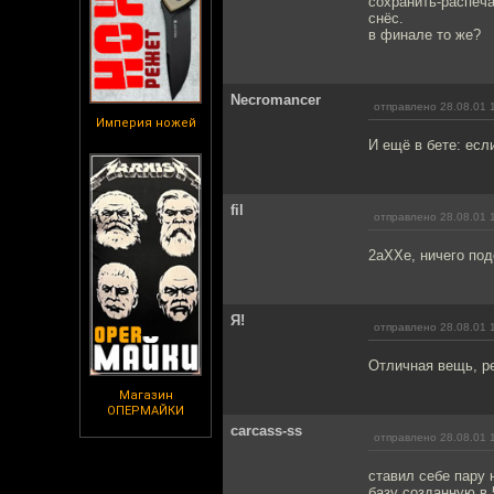
сохранить-распеча
снёс.
в финале то же?
Necromancer
отправлено 28.08.01 
Империя ножей
И ещё в бете: если
fil
отправлено 28.08.01 
2aXXe, ничего под
Я!
отправлено 28.08.01 
Отличная вещь, р
Магазин
ОПЕРМАЙКИ
carcass-ss
отправлено 28.08.01 
ставил себе пару 
базу созданную в 