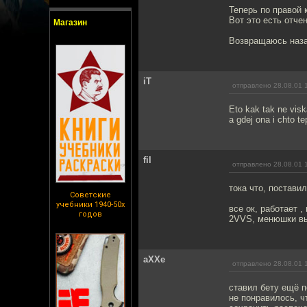
Теперь по правой 
Вот это есть отчен
Магазин
Возвращаюсь назад
iT
отправлено 28.08.01 
Eto kak tak ne visk
a gdej ona i chto t
fil
отправлено 28.08.01 
тока что, поставил
Советские
учебники 1940-50х
все ок, работает ,
годов
2VVS, менюшки выл
aXXe
отправлено 28.08.01 
ставил бету ещё п
не понравилось, ч