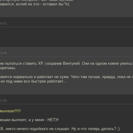
равился, еслиб не это - оставил бы %(
18:21
19:59
 не пытаться ставить ХР, сохранив Винтукей. Они на одном компе ужитьс
 кретины.
ложится нормально и работает не хуже. Чего там лучше, правда, пока не 
 но под ними все быстрее работает...
22:36
ылазат!!!!!
нюшки вылязят, а у меня - НЕТУ!
, никто ничего подобного не слышал. Ну и что теперь делать? ;)