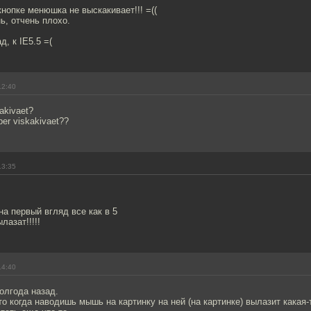
кнопке менюшка не выскакивает!!! =((
ь, отчень плохо.
, к IE5.5 =(
12:40
akivaet?
eper viskakivaet??
13:35
 на первый вгляд все как в 5
азат!!!!!
14:40
олгода назад.
то когда наводишь мышь на картинку на ней (на картинке) вылазит какая-