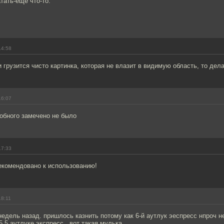
тать-еще что-то.
14:58
 грузится чисто картинка, которая не влазит в видимую область, то делает
16:07
обного замечено не было
17:33
екомендовано к использованию!
18:11
недель назад. пришлось казнить потому как 6-й аутлук эеспресс нпроч н
5.5 аутлуке экспресс.. вот такая мулька.