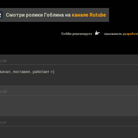
Смотри ролики Гоблина на
канале Rutube
Goblin рекомендует
заказывать
разработ
11:39
качал, поставил, работает =)
11:45
11:47