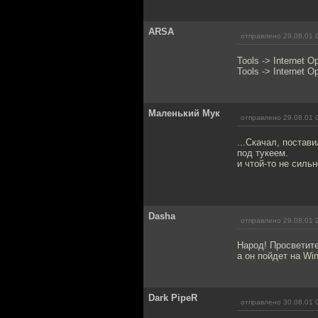
ARSA
отправлено 29.08.01 
Tools -> Internet 
Tools -> Internet 
Маленький Мук
отправлено 29.08.01 
...Скачал, поставил
под тукеем.
и чтой-то не силь
Dasha
отправлено 29.08.01 
Народ! Просветите
а он пойдет на Wi
Dark PipeR
отправлено 30.08.01 