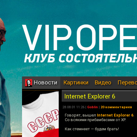
Картинки
Видео
Перев
Новости
Internet Explorer 6
28.08.01 11:26 |
Goblin
|
20 комментариев
Говорят, вышел
Internet Explorer 6
.
Со всякими прибамбасами от ХР.
Как стемнеет — будем брать!