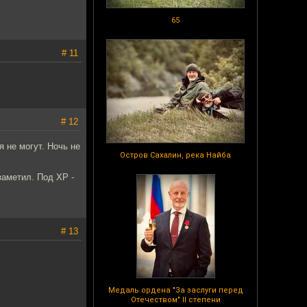
65
# 11
# 12
я не могут. Ночь не
Остров Сахалин, река Найба
заметил. Под ХР -
# 13
Медаль ордена "За заслуги перед
Отечеством" II степени