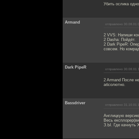
Убить ослика одно
Armand
отправлено 30.08.01 
2 VVS: Напиши кон
2 Dasha: Пойдёт.
2 Dark PipeR: Опе
совсем. Но комра
Dark PipeR
отправлено 30.08.01 
2 Armand После не
абсолютно.
Bassdriver
отправлено 31.10.01 
Англицкую версию 
Весь експлорер(ви
З.Ы. Где качнуть 