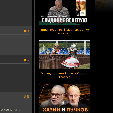
Дядя Вова про фильм "Свидание
# 4
вслепую"
# 5
О предстоящем Турнире Святого
Георгия
# 6
то хрень типа