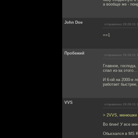
а вообще же - пон
John Doe
отправлено 28.08.01 
==1
Пробежий
отправлено 28.08.01 
Главное, господа,
спал из-за этого...
И 6-ой на 2000-е 
работает быстрее,
VVS
отправлено 28.08.01 
> 2VVS, менюшки в
Во блин! У все ме
Обыскался в MS KB