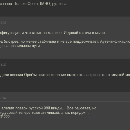
значно. Только Opera, IMHO, рулезна...
01:23
фигурацию и что стоит на машине. И давай с этим в мыло.
ра быстрее, но менее стабильна и не всё поддерживает. Аутентификацию
ды на правильном пути.
13:27
дели юзания Oper'rы всякое желание смотреть на кривость от мелкой мя
10:52
влепил поверх русской 98й винды... Все работает, но...
ндусовый теперь тоже англицкий, а так порядок...
XP???