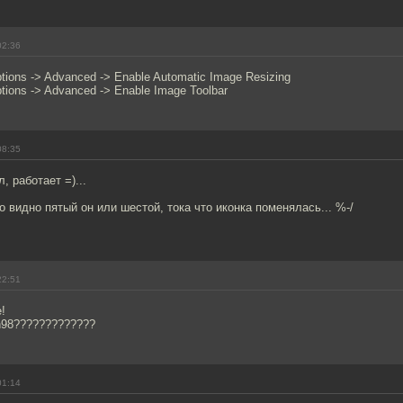
02:36
Options -> Advanced -> Enable Automatic Image Resizing
Options -> Advanced -> Enable Image Toolbar
08:35
, работает =)...
но видно пятый он или шестой, тока что иконка поменялась... %-/
22:51
!
n98?????????????
01:14