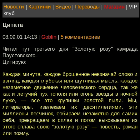
Новости
|
Картинки
|
Видео
|
Переводы
|
Магазин
|
VIP
клуб
Цитата
08.09.01 14:13
|
Goblin
|
5 комментариев
Читал тут третьего дня "Золотую розу" камрада
Паустовского.
Цитирую:
Каждая минута, каждое брошенное невзначай слово и
взгляд, каждая глубокая или шутливая мысль, каждое
незаметное движение человеческого сердца, так же
как и летучий пух тополя или огонь звезды в ночной
луже, — все это крупинки золотой пыли. Мы,
литераторы, извлекаем их десятилетиями, эти
миллионы песчинок, собираем незаметно для самих
себя, превращаем в сплав и потом выковываем из
этого сплава свою "золотую розу" — повесть, роман
или поэму.