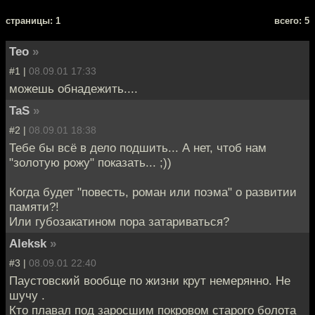
cтраницы: 1
всего: 5
Teo
»
#1 |
08.09.01 17:33
можешь обнадежить....
TaS
»
#2 |
08.09.01 18:38
Тебе бы всё в дело подшить... А нет, чтоб нам
"золотую рожу" показать... ;))
Когда будет "повесть, роман или поэма" о развитии
памяти?!
Или губозакатином пора затариваться?
Aleksk
»
#3 |
08.09.01 22:40
Паустовский вообще по жизни крут немерянно. Не
шучу .
Кто плавал под заросшим покровом старого болота