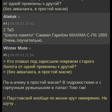
от одной промоины к другой?
(без акваланга, в простой маске)
Aleksk
»
#4 |
08.09.01 22:42
2 TaS
"Школа памяти" Самвел Гарибян MAXIMA С-Пб 1993
Очень поучительно.
Winter Mute
»
#5 |
09.09.01 11:54
> Кто плавал под заросшим покровом старого
болота от одной промоины к другой?
> (без акваланга, в простой маске)
Па-а-ачему в простой маске? В гидрокостюме и с
гарпунным ружьишьком в лапах! Токо так!
> Паустовский вообще по жизни крут немерянно. Не
шучу .