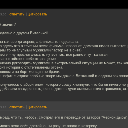
|
ответить
|
цитировать
15:00
й значит?
едавно с другом Виталькой.
а как всегда хорош, а фильма то подкачала.
 здесь что в течении всего фильма нервозная дамочка пилот пытается
ем то не глупыми мужиками(пастор не в счет)
вопя - ну просчиталась я, ну вот так, все равно я тут капитан!
ает стойкое к себе отвращение.
онечно руководить мужиками в экстремальной ситуации не может, так как
тоит история с отстегиванием отсека.
евности на борт женщин не брали.
е нафик сьедают злобные твари мы даже с Виталькой в ладоши захлопал
получилось с аборигеном, которого сразу хлопнули, что бы он ничего не
 добавили загадочность, очень даже в духе американских страшилок, ага
|
ответить
|
цитировать
15:28
амрад, что ты, небось, смотрел его в переводе от авторов "Черной дыры"
очка вела себя достойно, ни разу не впала в истерику.