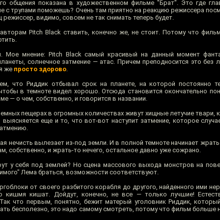
го общения показана в художественном фильме "Брат". Это где гл
е с трупами поможешь? Очень там приятно на реакцию режиссера посм
щ режиссер, видимо, совсем не так снимать теперь будет.
вторам Pitch Black ставить, конечно же, не стоит. Потому что филь
ртить.
. Мое мнение: Pitch Black самый красивый на данный момент фант
планеты, солнечное затмение — атас. Причем преподносится это без л
я же
просто здорово
.
ем, что Риддик отбывал срок на планете, на которой постоянно т
 чтобы в темноте видел хорошо. Отсюда становится окончательно пон
е — о чем, собственно, и говорится в названии.
земных пещерах в огромных количествах живут хищные летучие твари, 
о выясняется еще и то, что вот-вот наступит затмение, которое случае
затмению.
тная нечисть вылезает из-под земли. И в полной темноте начинает жрать
м, собственно, и жрать-то нечего, остальное давно уже сожрано.
рут у себя под землей? Но сцена массового выхода монстров на пов
димого" Лема браться, возможности соответствуют.
ргоблоки от своего разбитого корабля до другого, найденного ими не
 кишмя кишат. Дойдут, конечно, не все — только лучшие! Естеств
 Так что первым, понятно, бежит матерый уголовник Риддик, который
ать бесполезно, это надо самому смотреть, потому что фильм больше н