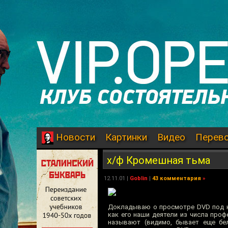
Картинки
Видео
Перев
Новости
х/ф Кромешная тьма
12.11.01
|
Goblin
|
43 комментария
»
Докладываю о просмотре DVD под наз
как его наши деятели из числа про
называют (видимо, бывает еще бел