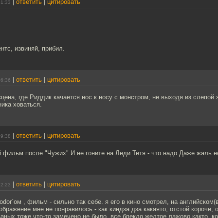
|
ответить
|
цитировать
01:33
нтс, извиняй, прибил.
|
ответить
|
цитировать
06:36
цена, где Риддик качается нос к носу с монстром, не выходя из слепой 
ника ховаться.
|
ответить
|
цитировать
09:38
фильм после "Чужих".И не гоните на Леди.Тетя - что надо.Даже жаль е
|
ответить
|
цитировать
12:23
odor`ом , фильм - сильно так себе. я его в кино смотрел, на английском(
зображение мне не понравилось - как киндза дза какаято, отстой короче, 
аных тоже что-то замечено не было, все блекло желтое,лажово както, к