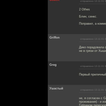
отправлено 13.11.01 
2 Othes
Блин, сенкс.
Поправил, а комме
Griffon
отправлено 13.11.01 
Дико порадовала с
не в грязи от Хыш
Greg
отправлено 13.11.01 
Первый приличный 
Ушастый
отправлено 13.11.01 
не, я согласен с G
проживания) - и и
Гоблином пересказ