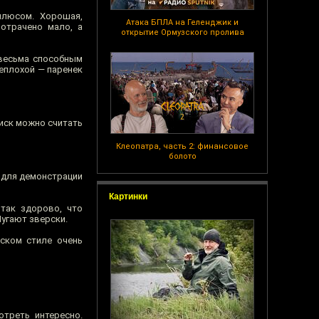
плюсом. Хорошая,
Атака БПЛА на Геленджик и
потрачено мало, а
открытие Ормузского пролива
 весьма способным
неплохой — паренек
Диск можно считать
Клеопатра, часть 2: финансовое
болото
х для демонстрации
Картинки
 так здорово, что
Пугают зверски.
ском стиле очень
треть интересно.