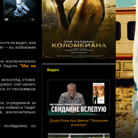
ости не видят, или
ет — во избежание
на исключительно
ой Хадсон:
"Мы на
Видео
ее взгляд, отсеки.
крепко спят ничего
лось от пассажиров
ка, осужденный за
ика поймал и тащит
й, исключительно
Дядя Вова про фильм "Свидание
вслепую"
е пообщались со