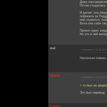
Даже пассажирский
Потом стыдилась.
И далее: она общ
побежала за Ридди
ней глумился, поб
Вела она себя так
Прокол один: когд
Но это в ней мате
mxl
отправлено 12.11.01 
Насколько помню -
Goblin
отправлено 12.11.01 
> то был не абори
Это был перевод.
Goblin