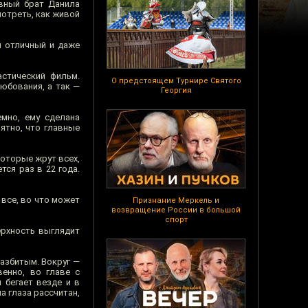
авный брат Данила
отреть, как живой
м отличный и даже
астический фильм.
О предстоящем Турнире Святого
юбования, а так —
Георгия
емно, ему сделана
ятно, что главные
которые жрут всех,
тся раз в 22 года.
 все, во что может
Признание Меркель и
возвращение России в большой
спорт
ерхность выглядит
разбитым. Вокруг —
енно, во главе с
 бегает везде и в
а глаза рассчитан,