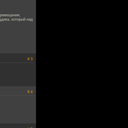
еремещения,
ддика, который над
# 3
# 4