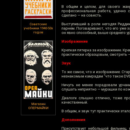
В общем и целом, для своего жан
профессиональная работа, удачно 
сделано — на совесть.
Выступивший в роли негодяя Риддик
Советские
парнем. Поговаривают, что его уже 
учебники 1940-50х
годов
он явно способный, выше среднего у
Изображение
Крепкая пятерка за изображение. Кре
практически образцовым, смотреть 
Звук
То же самое, что и изображение. Ста
незнакомым камрадам "что такое DVD 
Ничуть не менее порадовали урчан
слушать неприятно — мурашки по коже
Диалоги слышно отлично, тоже про
качественный.
Магазин
ОПЕРМАЙКИ
В общем, и звук тут практически этал
Дополнения
Присутствует небольшой фильмец, 