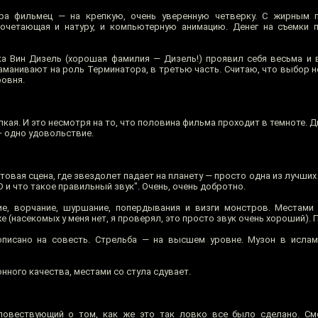
ра фильмец — на крепкую, очень уверенную четверку. С жирным 
сочетающая и натуру, и компьютерную анимацию. Денег на съемки 
а Вин Дизель (хорошая фамилия — Дизель!) проявил себя весьма и
заманивают на роль Терминатора, в третью часть. Считаю, что выбор 
ровня.
пкая. И это несмотря на то, что половина фильма проходит в темноте. 
— одно удовольствие.
ртовая сцена, где звездолет падает на планету — просто одна из лучши
и что такое правильный звук". Очень, очень добротно.
ие, ворчание, шуршание, попердывания и визги монстров. Местами
 (насекомых у меня нет, я проверял, это просто звук очень хороший). 
писано на совесть. Стрельба — на высшем уровне. Музон в ислам
онного качества, местами со стула сдувает.
повествующий о том, как же это так ловко все было сделано. Смо