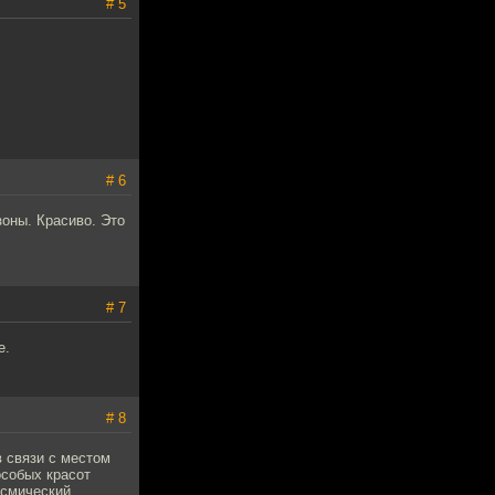
# 5
# 6
зоны. Красиво. Это
# 7
е.
# 8
в связи с местом
особых красот
осмический