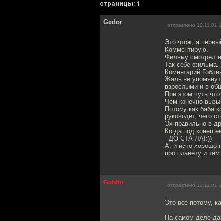
cтраницы: 1
Godor
отправлено 12.11.01 
Это чтож, я первы
Комментирую.
Фильму смотрел н
Так себе фильма.
Коментарий Гоблин
Жаль не упомянуто
взрослыми и в общ
При этом чуть что 
Чем конечно вызыв
Потому как баба к
руководит, чего с
Эх правильно в др
Когда под конец е
- ДО-СТА-ЛА!:))
А, и исчо хорошо 
про планету и тем
Goblin
отправлено 12.11.01 
Это все потому, к
На самом деле дам