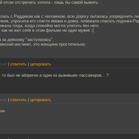
 отсек отстрелить хотела - лишь бы самой выжить.
алась с Риддиком как с человеком, всю дорогу пыталась упорядочить п
ком, упросила его спасти имама и девку, побежала спасать подонка-Ри
ежала тогда, когда спокойно могла улететь без него.
, как не вел себя в этом фильме ни один мужик :(
а за девчонку "заступалась".
ринский инстинкт, это женщине простительно.
|
ответить
|
цитировать
17:47
 то был не абориген а один из выживших пассажиров... ?
|
ответить
|
цитировать
18:32
ген