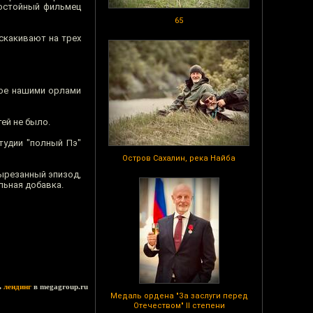
достойный фильмец
65
скакивают на трех
ное нашими орлами
тей не было.
тудии "полный Пэ"
Остров Сахалин, река Найба
вырезанный эпизод,
льная добавка.
ь
лендинг
в megagroup.ru
Медаль ордена "За заслуги перед
Отечеством" II степени