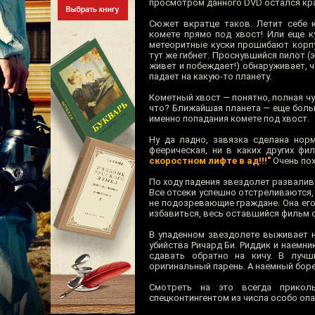
просмотром данного DVD остался кр
Сюжет вкратце таков. Летит себе 
комете прямо под хвост! Или еще ку
метеоритные куски прошибают корпу
тут же гибнет. Проснувшийся пилот (
живет и побеждает!) обнаруживает, 
падает на какую-то планету.
Кометный хвост — понятно, полная чу
что? Ближайшая планета — еще больш
именно попадания комете под хвост.
Ну да ладно, завязка сделана нор
феерическая, ни в каких других фи
скоростном лифте в ад!!!"
Очень по
По ходу падения звездолет развалива
Все отсеки успешно отстреливаются,
не подозревающие граждане. Она его и
избавиться, весь оставшийся фильм о
В упаденном звездолете выживает н
убийства Ричард Би. Риддик и наемни
сдавать обратно на кичу. В лучш
оригинальный парень. А наемный боре
Смотреть на это всегда приколь
спецконтингентом из числа особо оп