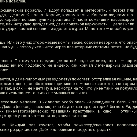
айне доволен.
космический корабль. И вдруг попадает в метеоритный поток! Или
да, где камней полно. Короче, кругом камни. Конечно же, кометно-
с корабля почище пуль из рэйлгана. И часть команды и пассажиров
это, как нетрудно догадаться, дама приятной наружности — дело Рипли
что удары камней снесли звездолет с курса. Мало того — корабль уже
шь. Или это у них сторожевые компы такие, совсем незоркие, что опасн
ая чушь, потому что никто через планетарные системы летать не буд
мально. Потому что следующее за ней падение звездолета — карти
льмах ничего подобного не видено. Как кричал легендарный рядов
хоже.
ется, а дама-пилот ему (звездолету) помогает, отстреливая лишние, на 
 кроме одного, особо крепко прилипшего — пассажирского, в котором 
 так, и сяк — не идет! Ну и, несмотря на то, что у нее так и не получи
на очень жалеет о своих негуманных позывах.
есколько человек. В их числе: особо опасный рецидивист, беглый зэ
к Джонс (не коп, а наемник, типа баунти хантер), который беглого Ридд
их кинематографических традициях преступник в кино — отличны
ц с преступностью — понятно, конченая гнида.
но. Каждый раз хочется, чтобы режиссер/сценарист поплотне
асных рецидивистов. Дабы иллюзиями впредь не страдать.