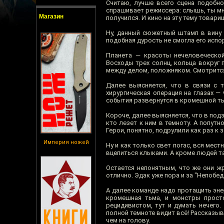
Считаю, лучше всего сцена подобно
спрашивает режиссера: слышь, ты мн
Магазин
получился. И кино на эту тему товари
Ну, данный сюжетный штамп в вину а
подобная дурость не смогла его испо
Планета — красоты нечеловеческой
Восходы трех солнц, кольца вокруг 
между делом, положняком. Смотритс
Далее выясняется, что в связи с т
хирургическая операция на глазах —
события развернутся в кромешной тьм
Короче, далее выясняется, что в под
кто лезет к ним в темноту. А попутн
Герои, понятно, подрулили как раз к 
Империя ножей
Ну и как только свет погас, вся мес
вцепиться клыками. А кроме людей та
Остается непонятным, что же они ж
отлично. Эдак уже пора и за "Непобе
А далее команде надо протащить эне
кромешная тьма, и монстры просто
рецидивистом, тут и думать нечего.
полной темноте видит всё! Рассказыв
чем на голову.