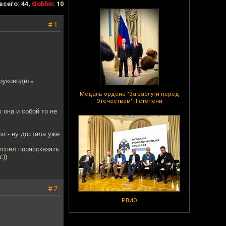
всего: 44,
Goblin
: 10
# 1
 руководить
Медаль ордена "За заслуги перед
Отечеством" II степени
 она и собой то не
и - ну достала уже
 успел порассказать
:))
# 2
РВИО
.