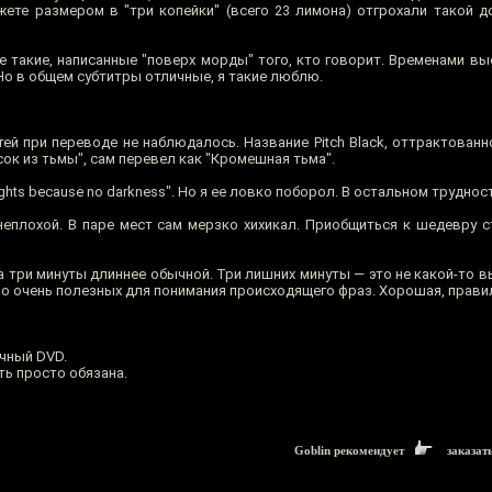
жете размером в "три копейки" (всего 23 лимона) отгрохали такой 
е такие, написанные "поверх морды" того, кто говорит. Временами вы
Но в общем субтитры отличные, я такие люблю.
тей при переводе не наблюдалось. Название Pitch Black, оттрактован
сок из тьмы", сам перевел как "Кромешная тьма".
ghts because no darkness". Но я ее ловко поборол. В остальном труднос
неплохой. В паре мест сам мерзко хихикал. Приобщиться к шедевру с
, на три минуты длиннее обычной. Три лишних минуты — это не какой-то 
но очень полезных для понимания происходящего фраз. Хорошая, прави
чный DVD.
ть просто обязана.
Goblin рекомендует
заказат