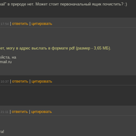
mail" в природе нет. Может стоит первоначальный ящик почистить? :)
|
ответить
|
цитировать
 17:54
ет, могу в адрес выслать в формате pdf (размер - 3,65 МБ).
йста, на
ail.ru
|
ответить
|
цитировать
 10:37
|
ответить
|
цитировать
 21:11
та!