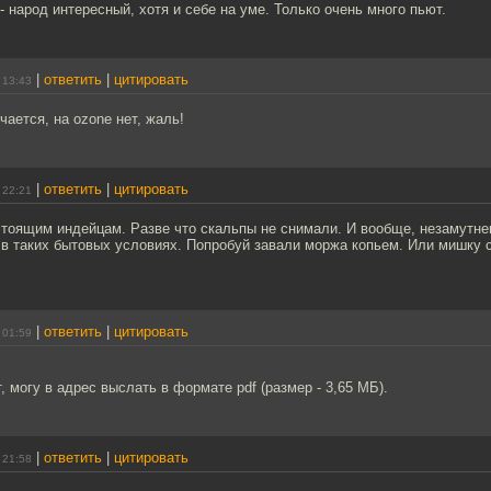
 - народ интересный, хотя и себе на уме. Только очень много пьют.
|
ответить
|
цитировать
 13:43
чается, на ozone нет, жаль!
|
ответить
|
цитировать
 22:21
стоящим индейцам. Разве что скальпы не снимали. И вообще, незамутн
в таких бытовых условиях. Попробуй завали моржа копьем. Или мишку 
|
ответить
|
цитировать
 01:59
, могу в адрес выслать в формате pdf (размер - 3,65 МБ).
|
ответить
|
цитировать
 21:58