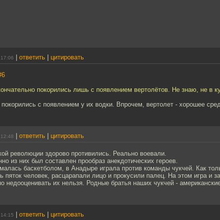
|
ответить
|
цитировать
 17:06
#6
кончательно покорились лишь с появлением вертолётов. Не знаю, не в к
 покорились с появлением у их водки. Впрочем, вертолет - хорошее сред
|
ответить
|
цитировать
 12:48
кой революции здорово противились. Реально воевали.
нно из них был составлен прообраз анекдотических героев.
малась баскетболом, в Анадыре играла против команды чукчей. Как толь
ь пяток человек, расцарапали лицо и прокусили палец. На этом игра и з
но недооценивать их нельзя. Родные братья наших чукчей - американски
|
ответить
|
цитировать
 14:15