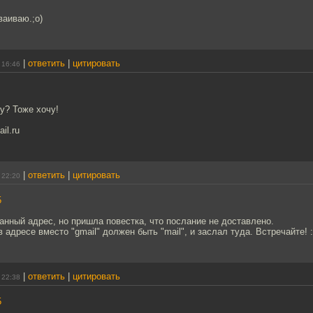
ваиваю.;о)
|
ответить
|
цитировать
 16:46
у? Тоже хочу!
il.ru
|
ответить
|
цитировать
 22:20
5
анный адрес, но пришла повестка, что послание не доставлено.
 адресе вместо "gmail" должен быть "mail", и заслал туда. Встречайте! :
|
ответить
|
цитировать
 22:38
5