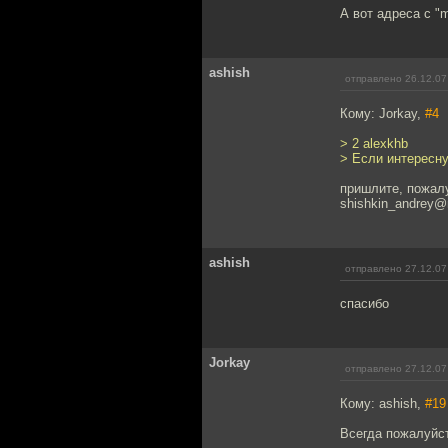
А вот адреса с "
ashish
отправлено 26.12.07
Кому: Jorkay,
#4
> 2 alexkhb
> Если интересну
пришлите, пожалу
shishkin_andrey@m
ashish
отправлено 27.12.07
спасибо
Jorkay
отправлено 27.12.07
Кому: ashish,
#19
Всегда пожалуйс