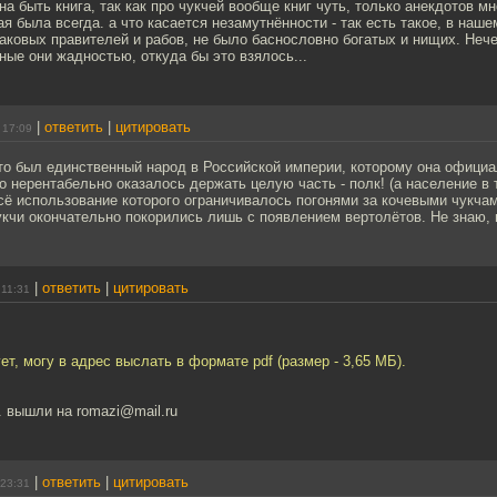
 быть книга, так как про чукчей вообще книг чуть, только анекдотов мно
я была всегда. а что касается незамутнённости - так есть такое, в наше
таковых правителей и рабов, не было баснословно богатых и нищих. Нече
ные они жадностью, откуда бы это взялось...
|
ответить
|
цитировать
 17:09
о был единственный народ в Российской империи, которому она официа
то нерентабельно оказалось держать целую часть - полк! (а население в 
сё использование которого ограничивалось погонями за кочевыми чукчам
укчи окончательно покорились лишь с появлением вертолётов. Не знаю, н
|
ответить
|
цитировать
 11:31
ет, могу в адрес выслать в формате pdf (размер - 3,65 МБ).
. вышли на romazi@mail.ru
|
ответить
|
цитировать
 23:31