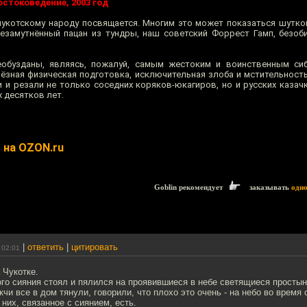
остоковедение, 2003 год
 чукотскому народу посвящается. Многим это может показаться шуткой
езамутнённый пацан из тундры, наш советский Форрест Гамп, безоб
еобузданы, являясь, пожалуй, самым жестоким и воинственным си
ьёзная физическая подготовка, исключительная злоба и мстительност
и и резали не только соседних коряков-юкагиров, но и русских казач
 десятков лет.
" на OZON.ru
Goblin рекомендует
заказывать
одн
|
ответить
|
цитировать
 02:01
 Чукотке.
го сияния стоял и пялился на проявившиеся в небе светящиеся просты
кчи все в дом тянули, говорили, что плохо это очень - на небо во время 
 них, связанное с сиянием, есть.