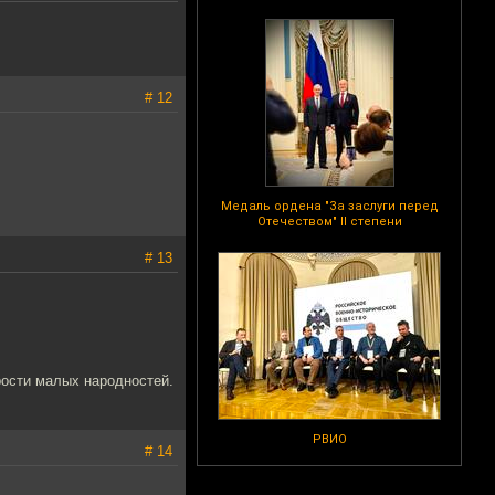
# 12
Медаль ордена "За заслуги перед
Отечеством" II степени
# 13
трости малых народностей.
РВИО
# 14