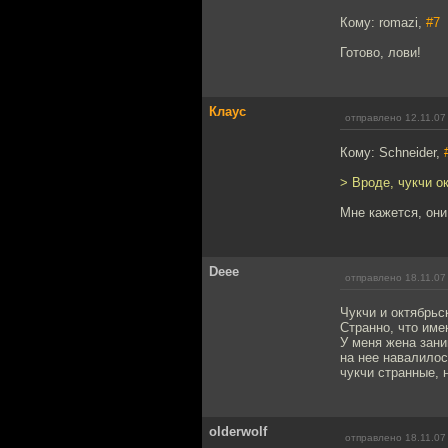
Кому: romazi,
#7
Готово, лови!
Клаус
отправлено 12.11.07
Кому: Schneider,
> Вроде, чукчи о
Мне кажется, они
Deee
отправлено 18.11.07
Чукчи и октябрьс
Странно, что име
У меня жена зани
на нее навалилос
чукчи странные, 
olderwolf
отправлено 18.11.07