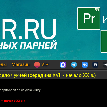
оды
Магазин
VIP
ело чукчей (середина XVII - начало XX в.)
е приобрёл по случаю книгу:
 — начало XX в.)