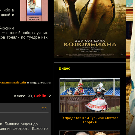
, ибо в
идный и
бирским
ь — полный набор лучших
ков гоняли по тундре как
Видео
остраничный сайт
в megagroup.ru
всего: 93,
Goblin
: 2
# 1
О предстоящем Турнире Святого
Георгия
ни. Бывшие рядом до
сияния смотреть. Какое-то