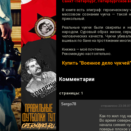
Санкт-Петербург, Петербургское в
В книге есть эпиграф: героическому
массовом сознании чукча — такой н
прикольный.
Реальные чукчи были свирепы и н
народом. Суровый образ жизни, сер
человеческих качеств. Чукчи убивал
вшивых по бане на протяжении многих
Книжка — моё почтение.
Рекомендую настоятельно.
Купить "Военное дело чукчей
Комментарии
cтраницы: 1
Sergo78
отправлено 23.08.07
Как-то жил год на
Во время северно
начала сияния чу
поверье плохое у