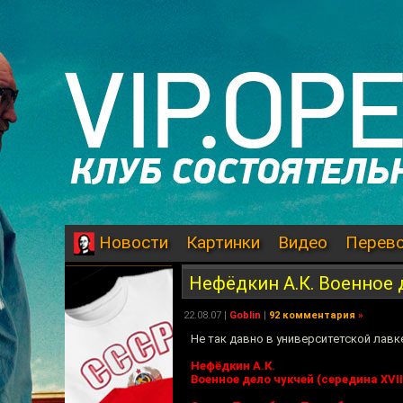
Картинки
Видео
Перев
Новости
Нефёдкин А.К. Военное д
22.08.07
|
Goblin
|
92 комментария
»
Не так давно в университетской лавк
Нефёдкин А.К.
Военное дело чукчей (середина XVII