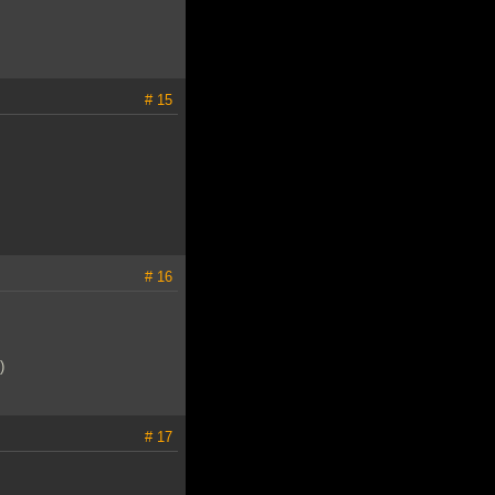
# 15
# 16
)
# 17