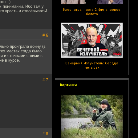
го :-).
м понимании. Ибо там у
Клеопатра, часть 2: финансовое
го красть и отвоёвывать!
болото
# 6
льно проиграла войну (в
тех местах тогда было
и и стычками с ними в
е в курсе.
Вечерний Излучатель: Сердца
четырех
# 7
Картинки
# 8