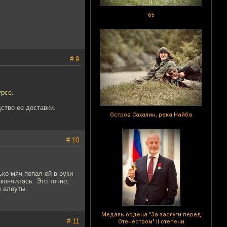
65
# 9
урсе.
ство ее доставки.
Остров Сахалин, река Найба
# 10
ко мяч попал ей в руки
акончилась. Это точно,
е алеуты.
Медаль ордена "За заслуги перед
# 11
Отечеством" II степени