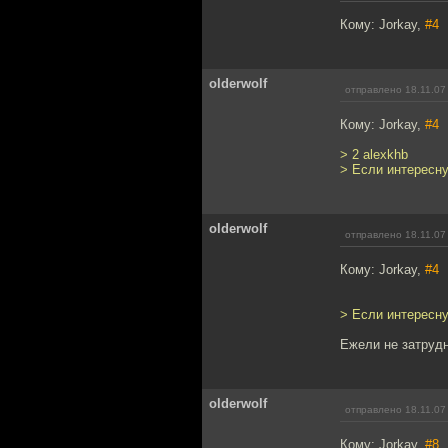
Кому: Jorkay,
#4
olderwolf
отправлено 18.11.07
Кому: Jorkay,
#4
> 2 alexkhb
> Если интересну
olderwolf
отправлено 18.11.07
Кому: Jorkay,
#4
> Если интересну
Ежели не затрудн
olderwolf
отправлено 18.11.07
Кому: Jorkay,
#8