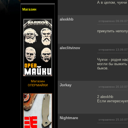
А в целом, чукчи
Магазин
alexkhb
отправлено 09.09.07
прикупить неполу
aleclitvinov
отправлено 13.09.07
Чукчи - родня на
могли бы выжить 
быков.
Магазин
Jorkay
ОПЕРМАЙКИ
отправлено 20.10.07
2 alexkhb
Если интереснует
Nightmare
отправлено 25.10.07