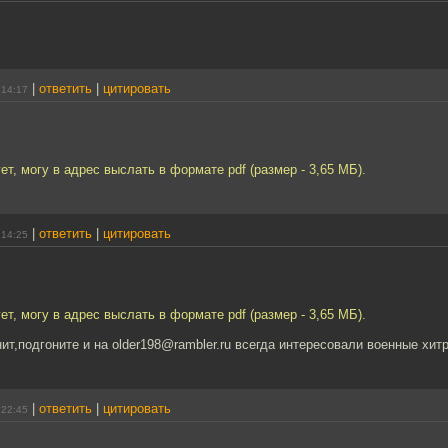
|
ответить
|
цитировать
 14:17
ет, могу в адрес выслать в формате pdf (размер - 3,65 МБ).
|
ответить
|
цитировать
 14:25
ет, могу в адрес выслать в формате pdf (размер - 3,65 МБ).
ит,подгоните и на older198@rambler.ru всегда интересовали военные хи
|
ответить
|
цитировать
 22:45