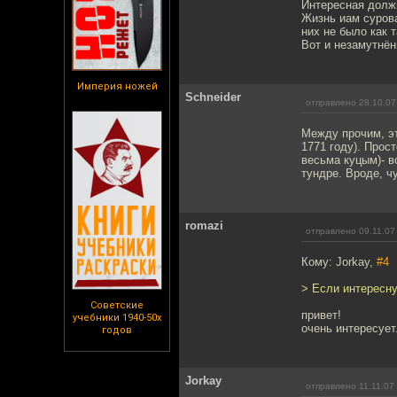
Интересная должна
Жизнь иам сурова
них не было как 
Вот и незамутнён
Империя ножей
Schneider
отправлено 28.10.07
Между прочим, эт
1771 году). Прос
весьма куцым)- в
тундре. Вроде, ч
romazi
отправлено 09.11.07
Кому: Jorkay,
#4
> Если интересну
Советские
привет!
учебники 1940-50х
очень интересует
годов
Jorkay
отправлено 11.11.07