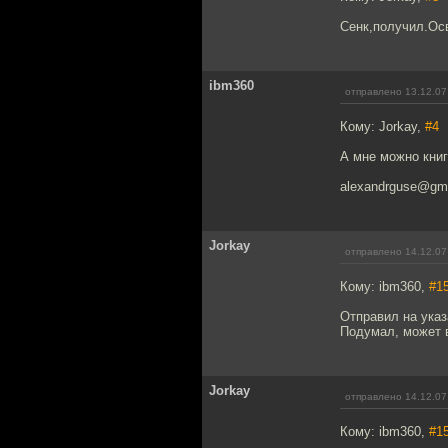
Сенк,получил.Ос
ibm360
отправлено 13.12.07
Кому: Jorkay,
#4
А мне можно книг
alexandrguse@gma
Jorkay
отправлено 14.12.07
Кому: ibm360,
#1
Отправил на указ
Подумал, может в
Jorkay
отправлено 14.12.07
Кому: ibm360,
#1