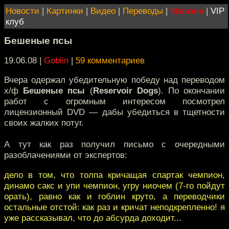
Новости
|
Картинки
|
Видео
|
Переводы
|
Магазин
|
VIP
клуб
Бешеные псы
19.06.08 |
Goblin
|
59 комментариев
Вчера одержал убедительную победу над переводом
х/ф
Бешеные псы
(
Reservoir Dogs
). По окончании
работ с огромным интересом посмотрел
лицензионный DVD — дабы убедиться в тщетности
своих жалких потуг.
А тут как раз получил письмо с очередными
разоблачениями от экспертов:
дело в том, что толпа кричащая спартак чемпион,
динамо сакс и упи чемпион, угру ниочем (7-го пойдут
орать), равно как и гоблин круто, а переводчики
остальные отстой: как раз и кричат неподкрепленно! я
уже рассказывал, что до абсурда доходит...