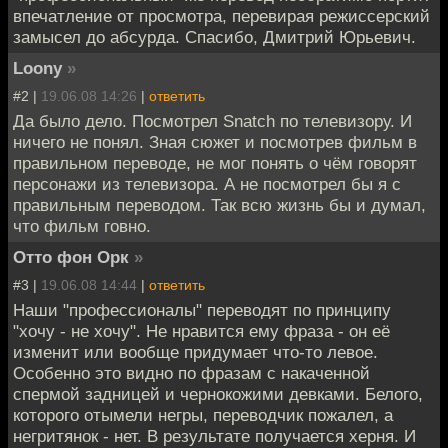
впечатление от просмотра, перевирая режиссерский
замысел до абсурда. Спасибо, Дмитрий Юрьевич.
Loony
»
#2 |
19.06.08 14:26
|
ответить
Да было дело. Посмотрел Snatch по телевизору. И
ничего не понял. Зная сюжет и посмотрев фильм в
правильном переводе, не мог понять о чём говорят
персонажи из телевизора. А не посмотрел бы я с
правильным переводом. Так всю жизнь бы и думал,
что фильм говно.
Отто фон Орк
»
#3 |
19.06.08 14:44
|
ответить
Наши "профессионалы" переводят по принципу
"хочу - не хочу". Не нравится ему фраза - он её
изменит или вообще придумает что-то левое.
Особенно это видно по фразам с накаченной
спермой задницей и чернокожими девками. Белого,
которого отымели негры, переводчик пожалел, а
негритянок - нет. В результате получается херня. И