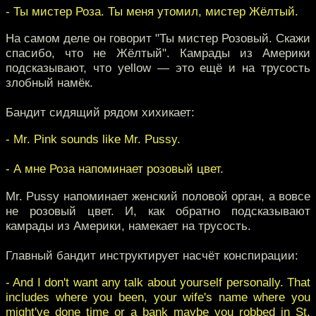
- Ты мистер Роза. Ты меня утомил, мистер Жёлтый.
На самом деле он говорит "Ты мистер Розовый. Скажи
спасибо, что не Жёлтый". Камрады из Америки
подсказывают, что yellow — это ещё и на трусость
злобный намёк.
Бандит сидящий рядом хихикает:
- Mr. Pink sounds like Mr. Pussy.
- А мне Роза напоминает розовый цвет.
Mr. Pussy напоминает женский половой орган, а вовсе
не розовый цвет. И, как обратно подсказывают
камрады из Америки, намекает на трусость.
Главный бандит инструктирует насчёт конспирации:
- And I don't want any talk about yourself personally. That
includes where you been, your wife's name where you
might've done time or a bank maybe you robbed in St.