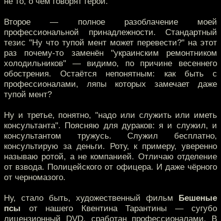
не то, о чём говорят герои.
Второе — полное разоблачение моей
профессиональной принадлежности. Стандартный
тезис "Ну что тупой мент может перевести?" на этот
раз почему-то заменён "украинским ремонтником
холодильников" — видимо, по причине весеннего
обострения. Остаётся непонятным: как быть с
профессионалами, ляпы которых замечает даже
тупой мент?
Ну и третье, понятно, "надо или служить или иметь
консультанта". Поясняю для дураков: я и служил, и
консультантом тружусь. Служил бесплатно,
консультирую за деньги. Роту, к примеру, уверенно
называю ротой, а не компанией. Отличаю отделение
от взвода. Полицейского от офицера. И даже чёрного
от черномазого.
Ну, стало быть, художественный фильм
Бешеные
псы
от нашего Квентина Тарантины — сугубо
лицензионный DVD, сработан профессионалами. В