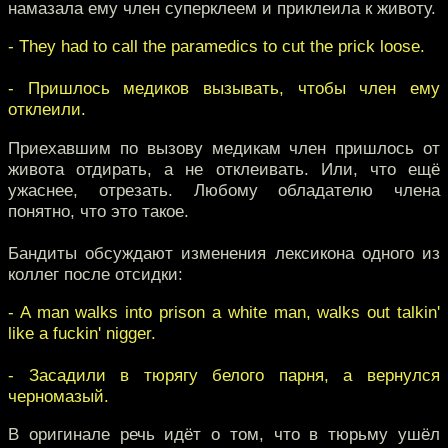
намазала ему член суперклеем и приклеила к животу.
- They had to call the paramedics to cut the prick loose.
- Пришлось медиков вызывать, чтобы член ему
отклеили.
Приехавшим по вызову медикам член пришлось от
живота отдирать, а не отклеивать. Или, что ещё
ужаснее, отрезать. Любому обладателю члена
понятно, что это такое.
Бандиты обсуждают изменения лексикона одного из
коллег после отсидки:
- A man walks into prison a white man, walks out talkin'
like a fuckin' nigger.
- Засадили в тюрягу белого парня, а вернулся
черномазый.
В оригинале речь идёт о том, что в тюрьму ушёл