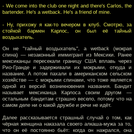
- We come into the club one night and there's Carlos, the
bartender. He's a wetback. He's a friend of mine.
- Ну, прихожу я как-то вечером в клуб. Смотрю, за
стойкой бармен Карлос, он был её тайный
воздыхатель.
Он не "тайный воздыхатель", а wetback (мокрая
спина) — незаконный иммигрант из Мексики. Ранее
мексиканцы пересекали границу США вплавь через
Рио-Гранде и задерживали их мокрыми, откуда и
название. А потом пахали в американском сельском
хозяйстве — с мокрыми спинами, что тоже является
одной из версий возникновения названия. Бандит
называет мексиканца Карлоса своим другом —
остальным бандитам страшно весело, потому что на
самом деле ни о какой дружбе и речи не идёт.
Далее рассказывается страшный случай о том, как
чёрная женщина наказала своего алкаша-мужа за то,
что он её постоянно бьёт: когда он нажрался, она