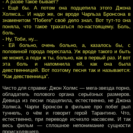
- А разве такое бывает?
- Ещё бы. А потом она подцепила этого Джона
Холмса... И надо же, он вроде Чарльза Бронсона в
знаменитом "Побеге" своё дело знал. Вот тут-то она
поняла, что такое трахаться по-настоящему. Боль,
боль.
- Ну, Тоби, ну...
- Ей больно, очень больно, а, казалось бы, с
половиной города переспала. Уж вроде такого и быть
не может, а поди ж ты, больно, как в первый раз. И вот
эта боль и напомнила ей, как она была
девственницей. Вот поэтому песня так и называется:
"Как девственница".
Чисто для справки: Джон Холмс — мега-звезда порно,
обладатель полового органа серьёзных размеров.
Девица из песни подцепила, естественно, не Джона
Холмса. Чарли Бронсон в фильме про побег рыл
туннель, о чём и говорит герой Тарантино. Что,
естественно, при переводе исчезло насовсем. И так
весь фильм — сплошное непонимание сущности
происходящего.