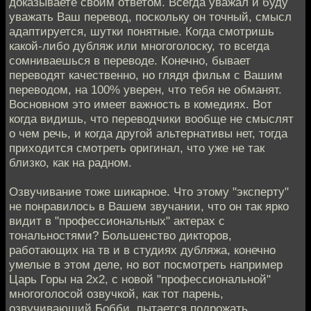
доказываете своим ответом. Всегда уважал и буду
уважать Ваш перевод, поскольку он точный, смысл
адаптируется, шутки понятные. Когда смотришь
какой-либо дубляж или многоголоску, то всегда
сомниваешься в переводе. Конечно, бывает
переводят качественно, но глядя фильм с Вашим
переводом, на 100% уверен, что тебя не обманят.
Восновном это имеет важность в комедиях. Вот
когда видишь, что переводчики вообще не смыслят
о чем речь, и когда другой альтернативы нет, тогда
приходится смотреть оригинал, что уже не так
близко, как на радном.
Озвучивание тоже шикарное. Что этому "эксперту"
не понравилось в Вашем звучании, что он так ярко
видит в "профессиональных" актерах с
тональностями? Большенство дикторов,
работающих на тв и в студиях дубляжа, конечно
умелые в этом деле, но вот посмотреть например
Царь Горы на 2х2, с новой "профессиональной"
многоголосой озвучкой, как тот парень,
озвучивающий Бобби, пытается подрожать