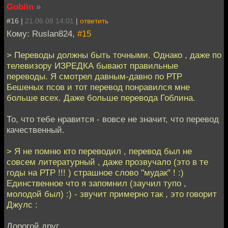
Goblin
»
#16 |
21.06.08 14:01
|
ответить
Кому: Ruslan824,
#15
> Переводы должны быть точными. Однако , даже по
телевизору ИЗРЕДКА бывают правильные
переводы. Я смотрел давным-давно по РТР
Бешеных псов и тот перевод понравился мне
больше всех. Даже больше перевода Гоблина.
То, что тебе нравится - вовсе не значит, что перевод
качественный.
> Я не помню кто переводил , перевод был не
совсем литературный , даже прозвучало (это в те
годы на РТР !!! ) страшное слово "мудак" ! :)
Единственное что я запомнил (заучил тупо ,
молодой был) :) - звучит примерно так , это говорит
Джулс :
Дорогой друг.