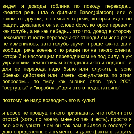
видел я доводы гоблина по поводу перевода...
каежтся речь шла о фильме Взвод(platoon) или о
каком-то другом, но смысл в речи, которая идет по
рации. докапался он за слово dove, которое перевели
как голубь, а не как лебедь... это что, довод в сторону
некомпетентности переводчика? отнюдь! смысла речи
не изменилось, зато голубь звучит проще как-то. да и
вообще, речь военных по рации полна такого сленга,
который и настоящим переводчикам не под силу, а уж
украинским ремонтникам холодильников и подавно! и
для ее перевода надо было или служить в зоне
боевых действий или иметь консультанта по этим
вопросам... по тмоу как знания слов "груз 200",
"вертушка" и "коробочка" для этого недостаточно!
поэтому не надо возводить его в культ!
я вовсе не прошуц никого признавать, что гоблин это
отстой (хотя, по моему мнению так и есть), просто я
все хочу узнать чем он так вам вбился в голову? я
даю определенные аргументы и даже факты в защиту