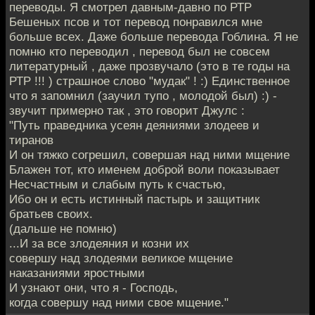
переводы. Я смотрел давным-давно по РТР
Бешеных псов и тот перевод понравился мне
больше всех. Даже больше перевода Гоблина. Я не
помню кто переводил , перевод был не совсем
литературный , даже прозвучало (это в те годы на
РТР !!! ) страшное слово "мудак" ! :) Единственное
что я запомнил (заучил тупо , молодой был) :) -
звучит примерно так , это говорит Джулс :
"Путь праведника усеян деяниями злодеев и
тиранов
И он тяжко согрешил, совершая над ними мщение
Блажен тот, кто именем доброй воли показывает
Несчастным и слабым путь к счастью,
Ибо он и есть истинный пастырь и защитник
братьев своих.
(дальше не помню)
...И за все злодеяния и козни их
совершу над злодеями великое мщение
наказаниями яростными
И узнают они, что я - Господь,
когда совершу над ними свое мщение."