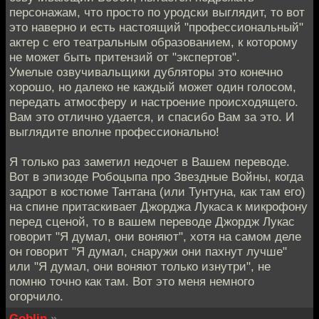
персонажам, что просто по уродски выглядит, то вот
это наверно и есть настоящий "профессиональный"
актер с его театральным образованием, к которому
не может быть притензий от "экспертов".
Умелые озвучивальщики дубляторы это конечно
хорошо, но далеко не каждый может один голосом,
передать атмосферу и настроение происходящего.
Вам это отлично удается, и спасибо Вам за это. И
выглядите вполне профессионально!
Я только раз заметил недочет в Вашем переводе.
Вот в эпизоде Робоцыпа про Звездные Войны, когда
задрот в костюме Тантана (или Тунтуна, как там его)
на спине притаскивает Джорджа Лукаса к микрофону
перед сценой, то в вашем переводе Джордж Лукас
говорит "Я думал, они воняют", хотя на самом деле
он говорит "Я думал, снаружи они пахнут лучше"
или "Я думал, они воняют только изнутри", не
помню точно как там. Вот это меня немного
огорчило.
Goblin
»