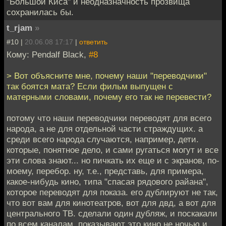
"Большой Киса" и неодназначность прозвища
сохранилась бы.
t_rjam
»
#10 |
20.06.08 17:17
|
ответить
Кому: Pendalf Black,
#8
> Вот объясните мне, почему наши "переводчики"
так боятся мата? Если фильм выпущен с
матерными словами, почему его так не перевести?
потому что наши переводчики переводят для всего
народа, а не для отдельной части страждущих. а
среди всего народа случаются, например, дети.
которые, понятное дело, и сами ругаться могут и все
эти слова знают... но пичкать их еще и с экранов, по-
моему, перебор. ну, т.е., представь, для примера,
какое-нибудь кино, типа "спасая рядового райана",
которое переводят для показа. его дублируют не так,
что вот вам для кинотеатров, вот для двд, а вот для
центрального ТВ. сделали один дубляж, и поскакали
по всем каналам. показывают это кино не ночью и