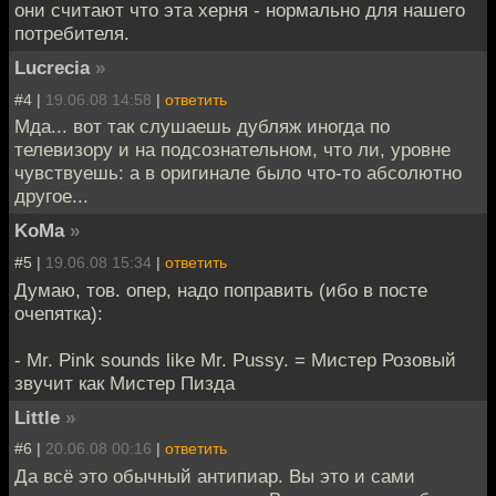
они считают что эта херня - нормально для нашего
потребителя.
Lucrecia
»
#4 |
19.06.08 14:58
|
ответить
Мда... вот так слушаешь дубляж иногда по
телевизору и на подсознательном, что ли, уровне
чувствуешь: а в оригинале было что-то абсолютно
другое...
KoMa
»
#5 |
19.06.08 15:34
|
ответить
Думаю, тов. опер, надо поправить (ибо в посте
очепятка):
- Mr. Pink sounds like Mr. Pussy. = Мистер Розовый
звучит как Мистер Пизда
Little
»
#6 |
20.06.08 00:16
|
ответить
Да всё это обычный антипиар. Вы это и сами