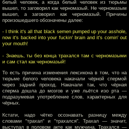
белый человек, а когда белый человек из тюрьмы
вышел, то заговорил как черномазый. Не черномазым
вышел, а заговорил как черномазый. Причины
произошедшего обозначены далее:
- I think it's all that black semen pumped up your asshole,
now it's backed into your fuckin' brain and it's comin' out
your mouth!
- Знаешь, ты без конца трахался там с черномазыми
и сам стал как черномазый!
То есть причина изменения лексикона в том, что на
тюрьме белого человека накачали чёрной спермой
через задний проход. Накачали так, что чёрная
сперма дошла до мозгов и уже льётся изо рта —
подразумевая употребление слов, характерных для
чёрных.
Кстати, надо чётко осознавать разницу между
словами "трахал" и "трахался". Трахал — значит,
выступал в половом акте как мужчина. Трахался —