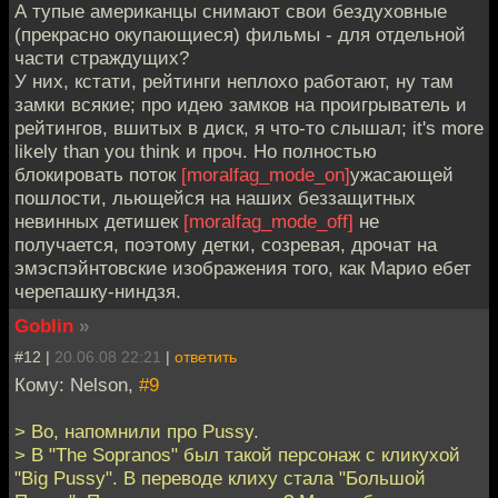
А тупые американцы снимают свои бездуховные
(прекрасно окупающиеся) фильмы - для отдельной
части страждущих?
У них, кстати, рейтинги неплохо работают, ну там
замки всякие; про идею замков на проигрыватель и
рейтингов, вшитых в диск, я что-то слышал; it's more
likely than you think и проч. Но полностью
блокировать поток
[moralfag_mode_on]
ужасающей
пошлости, льющейся на наших беззащитных
невинных детишек
[moralfag_mode_off]
не
получается, поэтому детки, созревая, дрочат на
эмэспэйнтовские изображения того, как Марио ебет
черепашку-ниндзя.
Goblin
»
#12 |
20.06.08 22:21
|
ответить
Кому: Nelson,
#9
> Во, напомнили про Pussy.
> В "The Sopranos" был такой персонаж с кликухой
"Big Pussy". В переводе клиху стала "Большой