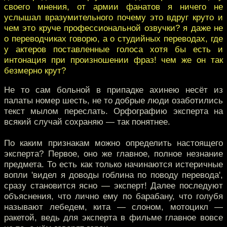
своего мнения, от армии фанатов я ничего не
услышал вразумительного почему это вдруг круто и
чем это круче профессиональной озвучки? я даже не
о переводчиках говорю, а о студийных переводах, где
у актеров поставленные голоса хотя бы есть и
интонация при произношении фраз! чем же он так
безмерно крут?
Не то сам больной в припадке ахинею несёт из
палаты номер шесть, не то добрые люди озаботились
текст мылом переслать. Орфографию эксперта на
всякий случай сохраняю — так понятнее.
По каким признакам можно определить настоящего
эксперта? Первое, оно же главное, полное незнание
предмета. То есть как только начинаются истеричные
вопли 'видел я доводы гоблина по поводу перевода',
сразу становится ясно — эксперт! Далее последуют
объяснения, что лично ему по барабану, что голубя
называют лебедем, кита — слоном, мотоцикл —
ракетой, ведь для эксперта в фильме главное вовсе