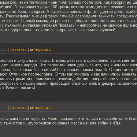
помогало, но не лётчикам - они пили только после боя. Как говорил ас Е
лётчик". У выпившего даже 100 грамм нехило замедляется реакция и его 
ко после боёв, вечером. А наземные войска и флот - другое дело, особе
ть. Рассказывал мне дед такой случай: освободили танкисты соседнее с
самогоном. Пьяный командир решил освободить ещё одно село и ночью, 
 с пьяными экипажами поехал "воевать" - напоролись на минное поле в
ного подорвались - начали за задравие, а закончили заупокой.
|
ответить
|
цитировать
12:17
ильная и актуальная книга. В моем детстве, к сожалению, таких книг не 
 для нашего народа. Что пережили наши деды, за что, как и чем они вое
 война. Насколько было сильнО остервение наших людей. От многого де
ют. Отличное послесловие. О том как учились и как научились воевать.
учились (грамотное применение, взаимодействие, оперативное управление и
скоростью с нашей земли, превращая опытных вояк в деморализованное 
рш. Вечная память!
|
ответить
|
цитировать
12:27
гое страшно и интересно. Меня поразило, что только в истребителях б
 у танкистов и штурмовиков основная масса начала войну в 43м.