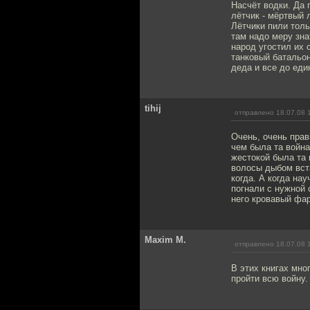
Насчёт водки. Да 
лётчик - мёртвый 
Лётчики пили толь
там надо меру зна
народ угостил их 
танковый батальон
деда и все до еди
tihij
отправлено 18.07.08 
Очень, очень прав
чем была та война
жестокой была та
волосы дыбом вста
когда. А когда на
погнали с нужной 
него кровавый фа
Maxim M.
отправлено 18.07.08 
В этих книгах мно
пройти всю войну.