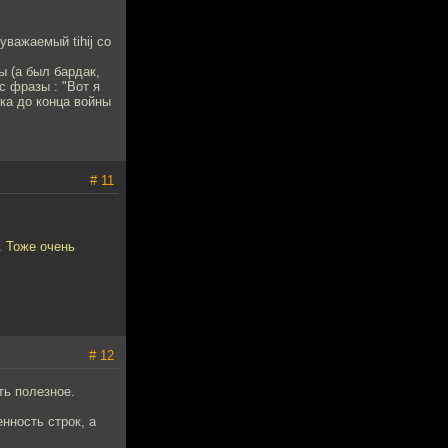
важаемый tihij со
ы (а был бардак,
с фразы : "Вот я
ска до конца войны
# 11
. Тоже очень
# 12
ть полезное.
нность строк, а