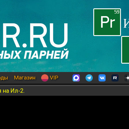
оды
Магазин
VIP
 на Ил-2.