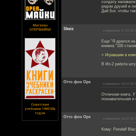
солдату наливали
рядом друзей и ле
Дай Бог, чтобы та
Магазин
Skeiz
ОПЕРМАЙКИ
отправлено 17.07.08 
Еще "Я дрался на 
книжка "100 стали
> Игравшим в ком
В Ил-2 работа шту
Отто фон Орк
отправлено 18.07.08 
Отличная книга. У
познавательная и 
Советские
учебники 1940-50х
годов
Отто фон Орк
отправлено 18.07.08 
Кому: Pendalf Bla