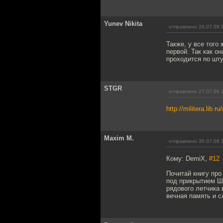
Yunev Nikita
отправлено 26.07.08 
Также, у все того
первой. Так как о
проходится по шту
STGR
отправлено 27.07.08 
http://militera.lib.
Maxim M.
отправлено 30.07.08 
Кому: DemiX,
#12
Почитай книгу про
под прикрытием Ш
рядового летчика 
вечная память и с