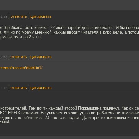
|
ответить
|
цитировать
01:48
 же Драбкина, есть книжка "22 июня черный день календаря". Я бы посов
на, лично по моему мнению*, как-бы вводит читателя в курс дела, а пото
рмовикам и по-2 и т.п.
|
ответить
|
цитировать
22:53
ru/memo/russian/drabkin1/
|
ответить
|
цитировать
12:12
 истребителей. Там почти каждый второй Покрышкина помянул. Как он се
ЕСТЕРЫХ ведомых. Не умаляет его заслуг, но истребители не тем заним
видишь счет сбитым за 20 - вот это подвиг. Да и просто выжившим и павш
лава!