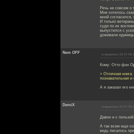
Речь не совсем о 
Мне хотелось сказ
мной согласился, 
И только ветераны
судя по их воспом
выпустился с уско
доживали единицы
Nem OFF
отправлено 24.07.08 
Кому: Отто фон О
> Отличная книга.
познавательная и 
А я заказал его кн
DemiX
отправлено 24.07.08 
Давно и с пользой
А так всем еще с
ведь писалось при