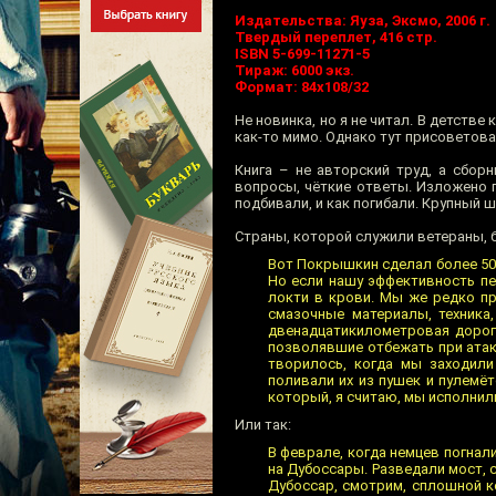
Издательства: Яуза, Эксмо, 2006 г.
Твердый переплет, 416 стр.
ISBN 5-699-11271-5
Тираж: 6000 экз.
Формат: 84x108/32
Не новинка, но я не читал. В детстве
как-то мимо. Однако тут присоветова
Книга – не авторский труд, а сбор
вопросы, чёткие ответы. Изложено пр
подбивали, и как погибали. Крупный 
Страны, которой служили ветераны, б
Вот Покрышкин сделал более 500
Но если нашу эффективность пер
локти в крови. Мы же редко пр
смазочные материалы, техника
двенадцатикилометровая дорог
позволявшие отбежать при атаке
творилось, когда мы заходили
поливали их из пушек и пулемё
который, я считаю, мы исполнили 
Или так:
В феврале, когда немцев погнал
на Дубоссары. Разведали мост, 
Дубоссар, смотрим, сплошной ко