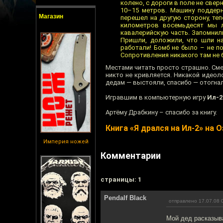
колено, с дороги в поле не све
10–15 метров. Машину поддерну
Магазин
перешел на другую сторону, те
километров восемьдесят мы л
кавалерийскую часть. Запомнили
Пришли, доложили, что шли на
работали! Бомб не было – не по
Сопротивления никакого там не б
Местами читать просто страшно. Смер
никто не кривляется. Никакой идеол
дедам — выстояли, спасибо — отогнал
Игравшим в компьютерную игру
Ил-2
Артёму Драбкину – спасибо за книгу.
Книга «Я дрался на Ил-2» на 
Империя ножей
Комментарии
cтраницы: 1
Pendalf Black
отправлено 17.07.08 
Мой дед расказыва