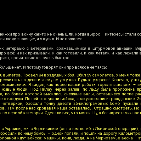
 книжки про войну как-то не очень шли, когда вырос – интересы стали с
ли люди знающие, и я купил. И не пожалел.
ник интервью с ветеранами, сражавшимися в штурмовой авиации. В
о всё: и как призывали, и как готовили, и как летали, и как лежали в
шрифт, прочитывается очень быстро.
ольше нет. И потому говорят они про всякое не таясь:
 вылетов. Провел 84 воздушных боя. Сбил 59 самолетов. У меня тоже
есчитать на деньги я ему не уступлю. Будьте уверены! Конечно, у ш
омахивались. Я видел, как после нашей работы горели эшелоны – и
, живые люди. Под Пилау, через залив, по льду была проложена пр
а, по бокам которой высились снежные валы, оставшиеся после рас
 с воздуха. По ней отступали войска, эвакуировались гражданские. Эт
 четверкой, бросали тонну двести 25-килограмовых бомб, пускали
тов. Там после нас кровавая каша оставалась. Страшно смотреть. Но 
по первой категории. Сделали все, что могли. Ну, а бог «крестами» нас 
и с Украины, мы с Веревкиным (он потом погиб в Львовской операции),
сбросили по нему бомбы – одной попали, и пошли на дорогу. Километро
лонной идут войска: машины, кони, люди. А на Черноземье весна – э