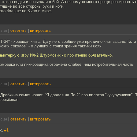
 стакан водки и посылали в бой. А пьяному немного проще реагировать
тящие во все стороны руки и ноги.
кого больше не было в мире.
|
ответить
|
цитировать
17:18
Т-34" - хорошая книга. Да у него вообще уже прилично книг вышло. Кст
нских соколов" - о лучших с точки зрения тактики боях.
пьютерную игру Ил-2 Штурмовик - к прочтению обязательно.
рмовика или пикировщика отражена слабее, чем истребительная часть.
|
ответить
|
цитировать
00:18
 Драбкина самая новая: "Я дрался на По-2" про пилотов "кукурузников". 
серьёзная.
|
ответить
|
цитировать
00:26
ck,
#1