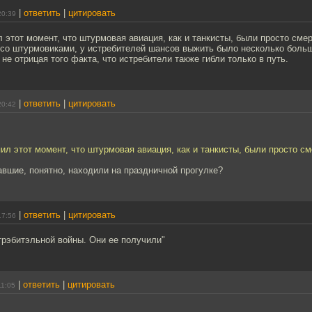
|
ответить
|
цитировать
20:39
 этот момент, что штурмовая авиация, как и танкисты, были просто сме
 со штурмовиками, у истребителей шансов выжить было несколько боль
 не отрицая того факта, что истребители также гибли только в путь.
|
ответить
|
цитировать
20:42
ил этот момент, что штурмовая авиация, как и танкисты, были просто с
вшие, понятно, находили на праздничной прогулке?
|
ответить
|
цитировать
17:56
трэбитэльной войны. Они ее получили"
|
ответить
|
цитировать
11:05