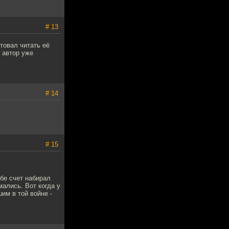
# 13
етовал читать её
м автор уже
# 14
# 15
бе счет набирал
ались. Вот когда у
им в той войне -