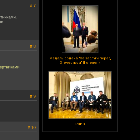
# 7
ртниками.
ше.
# 8
Медаль ордена "За заслуги перед
Отечеством" II степени
мертниками.
# 9
РВИО
# 10