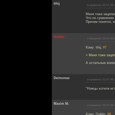
tihij
отправлено 20.07.08 
Меня тоже зацепил
Что по сравнению
Причем понятно, и
Goblin
отправлено 20.07.08 
Кому: tihij,
#7
> Меня тоже зацеп
А остальные воева
Deimonax
отправлено 22.07.08 
"Нэмцы хотели ис
Maxim M.
отправлено 24.07.08 
Кому: Goblin,
#8