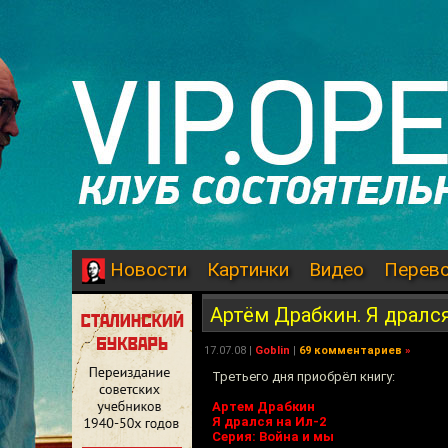
Картинки
Видео
Перев
Новости
Артём Драбкин. Я дрался
17.07.08
|
Goblin
|
69 комментариев
»
Третьего дня приобрёл книгу:
Артем Драбкин
Я дрался на Ил-2
Серия: Война и мы