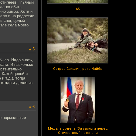
встигнеев: "пьяный
легко сбить.
65
нно зимой. Хотя и
ело и на радостях
в снег, целый
озле села моего
# 5
было. Надо знать,
вали. И насколько
йствительно
Остров Сахалин, река Найба
 Какой ценой и
 т.д.), тогда
стадо и делая из
# 6
ыло нормальным
Медаль ордена "За заслуги перед
Отечеством" II степени