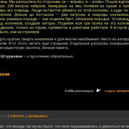
рнешь. Мы разошлись по сторонам, он — вправо, я — влево. Пошли вдол
л, 200 метров набрали, пикируешь на них, поливая из пушек и пул
перь его очередь. Люди пытаются убежать из этой колонны, а куда ты
етели. Дошли до Котовска — уже патроны и снаряды кончались
сь раненые лошади — они подняли бунт, оборвали поводья. 10 секунд
д колонной, создали заторы. Подняли все три полка на эту колон
двезли, только из пушек, пулеметов и ракетами работали. Я второй 
ыло, они не стреляли.
ть кругом, смерть внезапная и для многих неизбежная. Никто из ветер
огии. И от этого читать ещё страшнее. Отдельные рассказы совершенн
и нацистскую сволочь. Вечная память.
 Штурмовик
— к прочтению обязательно.
Озоне
Goblin рекомендует
создать интерне
|
ответить
|
цитировать
09:28
л, что иногда так жутко было, что ноги подкашивались и двигаться не мо