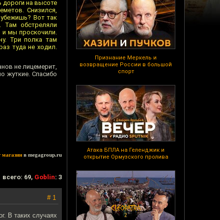
ь дороги на высоте
еметов. Снизился,
 убежишь? Вот так
. Там обстреляли
, и мы проскочили.
ну. Три полка там
раз туда не ходил.
Признание Меркель и
возвращение России в большой
анов не лицемерит,
спорт
о жуткие. Спасибо
Атака БПЛА на Геленджик и
т магазин
в megagroup.ru
открытие Ормузского пролива
всего: 69,
Goblin
: 3
# 1
г. В таких случаях