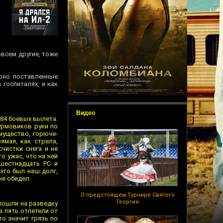
овсем другие, тоже
ерно поставленные
 госпиталях, и как
Видео
 84 боевых вылета.
турмовиков руки по
мущество, горюче-
ямая, как стрела,
чистки снега и не
о ужас, что на ней
 шестнадцать РС и
это был наш долг,
не обидел.
О предстоящем Турнире Святого
Георгия
 пошли на разведку
в пять отлетели от
то значит грязь по