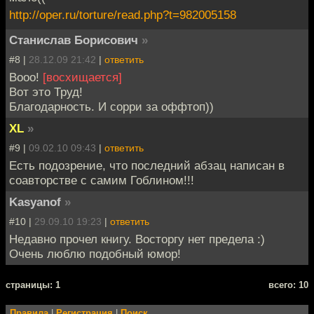
http://oper.ru/torture/read.php?t=982005158
Станислав Борисович
»
#8 |
28.12.09 21:42
|
ответить
Вооо!
[восхищается]
Вот это Труд!
Благодарность. И сорри за оффтоп))
XL
»
#9 |
09.02.10 09:43
|
ответить
Есть подозрение, что последний абзац написан в
соавторстве с самим Гоблином!!!
Kasyanof
»
#10 |
29.09.10 19:23
|
ответить
Недавно прочел книгу. Восторгу нет предела :)
Очень люблю подобный юмор!
cтраницы: 1
всего: 10
Правила
|
Регистрация
|
Поиск