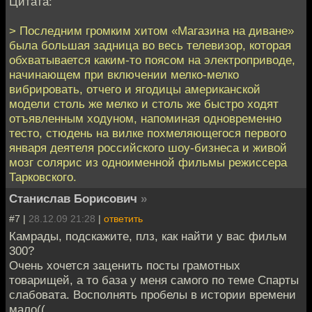
Цитата:
> Последним громким хитом «Магазина на диване»
была большая задница во весь телевизор, которая
обхватывается каким-то поясом на электроприводе,
начинающем при включении мелко-мелко
вибрировать, отчего и ягодицы американской
модели столь же мелко и столь же быстро ходят
отъявленным ходуном, напоминая одновременно
тесто, стюдень на вилке похмеляющегося первого
января деятеля российского шоу-бизнеса и живой
мозг солярис из одноименной фильмы режиссера
Тарковского.
Станислав Борисович
»
#7 |
28.12.09 21:28
|
ответить
Камрады, подскажите, плз, как найти у вас фильм
300?
Очень хочется заценить посты грамотных
товарищей, а то база у меня самого по теме Спарты
слабовата. Восполнять пробелы в истории времени
мало((