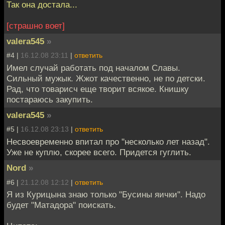
Так она достала...
[страшно воет]
valera545
»
#4 |
16.12.08 23:11
|
ответить
Имел случай работать под началом Славы.
Сильный мужык. Жжот качественно, не по детски.
Рад, что товарисч еще творит всякое. Книшку
постараюсь закупить.
valera545
»
#5 |
16.12.08 23:13
|
ответить
Несвоевременно впитал про "несколько лет назад".
Уже не куплю, скорее всего. Придется гуглить.
Nord
»
#6 |
21.12.08 12:12
|
ответить
Я из Курицына знаю только "Бусины яички". Надо
будет "Матадора" поискать.