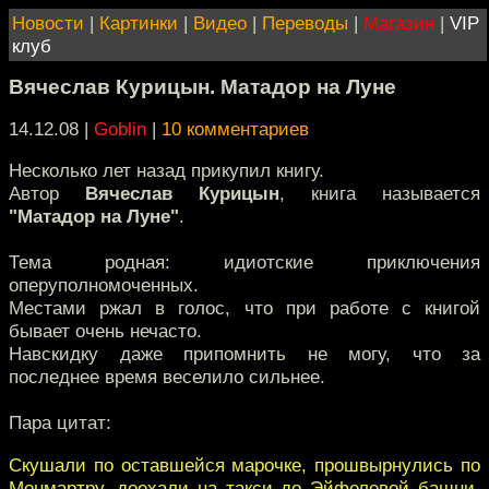
Новости
|
Картинки
|
Видео
|
Переводы
|
Магазин
|
VIP
клуб
Вячеслав Курицын. Матадор на Луне
14.12.08 |
Goblin
|
10 комментариев
Несколько лет назад прикупил книгу.
Автор
Вячеслав Курицын
, книга называется
"Матадор на Луне"
.
Тема родная: идиотские приключения
оперуполномоченных.
Местами ржал в голос, что при работе с книгой
бывает очень нечасто.
Навскидку даже припомнить не могу, что за
последнее время веселило сильнее.
Пара цитат:
Скушали по оставшейся марочке, прошвырнулись по
Монмартру, доехали на такси до Эйфелевой башни.