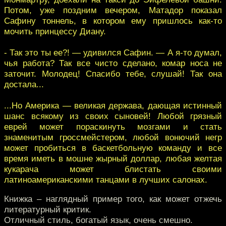
Потом, уже поздним вечером, Матадор показал
Сафину тоннель, в котором ему пришлось как-то
мочить принцессу Диану.
- Так это ты ее?! — удивился Сафин. — А я-то думал,
чья работа? Так все чисто сделано, комар носа не
заточит. Молодец! Спасибо тебе, слушай! Так она
достала...
...Но Америка — великая держава, дающая истинный
шанс всякому из своих сыновей! Любой грязный
еврей может пораскинуть мозгами и стать
знаменитым гроссмейстером, любой вонючий негр
может пробиться в баскетбольную команду и все
время иметь в мошне жырный доллар, любая желтая
кукарача может блистать своими
латиноамериканскими танцами в лучших салонах.
Книжка – наглядный пример того, как может отжечь
литературный критик.
Отличный стиль, богатый язык, очень смешно.