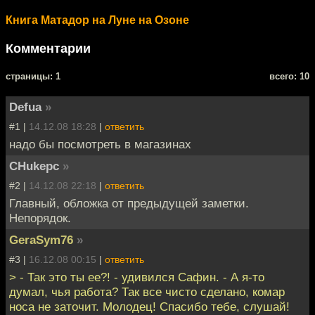
Книга Матадор на Луне на Озоне
Комментарии
cтраницы: 1
всего: 10
Defua
»
#1 |
14.12.08 18:28
|
ответить
надо бы посмотреть в магазинах
CHukepc
»
#2 |
14.12.08 22:18
|
ответить
Главный, обложка от предыдущей заметки.
Непорядок.
GeraSym76
»
#3 |
16.12.08 00:15
|
ответить
> - Так это ты ее?! - удивился Сафин. - А я-то
думал, чья работа? Так все чисто сделано, комар
носа не заточит. Молодец! Спасибо тебе, слушай!