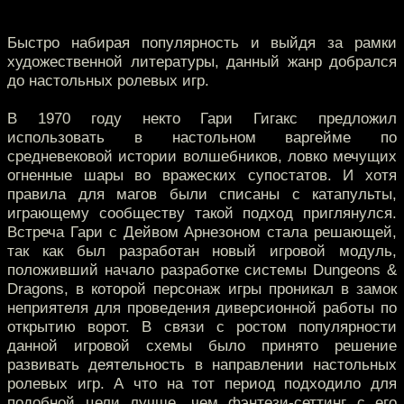
Быстро набирая популярность и выйдя за рамки
художественной литературы, данный жанр добрался
до настольных ролевых игр.
В 1970 году некто Гари Гигакс предложил
использовать в настольном варгейме по
средневековой истории волшебников, ловко мечущих
огненные шары во вражеских супостатов. И хотя
правила для магов были списаны с катапульты,
играющему сообществу такой подход приглянулся.
Встреча Гари с Дейвом Арнезоном стала решающей,
так как был разработан новый игровой модуль,
положивший начало разработке системы Dungeons &
Dragons, в которой персонаж игры проникал в замок
неприятеля для проведения диверсионной работы по
открытию ворот. В связи с ростом популярности
данной игровой схемы было принято решение
развивать деятельность в направлении настольных
ролевых игр. А что на тот период подходило для
подобной цели лучше, чем фэнтези-сеттинг с его