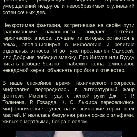
умерщвлений недругов и невообразимых огуливаний
сотен сочных дев.
Неукротимая фантазия, встретившая на своём пути
графоманские наклонности, рождает коктейль
героических эпосов, лучшие из которых остаются в
веках, эволюционируя в мифологию и религию
отдельных этносов. И вот уже прославлен Одиссей,
или Добрыня победил змеюку. Про Иисуса или Будду
писать вообще боязно – набежит толпа комиссаров
неведомой херни, объяснять про бога и отечество.
В наше спокойное время технического прогресса
мифология переродилась в литературный жанр
фэнтези. Именно туда с легкой руки Дж. Р. Р.
Толкиена, Р. Говарда, К. С. Льюиса переселились
мифологические существа и эпические герои всех
мастей. И началась безумная резня орков с эльфами,
живых с мертвыми, бобра с ослом.