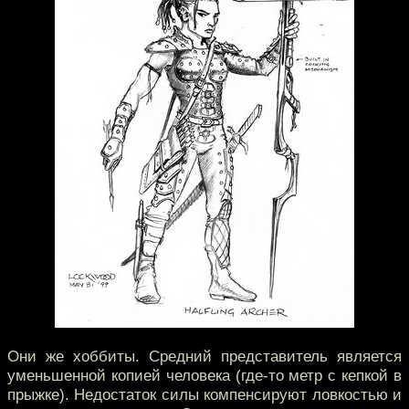
Они же хоббиты. Средний представитель является
уменьшенной копией человека (где-то метр с кепкой в
прыжке). Недостаток силы компенсируют ловкостью и