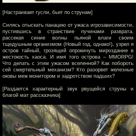
[Настраивает гусли, бьет по струнам]
Силясь отыскать панацею от ужаса игрозависимости,
пустившись в странствие пучинами разврата,
рассекая синие волны пьяной влаги своим
тщедушным организмом (Новый год, однако!), узрел я
остров тайный, грозящий опрокинуть мироздание в
жестокость хаоса. И имя того острова – MMORPG!
Что делать с этим ужасом вселенной? Как побороть
сей смертельный механизм? Кто разорвет железные
оковы меж монитором и задротством падших?
[Раздается характерный звук рвущейся струны и
благой мат рассказчика]