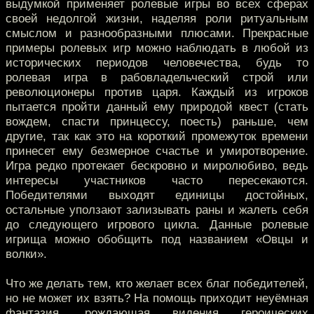
выдумкой применяет ролевые игры во всех сферах
своей недолгой жизни, наделяя роли ритуальным
смыслом и разнообразными плюсами. Прекрасные
примеры ролевых игр можно наблюдать в любой из
исторических периодов человечества, будь то
ролевая игра в рабовладельческий строй или
революционеры против царя. Каждый из игроков
пытается пройти данный ему природой квест (стать
вождем, спасти принцессу, поесть) раньше, чем
другие, так как это на короткий промежуток времени
принесет ему безмерное счастье и умиротворение.
Игра редко протекает бескровно и миролюбиво, ведь
интересы участников часто пересекаются.
Победителями выходят единицы достойных,
остальные уползают зализывать раны и жалеть себя
до следующего игрового цикла. Данные ролевые
игрища можно обобщить под названием «Овцы и
волки».
Что же делать тем, кто желает всех благ победителей,
но не может их взять? На помощь приходит неуёмная
фантазия, рождающая видения героических