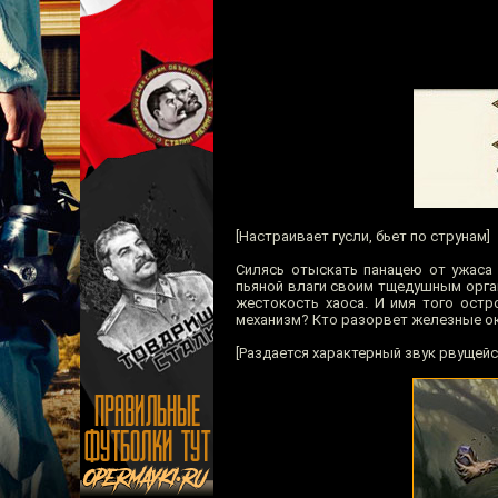
[Настраивает гусли, бьет по струнам]
Силясь отыскать панацею от ужаса 
пьяной влаги своим тщедушным орган
жестокость хаоса. И имя того ост
механизм? Кто разорвет железные о
[Раздается характерный звук рвущейс