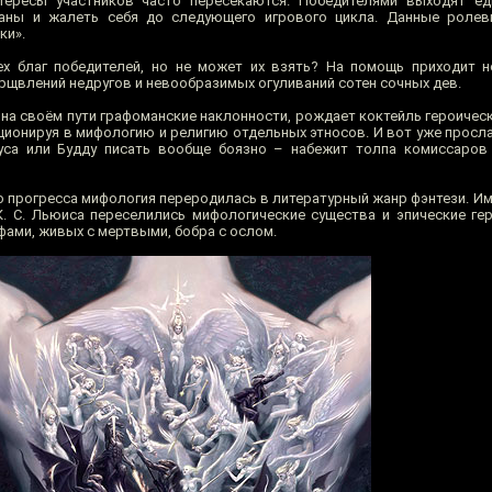
тересы участников часто пересекаются. Победителями выходят ед
аны и жалеть себя до следующего игрового цикла. Данные роле
ки».
х благ победителей, но не может их взять? На помощь приходит н
щвлений недругов и невообразимых огуливаний сотен сочных дев.
на своём пути графоманские наклонности, рождает коктейль героическ
ционируя в мифологию и религию отдельных этносов. И вот уже просла
са или Будду писать вообще боязно – набежит толпа комиссаров 
о прогресса мифология переродилась в литературный жанр фэнтези. Им
, К. С. Льюиса переселились мифологические существа и эпические ге
фами, живых с мертвыми, бобра с ослом.