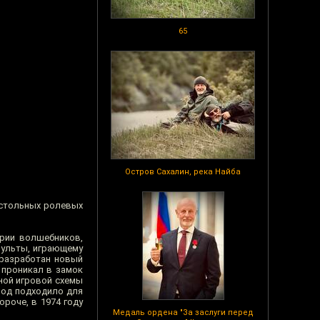
65
Остров Сахалин, река Найба
астольных ролевых
ории волшебников,
пульты, играющему
 разработан новый
 проникал в замок
ной игровой схемы
иод подходило для
роче, в 1974 году
Медаль ордена "За заслуги перед