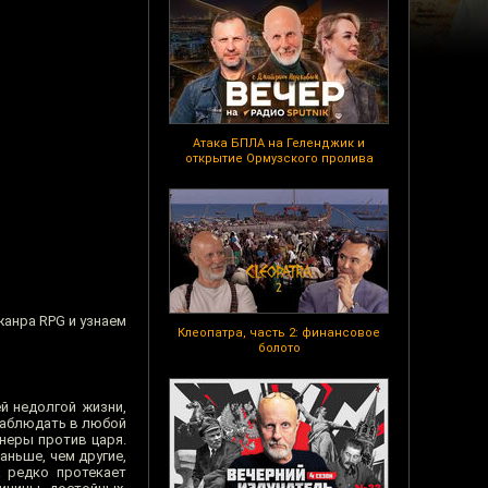
Атака БПЛА на Геленджик и
открытие Ормузского пролива
жанра RPG и узнаем
Клеопатра, часть 2: финансовое
болото
й недолгой жизни,
наблюдать в любой
неры против царя.
аньше, чем другие,
а редко протекает