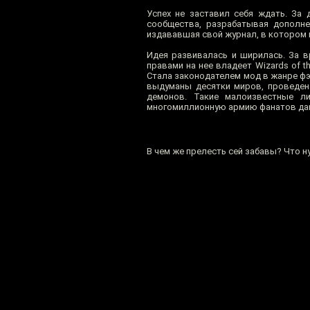
Успех не заставил себя ждать. За
сообщества, разрабатывая дополне
издававшая свой журнал, в котором 
Идея развивалась и ширилась. За в
правами на нее владеет Wizards of t
Стала законодателем мод в жанре фэ
выдуманы десятки миров, проведен
демонов. Такие малоизвестные ли
многомиллионную армию фанатов дан
В чем же прелесть сей забавы? Что 