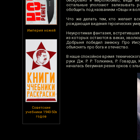
бескровно и миролюбиво, ведь ин
остальные уползают зализывать р
обобщить под названием «Овцы и вол
Что же делать тем, кто желает все
рождающая видения героических умер
Империя ножей
Неукротимая фантазия, встретившая 
из которых остаются в веках, эволю
Добрыня победил змеюку. Про Иису
объяснять про бога и отечество.
В наше спокойное время техническог
руки Дж. Р. Р. Толкиена, Р. Говарда
началась безумная резня орков с эль
Советские
учебники 1940-50х
годов