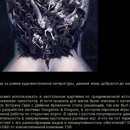
дя за рамки художественной литературы, данный жанр добрался до н
дложил использовать в настольном варгейме по средневековой ист
ажеских супостатов. И хотя правила для магов были списаны с ката
ся. Встреча Гари с Дейвом Арнезоном стала решающей, так как был
 разработке системы Dungeons & Dragons, в которой персонаж игры
онной работы по открытию ворот. В связи с ростом популярности дан
ятельность в направлении настольных ролевых игр. А что на тот пер
еттинг с его разнообразием видов и незамутнённостью обитателей? Ко
л D&D от новоиспеченной компании TSR.