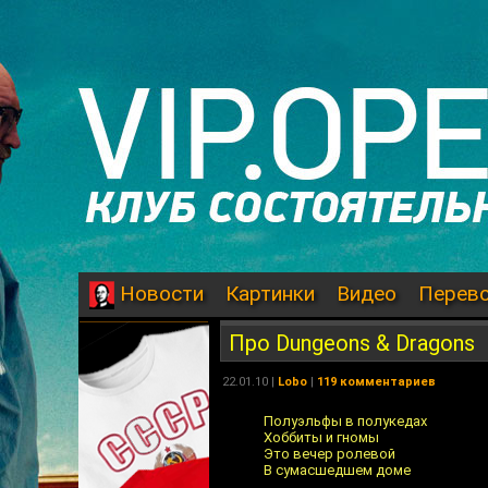
Картинки
Видео
Перев
Новости
Про Dungeons & Dragons
22.01.10
|
Lobo
|
119 комментариев
Полуэльфы в полукедах
Хоббиты и гномы
Это вечер ролевой
В сумасшедшем доме