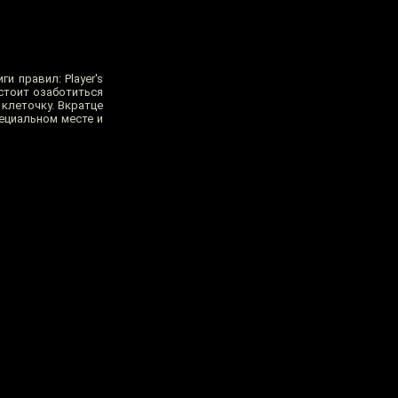
и правил: Player's
 стоит озаботиться
клеточку. Вкратце
ециальном месте и