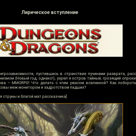
Лирическое вступление
игрозависимости, пустившись в странствие пучинами разврата, рас
измом (Новый год, однако!), узрел я остров тайный, грозящий опроки
рова – MMORPG! Что делать с этим ужасом вселенной? Как поборот
ковы меж монитором и задротством падших?
я струны и благой мат рассказчика]