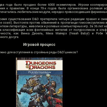
 два года было продано более 6000 экземпляров. Игроки кооперир
ния к правилам. В конце 70-х годов была организована ролевая а
печатались любительские модули, нередко превосходившие фирменные
ремя существования D&D претерпела четыре редакции правил и смен
he coast). Выстояла против обвинений в пропаганде гомосексуализма и
нтези-литературы, живописи и ролевых компьютерных игр. За 36 лет н
а классификация всех фэнтезийных жителей от полуросликов и эль
чности, как Винка Дизель, Миха Майерз (Yeaah Baby!) и Роби 
ного досуга.
Игровой процесс
нужно для вступления в стройные ряды D&D’шников?