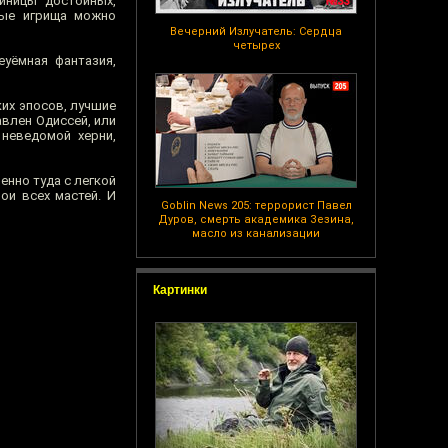
иницы достойных,
вые игрища можно
Вечерний Излучатель: Сердца
четырех
еуёмная фантазия,
их эпосов, лучшие
влен Одиссей, или
неведомой херни,
енно туда с легкой
рои всех мастей. И
Goblin News 205: террорист Павел
Дуров, смерть академика Зезина,
масло из канализации
Картинки