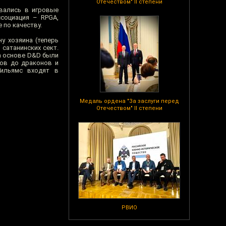
Отечеством" II степени
овались в игровые
ссоциация – RPGA,
 по качеству.
у хозяина (теперь
 сатанинских сект.
а основе D&D были
фов до драконов и
Уильямс входят в
Медаль ордена "За заслуги перед
Отечеством" II степени
РВИО