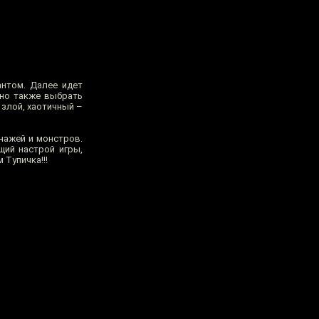
антом. Далее идет
жно также выбрать
 злой, хаотичный –
нажей и монстров.
щий настрой игры,
 Тупичка!!!