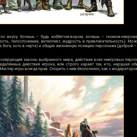
по вкусу. Хочешь – будь хоббитом-вором, хочешь – гномом-некром
кость, телосложение, интеллект, мудрость и привлекательность). Мо
в бога, хоть в черта) и общую жизненную позицию персонажа (добрый –
ролирующий законы выбранного мира, действия всех неигровых персо
еделённые действия игрока, или строго карает тех, кто, нарушая об
Мастер игры всегда прав. Спорить с ним бесполезно, как с модератором