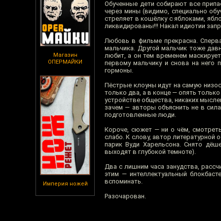
Обученные дети собирают все припас
через мины (видимо, специально обу
стреляет в кошёлку с яблоками, ябл
ликвидированы!!! Накал идиотии зап
Любовь в фильме прекрасна. Сперва
мальчика. Другой мальчик тоже давн
Магазин
любит, а он тем временем маскирует
ОПЕРМАЙКИ
первому мальчику и снова на него 
гормоны.
Пёстрые клоуны идут на самую низос
только два, а в конце — опять тольк
устройстве общества, никаких мыслей
зачем — авторы объяснить не в сила
подготовленные люди.
Короче, сюжет — ни о чём, смотрет
слабо. К слову, автор литературной 
парик Вуди Харельсона. Снято дёше
выходят в глубокой темноте).
Два с лишним часа занудства, рассч
этим — интеллектуальный блокбасте
вспоминать.
Империя ножей
Разочарован.