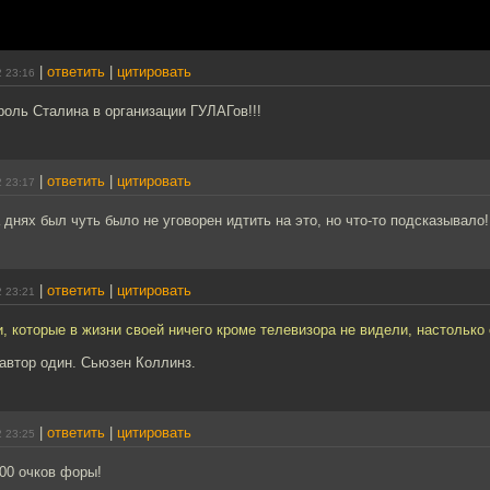
|
ответить
|
цитировать
2 23:16
роль Сталина в организации ГУЛАГов!!!
|
ответить
|
цитировать
2 23:17
 днях был чуть было не уговорен идтить на это, но что-то подсказывало! 
|
ответить
|
цитировать
2 23:21
, которые в жизни своей ничего кроме телевизора не видели, настолько 
 автор один. Сьюзен Коллинз.
|
ответить
|
цитировать
2 23:25
100 очков форы!