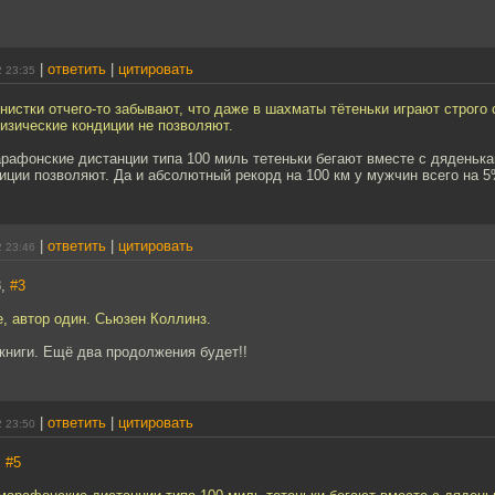
|
ответить
|
цитировать
2 23:35
стки отчего-то забывают, что даже в шахматы тётеньки играют строго с
зические кондиции не позволяют.
рафонские дистанции типа 100 миль тетеньки бегают вместе с дяденька
иции позволяют. Да и абсолютный рекорд на 100 км у мужчин всего на 
|
ответить
|
цитировать
2 23:46
8,
#3
е, автор один. Сьюзен Коллинз.
 книги. Ещё два продолжения будет!!
|
ответить
|
цитировать
2 23:50
,
#5