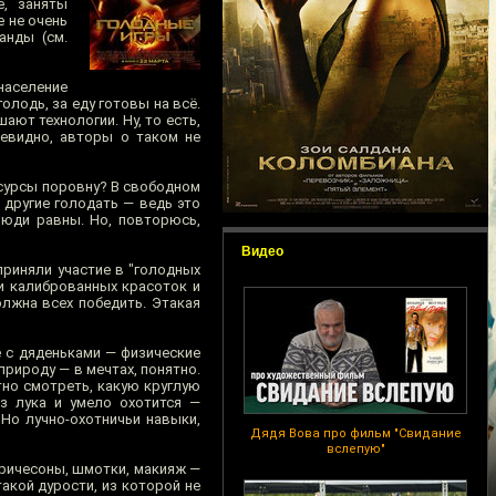
, заняты
е не очень
анды (см.
население
олодь, за еду готовы на всё.
ют технологии. Ну, то есть,
чевидно, авторы о таком не
есурсы поровну? В свободном
 другие голодать — ведь это
люди равны. Но, повторюсь,
Видео
приняли участие в "голодных
ли калиброванных красоток и
олжна всех победить. Этакая
е с дяденьками — физические
рироду — в мечтах, понятно.
тно смотреть, какую круглую
з лука и умело охотится —
 Но лучно-охотничьи навыки,
Дядя Вова про фильм "Свидание
вслепую"
Причесоны, шмотки, макияж —
акой дурости, из которой не