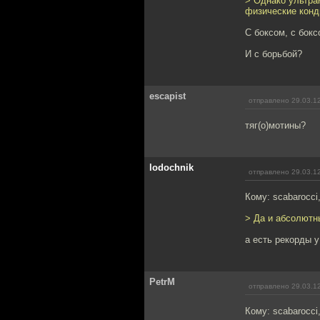
> Однако ультра
физические конд
С боксом, с бокс
И с борьбой?
escapist
отправлено 29.03.1
тяг(о)мотины?
lodochnik
отправлено 29.03.1
Кому: scabarocci
> Да и абсолютн
а есть рекорды 
PetrM
отправлено 29.03.1
Кому: scabarocci