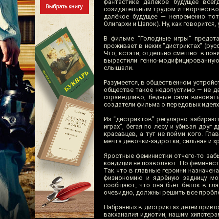
фантастике далёкое будущее все
созидательным трудом и творчеством
далёкое будущее — непременно тот
Олигархи и Цапок). Ну, как говорится, 
В фильме "Голодные игры" предст
проживает в неких "дистриктах" (русс
Что, кстати, отдельно смешно: в по
вырастили генно-модифицированную 
слышали.
Разумеется, в общественном устройст
обществе такое недопустимо — не да
справедливо, бедные сами виноваты
создатели фильма о передовых идеях н
Из "дистриктов" регулярно забирают
играх", бегая по лесу и убивая дру
красавцев, а тут не пойми кого. Гл
мечта девочки-задротки, сильная и х
Яростные феминистки отчего-то забы
кондиции не позволяют. Но феминист
Так что в главные героини назначен
физиономию и ядрёную задницу мож
сообщают, что она бьёт белок в гла
очевидно, должны решить все пробл
Набранных в дистриктах детей приво
вакханалия идиотии, нашим хипстерам