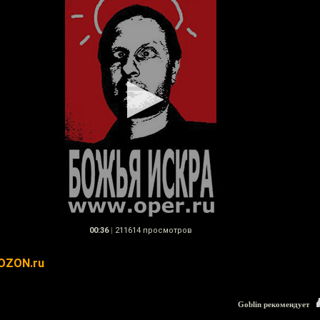
00:36
|
211614 просмотров
 OZON.ru
Goblin рекомендует