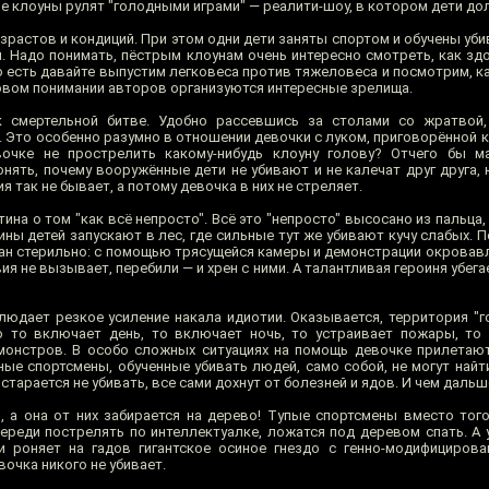
е клоуны рулят "голодными играми" — реалити-шоу, в котором дети дол
растов и кондиций. При этом одни дети заняты спортом и обучены убив
. Надо понимать, пёстрым клоунам очень интересно смотреть, как зд
о есть давайте выпустим легковеса против тяжеловеса и посмотрим, ка
довом понимании авторов организуются интересные зрелища.
к смертельной битве. Удобно рассевшись за столами со жратвой
Это особенно разумно в отношении девочки с луком, приговорённой к
вочке не прострелить какому-нибудь клоуну голову? Отчего бы м
ять, почему вооружённые дети не убивают и не калечат друг друга, 
ия так не бывает, а потому девочка в них не стреляет.
на о том "как всё непросто". Всё это "непросто" высосано из пальца,
ины детей запускают в лес, где сильные тут же убивают кучу слабых. 
зан стерильно: с помощью трясущейся камеры и демонстрации окрова
ия не вызывает, перебили — и хрен с ними. А талантливая героиня убегае
людает резкое усиление накала идиотии. Оказывается, территория "г
 то включает день, то включает ночь, то устраивает пожары, то 
монстров. В особо сложных ситуациях на помощь девочке прилетаю
ые спортсмены, обученные убивать людей, само собой, не могут найти
 старается не убивать, все сами дохнут от болезней и ядов. И чем дальш
й, а она от них забирается на дерево! Тупые спортсмены вместо тог
ереди пострелять по интеллектуалке, ложатся под деревом спать. А
 и роняет на гадов гигантское осиное гнездо с генно-модифициров
вочка никого не убивает.