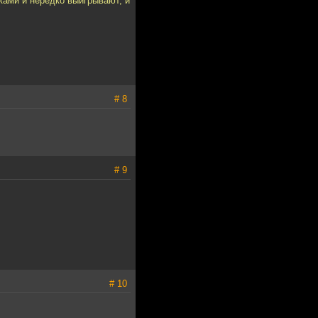
ками и нередко выигрывают, и
# 8
# 9
# 10