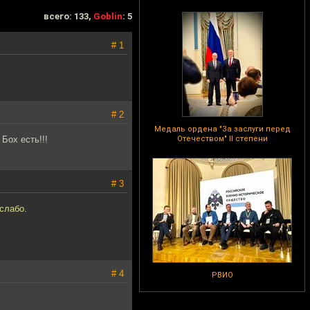
всего: 133,
Goblin
: 5
# 1
# 2
Медаль ордена "За заслуги перед
Бох есть!!!
Отечеством" II степени
# 3
слабо.
# 4
РВИО