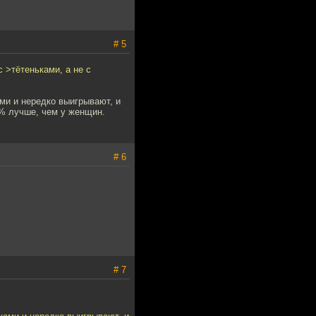
# 5
 >тётеньками, а не с
ми и нередко выигрывают, и
5% лучше, чем у женщин.
# 6
# 7