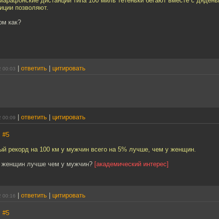
марафонские дистанции типа 100 миль тетеньки бегают вместе с дядень
иции позволяют.
ом как?
|
ответить
|
цитировать
2 00:03
|
ответить
|
цитировать
2 00:09
,
#5
ый рекорд на 100 км у мужчин всего на 5% лучше, чем у женщин.
у женщин лучше чем у мужчин?
[академический интерес]
|
ответить
|
цитировать
2 00:16
,
#5