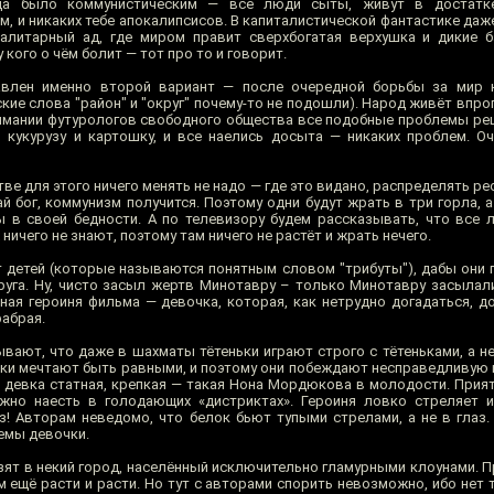
гда было коммунистическим — все люди сыты, живут в достатке
, и никаких тебе апокалипсисов. В капиталистической фантастике даж
алитарный ад, где миром правит сверхбогатая верхушка и дикие б
у кого о чём болит — тот про то и говорит.
авлен именно второй вариант — после очередной борьбы за мир 
кие слова "район" и "округ" почему-то не подошли). Народ живёт впрог
нимании футурологов свободного общества все подобные проблемы реша
кукурузу и картошку, и все наелись досыта — никаких проблем. О
ве для этого ничего менять не надо — где это видано, распределять р
й бог, коммунизм получится. Поэтому одни будут жрать в три горла, а
 в своей бедности. А по телевизору будем рассказывать, что все 
ичего не знают, поэтому там ничего не растёт и жрать нечего.
 детей (которые называются понятным словом "трибуты"), дабы они 
г друга. Ну, чисто засыл жертв Минотавру – только Минотавру засыла
авная героиня фильма — девочка, которая, как нетрудно догадаться, д
рабрая.
вают, что даже в шахматы тётеньки играют строго с тётеньками, а н
ки мечтают быть равными, и поэтому они побеждают несправедливую п
а девка статная, крепкая — такая Нона Мордюкова в молодости. Прия
но наесть в голодающих «дистриктах». Героиня ловко стреляет и
з! Авторам неведомо, что белок бьют тупыми стрелами, а не в глаз.
емы девочки.
зят в некий город, населённый исключительно гламурными клоунами. 
 ещё расти и расти. Но тут с авторами спорить невозможно, ибо нет т