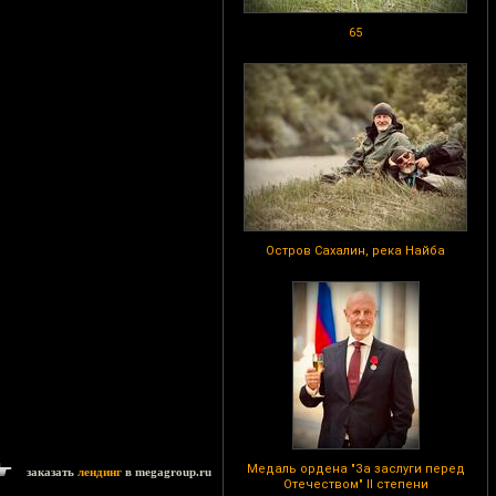
65
Остров Сахалин, река Найба
Медаль ордена "За заслуги перед
заказать
лендинг
в megagroup.ru
Отечеством" II степени