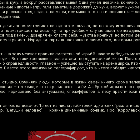
ы в кучу, а вокруг расставляют мины! Одна умная девочка, конечно, 
ченные идиоты напрыгали заметные дорожки) до кучи, ворует нужное и
оки рассыпаются, падают на мины, все мины от этого взрываются — з
редельный.
 девочка посматривает на одного мальчика, но по ходу игры начина
о посматривает на девочку, но при удобном случае сдаёт её негодяям
ся под камень, доверяя ей спасти себя. Чувства крепнут, но потом д
посматривает. Изрядная картина настоящего животного, которым рук
ть: на ходу меняют правила смертельной игры! В начале победить може
о один! Вот такие сложные задачи ставит перед девочкой жизнь. Повто
 о справедливости, главное — успешно выступить на арене цирка. Кто 
х. Вместо этого навязчиво телеграфируют, что в итоге победят идиот
ь стыдно. Сочиняли люди, которые в жизни своей ничего кроме телев
основы — тётенька, и это отразилось на всём. Актёрской игры нет по о
во, нарисовано без энтузиазма, спецэффектов в лесу практически
итанных на девочек 15 лет из числа любителей идиотских "реалити-шоу
р, "Бегущий человек" — крайне динамичный боевик. Про "Королевс