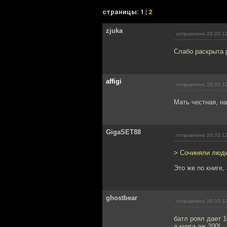
cтраницы: 1 |
2
zjuka
отправлено 28.03.1
Слабо раскрыта 
affigi
отправлено 28.03.1
Мать честная, на
GigaSET88
отправлено 28.03.1
> Сочиняли люди
Это же по книге,
ghostbear
отправлено 28.03.1
батл роял дает 
а книга аж 200!