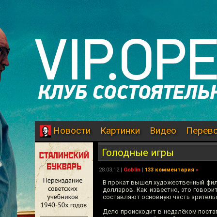
Картинки
Видео
Перев
Новости
Голодные игры
28.03.12
|
Goblin
|
133 комментария
»
В прокат вышел художественный филь
долларов. Как известно, это говори
составляют основную часть зрительс
Дело происходит в недалёком поста