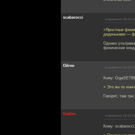
scabarocci
отправлено 28.03.1
>Яростные фемини
дяденьками — фи
Однако ультрама
физические конд
Ойген
отправлено 28.03.1
Кому: GigaSET8
> Это же по книг
Говорят, там три
Goblin
отправлено 28.03.1
Кому: scabarocci