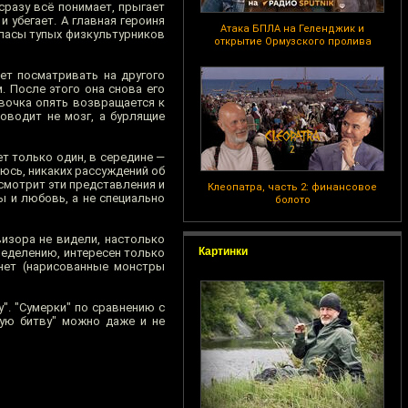
сразу всё понимает, прыгает
 убегает. А главная героиня
Атака БПЛА на Геленджик и
апасы тупых физкультурников
открытие Ормузского пролива
ет посматривать на другого
. После этого она снова его
евочка опять возвращается к
оводит не мозг, а бурлящие
т только один, в середине —
рюсь, никаких рассуждений об
смотрит эти представления и
Клеопатра, часть 2: финансовое
ы и любовь, а не специально
болото
изора не видели, настолько
Картинки
пределению, интересен только
 нет (нарисованные монстры
". "Сумерки" по сравнению с
кую битву" можно даже и не