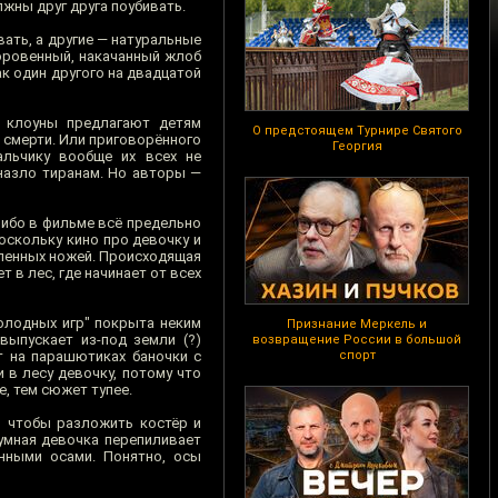
жны друг друга поубивать.
ать, а другие — натуральные
оровенный, накачанный жлоб
к один другого на двадцатой
, клоуны предлагают детям
О предстоящем Турнире Святого
 смерти. Или приговорённого
Георгия
альчику вообще их всех не
назло тиранам. Но авторы —
 ибо в фильме всё предельно
Поскольку кино про девочку и
вленных ножей. Происходящая
т в лес, где начинает от всех
олодных игр" покрыта неким
Признание Меркель и
выпускает из-под земли (?)
возвращение России в большой
т на парашютиках баночки с
спорт
 в лесу девочку, потому что
е, тем сюжет тупее.
о чтобы разложить костёр и
 умная девочка перепиливает
анными осами. Понятно, осы