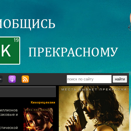
Кинорецензии
миллионов
каковые и
стической