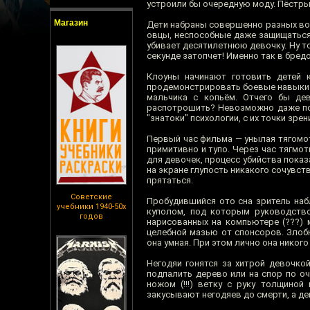
устроили бы очередную моду. Пёстры
Магазин
Дети набраны совершенно разных воз
овцы, неспособные даже защищаться
убивает десятилетнюю девочку. Ну т
секунде затопчет! Именно так в бре
Клоуны начинают готовить детей 
продемонстрировать боевые навыки. 
мальчика с копьём. Отчего бы де
распотрошить? Невозможно даже пон
"знатоки" психологии, с их точки зрен
Первый час фильма — унылая тягомоти
примитивно и тупо. Через час тягмот
для девочек, процесс убийства пока
на экране глупость никакого сочувств
прятаться.
Советские
Пробудившийся ото сна зритель наб
учебники 1940-50х
куполом, под которым руководство
годов
нарисованных на компьютере (???) 
целебной мазью от спонсоров. Злобн
она умная. При этом лично она никого
Негодяи гонятся за хитрой девочко
подпалить дерево или на спор по оч
ножом (!!!) ветку с руку толщиной
закусывают негодяев до смерти, а де