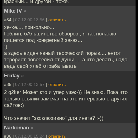
красный... и другой - тоже.
Mike IV
»
#34 |
07.12.00 13:56
|
ответить
хе-хе.... прикольно...
Гоблин, бАльшинство обзоров , я так полагаю,
пишется под конкретный заказ...
:)
а здесь виден явный творческий порыв.... ентот
терорист повеселил от души.... а что делать, надо
ведь свой хлеб отрабатывать
Friday
»
#35 |
07.12.00 13:57
|
ответить
2 q2ker Может кто и упер уже:-)) Не знаю. Пока что
только ссылки замечал на это интерьвью с других
сайтов:)
Что значит "эксклюзивно" для инета? :-))
Narkoman
»
#36 |
07.12.00 15:24
|
ответить