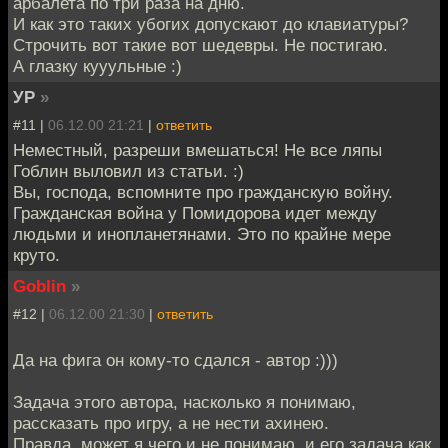
арбалета по три раза на дню.
И как это таких убогих допускают до клавиатуры?
Строчить вот такие вот шедевры. Не постигаю.
А глазку кууульные :)
УР
»
#11 |
06.12.00 21:21
|
ответить
Неместный, разреши вмешаться! Не все ляпы
Гоблин выловил из статьи. :)
Вы, господа, вспомните про гражданскую войну.
Гражданская война у Помидорова идет между
людьми и инопланетянами. Это по крайне мере
круто.
Goblin
»
#12 |
06.12.00 21:30
|
ответить
Да на фига он кому-то сдался - автор :)))
Задача этого автора, насколько я понимаю,
рассказать про игру, а не нести ахинею.
Правда, может я чего и не понимаю, и его задача как