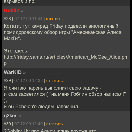
взрывов и пр.
Goblin
»
#28 |
07.12.00 11:44
|
ответить
Кстати, тут камрад Friday подвесли аналогичный
помидоровскому обзор игры "Американская Алиса
МакГи".
Это здесь:
http://friday.sama.ru/articles/American_McGee_Alice.ph
p
WarKiD
»
#29 |
07.12.00 12:38
|
ответить
Я считаю парень выполнил свою задачу -
и сам засветился ( "на меня Гоблин обзор написал!"
),
и об Echelon'е людям напомнил.
q2ker
»
#30 |
07.12.00 12:40
|
ответить
2Goblin: Ну про Алису чувак похоже что