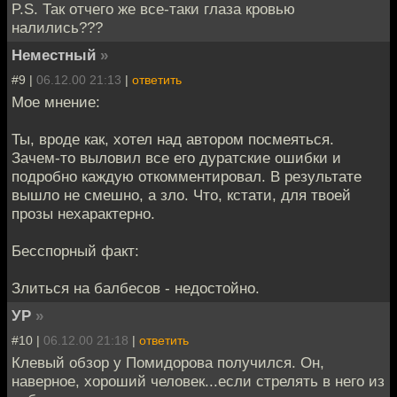
P.S. Так отчего же все-таки глаза кровью
налились???
Неместный
»
#9 |
06.12.00 21:13
|
ответить
Мое мнение:
Ты, вроде как, хотел над автором посмеяться.
Зачем-то выловил все его дуратские ошибки и
подробно каждую откомментировал. В результате
вышло не смешно, а зло. Что, кстати, для твоей
прозы нехарактерно.
Бесспорный факт:
Злиться на балбесов - недостойно.
УР
»
#10 |
06.12.00 21:18
|
ответить
Клевый обзор у Помидорова получился. Он,
наверное, хороший человек...если стрелять в него из