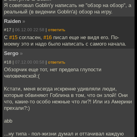
Я советовал Goblin'у написать не "обзор на обзор", а
реальный (в видении Goblin'а) обзор на игру.
Raiden
»
#17 |
06.12.00 22:58
|
ответить
С
#15
согласен,
#16
писал еще не видя его. По-
моему это и надо было написать с самого начала.
Sergo
»
#18 |
07.12.00 00:58
|
ответить
Обзорчик еще тот, нет предела глупости
человеческой:(
Кстати, меня всегда искренне удивляли люди,
которые обвиняют Гоблина в том, что он злой! Они
что, какие-то особо нежные что ли?! Или из Америки
прехали?:)
abb
...ну типа - пол-жизни думал и оттачивал каждую