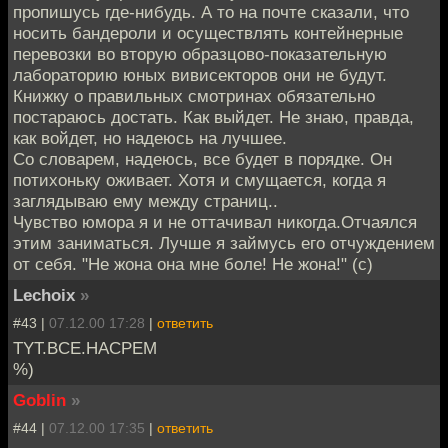
пропишусь где-нибудь. А то на почте сказали, что
носить бандероли и осуществлять контейнерные
перевозки во вторую образцово-показательную
лабораторию юных вивисекторов они не будут.
Книжку о правильных смотринах обязательно
постараюсь достать. Как выйдет. Не знаю, правда,
как войдет, но надеюсь на лучшее.
Со словарем, надеюсь, все будет в порядке. Он
потихоньку оживает. Хотя и смущается, когда я
заглядываю ему между страниц..
Чувство юмора я и не оттачивал никогда.Отчаялся
этим заниматься. Лучше я займусь его отчуждением
от себя. "Не жона она мне боле! Не жона!" (с)
Lechoix
»
#43 |
07.12.00 17:28
|
ответить
TYT.BCE.HACPEM
%)
Goblin
»
#44 |
07.12.00 17:35
|
ответить