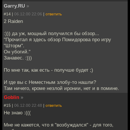
Garry.RU
»
#14 |
06.12.00 22:06
|
ответить
2 Raiden
:))) да уж, мощный получился бы обзор...
"Прочитал я здесь обзор Помидорова про игру
"Шторм".
Он убогий."
Занавес. :)))
По мне так, как есть - получше будет ;)
И где вы с Неместным злобу-то нашли?
Там ничего, кроме незлой иронии, нет и в помине.
Goblin
»
#15 |
06.12.00 22:48
|
ответить
Не знаю :(((
Мне не кажется, что я "возбуждался" - для того,