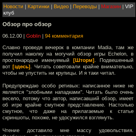
Новости
|
Картинки
|
Видео
|
Переводы
|
Магазин
|
VIP
клуб
Обзор про обзор
06.12.00 |
Goblin
|
94 комментария
Славно проведя вечерок в компании Madia, там же
получил наколку на могучий обзор игры Echelon, в
простонародье именуемый
[Шторм]
. Подвешенный
вот
[здесь]
. Читать советовали крайне внимательно,
чтобы не упустить ни крупицы. И я таки читал.
Предупреждаю особо ретивых: написанное ниже не
является "злобными нападками". Читать было очень
весело, потому что автор, написавший обзор, имеет
об игре крайне смутное представление. Настолько
смутное, что даже на прилагаемые к статье
скриншоты, похоже, не удосужился взглянуть.
Чтение доставило мне массу удовольствия.