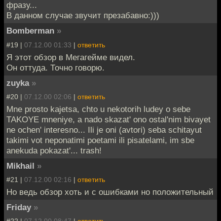
фразу...
В данном случае звучит презабавно:)))
Bomberman
»
#19 |
07.12.00 01:33
|
ответить
Я этот обзор в Мегагейме видел.
Он оттуда. Точно говорю.
zuyka
»
#20 |
07.12.00 02:06
|
ответить
Mne prosto kajetsa, chto u nekotorih ludey o sebe
TAKOYE mneniye, a nado skazat' ono ostal'nim bivayet
ne ochen' interesno... Ili je oni (avtori) seba schitayut
takimi vot neponatimi poetami ili pisatelami, im sbe
anekuda pokazat'... trash!
Mikhail
»
#21 |
07.12.00 02:16
|
ответить
Но ведь обзор хоть и с ошибками но положительный
Friday
»
#22 |
07.12.00 08:47
|
ответить