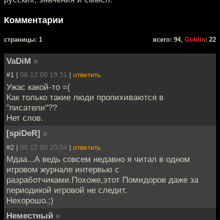
Комментарии
cтраницы: 1
всего: 94,
Goblin
: 22
VaDiM
»
#1 |
06.12.00 19:31
|
ответить
Ужас какой-то =(
Как только такие люди пропихиваются в
"писатели"??
Нет слов.
[spiDeR]
»
#2 |
06.12.00 20:04
|
ответить
Мдаа...А ведь совсем недавно я читал в одном
игровом журнале интервью с
разработчиками.Похоже,этот Помидоров даже за
периодикой игровой не следит.
Нехорошо.;)
Неместный
»