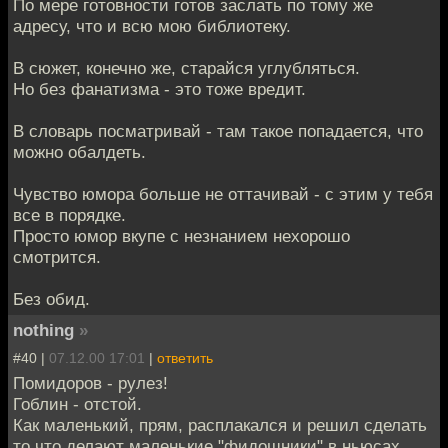
По мере готовности готов заслать по тому же
адресу, что и всю мою библиотеку.
В сюжет, конечно же, старайся углубляться.
Но без фанатизма - это тоже вредит.
В словарь посматривай - там такое попадается, что
можно обалдеть.
Чувство юмора больше не оттачивай - с этим у тебя
все в порядке.
Просто юмор вкупе с незнанием нехорошо
смотрится.
Без обид.
nothing
»
#40 |
07.12.00 17:01
|
ответить
Помидоров - рулез!
Гоблин - отстой.
Как маленький, прям, расплакался и решил сделать
то,что делают маленькие "фидошники" в ньюсах