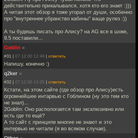
действительно прикалывался, хотя кто его знает :)))
А читая этот обзор я тоже угорал от души, особенно
про "внутреннее убранство кабины" ваще рулез :))
А ты будешь писать про Алису? на AG все в шоке,
9.5 поставили...
Goblin
»
#31 |
07.12.00 12:46
|
ответить
Напишу, конечно :)
q2ker
»
#32 |
07.12.00 13:25
|
ответить
Кстати, на этом сайте (где обзор про Алису)есть
огромнейшее интарвью с Гоблином (ну это тем кто
не знал)...
2Goblin: Оно распологается там эксклюзивно или
есть где то ещё?
А то сайт с принципе многие не знают и это
интервью не читали (я во всяком случае).