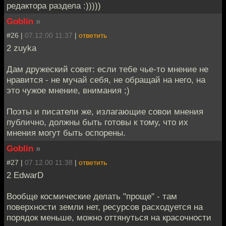
редактора раздела :)))))
Goblin
»
#26 |
07.12.00 11:37
|
ответить
2 zuyka
Дам дружеский совет: если тебе чье-то мнение не
нравится - не мучай себя, не обращай на него, на
это чужое мнение, внимания ;)
Поэты и писатели же, излагающие совои мнения
публично, должны быть готовы к тому, что их
мнения могут быть оспорены.
Goblin
»
#27 |
07.12.00 11:38
|
ответить
2 EdwarD
Вообще космические делать "проще" - там
поверхности земли нет, ресурсов расходуется на
порядок меньше, можно оттянуться на красочности