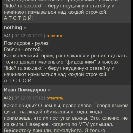
"fido7.ru.sex.text" - берут неудачную статейку и
начинают измываться над каждой строчкой.
А Т С Т О Й!
nothing
»
#41 |
07.12.00 17:01
|
ответить
Помидоров - рулез!
Гоблин - отстой.
Как маленький, прям, расплакался и решил сделать
то,что делают маленькие "фидошники" в ньюсах
"fido7.ru.sex.text" - берут неудачную статейку и
начинают измываться над каждой строчкой.
А Т С Т О Й!
Иван Помидоров
»
#42 |
07.12.00 17:12
|
ответить
Какие обиды? О чем вы, право слово. Говоря языком
цитат: на людей обижаешься тогда, когда
понимаешь, что их поступки важны. Это, конечно, не
из книги. Наверное, когда-то по MTV услышал.
Библиотеку пришли, пожалуйста. Я только