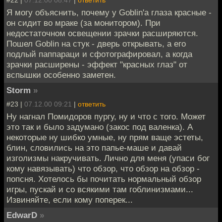
Я могу объяснить, почему у Goblin'а глаза красные -
он сидит во мраке (за монитором). При
недостаточном освещении зрачки расширяются.
Пошел Goblin на стук - дверь открывать, а его
подлый паппараци и сфотографировал, а когда
зрачки расширены - эффект "красных глаз" от
вспышки особенно заметен.
Storm
»
#23 |
07.12.00 09:21
|
ответить
Ну нагнал Помидоров пургу, ну и что с того. Может
это так и было задумано (закос под валенка). А
некоторые ну шибко умные, ну прям ваще эстеты,
блин, словились на это папье-маше и давай
изголизмы накручивать. Лично для меня (упаси бог
кому навязывать) что обзор, что обзор на обзор -
попсня. Хотелось бы почитать нормальный обзор
игры, пускай и со всякими там гоблинизмами...
Извиняйте, если кому поперек...
EdwarD
»