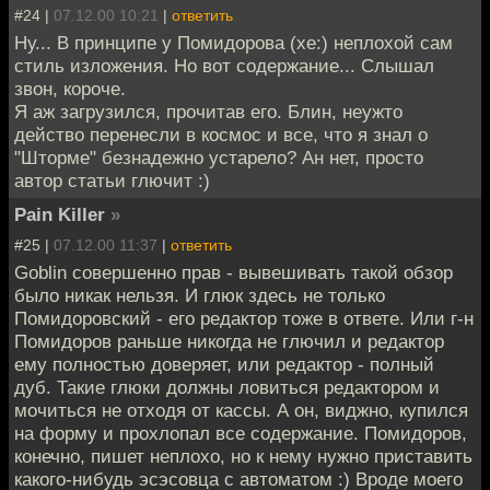
#24 |
07.12.00 10:21
|
ответить
Ну... В принципе у Помидорова (хе:) неплохой сам
стиль изложения. Но вот содержание... Слышал
звон, короче.
Я аж загрузился, прочитав его. Блин, неужто
действо перенесли в космос и все, что я знал о
"Шторме" безнадежно устарело? Ан нет, просто
автор статьи глючит :)
Pain Killer
»
#25 |
07.12.00 11:37
|
ответить
Goblin совершенно прав - вывешивать такой обзор
было никак нельзя. И глюк здесь не только
Помидоровский - его редактор тоже в ответе. Или г-н
Помидоров раньше никогда не глючил и редактор
ему полностью доверяет, или редактор - полный
дуб. Такие глюки должны ловиться редактором и
мочиться не отходя от кассы. А он, виджно, купился
на форму и прохлопал все содержание. Помидоров,
конечно, пишет неплохо, но к нему нужно приставить
какого-нибудь эсэсовца с автоматом :) Вроде моего