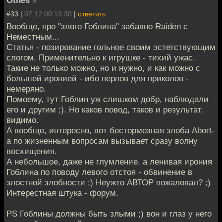
Othes
»
#33 |
07.12.00 13:30
|
ответить
Вообще, про "злого Гоблина" забавно Raiden с
Неместным...
Статья - позирование гольное своим эстетствующим
слогом. Применительно к игрушке - тихий ужас.
Такие не только можно, но и нужно, и как можно с
большей иронией - ибо перлов для приколов -
немеряно.
Помоему, тут Гоблин уж слишком добр, наблюдали
его и другим ;). Но каков повод, таков и результат,
видимо.
А вообще, интересно, вот бестормозная злоба Abort-
а по жизненным вопросам вызывает сразу волну
восхищения.
А небольшое, даже не глумление, а ленивая ирония
Гоблина по поводу левого отстоя - обвинение в
злостной злобности ;) Неужто АВТОР пожаловал? ;)
Интерестная штука - форум.
PS Гоблины должны быть злыми ;) вон и глаз у него