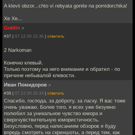
A klevii obzor...chto vi rebyata gonite na pomidorchika!
Xe Xe...
Goblin
»
#37 |
07.12.00 15:36
|
ответить
2 Narkoman
Конечно клевый.
Только поэтому на него внимание и обратил - по
причине небывалой клевости.
Иван Помидоров
»
#38 |
07.12.00 16:34
|
ответить
Спасибо, господа, за доброту, за ласку. Я вас тоже
очень уважаю. Более того, я всех уже безумно
полюбил за уникальное чувство юмора и
сверхчувствительную юмористичность.
Безусловно, перед написанием обзоров я буду
впредь смотреть на скриншоты, а перед тем, как