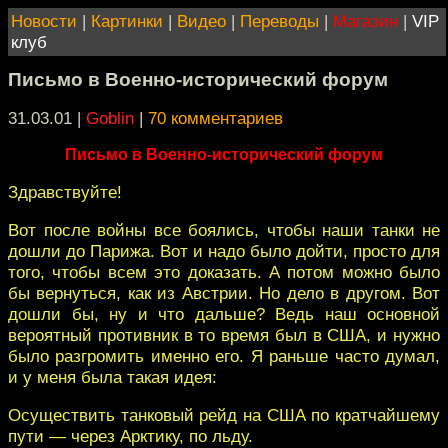
Новости
|
Картинки
|
Видео
|
Переводы
|
Магазин
|
VIP
клуб
Письмо в Военно-исторический форум
31.03.01 |
Goblin
|
70 комментариев
Письмо в Военно-исторический форум
Здравствуйте!
Вот после войны все боялись, чтобы наши танки не
дошли до Парижа. Вот и надо было дойти, просто для
того, чтобы всем это доказать. А потом можно было
бы вернуться, как из Австрии. Но дело в другом. Вот
дошли бы, ну и что дальше? Ведь наш основной
вероятный противник в то время был в США, и нужно
было разгромить именно его. Я раньше часто думал,
и у меня была такая идея:
Осуществить танковый рейд на США по кратчайшему
пути — через Арктику, по льду.