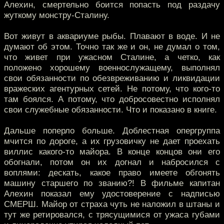
Алехин, смертельно боится попасть под раздачу
жуткому монстру-Сталину.
Вот живут в аквариуме рыбы. Плавают в воде. И не
думают об этом. Точно так же и он, не думал о том,
что живет при ужасном Сталине, а четко, как
положено хорошему военнослужащему, выполнял
свои обязанности по обезвреживанию и ликвидации
вражеских агентурных сетей. Не потому, что кого-то
там боялся. А потому, что добросовестно исполнял
свои служебные обязанности. Что и показано в книге.
Дальше поперло больше. Доблестная опергруппа
мчится по дороге, а их грузовичку не дает проехать
виллис какого-то майора. В конце концов они его
обогнали, потом он их догнал и набросился с
воплями: дескать, какое право имеете обгонять
машину старшего по званию?! В фильме капитан
Алехин показал ему удостоверение с надписью
СМЕРШ. Майор от страха чуть не наложил в штаны и
тут же ретировался, с трясущимися от ужаса губами