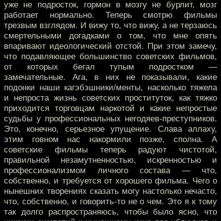
уже не подросток, гормон в мозгу не бурлит, мозг
работает нормально. Теперь смотрю фильмы
трезвым взглядом. И вижу то, что вижу, а не терзаюсь
смертельными догадками о том, что мне опять
впаривают идеологический отстой. При этом замечу,
что подавляющее большинство советских фильмов,
от которых бегал тупым подростком —
замечательные. Ага, в них не показывали, какие
подонки наши кагэбэшники/менты, насколько тяжела
и непроста жизнь советских проституток, как тяжко
приходится торговцам наркотой и какие непростые
судьбы у профессиональных негодяев-преступников.
Это, конечно, серьезное упущение. Слава аллаху,
этим говном нас накормили позже, сполна. А
советские фильмы теперь радуют чистотой,
правильной незамутненностью, искренностью и
профессионализмом личного состава — что,
собственно, и требуется от хорошего фильма. Чего о
нынешних творениях сказать могу настолько нечасто,
что, собственно, и говорить-то не о чем. Это я к тому
так долго распространяюсь, чтобы было ясно, что