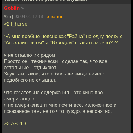
Goblin
»
#35 |
03.04.01 12:18
|
ответить
>2 l_horse
>А мне вообще неясно как "Райна" на одну полку с
"Апокалипсисом" и "Взводом" ставить можно???
я не ставлю их рядом.
Просто он _технически_ сделан так, что все
остальные - отдыхают.
Звук там такой, что я больше нигде ничего
подобного не слышал.
Что касательно содержания - это кино про
американцев.
я не американец и мне почти все, изложенное и
показанное там, не то что чуждо, а непонятно.
>2 ASPID