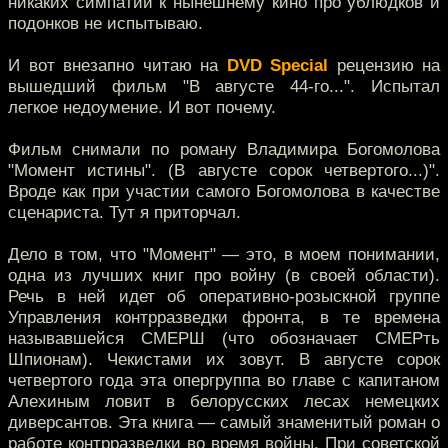
никаких симпатий к нынешнему кино про ублюдков и
подонков не испытываю.
И вот внезапно читаю на
DVD Special
рецензию на
вышедший фильм "В августе 44-го...". Испытал
легкое недоумение. И вот почему.
Фильм снимали по роману Владимира Богомолова
"Момент истины". (В августе сорок четвертого...)".
Вроде как при участии самого Богомолова в качестве
сценариста. Тут я приторчал.
Дело в том, что "Момент" — это, в моем понимании,
одна из лучших книг про войну (в своей области).
Речь в ней идет об оперативно-розыскной группе
Управления контрразведки фронта, в те времена
называвшейся СМЕРШ (что обозначает СМЕРть
Шпионам). Чекистами их зовут. В августе сорок
четвертого года эта опергруппа во главе с капитаном
Алехиным ловит в белорусских лесах немецких
диверсантов. Эта книга — самый знаменитый роман о
работе контрразведки во время войны. При советской