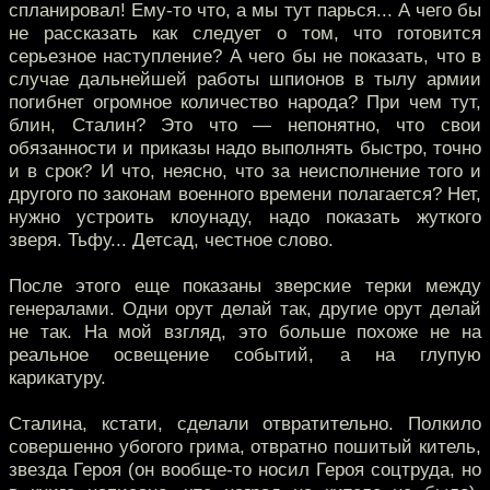
спланировал! Ему-то что, а мы тут парься... А чего бы
не рассказать как следует о том, что готовится
серьезное наступление? А чего бы не показать, что в
случае дальнейшей работы шпионов в тылу армии
погибнет огромное количество народа? При чем тут,
блин, Сталин? Это что — непонятно, что свои
обязанности и приказы надо выполнять быстро, точно
и в срок? И что, неясно, что за неисполнение того и
другого по законам военного времени полагается? Нет,
нужно устроить клоунаду, надо показать жуткого
зверя. Тьфу... Детсад, честное слово.
После этого еще показаны зверские терки между
генералами. Одни орут делай так, другие орут делай
не так. На мой взгляд, это больше похоже не на
реальное освещение событий, а на глупую
карикатуру.
Сталина, кстати, сделали отвратительно. Полкило
совершенно убогого грима, отвратно пошитый китель,
звезда Героя (он вообще-то носил Героя соцтруда, но