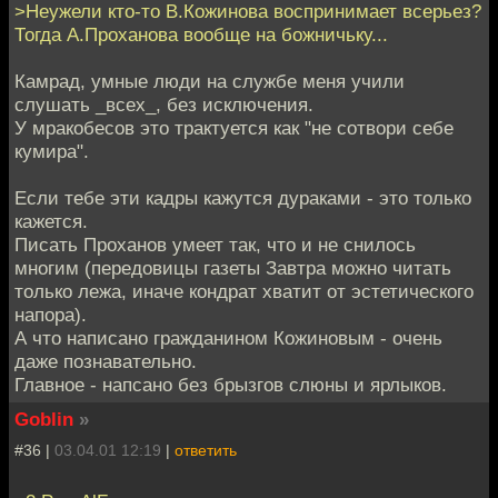
>Неужели кто-то В.Кожинова воспринимает всерьез?
Тогда А.Проханова вообще на божничьку...
Камрад, умные люди на службе меня учили
слушать _всех_, без исключения.
У мракобесов это трактуется как "не сотвори себе
кумира".
Если тебе эти кадры кажутся дураками - это только
кажется.
Писать Проханов умеет так, что и не снилось
многим (передовицы газеты Завтра можно читать
только лежа, иначе кондрат хватит от эстетического
напора).
А что написано гражданином Кожиновым - очень
даже познавательно.
Главное - напсано без брызгов слюны и ярлыков.
Goblin
»
#36 |
03.04.01 12:19
|
ответить