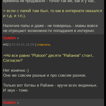
времена не продавали - точно так же, как и у нас.
> если с папой там был, то как в интернате оказался
и т.д. и т.п.).
Наличие папы и даже - не поверишь - мамы вовсе
не отрицают возможности попадания в интернат.
Goblin
»
#42 |
03.04.01 16:09
|
ответить
>Но все равно "Platoon" десяти "Райанов" стоит..
Согласен?
Нет конечно :)
Они же совсем разные и про совсем разное.
Только вот битвы в Райане - круче всех виденных.
И звук - тоже.
Goblin
»