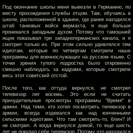
Под окончание школы меня вывезли в Германию, по
месту прохождения службы отцом. Там, обучаясь в
школе, расположенной в здании, где ранее находился
штаб танковых войск вермахта, я еще больше
проникался западным духом. Потому что тамошний
ящик показывал три западногерманских канала, и я
смотрел только их. При этом сильно удивлялся тем
идиотам, которые по четвергам смотрели наши
программы для военнослужащих на русском языке. С
точки зрения тупого подростка было откровенно
смешно наблюдать за кадрами, которые смотрели
весь этот советский отстой.
После того, как оттуда вернулся, не смотрел
телевизор лет восемь. Это если не считать
принудительные просмотры программы "Время" в
армии. Над теми, кто хотел посмотреть телевизор в
армии, всегда издевался как над конченными
сельскими идиотами. Что там смотреть-то, блин? И
не смотрел. А когда вернулся домой, то еще шесть
лет не покупал себе телевизор. Потому что находился