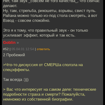
Нет, там звук _совсем не того качества_, что сейчас
делают.
Ну, там, стрельба, рикошеты, взрывы, свист пуль.
Райана можно только из-под стола смотреть, а вот
Взвод - совсем спокойно.
Это я к тому, что правильный звук - он только
усиливает эффект, который и так есть.
Goblin
»
#52 |
05.04.01 12:54
|
ответить
2 Пpобежий
>Что-то дискуссия от СМЕРШа сползла на
спецэффекты.
Так всегда :)))
> Вас что интересует на самом деле: технические
подробности страха и смерти? Пожалуйста,
немножко из собственной биографии.