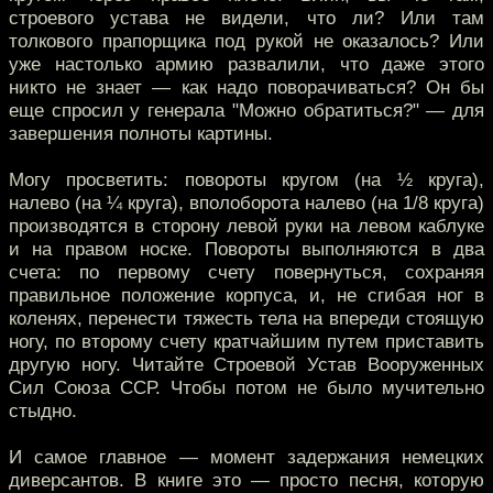
строевого устава не видели, что ли? Или там
толкового прапорщика под рукой не оказалось? Или
уже настолько армию развалили, что даже этого
никто не знает — как надо поворачиваться? Он бы
еще спросил у генерала "Можно обратиться?" — для
завершения полноты картины.
Могу просветить: повороты кругом (на ½ круга),
налево (на ¼ круга), вполоборота налево (на 1/8 круга)
производятся в сторону левой руки на левом каблуке
и на правом носке. Повороты выполняются в два
счета: по первому счету повернуться, сохраняя
правильное положение корпуса, и, не сгибая ног в
коленях, перенести тяжесть тела на впереди стоящую
ногу, по второму счету кратчайшим путем приставить
другую ногу. Читайте Строевой Устав Вооруженных
Сил Союза ССР. Чтобы потом не было мучительно
стыдно.
И самое главное — момент задержания немецких
диверсантов. В книге это — просто песня, которую