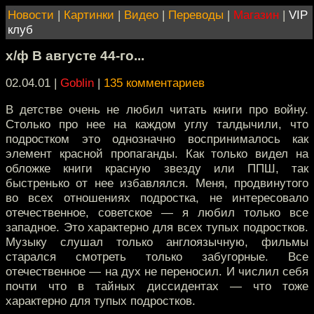
Новости
|
Картинки
|
Видео
|
Переводы
|
Магазин
|
VIP
клуб
х/ф В августе 44-го...
02.04.01 |
Goblin
|
135 комментариев
В детстве очень не любил читать книги про войну.
Столько про нее на каждом углу талдычили, что
подростком это однозначно воспринималось как
элемент красной пропаганды. Как только видел на
обложке книги красную звезду или ППШ, так
быстренько от нее избавлялся. Меня, продвинутого
во всех отношениях подростка, не интересовало
отечественное, советское — я любил только все
западное. Это характерно для всех тупых подростков.
Музыку слушал только англоязычную, фильмы
старался смотреть только забугорные. Все
отечественное — на дух не переносил. И числил себя
почти что в тайных диссидентах — что тоже
характерно для тупых подростков.