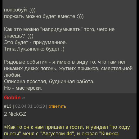
попробуй :)))
поржать можно будет вместе :)))
Как это можно "напридумывать" того, чего не
знаешь? :)))
Это будет - придуманное.
Типа Лукьяненко будет :)
Рядовые события - я имею в виду то, что там нет
никаких диких погонь, жутких прыжков, смертельной
любви.
Описана простая, будничная работа.
Но - мастерски.
Goblin
»
#13 |
02.04.01 18:29
|
ответить
2 NickGZ
>Как то он к нам пришел в гости, и увидел "по ходу
пьесы" меня с "Августом 44", и сказал "Книжка