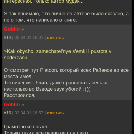
интересная, только автор мудак..."
Я так понимаю, это лично об авторе было сказано, а
не о том, что написано в книге.
Goblin
»
#14 |
02.04.01 18:31
|
ответить
>Kak obycho, zamechatel'nye s'emki i pustota v
soderzanii.
Отсмотрел тут Platoon, который всех Райанов во все
места имел.
Технически - блин, даже сравнивать нельзя,
настолько во Взводе звук убогий :(((
Расстроился.
Goblin
»
#16 |
02.04.01 18:57
|
ответить
Грамотно излагает.
Только таких все равно не слушают.