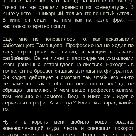
в книге написано, что наград на кителе не было).
Точно так же сделали военного из комендатуры. В
книге у него — шикарный, только что пошитый китель.
В кино он сидит на нем как на козле фрак —
настолько отвратно пошит.
Еще мне не понравилось то, как показывали
работающего Таманцева. Профессионал не ходит по
лесу строя рожи как пацан, играющий в казаки-
разбойники. Он не лижет с плотоядными ухмылками
кровь раненных, оставшуюся на листьях. Находясь в
толпе, он не бросает хищные взгляды на фигурантов.
Он ходит, действует и смотрит так, чтобы его никто
не заметил. Так, чтобы на него никто вообще не
обращал внимания. И чем выше профессионализм,
тем меньше он заметен. Ведь в книге речь идет о
серьезных профи. А что тут? Блин, маскарад какой-
то.
Ну и в корень меня добило когда товарищ
военнослужащий отдал честь и совершил поворот
кругом через правое плечо. Блин, вы че там,