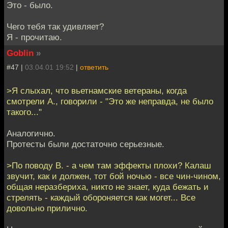
Это - было.
Чего тебя так удивляет?
Я - прочитаю.
Goblin
»
#47 |
03.04.01 19:52
|
ответить
>Я слыхал, что вьетнамские ветераны, когда
смотрели А., говорили - "Это же неправда, не было
такого..."
Аналогично.
Протесты были достаточно серьезные.
>По поводу В. - а чем там эффекты плохи? Калаш
звучит, как и должен, тот бой ночью - все чин-чином,
общая неразбериха, никто не знает, куда бежать и
стрелять - каждый обороняется как могет... Все
довольно прилично.