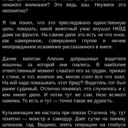
никакого внимания? Это ведь азы. Неужели это
непонятно?
Я так понял, что это преследовало единственную
цель: показать, какой животный ужас внушал НКВД
даже на фронте. На самом деле это есть не что иное,
как намеренное, совершенно глупое и ничем
неоправданное искажение рассказанного в книге.
Далее капитан Алехин допрашивал водителя
машины, за которой они гнались. В наиболее
ответственный момент схватил его за грудки, прижал
к стене, и тот, конечно же, мигом слил все что знал.
На кой надо показывать этот бред?! Водитель тот был
ранее судимый. Отлично понимал, что случилось и с
кем имеет дело. И потек тут же сам, безо всякого
нажима. То есть и тут — точно такая же дурость.
Кульминация же настала при показе Сталина. Ну, тут
понятно — монстр и самодур. Дает сутки на поимку
шпионов, гад. Видимо, опять операцию на глобусе