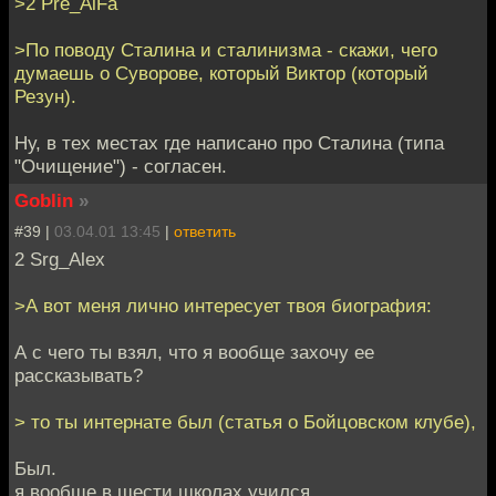
>2 Pre_AlFa
>По поводу Сталина и сталинизма - скажи, чего
думаешь о Суворове, который Виктор (который
Резун).
Ну, в тех местах где написано про Сталина (типа
"Очищение") - согласен.
Goblin
»
#39 |
03.04.01 13:45
|
ответить
2 Srg_Alex
>А вот меня лично интересует твоя биография:
А с чего ты взял, что я вообще захочу ее
рассказывать?
> то ты интернате был (статья о Бойцовском клубе),
Был.
я вообще в шести школах учился.