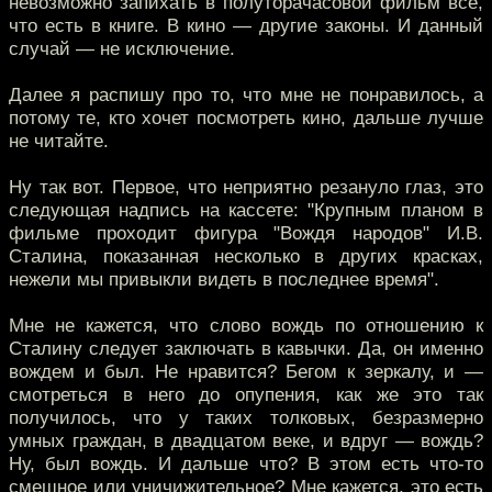
невозможно запихать в полуторачасовой фильм все,
что есть в книге. В кино — другие законы. И данный
случай — не исключение.
Далее я распишу про то, что мне не понравилось, а
потому те, кто хочет посмотреть кино, дальше лучше
не читайте.
Ну так вот. Первое, что неприятно резануло глаз, это
следующая надпись на кассете: "Крупным планом в
фильме проходит фигура "Вождя народов" И.В.
Сталина, показанная несколько в других красках,
нежели мы привыкли видеть в последнее время".
Мне не кажется, что слово вождь по отношению к
Сталину следует заключать в кавычки. Да, он именно
вождем и был. Не нравится? Бегом к зеркалу, и —
смотреться в него до опупения, как же это так
получилось, что у таких толковых, безразмерно
умных граждан, в двадцатом веке, и вдруг — вождь?
Ну, был вождь. И дальше что? В этом есть что-то
смешное или уничижительное? Мне кажется, это есть