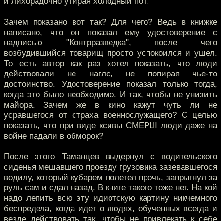
и лихорадочно утирая холодный пот.
Зачем показано вот так? Для чего? Ведь в книжке
написано, что он показал ему удостоверение с
надписью "Контрразведка", после чего
возбудившийся товарищ просто успокоился и ушел.
То есть автор как раз хотел показать, что люди
действовали не нагло, не попирая чье-то
достоинство. Удостоверение показал только тогда,
когда это было необходимо. И так, чтобы не унизить
майора. Зачем же в кино кажут чуть ли не
усравшегося от страха военнослужащего? С целью
показать, что при виде ксивы СМЕРШ люди даже на
войне падали в обморок?
После этого Таманцев выдернул с водительского
сиденья мешавшего проезду грузовика зазевавшегося
водилу, который кубарем полетел прочь, запрыгнул за
руль сам и сдал назад. В книге такого тоже нет. На кой
надо лепить всю эту идиотскую картину никчемного
беспредела, когда идет о людях, обученных всегда и
везде действовать так, чтобы не привлекать к себе