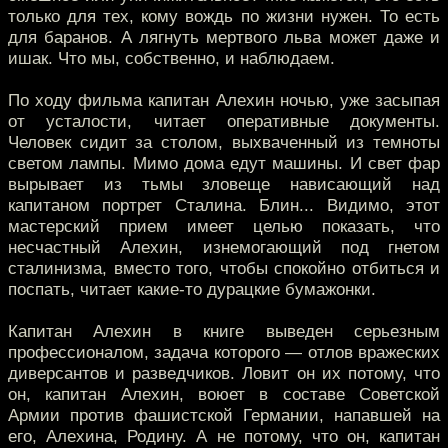
только для тех, кому вождь по жизни нужен. То есть
для баранов. А лягнуть мертвого льва может даже и
ишак. Что мы, собственно, и наблюдаем.
По ходу фильма капитан Алехин ночью, уже засыпая
от усталости, читает оперативные документы.
Человек сидит за столом, выхваченный из темноты
светом лампы. Мимо дома едут машины. И свет фар
вырывает из тьмы зловеще нависающий над
капитаном портрет Сталина. Блин... Видимо, этот
мастерский прием имеет целью показать, что
несчастный Алехин, изнемогающий под гнетом
сталинизма, вместо того, чтобы спокойно отбиться и
поспать, читает какие-то дурацкие бумажонки.
Капитан Алехин в книге выведен серьезным
профессионалом, задача которого — отлов вражеских
диверсантов и разведчиков. Ловит он их потому, что
он, капитан Алехин, воюет в составе Советской
Армии против фашистской Германии, напавшей на
его, Алехина, Родину. А не потому, что он, капитан