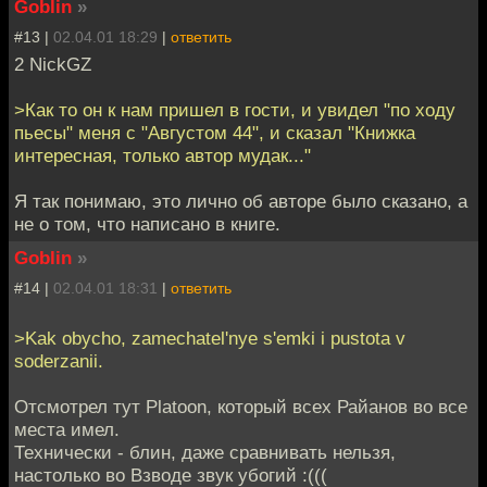
Goblin
»
#13 |
02.04.01 18:29
|
ответить
2 NickGZ
>Как то он к нам пришел в гости, и увидел "по ходу
пьесы" меня с "Августом 44", и сказал "Книжка
интересная, только автор мудак..."
Я так понимаю, это лично об авторе было сказано, а
не о том, что написано в книге.
Goblin
»
#14 |
02.04.01 18:31
|
ответить
>Kak obycho, zamechatel'nye s'emki i pustota v
soderzanii.
Отсмотрел тут Platoon, который всех Райанов во все
места имел.
Технически - блин, даже сравнивать нельзя,
настолько во Взводе звук убогий :(((