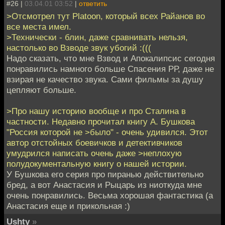
#26 |
03.04.01 03:52
|
ответить
>Отсмотрел тут Platoon, который всех Райанов во
все места имел.
>Технически - блин, даже сравнивать нельзя,
настолько во Взводе звук убогий :(((
Надо сказать, что мне Взвод и Апокалипсис сегодня
понравились намного больше Спасения РР, даже не
взирая не качество звука. Сами фильмы за душу
цепляют больше.
>Про нашу историю вообще и про Сталина в
частности. Недавно прочитал книгу А. Бушкова
"Россия которой не >было" - очень удивился. Этот
автор отстойных боевичков и детективчиков
умудрился написать очень даже >неплохую
полудокументальную книгу о нашей истории.
У Бушкова его серия про пиранью действительно
бред, а вот Анастасия и Рыцарь из ниоткуда мне
очень понравились. Весьма хорошая фантастика (а
Анастасия еще и прикольная :)
Ushty
»