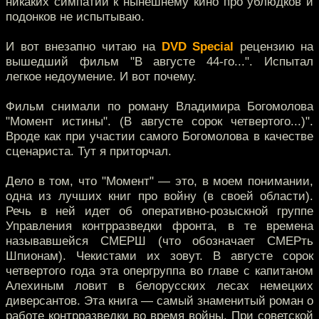
никаких симпатий к нынешнему кино про ублюдков и
подонков не испытываю.
И вот внезапно читаю на
DVD Special
рецензию на
вышедший фильм "В августе 44-го...". Испытал
легкое недоумение. И вот почему.
Фильм снимали по роману Владимира Богомолова
"Момент истины". (В августе сорок четвертого...)".
Вроде как при участии самого Богомолова в качестве
сценариста. Тут я приторчал.
Дело в том, что "Момент" — это, в моем понимании,
одна из лучших книг про войну (в своей области).
Речь в ней идет об оперативно-розыскной группе
Управления контрразведки фронта, в те времена
называвшейся СМЕРШ (что обозначает СМЕРть
Шпионам). Чекистами их зовут. В августе сорок
четвертого года эта опергруппа во главе с капитаном
Алехиным ловит в белорусских лесах немецких
диверсантов. Эта книга — самый знаменитый роман о
работе контрразведки во время войны. При советской