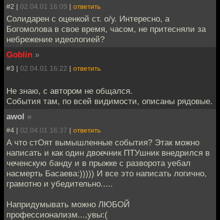
#2 |
02.04.01 16:09
|
ответить
Солидарен с оценкой ст. о/у. Интересно, а
Богомолова в свое время, часом, не притесняли за
небрежение идеологией?
Goblin
»
#3 |
02.04.01 16:22
|
ответить
Не знаю, с автором не общался.
События там, по всей видимости, описаны рядовые.
awol
»
#4 |
02.04.01 16:37
|
ответить
А что стОят вымышленные события? Этак можно
написать и как один двоечник ПТУшник внедрился в
чеченскую банду и в прыжке с разворота уебал
насмерть Басаева:))))) И все это написать логично,
грамотно и убедительно.....
Напридумывать можно ЛЮБОЙ
профессионализм...,увы:(