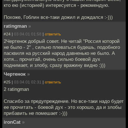
кто ею (историей) интересуется - рекомендую.
Похоже, Гоблин все-таки дожил и дождался :-)))
ratingman
»
#24 |
03.04.01 01:58
|
ответить
2Чертенок добрый совет. Не читай "Россия которой
не было - 2" , сильно плеваться будешь, подобного
пасквиля на русский народ давненько не было. А
хотя... прочитай, очень сильно боевой дух
поднимает, и злобу, сразу вражину видно :)))
Чертенок
»
#25 |
03.04.01 02:31
|
ответить
2 ratingman
Спасибо за предупреждение. Но все-таки надо будет
ее прочитать - боевой дух - это хорошо, да и злобы
прибавить не помешает :-)))
ironCat
»