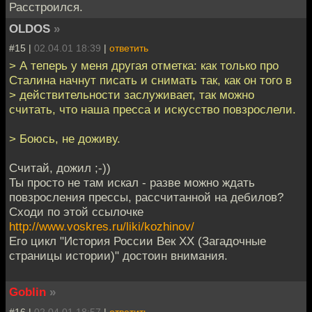
Расстроился.
OLDOS
»
#15 |
02.04.01 18:39
|
ответить
> А теперь у меня другая отметка: как только про
Сталина начнут писать и снимать так, как он того в
> действительности заслуживает, так можно
считать, что наша пресса и искусство повзрослели.
> Боюсь, не доживу.
Считай, дожил ;-))
Ты просто не там искал - разве можно ждать
повзросления прессы, рассчитанной на дебилов?
Сходи по этой ссылочке
http://www.voskres.ru/liki/kozhinov/
Его цикл "История России Век ХХ (Загадочные
страницы истории)" достоин внимания.
Goblin
»
#16 |
02.04.01 18:57
|
ответить