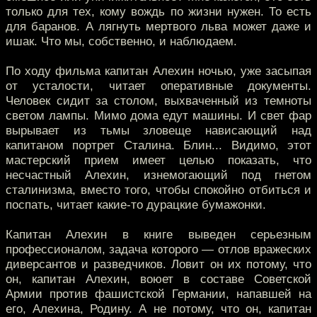
только для тех, кому вождь по жизни нужен. То есть
для баранов. А лягнуть мертвого льва может даже и
ишак. Что мы, собственно, и наблюдаем.
По ходу фильма капитан Алехин ночью, уже засыпая
от усталости, читает оперативные документы.
Человек сидит за столом, выхваченный из темноты
светом лампы. Мимо дома едут машины. И свет фар
вырывает из тьмы зловеще нависающий над
капитаном портрет Сталина. Блин... Видимо, этот
мастерский прием имеет целью показать, что
несчастный Алехин, изнемогающий под гнетом
сталинизма, вместо того, чтобы спокойно отбиться и
поспать, читает какие-то дурацкие бумажонки.
Капитан Алехин в книге выведен серьезным
профессионалом, задача которого — отлов вражеских
диверсантов и разведчиков. Ловит он их потому, что
он, капитан Алехин, воюет в составе Советской
Армии против фашистской Германии, напавшей на
его, Алехина, Родину. А не потому, что он, капитан