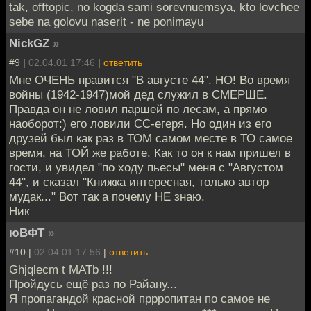
tak, offtopic, no kogda sami sorevnuemsya, kto lovchee
sebe na golovu naserit - ne ponimayu
NickGZ
»
#9 |
02.04.01 17:46
|
ответить
Мне ОЧЕНЬ нравится "В августе 44". НО! Во время
войны (1942-1947)мой дед служил в СМЕРШЕ.
Правда он не ловил паршей по лесам, а прямо
наоборот:) его ловили СС-егеря. Но один из его
друзей был как раз в ТОМ самом месте в ТО самое
время, на ТОЙ же работе. Как то он к нам пришел в
гости, и увидел "по ходу пьесы" меня с "Августом
44", и сказал "Книжка интересная, только автор
мудак..." Вот так а почему НЕ знаю.
Ник
юВФТ
»
#10 |
02.04.01 17:56
|
ответить
Ghjqlecm t MATb !!!
Пройдусь ещё раз по Райану...
Я пропагандой красной пррропитан по самое не