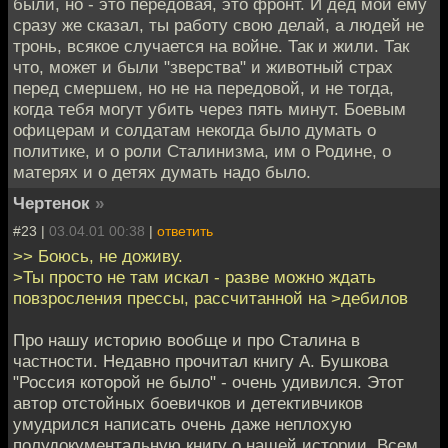
были, но - это передовая, это фронт. И дед мой ему
сразу же сказал, ты работу свою делай, а людей не
тронь, всякое случается на войне. Так и жили. Так
что, может и были "зверства" и животный страх
перед смершем, но не на передовой, и не тогда,
когда тебя могут убить через пять минут. Боевым
офицерам и солдатам некогда было думать о
политике, и о роли Сталинизма, им о Родине, о
матерях и о детях думать надо было.
Чертенок
»
#23 |
03.04.01 00:38
|
ответить
>> Боюсь, не доживу.
>Ты просто не там искал - разве можно ждать
повзросления прессы, рассчитанной на >дебилов
Про нашу историю вообще и про Сталина в
частности. Недавно прочитал книгу А. Бушкова
"Россия которой не было" - очень удивился. Этот
автор отстойных боевичков и детективчиков
умудрился написать очень даже неплохую
полудокументальную книгу о нашей истории. Всем,