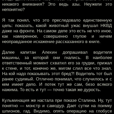
никакого внимания? Это ведь азы. Неужели это
непонятно?
Я так понял, что это преследовало единственную
цель: показать, какой животный ужас внушал НКВД
даже на фронте. На самом деле это есть не что иное,
как намеренное, совершенно глупое и ничем
неоправданное искажение рассказанного в книге.
Далее капитан Алехин допрашивал водителя
машины, за которой они гнались. В наиболее
ответственный момент схватил его за грудки, прижал
к стене, и тот, конечно же, мигом слил все что знал.
На кой надо показывать этот бред?! Водитель тот был
ранее судимый. Отлично понимал, что случилось и с
кем имеет дело. И потек тут же сам, безо всякого
нажима. То есть и тут — точно такая же дурость.
Кульминация же настала при показе Сталина. Ну, тут
понятно — монстр и самодур. Дает сутки на поимку
шпионов, гад. Видимо, опять операцию на глобусе