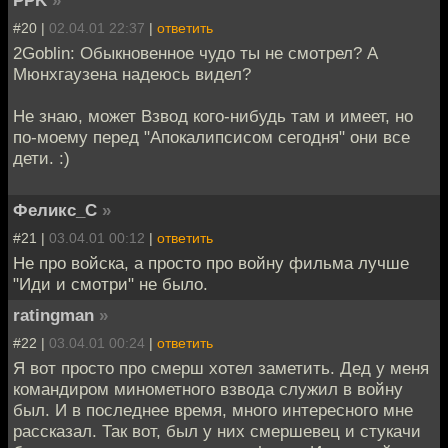
#20 |
02.04.01 22:37
|
ответить
2Goblin: Обыкновенное чудо ты не смотрел? А
Мюнхгаузена надеюсь видел?
Не знаю, может Взвод кого-нибудь там и имеет, но
по-моему перед "Апокалипсисом сегодня" они все
дети. :)
Феликс_С
»
#21 |
03.04.01 00:12
|
ответить
Не про войска, а просто про войну фильма лучше
"Иди и смотри" не было.
ratingman
»
#22 |
03.04.01 00:24
|
ответить
Я вот просто про смерш хотел заметить. Дед у меня
командиром минометного взвода служил в войну
был. И в последнее время, много интересного мне
рассказал. Так вот, был у них смершевец и стукачи