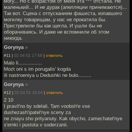
могу... Но с возрастом от меня эта *** отстала. Не
маленький... И не дурак (апелляции принимаются)...
Так вот. Сцена с отпусканием фашиста, копавшего
могилку товарищам, у нас не прокатила бы.
Пристрелили бы как щегла. И ушли бы не
оборачиваясь. И даже не вспомнили об этом
никогда.
Gorynya
»
#11 |
02.04.01 17:58
|
ответить
Malo li................
Mozt oni s im porugalis' kogda
ili nastroeniya u Dedushki ne bulo.........
Gorynya
»
#12 |
02.04.01 18:04
|
ответить
2 10
I pravil'no by sdelali. Tam voobsh'e vse
dushezash'ipatel'nye sceny za
ne znayu sho prityanuty. Kak obycho, zamechatel'nye
s'emki i pustota v soderzanii.