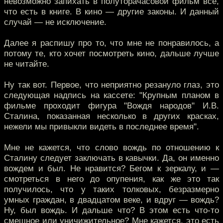
невозможно запихать в полуторачасовой фильм все,
что есть в книге. В кино — другие законы. И данный
случай — не исключение.
Далее я распишу про то, что мне не понравилось, а
потому те, кто хочет посмотреть кино, дальше лучше
не читайте.
Ну так вот. Первое, что неприятно резануло глаз, это
следующая надпись на кассете: "Крупным планом в
фильме проходит фигура "Вождя народов" И.В.
Сталина, показанная несколько в других красках,
нежели мы привыкли видеть в последнее время".
Мне не кажется, что слово вождь по отношению к
Сталину следует заключать в кавычки. Да, он именно
вождем и был. Не нравится? Бегом к зеркалу, и —
смотреться в него до опупения, как же это так
получилось, что у таких толковых, безразмерно
умных граждан, в двадцатом веке, и вдруг — вождь?
Ну, был вождь. И дальше что? В этом есть что-то
смешное или уничижительное? Мне кажется, это есть