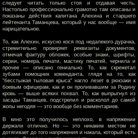
следует читать только стоя и отдавая честь.
Настолько профессионально грамотно там описаны и
показаны действия капитана Алехина и старшего
лейтенанта Таманцева, который у нас вообще — имя
нарицательное.
То, как Алехин, искусно кося под недалекого дурачка,
стремительно проверяет реквизиты документов,
отмечая фактуру обложек, особые знаки, шрифты,
серии, номера, печати, мастику печатей, чернила и
прочее — описано гениально. То, как скрежетал
зубами помощник коменданта, глядя на то, как
"бесстыжая тыловая крыса" нагло лезет в рюкзаки к
боевым офицерам, как и он проливавшим за Родину
кровь — выше всяких похвал. То, как выпрыгнул из
засады Таманцев, подстрелил и расколол до самой
жопы негодяя — это вообще без комментариев.
В кино это получилось неплохо, в напряжении
держали отлично. Но — это никаким местом не
дотягивает до того напряжения и накала, который есть