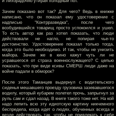
и лихорадочно утирая холодный пот.
Зачем показано вот так? Для чего? Ведь в книжке
написано, что он показал ему удостоверение с
надписью "Контрразведка", после чего
возбудившийся товарищ просто успокоился и ушел.
То есть автор как раз хотел показать, что люди
действовали не нагло, не попирая чье-то
достоинство. Удостоверение показал только тогда,
когда это было необходимо. И так, чтобы не унизить
майора. Зачем же в кино кажут чуть ли не
усравшегося от страха военнослужащего? С целью
показать, что при виде ксивы СМЕРШ люди даже на
войне падали в обморок?
После этого Таманцев выдернул с водительского
сиденья мешавшего проезду грузовика зазевавшегося
водилу, который кубарем полетел прочь, запрыгнул за
руль сам и сдал назад. В книге такого тоже нет. На кой
надо лепить всю эту идиотскую картину никчемного
беспредела, когда идет о людях, обученных всегда и
везде действовать так, чтобы не привлекать к себе