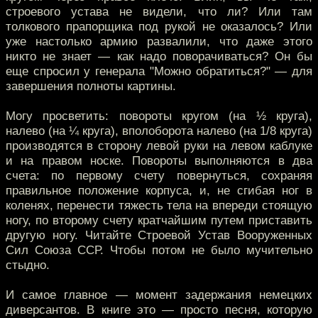
строевого устава не видели, что ли? Или там
толкового прапорщика под рукой не оказалось? Или
уже настолько армию развалили, что даже этого
никто не знает — как надо поворачиваться? Он бы
еще спросил у генерала "Можно обратиться?" — для
завершения полноты картины.
Могу просветить: повороты кругом (на ½ круга),
налево (на ¼ круга), вполоборота налево (на 1/8 круга)
производятся в сторону левой руки на левом каблуке
и на правом носке. Повороты выполняются в два
счета: по первому счету повернуться, сохраняя
правильное положение корпуса, и, не сгибая ног в
коленях, перенести тяжесть тела на впереди стоящую
ногу, по второму счету кратчайшим путем приставить
другую ногу. Читайте Строевой Устав Вооруженных
Сил Союза ССР. Чтобы потом не было мучительно
стыдно.
И самое главное — момент задержания немецких
диверсантов. В книге это — просто песня, которую