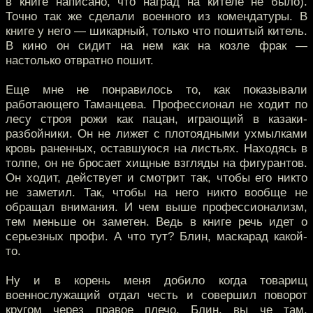
в книге написано, что наград на кителе не было).
Точно так же сделали военного из комендатуры. В
книге у него — шикарный, только что пошитый китель.
В кино он сидит на нем как на козле фрак —
настолько отвратно пошит.
Еще мне не понравилось то, как показывали
работающего Таманцева. Профессионал не ходит по
лесу строя рожи как пацан, играющий в казаки-
разбойники. Он не лижет с плотоядными ухмылками
кровь раненных, оставшуюся на листьях. Находясь в
толпе, он не бросает хищные взгляды на фигурантов.
Он ходит, действует и смотрит так, чтобы его никто
не заметил. Так, чтобы на него никто вообще не
обращал внимания. И чем выше профессионализм,
тем меньше он заметен. Ведь в книге речь идет о
серьезных профи. А что тут? Блин, маскарад какой-
то.
Ну и в корень меня добило когда товарищ
военнослужащий отдал честь и совершил поворот
кругом через правое плечо. Блин, вы че там,