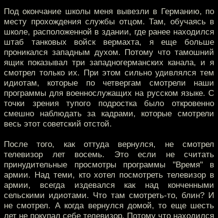
Под окончание школы меня вывезли в Германию, по
месту прохождения службы отцом. Там, обучаясь в
школе, расположенной в здании, где ранее находился
штаб танковых войск вермахта, я еще больше
проникался западным духом. Потому что тамошний
ящик показывал три западногерманских канала, и я
смотрел только их. При этом сильно удивлялся тем
идиотам, которые по четвергам смотрели наши
программы для военнослужащих на русском языке. С
точки зрения тупого подростка было откровенно
смешно наблюдать за кадрами, которые смотрели
весь этот советский отстой.
После того, как оттуда вернулся, не смотрел
телевизор лет восемь. Это если не считать
принудительные просмотры программы "Время" в
армии. Над теми, кто хотел посмотреть телевизор в
армии, всегда издевался как над конченными
сельскими идиотами. Что там смотреть-то, блин? И
не смотрел. А когда вернулся домой, то еще шесть
лет не покупал себе телевизор. Потому что находился