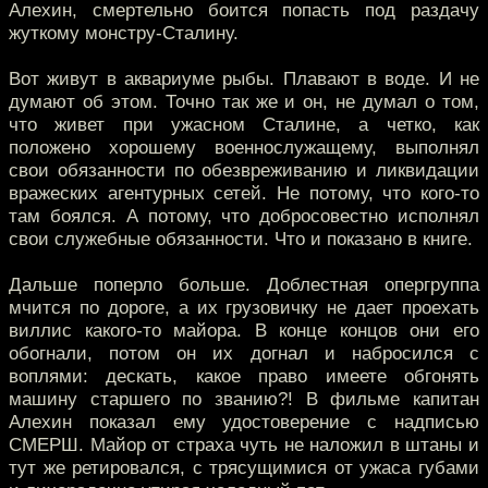
Алехин, смертельно боится попасть под раздачу
жуткому монстру-Сталину.
Вот живут в аквариуме рыбы. Плавают в воде. И не
думают об этом. Точно так же и он, не думал о том,
что живет при ужасном Сталине, а четко, как
положено хорошему военнослужащему, выполнял
свои обязанности по обезвреживанию и ликвидации
вражеских агентурных сетей. Не потому, что кого-то
там боялся. А потому, что добросовестно исполнял
свои служебные обязанности. Что и показано в книге.
Дальше поперло больше. Доблестная опергруппа
мчится по дороге, а их грузовичку не дает проехать
виллис какого-то майора. В конце концов они его
обогнали, потом он их догнал и набросился с
воплями: дескать, какое право имеете обгонять
машину старшего по званию?! В фильме капитан
Алехин показал ему удостоверение с надписью
СМЕРШ. Майор от страха чуть не наложил в штаны и
тут же ретировался, с трясущимися от ужаса губами