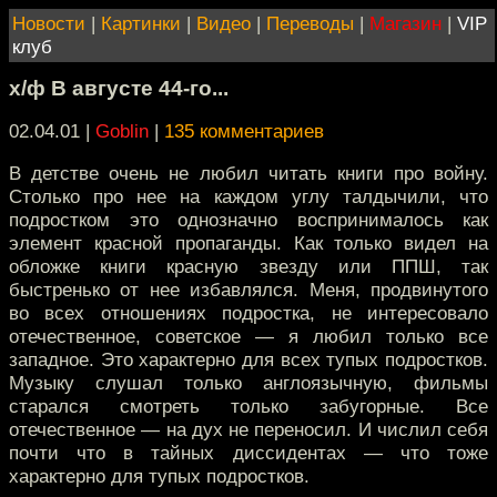
Новости
|
Картинки
|
Видео
|
Переводы
|
Магазин
|
VIP
клуб
х/ф В августе 44-го...
02.04.01 |
Goblin
|
135 комментариев
В детстве очень не любил читать книги про войну.
Столько про нее на каждом углу талдычили, что
подростком это однозначно воспринималось как
элемент красной пропаганды. Как только видел на
обложке книги красную звезду или ППШ, так
быстренько от нее избавлялся. Меня, продвинутого
во всех отношениях подростка, не интересовало
отечественное, советское — я любил только все
западное. Это характерно для всех тупых подростков.
Музыку слушал только англоязычную, фильмы
старался смотреть только забугорные. Все
отечественное — на дух не переносил. И числил себя
почти что в тайных диссидентах — что тоже
характерно для тупых подростков.