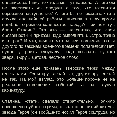
спланировал! Ему-то что, а мы тут парься... А чего бы
не рассказать как следует о том, что готовится
серьезное наступление? А чего бы не показать, что в
случае дальнейшей работы шпионов в тылу армии
погибнет огромное количество народа? При чем тут,
блин, Сталин? Это что — непонятно, что свои
обязанности и приказы надо выполнять быстро, точно
и в срок? И что, неясно, что за неисполнение того и
другого по законам военного времени полагается? Нет,
нужно устроить клоунаду, надо показать жуткого
зверя. Тьфу... Детсад, честное слово.
После этого еще показаны зверские терки между
генералами. Одни орут делай так, другие орут делай
не так. На мой взгляд, это больше похоже не на
реальное освещение событий, а на глупую
карикатуру.
Сталина, кстати, сделали отвратительно. Полкило
совершенно убогого грима, отвратно пошитый китель,
звезда Героя (он вообще-то носил Героя соцтруда, но