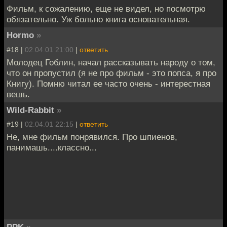
Фильм, к сожалению, еще не видел, но посмотрю
обязательно. Уж больно книга основательная.
Hormo
»
#18 |
02.04.01 21:00
|
ответить
Молодец Гоблин, начал рассказывать народу о том,
что он пропустил (я не про фильм - это попса, я про
Книгу). Помню читал ее часто очень - интерестная
вешь.
Wild-Rabbit
»
#19 |
02.04.01 22:15
|
ответить
Не, мне фильм понрявился. Про шпиенов,
панимашь....классно...
PPK
»