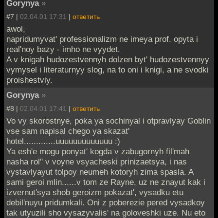
Gorynya
»
#7 |
02.04.01 17:31
|
ответить
awol,
napridumyvat' professionalizm ne imeya prof. opyta i
real'noy bazy - imho ne vyydet.
A v knigah hudozestvennyh dolzen byt' hudozestvennyy
vymysel i literaturnyy slog, na to oni i knigi, a ne svodki
proishestviy.
Gorynya
»
#8 |
02.04.01 17:41
|
ответить
Vo vy skorostnye, poka ya sochinyal i otpravlyay Goblin
vse sam napisal chego ya skazat'
hotel.............uuuuuuuuuuuuu :)
Ya esh'e mogu ponyat' kogda v zabugornyh fil'mah
nasha rol'' v voyne vsyacheski prinizaetsya, i nas
vystavlyayut tolpoy neumeh kotoryh zima spasla. A
sami geroi mlin......v tom ze Rayne, uz ne znayut kak i
izvernut'sya shob geroizm pokazat', vysadku etu
debil'nuyu pridumkali. Oni z poberezie pered vysadkoy
tak utyuzili sho vysazyvalis' na goloveshki uze. Nu eto