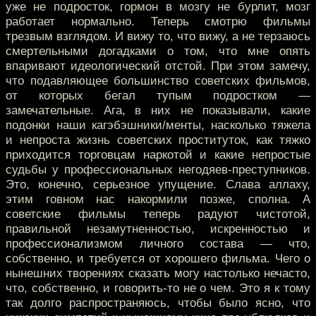
уже не подросток, гормон в мозгу не бурлит, мозг
работает нормально. Теперь смотрю фильмы
трезвым взглядом. И вижу то, что вижу, а не терзаюсь
смертельными догадками о том, что мне опять
впаривают идеологический отстой. При этом замечу,
что подавляющее большинство советских фильмов,
от которых бегал тупым подростком —
замечательные. Ага, в них не показывали, какие
подонки наши кагэбэшники/менты, насколько тяжела
и непроста жизнь советских проституток, как тяжко
приходится торговцам наркотой и какие непростые
судьбы у профессиональных негодяев-преступников.
Это, конечно, серьезное упущение. Слава аллаху,
этим говном нас накормили позже, сполна. А
советские фильмы теперь радуют чистотой,
правильной незамутненностью, искренностью и
профессионализмом личного состава — что,
собственно, и требуется от хорошего фильма. Чего о
нынешних творениях сказать могу настолько нечасто,
что, собственно, и говорить-то не о чем. Это я к тому
так долго распространяюсь, чтобы было ясно, что