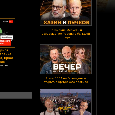
Признание Меркель и
возвращение России в большой
спорт
орьба
асение
а, Брюс
ник
мотров
Атака БПЛА на Геленджик и
открытие Ормузского пролива