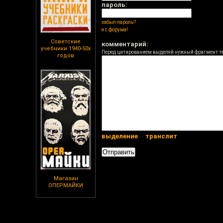
пароль:
забыл пароль?
я с форума!
Советские
комментарий:
учебники 1940-50х
Перед цитированием выделяй нужный фрагмент т
годов
выделение
транслит
Магазин
ОПЕРМАЙКИ