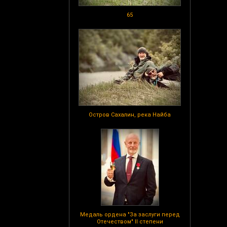
65
Остров Сахалин, река Найба
Медаль ордена "За заслуги перед
Отечеством" II степени