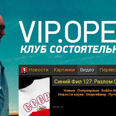
Картинки
Видео
Перев
Новости
Синий Фил 127: Разлом 
Новые
|
Популярные
|
Goblin 
Новости науки
|
Опергеймер
|
Пут
30.05.15