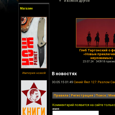
и всякое другое
Магазин
Глеб Таргонский о ф
«Новые приключе
неуловимых»
23.07.24 343918 просмо
В новостях
Империя ножей
30.05.15 01:49
Синий Фил 127: Разлом Са
Правила
|
Регистрация
|
Поиск
|
Мне
Комментарий появится на сайте тольк
имя: