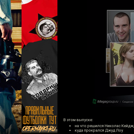
В этом выпуске:
на что решился Николас Кейдж
куда прокрался Джуд Лоу