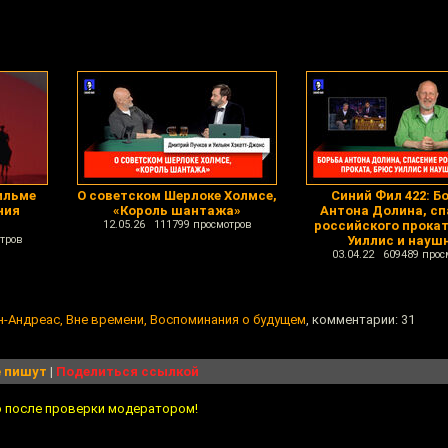
ильме
О советском Шерлоке Холмсе,
Синий Фил 422: Б
ния
«Король шантажа»
Антона Долина, сп
12.05.26 111799 просмотров
российского прокат
тров
Уиллис и науш
03.04.22 609489 прос
н-Андреас, Вне времени, Воспоминания о будущем
, комментарии: 31
 пишут
|
Поделиться ссылкой
о после проверки модератором!