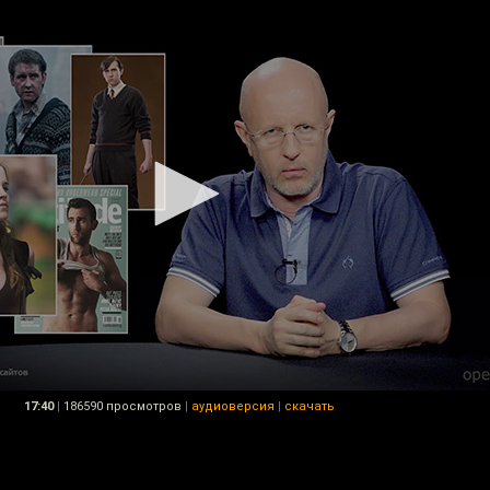
17:40
|
186590 просмотров
|
аудиоверсия
|
скачать
,