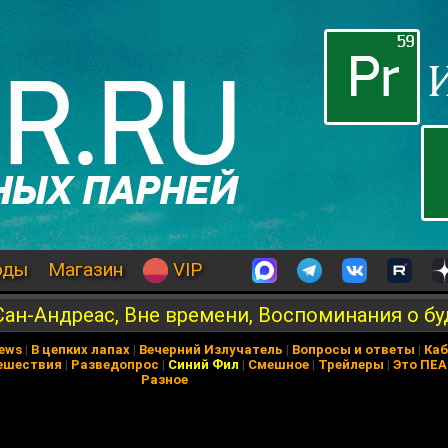
оды
Магазин
VIP
Сан-Андреас, Вне времени, Воспоминания о б
News
|
В цепких лапах
|
Вечерний Излучатель
|
Вопросы и ответы
|
Каб
ешествия
|
Разведопрос
|
Синий Фил
|
Смешное
|
Трейлеры
|
Это ПЕ
Разное