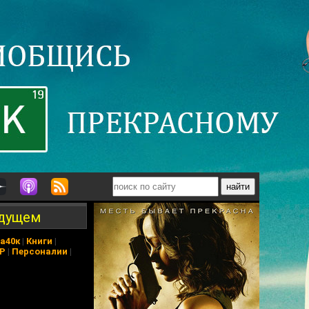
удущем
а40к
|
Книги
|
АР
|
Персоналии
|