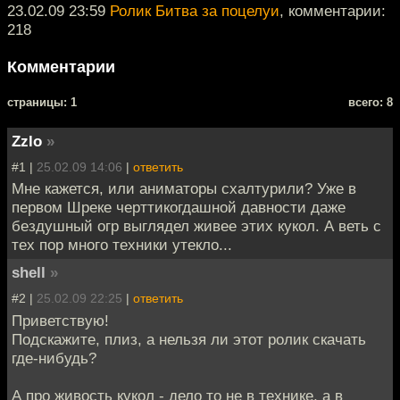
23.02.09 23:59
Ролик Битва за поцелуи
, комментарии:
218
Комментарии
cтраницы: 1
всего: 8
Zzlo
»
#1 |
25.02.09 14:06
|
ответить
Мне кажется, или аниматоры схалтурили? Уже в
первом Шреке черттикогдашной давности даже
бездушный огр выглядел живее этих кукол. А веть с
тех пор много техники утекло...
shell
»
#2 |
25.02.09 22:25
|
ответить
Приветствую!
Подскажите, плиз, а нельзя ли этот ролик скачать
где-нибудь?
А про живость кукол - дело то не в технике, а в