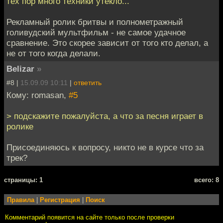
тех пор много техники утекло...
Рекламный ролик бритвы и полнометражный
голивудский мультфильм - не самое удачное
сравнение. Это скорее зависит от того кто делал, а
не от того когда делали.
Belizar
»
#8 |
15.09.09 10:11
|
ответить
Кому: romasan,
#5
> подскажите пожалуйста, а что за песня играет в
ролике
Присоединяюсь к вопросу, никто не в курсе что за
трек?
cтраницы: 1
всего: 8
Правила
|
Регистрация
|
Поиск
Комментарий появится на сайте только после проверки