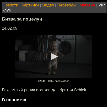
Новости
|
Картинки
|
Видео
|
Переводы
|
Магазин
|
VIP
клуб
Битва за поцелуи
24.02.09
02:00
|
50465 просмотров
Рекламный ролик станков для бритья Schick
В новостях