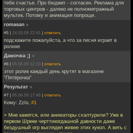
тебе счастье. Про бюджет - согласен. Реклама для
торговых центров - далеко не полнометражный
мультик. Потому и анимация попроще.
romasan
»
#5 |
24.03.09 22:41
|
ответить
подскажите пожалуйста, а что за песня играет в
ролике
Дамочка ;)
»
#6 |
05.06.09 12:23
|
ответить
этот ролик каждый день крутят в магазине
"Пятёрочка"
Результат
»
#7 |
05.06.09 17:46
|
ответить
Кому: Zzlo,
#1
> Мне кажется, или аниматоры схалтурили? Уже в
первом Шреке черттикогдашной давности даже
бездушный огр выглядел живее этих кукол. А веть с