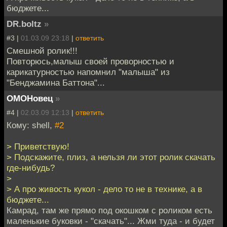
бюджете...
DR.boltz
»
#3 |
01.03.09 23:18
|
ответить
Смешной ролик!!!
Повторюсь,малыш своей проворностью и
карикатурностью напомнил "малыша" из
"Бенджамина Баттона"...
ОМОНовец
»
#4 |
02.03.09 12:13
|
ответить
Кому: shell,
#2
> Приветствую!
> Подскажите, плиз, а нельзя ли этот ролик скачать
где-нибудь?
>
> А про живость кукол - дело то не в технике, а в
бюджете...
Камрад, там же прямо под окошком с роликом есть
маленькие буковки - "скачать"... Жми туда - и будет