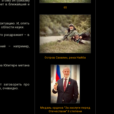
 этому энтузиазму
нет в ближайшей и
65
ситуацию. И, опять
 области науки.
его раздражает – в
аний – например,
Остров Сахалин, река Найба
 на Юпитере метана
т заговорить про
, очевидно.
Медаль ордена "За заслуги перед
Отечеством" II степени