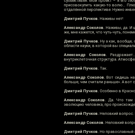
субъективен. Мой проект – я его лю
присовокупить какую-то волю… Плюс
отдалённой перспективе. Нужно инве
Дмитрий Пучков.
Наживы нет!
Александр Соколов.
Наживы, да. И ц
же, мне кажется, что чуть-чуть, поне
Дмитрий Пучков.
Ну а как, вообще,
области науки, в которой вы специал
Александр Соколов.
Раздражает… 
внутриклеточная структура. Атмосфе
Дмитрий Пучков.
Так.
Александр Соколов.
Вот сидишь на 
больше, чем считали раньше». А вот 
Дмитрий Пучков.
Особенно в Красно
Александр Соколов.
Да. Что там в
эволюцию человека, про происхождени
Дмитрий Пучков.
Неловкий вопрос.
Александр Соколов.
Неловкий вопро
Дмитрий Пучков.
Но православный а