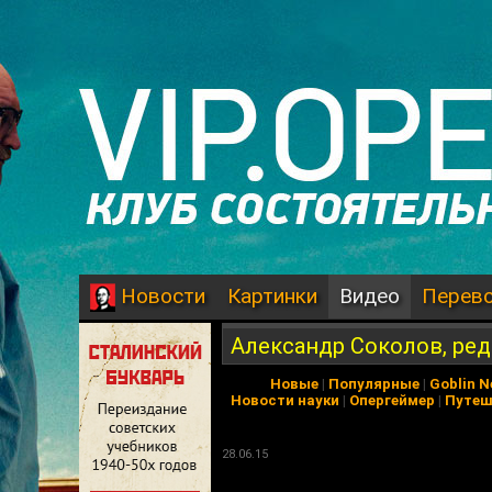
Картинки
Видео
Перев
Новости
Александр Соколов, ред
Новые
|
Популярные
|
Goblin 
Новости науки
|
Опергеймер
|
Путеш
28.06.15