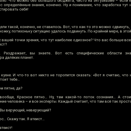
блю. Что можно без большого бюджета, чисто на энтузиазме – если к
 определённые знания, конечно. Ну и понимание, что заработка тут 
стировать себя!
ели такой, конечно, не ставилось. Вот, что как-то это можно сдвинуть, 
множку, потихоньку ситуацию удалось подвинуть. По крайней мере, в этой
 с вашей точки зрения, что тут наиболее одиозное? Что вас больше вс
ист?
Раздражает, вы знаете.. Вот есть специфические области зн
ра далёких планет.
кухне. И что-то вот никто не торопится сказать: «Вот я считаю, что
стоит тебе…
м пятне, да?
ообще, Красное пятно… Ну, там какой-то поток сознания… А стои
е человека – и все эксперты. Каждый считает, что там всё так просто
 Вы верующий, неверующий?
с… Скажу так. Я атеист…
теист!