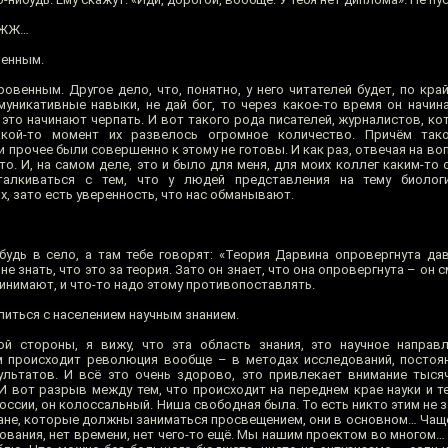
в ЖЖ…
венным.
овенным. Другое дело, что, понятно, у него читателей будет, по кра
муникативные навыки, не дай бог, то через какое-то время он начин
это начинают черпать. И вот такого рода писателей, журналистов, ко
акой-то момент их развелось огромное количество. Причём так
 прочее были совершенно к этому не готовы. И как раз, отвечая на во
то. И, на самом деле, это и было для меня, для моих коллег каким-то
талкиваться с тем, что у людей представления на тему биолог
х, зато есть уверенность, что нас обманывают.
удь в село, а там тебе говорят: «Теория Дарвина опровергнута дав
е знать, что это за теория. Зато он знает, что она опровергнута – он 
инимают, и что-то надо этому противопоставлять.
иться с населением научным знанием.
й стороны, я вижу, что эта область знания, это научное направл
м происходит революция вообще – в методах исследований, постоя
ультатов. И всё это очень здорово, это привлекает внимание тыс
И вот разрыв между тем, что происходит на переднем крае науки и те
России, он колоссальный. Ниша свободная была. То есть никто этим не з
тране, которые должны заниматься просвещением, они в основном… Ча
рования, нет времени, нет чего-то ещё. Мы нашим проектом во многом… 