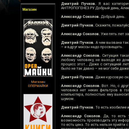
Дмитрий Пучков.
Я вас категорич
АНТРОПОГЕНЕЗ.РУ. Добрый день, Алек
Магазин
Александр Соколов.
Добрый день.
Дмитрий Пучков.
Скажите, пожалуйс
Александр Соколов.
Уже пять лет з
Дмитрий Пучков.
А чем вызвана так
– и вдруг массы надо просвещать.
Александр Соколов.
Ситуация такая
любому человеку, не выходя из дом
процесс этот… Даже с ситуацией лет 
было не так давно – не мог себе даже
Дмитрий Пучков.
Даже курсовую ск
Магазин
Александр Соколов.
Вот. Но, с дру
ОПЕРМАЙКИ
человека нет неких фильтров в го
компьютера, полностью ему выносит
шумом.
Дмитрий Пучков.
То есть изобилие 
Александр Соколов.
Да, то есть 
возможность производить эту информ
то есть ценз. То есть нельзя прийти 
произошли от червяков». Или ещё что-