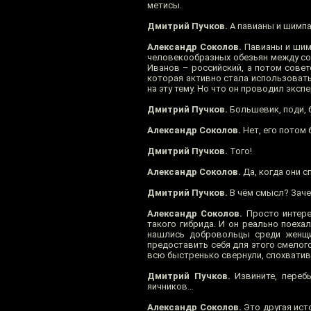
метисы.
Дмитрий Пучков.
А павианы и шимпа
Александр Соколов.
Павианы и шимп
человекообразных обезьян между собо
Иванов – российский, а потом совет
которая активно стала использовать
на эту тему. Но что он проводил экс
Дмитрий Пучков.
Большевик, поди, 
Александр Соколов.
Нет, его потом
Дмитрий Пучков.
Того!
Александр Соколов.
Да, когда они с
Дмитрий Пучков.
В чём смысл? Заче
Александр Соколов.
Просто интерес
такого гибрида. И он реально поеха
нашлись добровольцы среди женщи
предоставить себя для этого смелог
всю быстренько свернули, спохвати
Дмитрий Пучков.
Извините, переб
яичников…
Александр Соколов.
Это другая исто