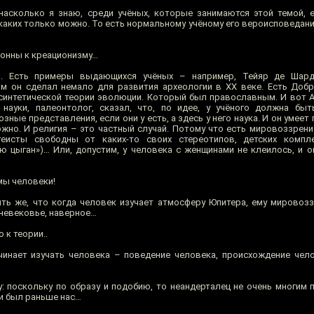
насколько я знаю, среди учёных, которые занимаются этой темой, е
каких только можно. То есть нормальному учёному его вероисповедани
лонны к креационизму…
. Есть примеры выдающихся учёных – например, Тейяр де Шард
м он сделал немало для развития археологии в XX веке. Есть Доб
интетической теории эволюции. Который был православным. И вот 
науки, палеонтолог, сказал, что, по идее, у учёного должна быт
озные представления, если они у есть, а здесь у него наука. И он умеет
ожно. И религия – это частный случай. Потому что есть мировоззрени
теисты свободны от каких-то своих стереотипов, детских компле
ю цыган»)… Или, допустим, у человека с женщинами не клеилось, и о
мы человеки!
ть же, что когда человек изучает атмосферу Юпитера, ему мировоззр
дневековье, наверное…
 к теории..
чинает изучать человека – поведение человека, происхождение чело
: поскольку по образу и подобию, то неандерталец не очень многим 
 и был раньше нас…