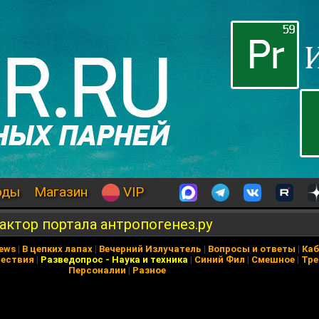
оды
Магазин
VIP
актор портала антропогенез.ру
News
|
В цепких лапах
|
Вечерний Излучатель
|
Вопросы и ответы
|
Каб
ествия
|
Разведопрос
-
Наука и техника
|
Синий Фил
|
Смешное
|
Тре
Персоналии
|
Разное