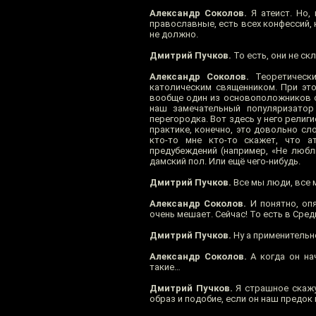
Александр Соколов.
Я атеист. Но, 
православные, есть всех конфессий, 
не должно.
Дмитрий Пучков.
То есть, они не ск
Александр Соколов.
Теоретически
католическим священником. При это
вообще один из основоположников с
наш замечательный популяризатор 
перегородка. Вот здесь у него религи
практике, конечно, это довольно сл
кто-то мне кто-то скажет, что а
предубеждений (например, «Не любл
дамский пол. Или ещё чего-нибудь.
Дмитрий Пучков.
Все мы люди, все 
Александр Соколов.
И понятно, опя
очень мешает. Сейчас! То есть в Сре
Дмитрий Пучков.
Ну а применительно
Александр Соколов.
А когда он на
такие…
Дмитрий Пучков.
Я страшное скажу
образ и подобие, если он наш предок