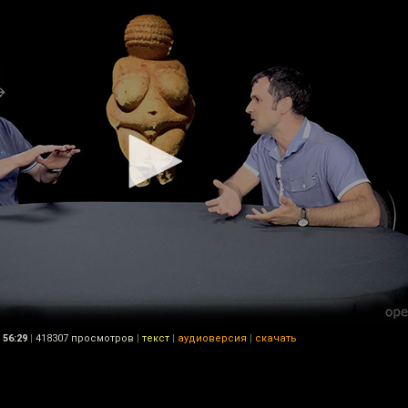
56:29
|
418307 просмотров
|
текст
|
аудиоверсия
|
скачать