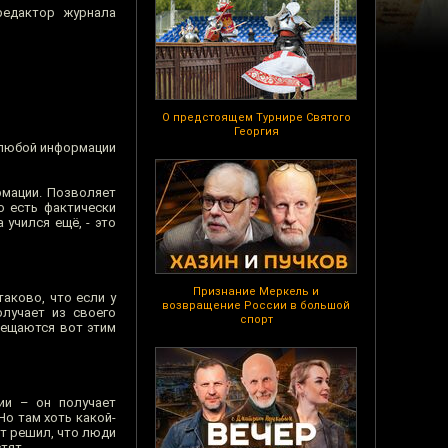
редактор журнала
О предстоящем Турнире Святого
Георгия
 любой информации
рмации. Позволяет
о есть фактически
 учился ещё, - это
Признание Меркель и
таково, что если у
возвращение России в большой
лучает из своего
спорт
мещаются вот этим
ии – он получает
о там хоть какой-
вот решил, что люди
тят.