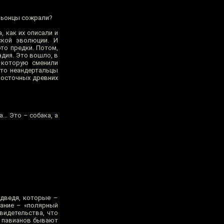
аньонцы сожрали?
, как их описали и
ской эволюции. И
то предки. Потом,
адия. Это вошло, в
, которую сменили
что неандертальцы
восточных древних
а… Это – собака, а
едведя, которые –
вание – «полярный
видетельства, что
в павианов бывают