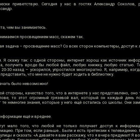
ески приветствую. Сегодня у нас в гостях Александр Соколов, 
сандр.
та, чем вы занимаетесь.
анимаемся просвещением масс, скажем так.
ая задача – просвещение масс? Со всех сторон компьютеры, доступ к
. Я скажу так: с одной стороны, интернет хорош как источник инфо
а, получить вроде бы любой файл, любую книжку, любую статью. Т
20-30 назад – ускорился, упростился многократно. Я, например, когда
 представить, что мне не нужно будет ходить в библиотеку.
ачать было невозможно!
гой стороны, качество того, что в интернете у нас представлено, оно 
лове, то этот огромный грязевой вал, который он каждый день по
 те немногие знания, которые у него ещё остались со школы. Они за
информации ещё и вреднее.
тут мало того, что любой не только получает доступ к информац
ацию. При том, если раньше… Были и есть претензии к телевидению. Н
с улицы и сказать: «А давайте я вам расскажу, что я вчера придумал! Я 
нибудь. Ему скажут: «Иди, дорогой, вообще. У тебя нет диплома». Не пус