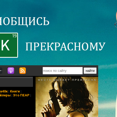
а40к
|
Книги
|
йлеры
|
Это ПЕАР
|