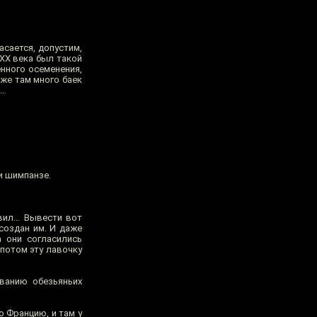
сается, допустим,
 XX века был такой
нного осеменения,
же там много баек
я…
 и шимпанзе.
авил… Вывести вот
создан им. И даже
 они согласились
 потом эту лавочку
ванию обезьяньих
о Францию, и там у