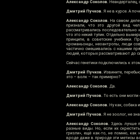
Александр Соколов.
Неандерталец, с
Дмитрий Пучков.
Я не в курсе. А п
Александр Соколов.
На самом деле 
признали, что это другой вид че
рассматривались последовательно и 
что это некий тупик. Отдельно вымер
принципе, в советские учебники. П
кроманьонцы, неоантропы, люди со
частично смешивались с нашими пря
людей, которых рассматривают до с
Сейчас генетики подключились к это
Дмитрий Пучков.
Извините, перебью
это – волк – так примерно?
Александр Соколов.
Да.
Дмитрий Пучков.
То есть они могли
Александр Соколов.
Ну как, собака 
Дмитрий Пучков.
Я не зоолог, не зн
Александр Соколов.
Здесь лучше п
разные виды. Но, если их скрестит
гризли», ещё как-то, не помню, как
вроде даже в природе эти метисы вс