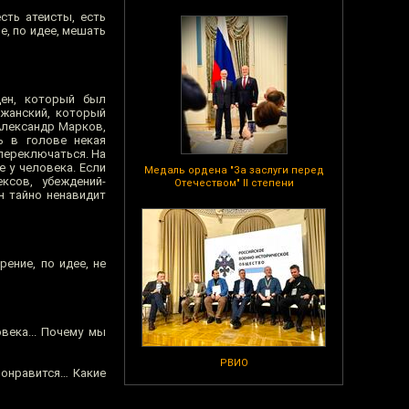
сть атеисты, есть
е, по идее, мешать
ен, который был
ржанский, который
Александр Марков,
ь в голове некая
 переключаться. На
е у человека. Если
Медаль ордена "За заслуги перед
ксов, убеждений-
Отечеством" II степени
н тайно ненавидит
ение, по идее, не
века... Почему мы
РВИО
понравится… Какие