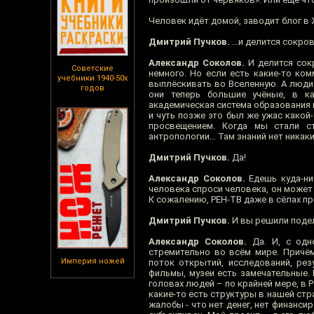
Человек идёт домой, заводит блог 
Дмитрий Пучков.
…и делится сокро
Александр Соколов.
И делится сокр
Советские
немного. Но если есть какие-то ком
учебники 1940-50х
выплёскивать во Вселенную. А люди 
годов
они теперь большие учёные, в к
академическая система образования и
и чуть позже это был же ужас какой-
просвещением. Когда мы стали с
антропологии… Там знаний нет никаки
Дмитрий Пучков.
Да!
Александр Соколов.
Едешь куда-ниб
человека спроси человека, он может н
К сожалению, РЕН-ТВ даже в сёлах пр
Дмитрий Пучков.
И вы решили подел
Александр Соколов.
Да. И, с одно
стремительно во всём мире. Причё
Империя ножей
поток открытий, исследований, рез
фильмы, музеи есть замечательные. 
головах людей – по крайней мере, в 
какие-то есть структуры в нашей с
жалобы - что нет денег, нет финанси