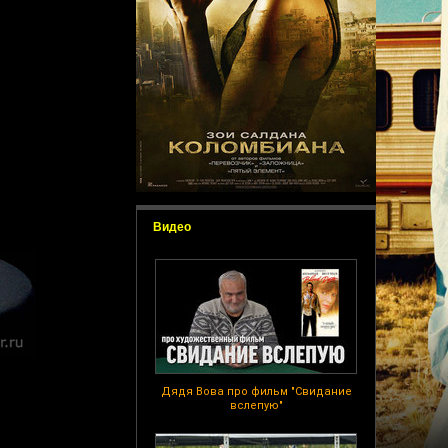
Видео
Дядя Вова про фильм "Свидание
вслепую"