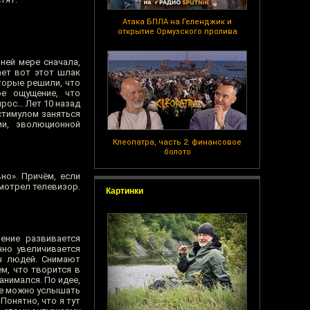
Атака БПЛА на Геленджик и
открытие Ормузского пролива
йней мере сначала,
ает вот этот шлак
торые решили, что
ое ощущение, что
прос… Лет 10 назад
 стимулом заняться
ии, эволюционной
Клеопатра, часть 2: финансовое
болото
но». Причём, если
смотрел телевизор.
Картинки
ение развивается
нно увеличивается
яч людей. Снимают
м, что творится в
анимался. По идее,
ще можно услышать
Понятно, что я тут