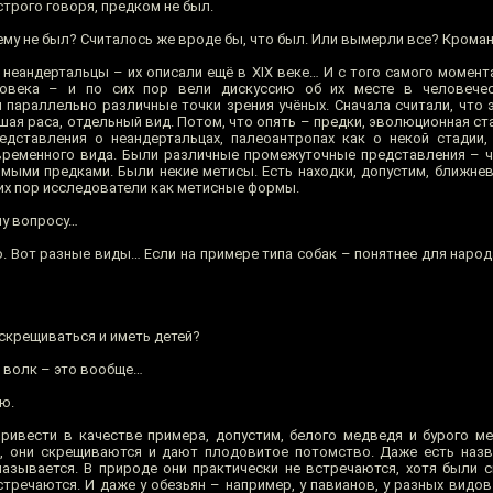
трого говоря, предком не был.
очему не был? Считалось же вроде бы, что был. Или вымерли все? Кром
неандертальцы – их описали ещё в XIX веке… И с того самого момента
ловека – и по сих пор вели дискуссию об их месте в человече
параллельно различные точки зрения учёных. Сначала считали, что э
шая раса, отдельный вид. Потом, что опять – предки, эволюционная ст
редставления о неандертальцах, палеоантропах как о некой стадии
временного вида. Были различные промежуточные представления – 
мыми предками. Были некие метисы. Есть находки, допустим, ближне
их пор исследователи как метисные формы.
му вопросу…
. Вот разные виды… Если на примере типа собак – понятнее для народ
 скрещиваться и иметь детей?
и волк – это вообще…
аю.
ривести в качестве примера, допустим, белого медведя и бурого м
ь, они скрещиваются и дают плодовитое потомство. Даже есть наз
 называется. В природе они практически не встречаются, хотя были с
тречаются. И даже у обезьян – например, у павианов, у разных видо