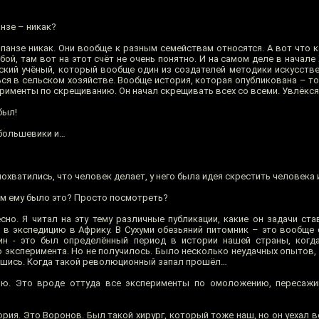
нзе – никак?
анзе никак. Они вообще к разным семействам относятся. А вот что ка
й, там вот на этот счёт не очень понятно. И на самом деле в начале
ский учёный, который вообще один из создателей методики искусстве
ся в сельском хозяйстве. Вообще история, которая опубликована – то
перименты по скрещиванию. Он начал скрещивать всех со всеми. Увлёкс
был!
 большевики и…
похватились, что человек делает, у него была идея скрестить человека
м ему было это? Просто посмотреть?
но. Я читал на эту тему различные публикации, какие он задачи ст
л в экспедицию в Африку. В Сухуми обезьяний питомник – это вообще 
н - это был определённый период в истории нашей страны, когда
о эксперимента. Но не получилось. Было несколько неудачных опытов,
вшись. Когда такой революционный запал прошёл…
ью. Это вроде оттуда все эксперименты по омоложению, пересажи
рия. Это Воронов. Был такой хирург, который тоже наш, но он уехал в