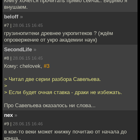
Книгу хочется прочитать прямо сейчас. Видимо я
внушаем.
beloff
»
#7 |
28.06.15 16:45
грузинопитеки древнее укропитеков ? (ждём
опровержение от укро академии наук)
SecondLife
»
#8 |
28.06.15 16:45
Кому: chelovek,
#3
> Читал две серии разбора Савельева.
>
> Если будет очная ставка - драки не избежать.
Про Савельева оказалось ни слова...
nex
»
#9 |
28.06.15 16:46
в кои-то веки может книжку почитаю от начала до
конца..