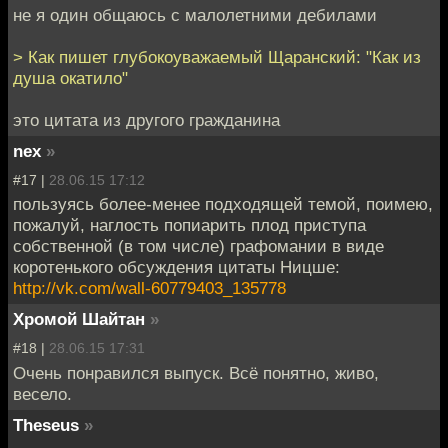
не я один общаюсь с малолетними дебилами
> Как пишет глубокоуважаемый Щаранский: "Как из
душа окатило"
это цитата из другого гражданина
nex
»
#17 |
28.06.15 17:12
пользуясь более-менее подходящей темой, поимею,
пожалуй, наглость попиарить плод приступа
собственной (в том числе) графомании в виде
коротенького обсуждения цитаты Ницше:
http://vk.com/wall-60779403_135778
Хромой Шайтан
»
#18 |
28.06.15 17:31
Очень понравился выпуск. Всё понятно, живо,
весело.
Theseus
»