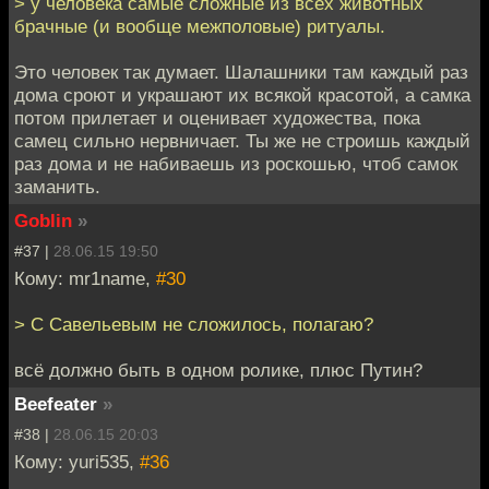
> у человека самые сложные из всех животных
брачные (и вообще межполовые) ритуалы.
Это человек так думает. Шалашники там каждый раз
дома сроют и украшают их всякой красотой, а самка
потом прилетает и оценивает художества, пока
самец сильно нервничает. Ты же не строишь каждый
раз дома и не набиваешь из роскошью, чтоб самок
заманить.
Goblin
»
#37 |
28.06.15 19:50
Кому: mr1name,
#30
> С Савельевым не сложилось, полагаю?
всё должно быть в одном ролике, плюс Путин?
Beefeater
»
#38 |
28.06.15 20:03
Кому: yuri535,
#36