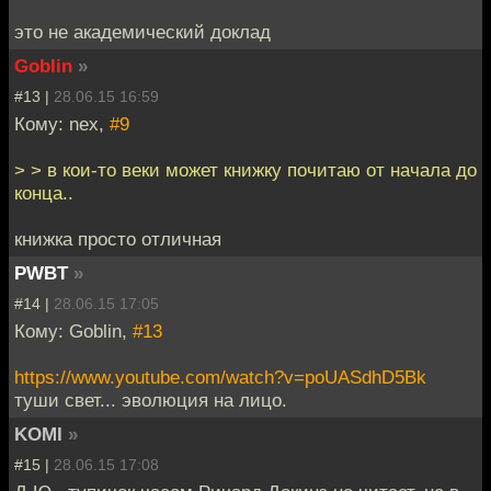
это не академический доклад
Goblin
»
#13 |
28.06.15 16:59
Кому: nex,
#9
> > в кои-то веки может книжку почитаю от начала до
конца..
книжка просто отличная
PWBT
»
#14 |
28.06.15 17:05
Кому: Goblin,
#13
https://www.youtube.com/watch?v=poUASdhD5Bk
туши свет... эволюция на лицо.
KOMI
»
#15 |
28.06.15 17:08