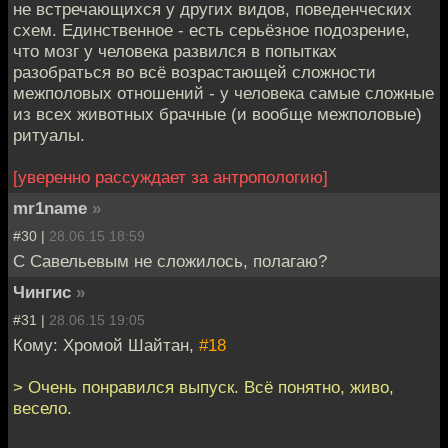
не встречающихся у других видов, поведенческих
схем. Единственное - есть серьёзное подозрение,
что мозг у человека развился в попытках
разобраться во всё возрастающей сложности
межполовых отношений - у человека самые сложные
из всех животных брачные (и вообще межполовые)
ритуалы.
[уверенно рассуждает за антропологию]
mr1name
»
#30 |
28.06.15 18:59
С Савельевым не сложилось, полагаю?
Чингиc
»
#31 |
28.06.15 19:05
Кому: Хромой Шайтан,
#18
> Очень понравился выпуск. Всё понятно, живо,
весело.