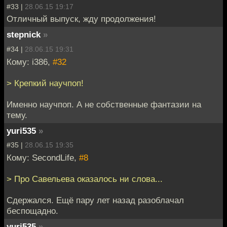
#33 |
28.06.15 19:17
Отличный выпуск, жду продолжения!
stepnick
»
#34 |
28.06.15 19:31
Кому: i386,
#32
> Крепкий научпоп!
Именно научпоп. А не собственные фантазии на
тему.
yuri535
»
#35 |
28.06.15 19:35
Кому: SecondLife,
#8
> Про Савельева оказалось ни слова...
Сдержался. Ещё пару лет назад разоблачал
беспощадно.
yuri535
»