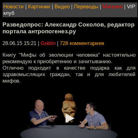
Новости
|
Картинки
|
Видео
|
Переводы
|
Магазин
|
VIP
клуб
Разведопрос: Александр Соколов, редактор
портала антропогенез.ру
28.06.15 15:21
|
Goblin
|
728 комментариев
Книгу "Мифы об эволюции человека" настоятельно
рекомендую к приобретению и зачитыванию.
Отлично подходит в качестве подарка как для
здравомыслящих граждан, так и для любителей
мифов.