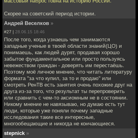
массовый наброс говна на историю России.
Скорее на советский период истории.
Андрей Веселков
»
#27 |
28.06.15 18:46
После того, когда узнаешь чем занимаются
западные ученые в твоей области знаний(ЦО) и
понимаешь, как людей дурят, продавая хорошо
забытое фундаментальное или просто пользуясь
невежеством граждан - доверять им перестаёшь.
Поэтому моё личное мнение, что читать литературу
формата "за что купил, за то и продаю" или
смотреть РенТВ есть занятия очень похожие друг на
друга из-за того, что результат ты перепроверить
или сравнить с чем-то аксиомным не в состоянии.
Никому мнение не навязываю, но думаю есть тут
люди, которые уже поняли почему западные
исследования такие все интересные,
многообещающие и никогда не кончающиеся.
stepnick
»