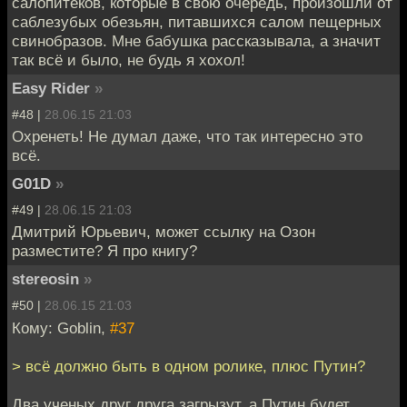
салопитеков, которые в свою очередь, произошли от
саблезубых обезьян, питавшихся салом пещерных
свинобразов. Мне бабушка рассказывала, а значит
так всё и было, не будь я хохол!
Easy Rider
»
#48 |
28.06.15 21:03
Охренеть! Не думал даже, что так интересно это
всё.
G01D
»
#49 |
28.06.15 21:03
Дмитрий Юрьевич, может ссылку на Озон
разместите? Я про книгу?
stereosin
»
#50 |
28.06.15 21:03
Кому: Goblin,
#37
> всё должно быть в одном ролике, плюс Путин?
Два ученых друг друга загрызут, а Путин будет