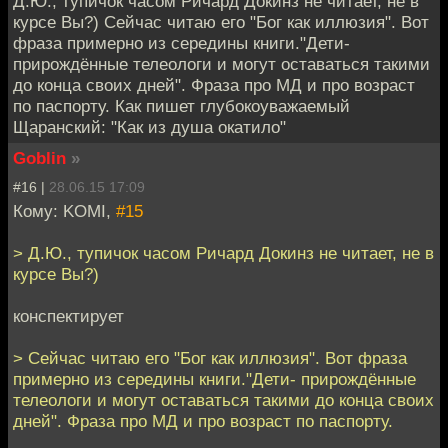
Д.Ю., тупичок часом Ричард Докинз не читает, не в
курсе Вы?) Сейчас читаю его "Бог как иллюзия". Вот
фраза примерно из середины книги."Дети-
прирождённые телеологи и могут оставаться такими
до конца своих дней". Фраза про МД и про возраст
по паспорту. Как пишет глубокоуважаемый
Щаранский: "Как из душа окатило"
Goblin
»
#16 |
28.06.15 17:09
Кому: KOMI,
#15
> Д.Ю., тупичок часом Ричард Докинз не читает, не в
курсе Вы?)
конспектирует
> Сейчас читаю его "Бог как иллюзия". Вот фраза
примерно из середины книги."Дети- прирождённые
телеологи и могут оставаться такими до конца своих
дней". Фраза про МД и про возраст по паспорту.