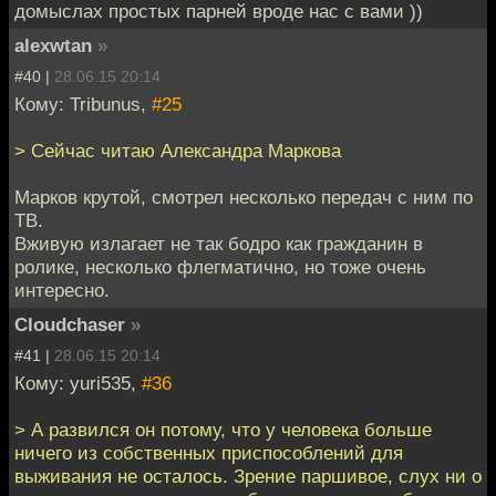
домыслах простых парней вроде нас с вами ))
alexwtan
»
#40 |
28.06.15 20:14
Кому: Tribunus,
#25
> Сейчас читаю Александра Маркова
Марков крутой, смотрел несколько передач с ним по
ТВ.
Вживую излагает не так бодро как гражданин в
ролике, несколько флегматично, но тоже очень
интересно.
Cloudchaser
»
#41 |
28.06.15 20:14
Кому: yuri535,
#36
> А развился он потому, что у человека больше
ничего из собственных приспособлений для
выживания не осталось. Зрение паршивое, слух ни о