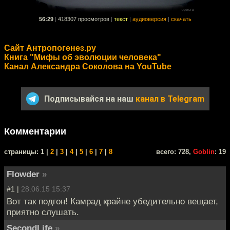
56:29
|
418307 просмотров
|
текст
|
аудиоверсия
|
скачать
Сайт Антропогенез.ру
Книга "Мифы об эволюции человека"
Канал Александра Соколова на YouTube
Подписывайся на наш
канал в Telegram
Комментарии
cтраницы: 1 |
2
|
3
|
4
|
5
|
6
|
7
|
8
всего: 728,
Goblin
: 19
Flowder
»
#1 |
28.06.15 15:37
Вот так подгон! Камрад крайне убедительно вещает,
приятно слушать.
SecondLife
»