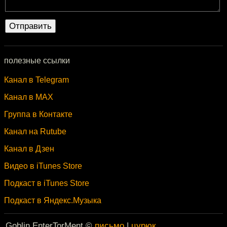
полезные ссылки
Канал в Telegram
Канал в MAX
Группа в Контакте
Канал на Rutube
Канал в Дзен
Видео в iTunes Store
Подкаст в iTunes Store
Подкаст в Яндекс.Музыка
Goblin EnterTorMent ©
письмо
|
цурюк