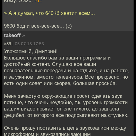
Кому: SS20,
#11
> А я думал, что 640Кб хватит всем...
9600 бод и все-все-все... (с)
takeoff
»
#39 |
05.07.15 17:53
Уважаемый, Дмитрий!
Большое спасибо вам за ваши программы и
достойный контент. Слушаю все ваши
познавательные передачи и на отдыхе, и на работе,
и за ужином, вместо телевизора. Все прекрасно, но
есть один совет или скорее, большая просьба.
Меня зачастую окружающие просят сделать звук
потише, что очень неудобно, т.к. уровень громкости
ваших видео прыгает от еле тихого, до зашкала
децибел, от которого все подпрыгивают на стульях.
Очень прошу поставить в цепь звукозаписи между
микрофоном и звукозаписывающим