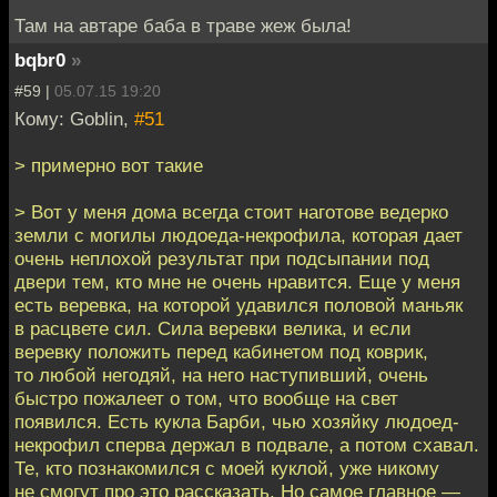
Там на автаре баба в траве жеж была!
bqbr0
»
#59 |
05.07.15 19:20
Кому: Goblin,
#51
> примерно вот такие
> Вот у меня дома всегда стоит наготове ведерко
земли с могилы людоеда-некрофила, которая дает
очень неплохой результат при подсыпании под
двери тем, кто мне не очень нравится. Еще у меня
есть веревка, на которой удавился половой маньяк
в расцвете сил. Сила веревки велика, и если
веревку положить перед кабинетом под коврик,
то любой негодяй, на него наступивший, очень
быстро пожалеет о том, что вообще на свет
появился. Есть кукла Барби, чью хозяйку людоед-
некрофил сперва держал в подвале, а потом схавал.
Те, кто познакомился с моей куклой, уже никому
не смогут про это рассказать. Но самое главное —