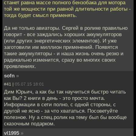
станет равна массе полного бензобака для мотора
той же мощности при равной длительности работы -
тогда будет смысл применять.
Да не только авиаторы. Сергей в ролике правильно
говорит - все заждались хороших аккумуляторов
(или других энергетических элементов). И уже
заготовили им миллион применений. Появятся
такие аккумуляторы - и наша жизнь очень резко и
радикально изменится, сразу во многих своих
проявлениях.
sofn
»
#41 |
05.07.15 18:01
Дим Юрьич, а как бы так научиться быстро читать
как Вы? 2 книги в день - это просто мечта.
Информации в сети полно, с одной стороны, с
другой не ясно - за что хвататься. Посоветуйте
полезное. Ну а спец.ролик на тему был бы вообще
сказочным подарком.
vl1995
»