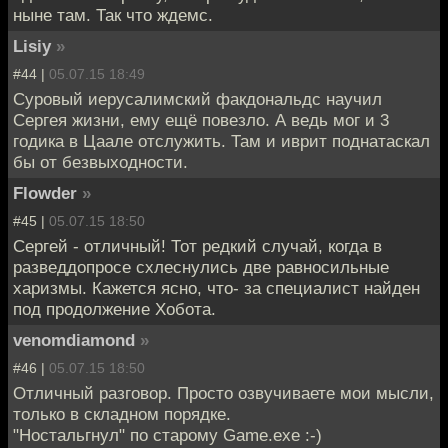
ныне там. Так что ждемс.
Lisiy
»
#44 |
05.07.15 18:49
Суровый иерусалимский факдональдс научил
Сергея жизни, ему ещё повезло. А ведь мог и 3
годика в Цаале отслужить. Там и иврит поднатаскал
бы от безвыходности.
Flowder
»
#45 |
05.07.15 18:50
Сергей - отличный! Тот редкий случай, когда в
разведдопросе схлеснулись две равносильные
харизмы. Кажется ясно, что- за специалист найден
под продолжение Хобота.
venomdiamond
»
#46 |
05.07.15 18:50
Отличный разговор. Просто озвучиваете мои мысли,
только в складном порядке.
"Ностальгнул" по старому Game.exe :-)