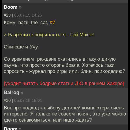
Doom
»
#29 |
05.07.15 14:25
Кому: bazil_the_cat,
#7
> Разрешите покривляться - Гей Мэкзе!
Они ещё и Учу.
Со временем граждане скатились в такую дикую
заумь, что просто оторопь брала. Хотелось таки
спросить - журнал про игры или, блин, психоделию?
[уходит читать бодрые статьи ДЮ в раннем Хакере]
Balrog
»
#30 |
05.07.15 15:01
Вот про подход к выбору деталей компьютера очень
интересно. Я только не совсем понял, это уже можно
где-то ознакомиться, или надо ждать?
Doom
»