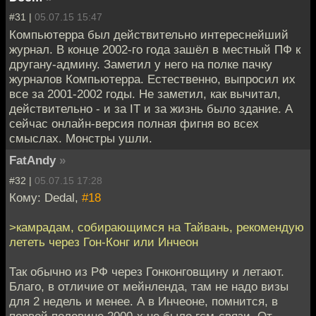
#31 |
05.07.15 15:47
Компьютерра был действительно интереснейший
журнал. В конце 2002-го года зашёл в местный ПФ к
другану-админу. Заметил у него на полке пачку
журналов Компьютерра. Естественно, выпросил их
все за 2001-2002 годы. Не заметил, как вычитал,
действительно - и за IT и за жизнь было здание. А
сейчас онлайн-версия полная фигня во всех
смыслах. Монстры ушли.
FatAndy
»
#32 |
05.07.15 17:28
Кому: Dedal,
#18
>камрадам, собирающимся на Тайвань, рекомендую
лететь через Гон-Конг или Инчеон
Так обычно из РФ через Гонконговщину и летают.
Благо, в отличие от мейнленда, там не надо визы
для 2 недель и менее. А в Инчеоне, помнится, в