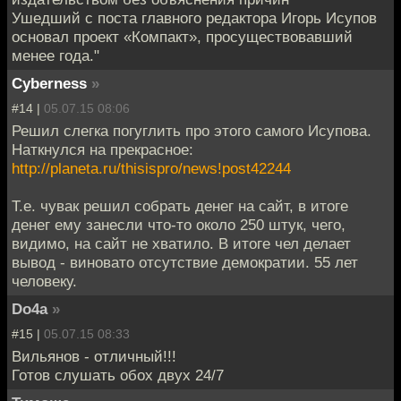
Ушедший с поста главного редактора Игорь Исупов
основал проект «Компакт», просуществовавший
менее года."
Cyberness
»
#14 |
05.07.15 08:06
Решил слегка погуглить про этого самого Исупова.
Наткнулся на прекрасное:
http://planeta.ru/thisispro/news!post42244
Т.е. чувак решил собрать денег на сайт, в итоге
денег ему занесли что-то около 250 штук, чего,
видимо, на сайт не хватило. В итоге чел делает
вывод - виновато отсутствие демократии. 55 лет
человеку.
Do4a
»
#15 |
05.07.15 08:33
Вильянов - отличный!!!
Готов слушать обох двух 24/7