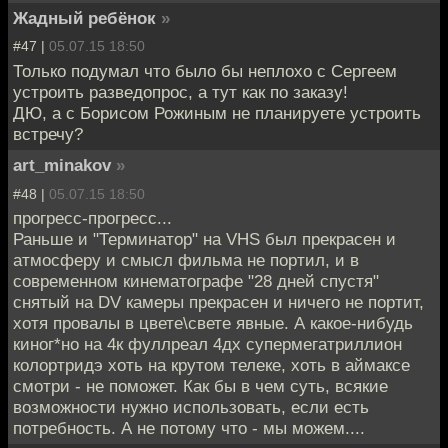
Жадный ребёнок
»
#47 |
05.07.15 18:50
Только подумал что было бы неплохо с Сергеем
устроить разведопрос, а тут как по заказу!
ДЮ, а с Борисом Рожиным не планируете устроить
встречу?
art_minakov
»
#48 |
05.07.15 18:50
прогресс-прогресс...
Раньше и "Терминатор" на VHS был прекрасен и
атмосферу и смысл фильма не портил, и в
современном кинематографе "28 дней спустя"
снятый на DV камеры прекрасен и ничего не портит,
хотя провалы в цвете\свете явные. А какое-нибудь
киног*но на 4к фуллреал 4дх супермегатриллион
колортридэ хоть на крутом телеке, хоть в аймаксе
смотри - не поможет. Как бы в чем суть, всякие
возможности нужно использовать, если есть
потребность. А не потому что - мы можем....