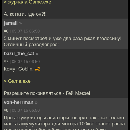
> журнала Game.exe
А, кстати, где он?!!
jamall
»
#6 |
05.07.15 06:50
5 минут посмотрел и уже два раза ржал вголосину!
Отличный разведопрос!
bazil_the_cat
»
#7 |
05.07.15 06:50
Кому: Goblin,
#2
> Game.exe
Разрешите покривляться - Гей Мэкзе!
von-herrman
»
#8 |
05.07.15 06:50
Про аккумуляторы авиаторы говорят так - как только
масса аккумулятора для мотора 100квт станет равна
массе полного бензобака для мотора той же