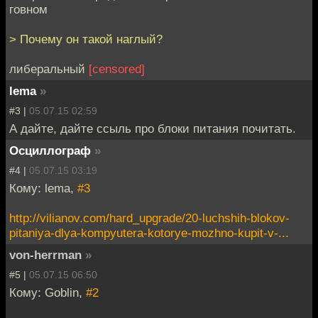
говном
> Почему он такой наглый?
либеральный
[censored]
lema
»
#3 |
05.07.15 02:59
А дайте, дайте ссыль про блоки питания почитать.
Осциллограф
»
#4 |
05.07.15 03:19
Кому: lema,
#3
http://vilianov.com/hard_upgrade/20-luchshih-blokov-
pitaniya-dlya-kompyutera-kotorye-mozhno-kupit-v-...
von-herrman
»
#5 |
05.07.15 06:50
Кому: Goblin,
#2