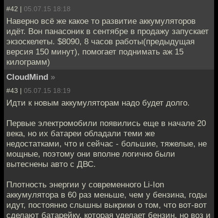
#42 |
05.07.15 18:18
Наверно всё же какое то развитие аккумуляторов
идёт. Вон панасоник в сентябре в продажу запускает
экзоскелеты. $8090, 8 часов работы(предыдущая
версия 150 минут), помогает поднимать аж 15
килограмм)
CloudMind
»
#43 |
05.07.15 18:19
Идти к новым аккумуляторам надо будет долго.
Первые электромобили появились еще в начале 20
века, но их батареи обладали теми же
недостатками, что и сейчас - большие, тяжелые, не
мощные, поэтому они вполне логично были
вытеснены авто с ДВС.
Плотность энергии у современного Li-Ion
аккумулятора в 60 раз меньше, чем у бензина, годы
идут, постоянно слышны выкрики о том, что вот-вот
сделают батарейку, которая уделает бензин, но воз и