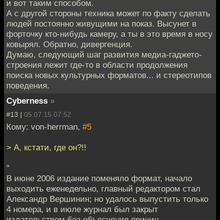
и вот таким способом.
А с другой стороны техника может по факту сделать
людей постоянно живущими на показ. Высунет в
форточку кто-нибудь камеру, а ты в это время в носу
ковырял. Обратно, дивергенция.
Думаю, следующий шаг развития медиа-гаджето-
строения лежит где-то в области продолжения
поиска новых культурных форматов... и стереотипов
поведения.
Cyberness
»
#13 |
05.07.15 07:52
Кому: von-herrman,
#5
> А, кстати, где он?!!
"
В июне 2006 издание поменяло формат, начало
выходить еженедельно, главный редактором стал
Александр Вершинин; но удалось выпустить только
4 номера, и в июле журнал был закрыт
издательством без объяснения причин