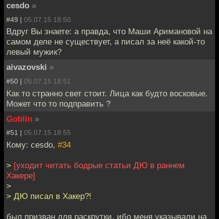
cesdo
»
#49 |
05.07.15 18:50
Вдруг Вы знаете: а правда, что Маши Аримановой на
самом деле не существует, а писал за неё какой-то
левый мужик?
aivazovski
»
#50 |
05.07.15 18:51
Как то странно свет стоит. Лица как будто восковые.
Может что то подправить ?
Goblin
»
#51 |
05.07.15 18:55
Кому: cesdo,
#34
>
[уходит читать бодрые статьи ДЮ в раннем
Хакере]
>
> ДЮ писал в Хакер?!
был призван для раскрутки, ибо меня указывали на