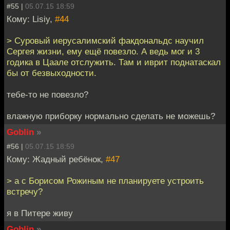
#55 |
05.07.15 18:59
Кому: Lisiy,
#44
> Суровый иерусалимский факдональдс научил
Сергея жизни, ему ещё повезло. А ведь мог и 3
годика в Цаале отслужить. Там и иврит поднатаскал
бы от безвыходности.
тебе-то не повезло?
влажную приборку нормально сделать не можешь?
Goblin
»
#56 |
05.07.15 18:59
Кому: Жадный ребёнок,
#47
> а с Борисом Рожиным не планируете устроить
встречу?
я в Питере живу
Goblin
»