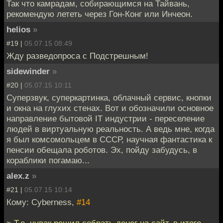
Так что камрадам, собирающимся на Тайвань,
рекомендую лететь через Гон-Конг или Инчеон.
helios
»
#19 |
05.07.15 08:49
Жду разведопроса с Подстрешным!
sidewinder
»
#20 |
05.07.15 10:11
Суперзвук, суперкартинка, облачный сервис, кнопки
и окна на глухих стенах. Вот и обозначили основное
направление бытовой IT индустрии - переселение
людей в виртуальную реальность. А ведь мне, когда
я был комсомольцем в СССР, научная фантастика к
пенсии обещала роботов. Эх, пойду забудусь, в
кораблики погамаю...
alex.z
»
#21 |
05.07.15 10:14
Кому: Cyberness,
#14
> Т.е. чувак решил собрать денег на сайт, в итоге