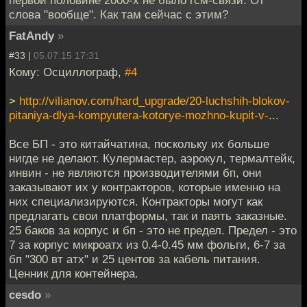
первой половине 2000-х не было гсм-связи. От
слова "вообще". Как там сейчас с этим?
FatAndy
»
#33 |
05.07.15 17:31
Кому: Осциллограф,
#4
>
http://vilianov.com/hard_upgrade/20-luchshih-blokov-
pitaniya-dlya-kompyutera-kotorye-mozhno-kupit-v-
...
Все БП - это китайчатина, поскольку их больше
нигде не делают. Кулермастер, аэрокул, термалтейк,
инвин - не являются производителями бп, они
заказывают их у контракторов, которые именно на
них специализируются. Контракторы могут как
предлагать свои платформы, так и паять заказные.
25 баков за корпус и бп - это не предел. Предел - это
7 за корпус микроатх из 0.4-0.45 мм фольги, 6-7 за
бп "300 вт атх" и 25 центов за кабель питания.
Ценник для контейнера.
cesdo
»