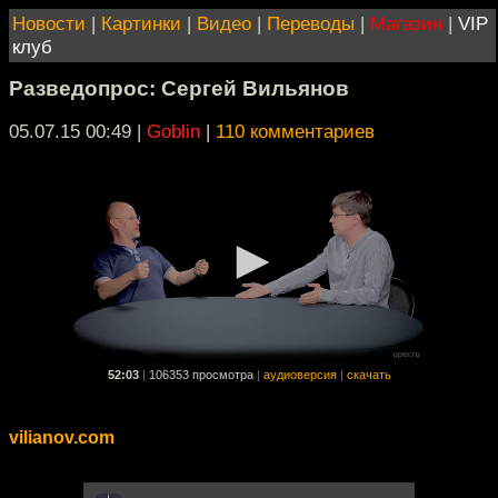
Новости
|
Картинки
|
Видео
|
Переводы
|
Магазин
|
VIP
клуб
Разведопрос: Сергей Вильянов
05.07.15 00:49
|
Goblin
|
110 комментариев
52:03
|
106353 просмотра
|
аудиоверсия
|
скачать
vilianov.com