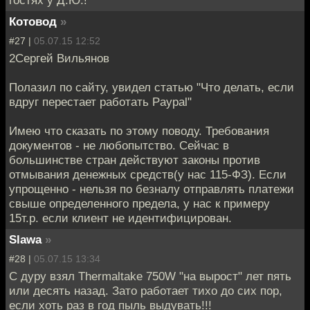
гостях у Д.Ю.!
Котовод
»
#27 |
05.07.15 12:52
2Сергей Вильянов
Полазил по сайту, увидел статью "Что делать, если
вдруг перестает работать Paypal"
Имею что сказать по этому поводу. Требования
документов - не любопытство. Сейчас в
большинстве стран действуют законы против
отмывания денежных средств(у нас 115-ФЗ). Если
упрощенно - нельзя по безналу отправлять платежи
свыше определенного предела, у нас к примеру
15т.р. если клиент не идентифицирован.
Slawa
»
#28 |
05.07.15 13:34
С дуру взял Thermaltake 750W "на вырост" лет пять
или десять назад. Зато работает тихо до сих пор,
если хоть раз в год пыль выдувать!!!