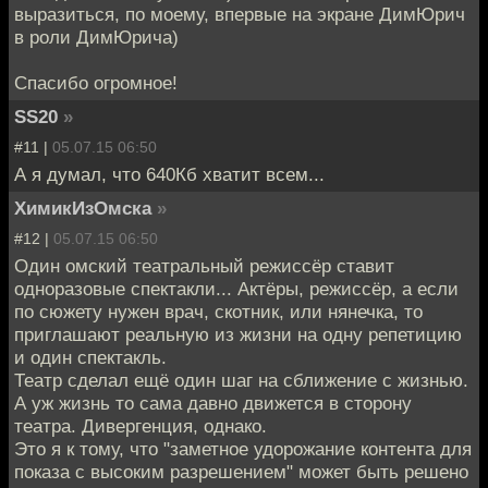
выразиться, по моему, впервые на экране ДимЮрич
в роли ДимЮрича)
Спасибо огромное!
SS20
»
#11 |
05.07.15 06:50
А я думал, что 640Кб хватит всем...
ХимикИзОмска
»
#12 |
05.07.15 06:50
Один омский театральный режиссёр ставит
одноразовые спектакли... Актёры, режиссёр, а если
по сюжету нужен врач, скотник, или нянечка, то
приглашают реальную из жизни на одну репетицию
и один спектакль.
Театр сделал ещё один шаг на сближение с жизнью.
А уж жизнь то сама давно движется в сторону
театра. Дивергенция, однако.
Это я к тому, что "заметное удорожание контента для
показа с высоким разрешением" может быть решено