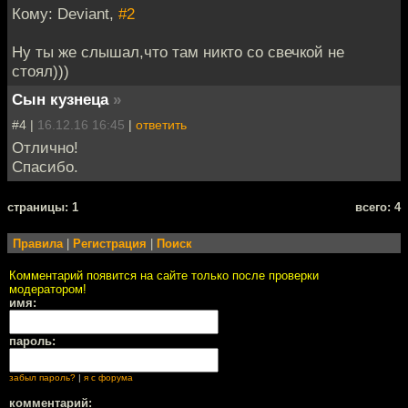
Кому: Deviant,
#2
Ну ты же слышал,что там никто со свечкой не
стоял)))
Сын кузнеца
»
#4 |
16.12.16 16:45
|
ответить
Отлично!
Спасибо.
cтраницы: 1
всего: 4
Правила
|
Регистрация
|
Поиск
Комментарий появится на сайте только после проверки
модератором!
имя:
пароль:
забыл пароль?
|
я с форума
комментарий: