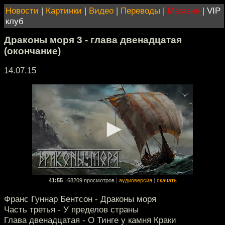
Новости
|
Картинки
|
Видео
|
Переводы
|
Магазин
|
VIP
клуб
Драконы моря 3 - глава двенадцатая
(окончание)
14.07.15
41:55
|
68209 просмотров
|
аудиоверсия
|
скачать
Франс Гуннар Бентсон - Драконы моря
Часть третья - У пределов страны
Глава двенадцатая - О Тинге у камня Краки