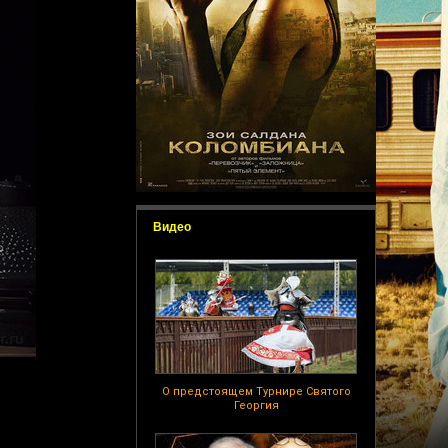
Видео
О предстоящем Турнире Святого
Георгия