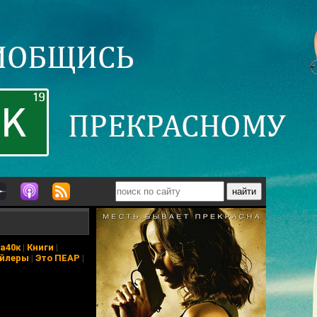
а40к
|
Книги
|
йлеры
|
Это ПЕАР
|