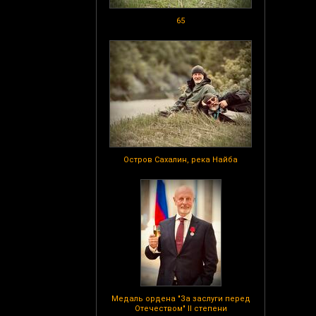
65
Остров Сахалин, река Найба
Медаль ордена "За заслуги перед
Отечеством" II степени