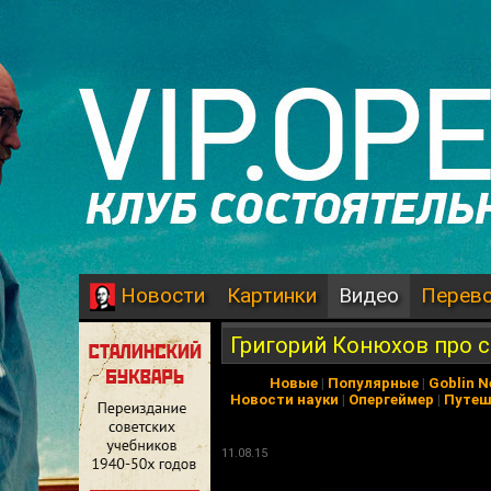
Картинки
Видео
Перев
Новости
Григорий Конюхов про с
Новые
|
Популярные
|
Goblin 
Новости науки
|
Опергеймер
|
Путеш
11.08.15