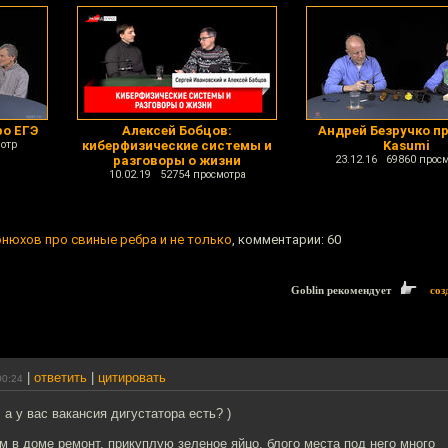
ро ЕГЭ
Алексей Бобцов:
Андрей Безручко п
отр
киберфизические системы и
Kasumi
разговоры о жизни
23.12.16 69860 прос
10.02.19 52754 просмотра
онюхов про свиные ребра и не только
, комментарии: 60
Goblin рекомендует
соз
|
ответить
|
цитировать
00:24
а у вас вакансия дигустатора есть? )
 в доме ремонт, прикуплую зеленое яйцо, блого места под него много