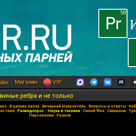
оды
Магазин
VIP
виные ребра и не только
News
|
В цепких лапах
|
Вечерний Излучатель
|
Вопросы и ответы
|
Каб
ествия
|
Разведопрос
-
Наука и техника
|
Синий Фил
|
Смешное
|
Тре
Персоналии
|
Разное