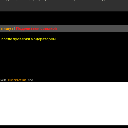
 пишут
|
Поделиться ссылкой
о после проверки модератором!
екста.
Оверквотинг
- зло.