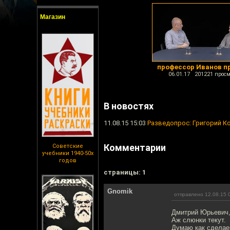
Магазин
профессор Иванов п
06.01.17 201221 просм
В новостях
11.08.15 15:03
Разведопрос: Григорий К
Комментарии
Советские
учебники 1940-50х
годов
cтраницы: 1
Gnomik
отправлено 12.08.15 
Дмитрий Юрьевич, 
Аж слюнки текут.
Думаю как сделаем