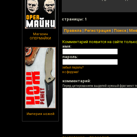
cтраницы: 1
Правила
|
Регистрация
|
Поиск
|
Мне
Магазин
ОПЕРМАЙКИ
Комментарий появится на сайте тольк
имя:
пароль:
забыл пароль?
я с форума!
комментарий:
Перед цитированием выделяй нужный фрагмент т
Империя ножей