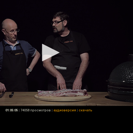
01:05:05
|
74058 просмотров
|
аудиоверсия
|
скачать