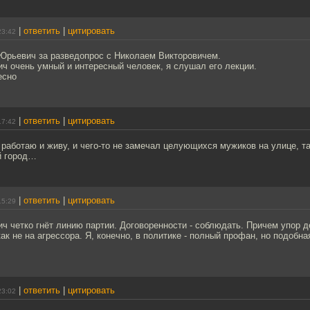
|
ответить
|
цитировать
23:42
Юрьевич за разведопрос с Николаем Викторовичем.
ч очень умный и интересный человек, я слушал его лекции.
есно
|
ответить
|
цитировать
17:42
 работаю и живу, и чего-то не замечал целующихся мужиков на улице, та
й город…
|
ответить
|
цитировать
15:29
ч четко гнёт линию партии. Договоренности - соблюдать. Причем упор 
как не на агрессора. Я, конечно, в политике - полный профан, но подобн
|
ответить
|
цитировать
23:02