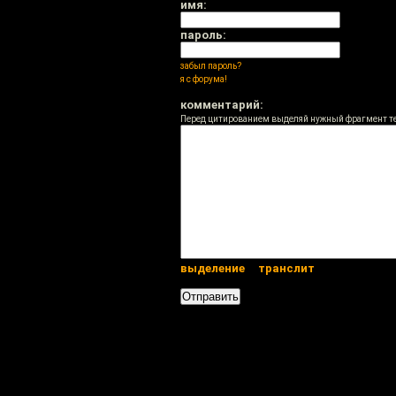
имя:
пароль:
забыл пароль?
я с форума!
комментарий:
Перед цитированием выделяй нужный фрагмент т
выделение
транслит