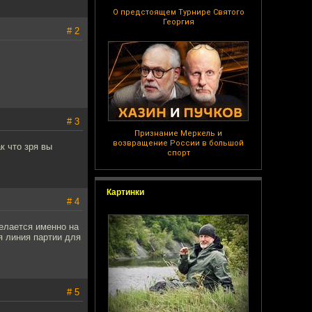
О предстоящем Турнире Святого
Георгия
# 2
# 3
Признание Меркель и
возвращение России в большой
к что зря вы
спорт
Картинки
# 4
делается именно на
ая линия партии для
# 5