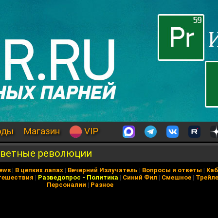
оды
Магазин
VIP
цветные революции
News
|
В цепких лапах
|
Вечерний Излучатель
|
Вопросы и ответы
|
Каб
тешествия
|
Разведопрос
-
Политика
|
Синий Фил
|
Смешное
|
Трейл
Персоналии
|
Разное