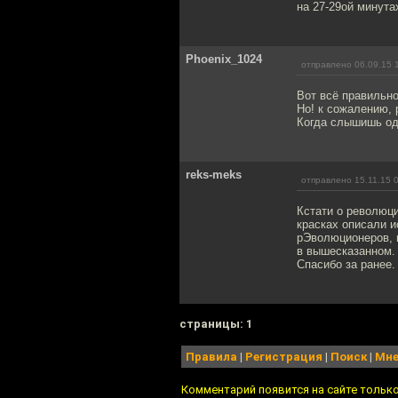
на 27-29ой минута
Phoenix_1024
отправлено 06.09.15 
Вот всё правильно
Но! к сожалению, 
Когда слышишь одн
reks-meks
отправлено 15.11.15 
Кстати о революци
красках описали и
рЭволюционеров, п
в вышесказанном. 
Спасибо за ранее.
cтраницы: 1
Правила
|
Регистрация
|
Поиск
|
Мне
Комментарий появится на сайте тольк