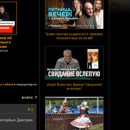
Трамп против родильного туризма,
ков об
безработица из-за ИИ
зного
ссии
мотра
ку сайтов
в megagroup.ru
Дядя Вова про фильм "Свидание
вслепую"
всего: 7
# 1
ц интервью Дмитрию