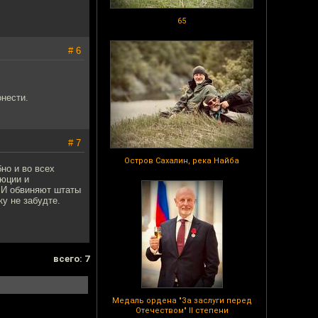
65
# 6
онести.
# 7
Остров Сахалин, река Найба
но и во всех
люции и
СМИ обвиняют штаты
у не забудте.
всего: 7
Медаль ордена "За заслуги перед
Отечеством" II степени