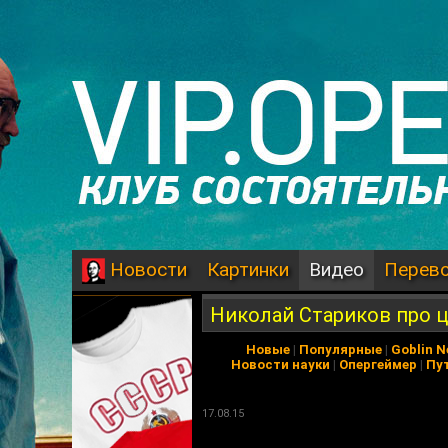
Картинки
Видео
Перев
Новости
Николай Стариков про 
Новые
|
Популярные
|
Goblin 
Новости науки
|
Опергеймер
|
Пу
17.08.15