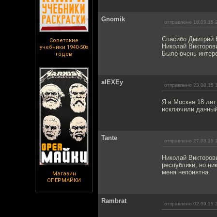
Gnomik
отправлено 18.08.15 
Спасибо Дмитрий 
Советские
Николай Викторови
учебники 1940-50х
Было очень интер
годов
аlEXEy
отправлено 23.08.15 
Я в Москве 18 лет
исключили данны
Tante
отправлено 27.08.15 
Николай Викторови
республики, но ни
меня непонятна.
Магазин
ОПЕРМАЙКИ
Rambrat
отправлено 02.09.15 