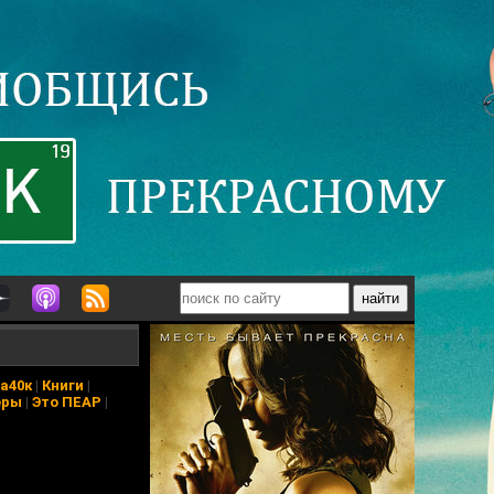
а40к
|
Книги
|
еры
|
Это ПЕАР
|