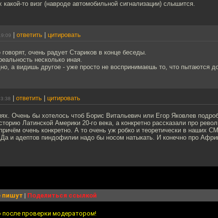
х какой-то визг (навроде автомобильной сигнализации) слышится.
|
ответить
|
цитировать
19:09
 говорят, очень радует Стариков в конце беседы.
реальность несколько иная.
о, а видишь другое - уже просто не воспринимаешь то, что пытаются д
|
ответить
|
цитировать
03:38
ях. Очень бы хотелось чтоб Борис Витальевич или Егор Яковлев подроб
сторию Латинской Америки 20-го века, а конкретно рассказали про рево
ричём очень конкретно. А то очень уж робко и теоретически в наших 
Да и адептов пиндофилии надо бы носом натыкать. И конечно про Африк
 пишут
|
Поделиться ссылкой
о после проверки модератором!