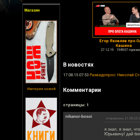
Магазин
Егор Яковлев про О
Кашина
27.12.19 198907 просмо
В новостях
17.08.15 07:53
Разведопрос: Николай С
Комментарии
Империя ножей
cтраницы: 1
nikanor-bosoi
отправлено 17.08.15 
я знал, я знал, ч
Юрьевичу! дай бо