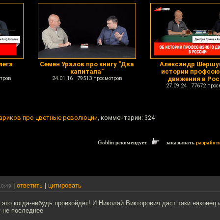
лега
Семен Уралов про книгу "Два
Александр Шершу
капитала"
истории профсою
тров
24.01.16 79513 просмотров
движения в Ро
27.09.24 77672 прос
тариков про цветные революции
, комментарии: 324
Goblin рекомендует
заказывать
разработ
|
ответить
|
цитировать
10:49
то это когда-нибудь произойдет! И Николай Викторович даст таки наконе
г не последнее