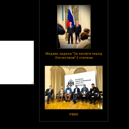
Медаль ордена "За заслуги перед
Отечеством" II степени
РВИО