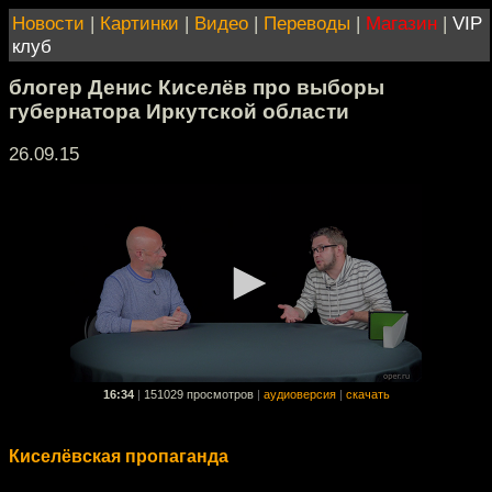
Новости
|
Картинки
|
Видео
|
Переводы
|
Магазин
|
VIP
клуб
блогер Денис Киселёв про выборы
губернатора Иркутской области
26.09.15
16:34
|
151029 просмотров
|
аудиоверсия
|
скачать
Киселёвская пропаганда