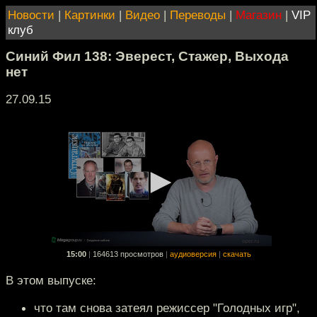
Новости
|
Картинки
|
Видео
|
Переводы
|
Магазин
|
VIP
клуб
Синий Фил 138: Эверест, Стажер, Выхода
нет
27.09.15
15:00
|
164613 просмотров
|
аудиоверсия
|
скачать
В этом выпуске:
что там снова затеял режиссер "Голодных игр",