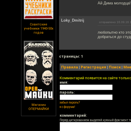
Ай Дима молодца!
Loky_Dmitrij
отправлено 16.09.16 
Советские
учебники 1940-50х
любопытно кто это
годов
добраться до студ
cтраницы: 1
Правила
|
Регистрация
|
Поиск
|
Мне
Комментарий появится на сайте тольк
имя:
пароль:
забыл пароль?
Магазин
я с форума!
ОПЕРМАЙКИ
комментарий:
Перед цитированием выделяй нужный фрагмент т