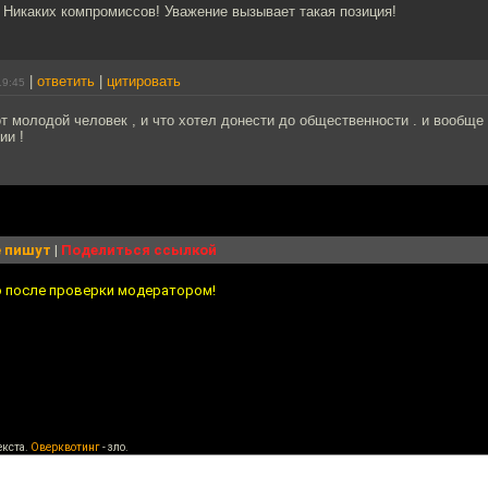
 Никаких компромиссов! Уважение вызывает такая позиция!
|
ответить
|
цитировать
19:45
т молодой человек , и что хотел донести до общественности . и вообще
ии !
 пишут
|
Поделиться ссылкой
о после проверки модератором!
екста.
Оверквотинг
- зло.