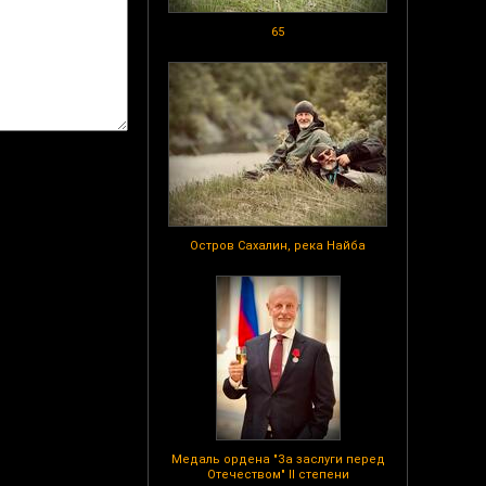
65
Остров Сахалин, река Найба
Медаль ордена "За заслуги перед
Отечеством" II степени