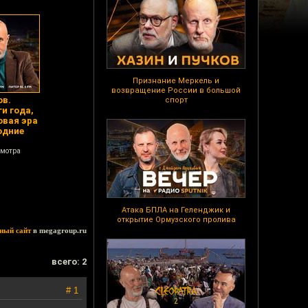
Признание Меркель и
возвращение России в большой
ов.
спорт
и года,
овая эра
одние
смотра
Атака БПЛА на Геленджик и
открытие Ормузского пролива
ный сайт
в megagroup.ru
всего: 2
# 1