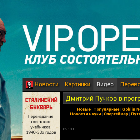
Картинки
Видео
Перев
Новости
Дмитрий Пучков в прогр
Новые
|
Популярные
|
Goblin 
Новости науки
|
Опергеймер
|
Пут
05.10.15