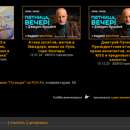
Э и
Атака хуситов, мятеж в
Дмитрий Пучк
ию,
Эквадоре, мемы на Луне,
Президентские итог
нко и
горе-блогеры
пранк иноагентов, н
ана"
12.01.24 449416 просмотров
KISS и предновог
тров
хлопоты
15.12.23 302953 про
мме "Позиция" на РСН.fm
, комментарии: 54
Goblin рекомендует
заказывать
одностранич
|
ответить
|
цитировать
12:37