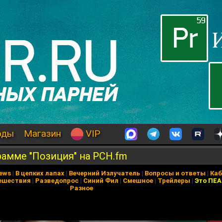
оды
Магазин
VIP
амме "Позиция" на РСН.fm
News
|
В цепких лапах
|
Вечерний Излучатель
|
Вопросы и ответы
|
Каб
ешествия
|
Разведопрос
|
Синий Фил
|
Смешное
|
Трейлеры
|
Это ПЕ
Разное