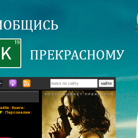
а40к
|
Книги
|
АР
|
Персоналии
|