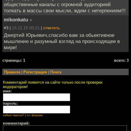
общественные каналы с огромной аудиторией
толкать в массы свои мысли, ждем с нетерпением!!!
mikonkatu
»
#3 |
15.11.15 00:21
|
ответить
Дмиртий Юрьевич,спасибо вам за обьективное
мышление и разумный взгляд на происходящее в
мире!
cтраницы: 1
всего: 3
Правила
|
Регистрация
|
Поиск
Комментарий появится на сайте только после проверки
модератором!
имя:
пароль:
забыл пароль?
|
я с форума
комментарий: