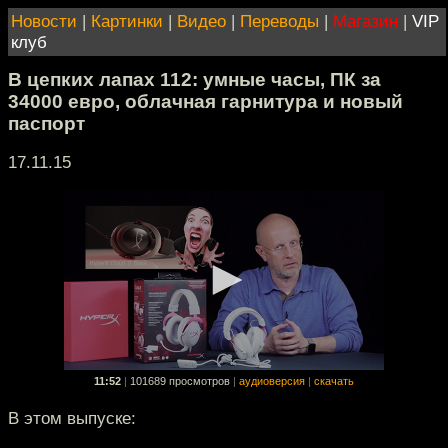
Новости
|
Картинки
|
Видео
|
Переводы
|
Магазин
|
VIP
клуб
В цепких лапах 112: умные часы, ПК за
34000 евро, облачная гарнитура и новый
паспорт
17.11.15
11:52
|
101689 просмотров
|
аудиоверсия
|
скачать
В этом выпуске: