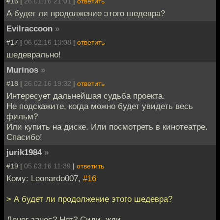
#16 |
26.01.16 21:01
|
ответить
А будет ли продолжение этого шедевра?
Evilraccoon
»
#17 |
06.02.16 13:08
|
ответить
шедеврально!
Murinos
»
#18 |
26.02.16 19:32
|
ответить
Интересует дальнейшая судьба проекта.
Не подскажите, когда можно будет увидеть весь
фильм?
Или купить на диске. Или посмотреть в кинотеатре.
Спасибо!
jurik1984
»
#19 |
05.03.16 11:39
|
ответить
Кому: Leonardo007,
#16
> А будет ли продолжение этого шедевра?
Денег занес? Нет? Сиди, жди.