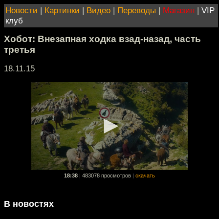
Новости
|
Картинки
|
Видео
|
Переводы
|
Магазин
|
VIP
клуб
Хобот: Внезапная ходка взад-назад, часть
третья
18.11.15
18:38
|
483078 просмотров
|
скачать
В новостях