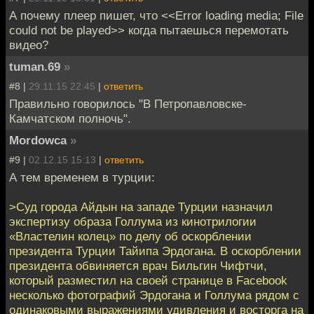
А почему плеер пишет, что <<Error loading media; File
could not be played>> когда пытаешься перемотать
видео?
tuman.69
»
#8 |
29.11.15 22:45
|
ответить
Правильно говорилось "В Петропавловске-
Камчатском полночь".
Mordowca
»
#9 |
02.12.15 15:13
|
ответить
А тем временем в турции:
>Суд города Айдын на западе Турции назначил
экспертизу образа Голлума из кинотрилогии
«Властелин колец» по делу об оскорблении
президента Турции Тайипа Эрдогана. В оскорблении
президента обвиняется врач Бильгин Чифтчи,
который разместил на своей странице в Facebook
несколько фотографий Эрдогана и Голлума рядом с
одинаковыми выражениями удивления и восторга на