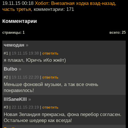
19.11.15 00:18
Хобот: Внезапная ходка взад-назад,
часть третья
, комментарии: 171
Комментарии
cтраницы: 1
всего: 25
чемодан
»
#1 |
19.11.15 19:38
|
ответить
я плакал, Юричъ иКо жжёт)
Bulbo
»
#2 |
19.11.15 22:20
|
ответить
Меньше фоновой музыки, а так все очень
понравилось!
lllSaneKlll
»
#3 |
22.11.15 23:19
|
ответить
Новая Зеландия прекрасна, фона перебор согласен.
Остальное шедевр как всегда!