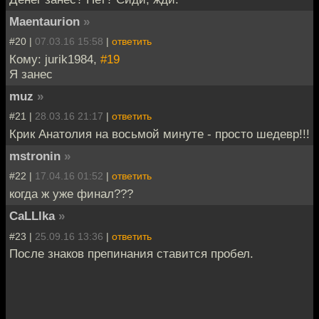
Maentaurion
»
#20 |
07.03.16 15:58
|
ответить
Кому: jurik1984,
#19
Я занес
muz
»
#21 |
28.03.16 21:17
|
ответить
Крик Анатолия на восьмой минуте - просто шедевр!!!
mstronin
»
#22 |
17.04.16 01:52
|
ответить
когда ж уже финал???
CaLLlka
»
#23 |
25.09.16 13:36
|
ответить
После знаков препинания ставится пробел.