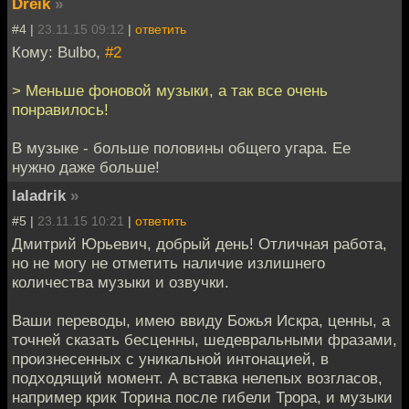
Dreik
»
#4 |
23.11.15 09:12
|
ответить
Кому: Bulbo,
#2
> Меньше фоновой музыки, а так все очень
понравилось!
В музыке - больше половины общего угара. Ее
нужно даже больше!
laladrik
»
#5 |
23.11.15 10:21
|
ответить
Дмитрий Юрьевич, добрый день! Отличная работа,
но не могу не отметить наличие излишнего
количества музыки и озвучки.
Ваши переводы, имею ввиду Божья Искра, ценны, а
точней сказать бесценны, шедевральными фразами,
произнесенных с уникальной интонацией, в
подходящий момент. А вставка нелепых возгласов,
например крик Торина после гибели Трора, и музыки