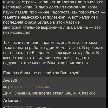
в каждый отрезок, когда нет диалогов или монологов,
например когда Бильбо догонял гномов или когда
пауки лазали по хижине Радогаста, как говориться —
"занятие немножко бесполезное". А вот например
последняя фраза Бильбо в этой части и
многозначительное выражение лица Балина — это
потрясающие!
Так посчитали еще пара моих знакомых, которые
тоже фанаты работ студии Божья Искра. В прочем я
не говорю, что Вы должны перекраивать работу. В
конце концов это видиние художника, однако
надеюсь такое мнение Вам тоже пригодится.
Еще раз большое спасибо за Ваш труд!
Avos36
»
#6 |
24.11.15 11:20
|
ответить
Дим Юрьевич, как всегда отвал башки! Спасибо.
Arkarsa
»
#7 |
28.11.15 13:01
|
ответить