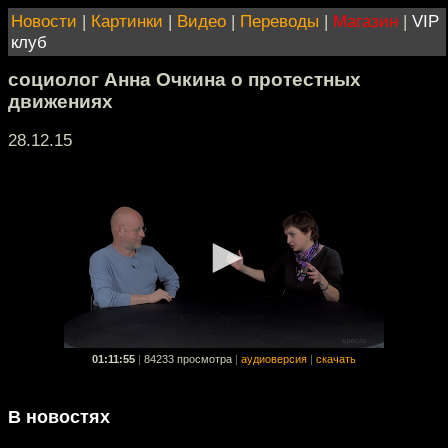
Новости
|
Картинки
|
Видео
|
Переводы
|
Магазин
|
VIP
клуб
социолог Анна Очкина о протестных
движениях
28.12.15
01:11:55
|
84233 просмотра
|
аудиоверсия
|
скачать
В новостях